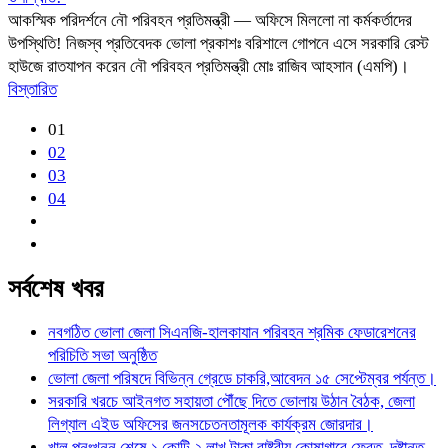
আকস্মিক পরিদর্শনে নৌ পরিবহন প্রতিমন্ত্রী — অফিসে মিললো না কর্মকর্তাদের
উপস্থিতি! নিজস্ব প্রতিবেদক ভোলা প্রকাশঃ বরিশালে গোপনে এসে সরকারি রেস্ট
হাউজে রাতযাপন করেন নৌ পরিবহন প্রতিমন্ত্রী মোঃ রাজিব আহসান (এমপি)।
বিস্তারিত
01
02
03
04
সর্বশেষ খবর
নবগঠিত ভোলা জেলা সিএনজি-হালকাযান পরিবহন শ্রমিক ফেডারেশনের
পরিচিতি সভা অনুষ্ঠিত
ভোলা জেলা পরিষদে বিভিন্ন গ্রেডে চাকরি,আবেদন ১৫ সেপ্টেম্বর পর্যন্ত।
সরকারি খরচে আইনগত সহায়তা পৌঁছে দিতে ভোলায় উঠান বৈঠক, জেলা
লিগ্যাল এইড অফিসের জনসচেতনতামূলক কার্যক্রম জোরদার।
খাল পুনঃখনন শেষে ১ কোটি ২ লাখ টাকা রাষ্ট্রীয় কোষাগারে ফেরত, দৃষ্টান্ত