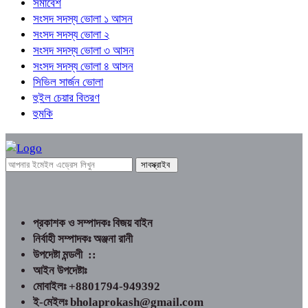
সমাবেশ
সংসদ সদস্য ভোলা ১ আসন
সংসদ সদস্য ভোলা ২
সংসদ সদস্য ভোলা ৩ আসন
সংসদ সদস্য ভোলা ৪ আসন
সিভিল সার্জন ভোলা
হুইল চেয়ার বিতরণ
হুমকি
প্রকাশক ও সম্পাদকঃ বিজয় বাইন
নির্বাহী সম্পাদকঃ অঞ্জনা রানী
উপদেষ্টা মন্ডলী ::
আইন উপদেষ্টাঃ
মোবাইলঃ +8801794-949392
ই-মেইলঃ bholaprokash@gmail.com