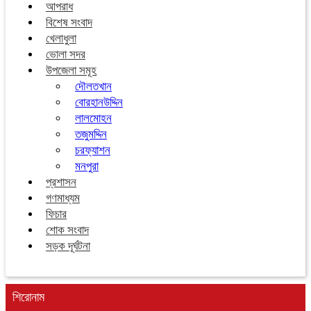
আপরাধ
বিশেষ সংবাদ
খেলাধুলা
ভোলা সদর
উপজেলা সমূহ
দৌলতখান
বোরহানউদ্দিন
লালমোহন
তজুমদ্দিন
চরফ্যাশন
মনপুরা
প্রশাসন
গণমাধ্যম
ফিচার
শোক সংবাদ
সড়ক দূর্ঘটনা
শিরোনাম