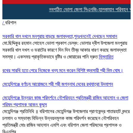
নবগঠিত ভোলা জেলা সিএনজি-হালকাযান পরিবহন শ্রমিক 
/
বরিশাল
সরকারি খাল দখলে মনপুরায় বাড়ছে জলাবদ্ধতা,পুনঃখননেই দেখছেন সমাধান
মো.ছিদ্দিকুর রহমান সোহেল ভোলা প্রকাশ ডেস্ক: ভোলার দ্বীপ উপজেলা মনপুরায়
সরকারি খাল দখল ও ভরাটের কারণে দিন দিন তীব্র আকার ধারণ করছে জলাবদ্ধতা
সমস্যা। একসময় প্রাকৃতিকভাবে বৃষ্টির ও জোয়ারের পানি দ্রুত
বিস্তারিত
রথের সারথি হতে পেরে নিজেকে ধন্য মনে করেন বিশিষ্ট ব্যবসায়ী শ্রী বিশু ঘোষ।
মেহেন্দিগঞ্জে বর্ণাঢ্য আয়োজনে শ্রী শ্রী জগন্নাথ দেবের রথযাত্রা উদযাপন
মেহেন্দিগঞ্জে উন্নয়ন কাজ পরিদর্শনে নৌপরিবহন প্রতিমন্ত্রী রাজিব আহসান ও জেলা
পরিষদ প্রশাসক আকন কুদ্দুস
মেহেন্দিগঞ্জ প্রতিনিধি ॥ বরিশালের মেহেন্দিগঞ্জ উপজেলার প্রাণকেন্দ্র পাতারহাট বন্দরে
চলমান ও সম্ভাব্য বিভিন্ন উন্নয়নমূলক কাজ পরিদর্শন করেছেন নৌপরিবহন
প্রতিমন্ত্রী মোঃ রাজিব আহসান এমপি এবং বরিশাল জেলা পরিষদের প্রশাসক ও
বিএনপির