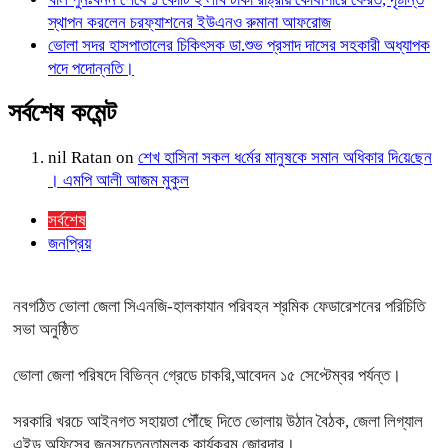
স্থাপন করলেন চরফ্যাশনের ইউএনও রুমানা আফরোজ
ভোলা সদর হাসপাতালের চিকিৎসক ডা.শুভ প্রসাদ দাসের সহকারী অধ্যাপক
পদে পদোন্নতি।
সর্বশেষ কমেন্ট
nil Ratan
on
শেখ হা‌সিনা সকল ধ‌র্মের মানু‌ষকে সমান অ‌ধিকার দি‌য়ে‌ছেন
। এম‌পি আলী আজম মুকুল
সর্বশেষ
জনপ্রিয়
নবগঠিত ভোলা জেলা সিএনজি-হালকাযান পরিবহন শ্রমিক ফেডারেশনের পরিচিতি
সভা অনুষ্ঠিত
ভোলা জেলা পরিষদে বিভিন্ন গ্রেডে চাকরি,আবেদন ১৫ সেপ্টেম্বর পর্যন্ত।
সরকারি খরচে আইনগত সহায়তা পৌঁছে দিতে ভোলায় উঠান বৈঠক, জেলা লিগ্যাল
এইড অফিসের জনসচেতনতামূলক কার্যক্রম জোরদার।