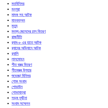
মতবিনিময়
মনপুরা
মাদক সহ আটক
মানববন্ধন
মৃত্যু
মৎস্য জেলেদের চাল বিতরণ
রাজনীতি
র‍্যাব-৮ এর হাতে আটক
র‍্যাবের অভিযানে আটক
র‍্যালি
লালমোহন
শীত বস্ত্র বিতরণ
শীতবস্ত্র উপহার
শুভেচ্ছা বিনিময়
শোক সংবাদ
শোডাউন
শোভাযাত্রা
সড়ক দূর্ঘটনা
সংবাদ সম্মেলন