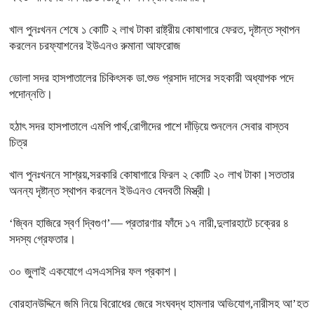
খাল পুনঃখনন শেষে ১ কোটি ২ লাখ টাকা রাষ্ট্রীয় কোষাগারে ফেরত, দৃষ্টান্ত স্থাপন
করলেন চরফ্যাশনের ইউএনও রুমানা আফরোজ
ভোলা সদর হাসপাতালের চিকিৎসক ডা.শুভ প্রসাদ দাসের সহকারী অধ্যাপক পদে
পদোন্নতি।
হঠাৎ সদর হাসপাতালে এমপি পার্থ,রোগীদের পাশে দাঁড়িয়ে শুনলেন সেবার বাস্তব
চিত্র
খাল পুনঃখননে সাশ্রয়,সরকারি কোষাগারে ফিরল ২ কোটি ২০ লাখ টাকা।সততার
অনন্য দৃষ্টান্ত স্থাপন করলেন ইউএনও বেদবতী মিস্ত্রী।
‘জ্বিন হাজিরে স্বর্ণ দ্বিগুণ’— প্রতারণার ফাঁদে ১৭ নারী,দুলারহাটে চক্রের ৪
সদস্য গ্রেফতার।
৩০ জুলাই একযোগে এসএসসির ফল প্রকাশ।
বোরহানউদ্দিনে জমি নিয়ে বিরোধের জেরে সংঘবদ্ধ হামলার অভিযোগ,নারীসহ আ’হত