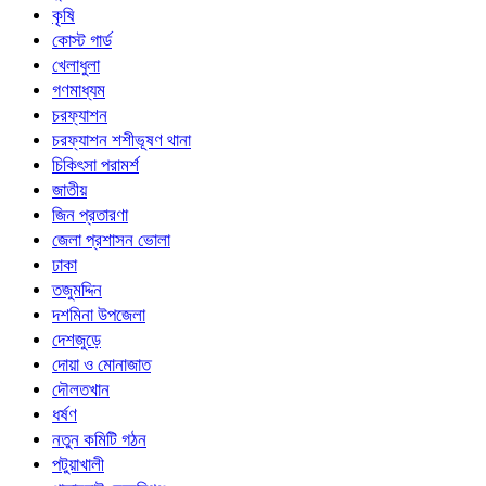
কৃষি
কোস্ট গার্ড
খেলাধুলা
গণমাধ্যম
চরফ্যাশন
চরফ্যাশন শশীভূষণ থানা
চিকিৎসা পরামর্শ
জাতীয়
জিন প্রতারণা
জেলা প্রশাসন ভোলা
ঢাকা
তজুমদ্দিন
দশমিনা উপজেলা
দেশজুড়ে
দোয়া ও মোনাজাত
দৌলতখান
ধর্ষণ
নতুন কমিটি গঠন
পটুয়াখালী