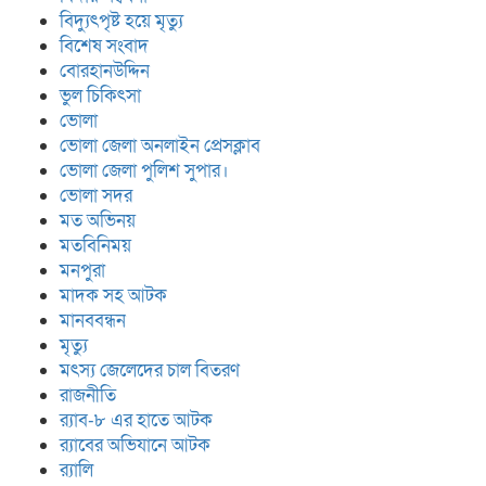
বিদ্যুৎপৃষ্ট হয়ে মৃত্যু
বিশেষ সংবাদ
বোরহানউদ্দিন
ভুল চিকিৎসা
ভোলা
ভোলা জেলা অনলাইন প্রেসক্লাব
ভোলা জেলা পুলিশ সুপার।
ভোলা সদর
মত অভিনয়
মতবিনিময়
মনপুরা
মাদক সহ আটক
মানববন্ধন
মৃত্যু
মৎস্য জেলেদের চাল বিতরণ
রাজনীতি
র‍্যাব-৮ এর হাতে আটক
র‍্যাবের অভিযানে আটক
র‍্যালি