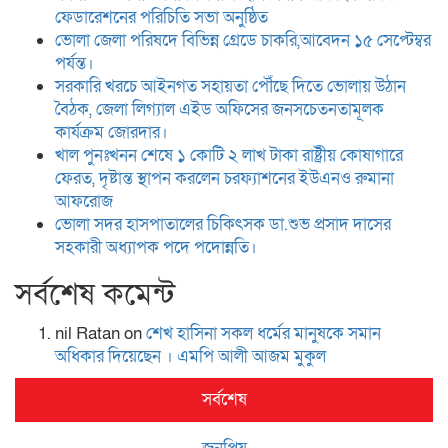
ফেডারেশনের পরিচিতি সভা অনুষ্ঠিত
ভোলা জেলা পরিষদে বিভিন্ন গ্রেডে চাকরি,আবেদন ১৫ সেপ্টেম্বর
পর্যন্ত।
সরকারি খরচে আইনগত সহায়তা পৌঁছে দিতে ভোলায় উঠান
বৈঠক, জেলা লিগ্যাল এইড অফিসের জনসচেতনতামূলক
কার্যক্রম জোরদার।
খাল পুনঃখনন শেষে ১ কোটি ২ লাখ টাকা রাষ্ট্রীয় কোষাগারে
ফেরত, দৃষ্টান্ত স্থাপন করলেন চরফ্যাশনের ইউএনও রুমানা
আফরোজ
ভোলা সদর হাসপাতালের চিকিৎসক ডা.শুভ প্রসাদ দাসের
সহকারী অধ্যাপক পদে পদোন্নতি।
সর্বশেষ কমেন্ট
nil Ratan
on
শেখ হা‌সিনা সকল ধ‌র্মের মানু‌ষকে সমান
অ‌ধিকার দি‌য়ে‌ছেন । এম‌পি আলী আজম মুকুল
সর্বশেষ