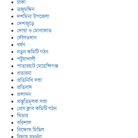
ঢাকা
তজুমদ্দিন
দশমিনা উপজেলা
দেশজুড়ে
দোয়া ও মোনাজাত
দৌলতখান
ধর্ষণ
নতুন কমিটি গঠন
পটুয়াখালী
পাতারহাট মেহেন্দিগঞ্জ
প্রতারনা
প্রতিনিধি সভা
প্রতিবাদ
প্রশাসন
প্রস্তুতিমূলক সভা
প্রেস ক্লাব কমিটি গঠন
ফিচার
বরিশাল
বিক্ষোভ মিছিল
বিদায় সম্বর্ধনা