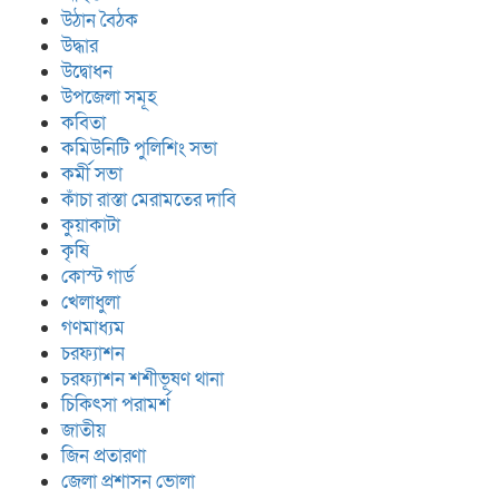
উঠান বৈঠক
উদ্ধার
উদ্বোধন
উপজেলা সমূহ
কবিতা
কমিউনিটি পুলিশিং সভা
কর্মী সভা
কাঁচা রাস্তা মেরামতের দাবি
কুয়াকাটা
কৃষি
কোস্ট গার্ড
খেলাধুলা
গণমাধ্যম
চরফ্যাশন
চরফ্যাশন শশীভূষণ থানা
চিকিৎসা পরামর্শ
জাতীয়
জিন প্রতারণা
জেলা প্রশাসন ভোলা