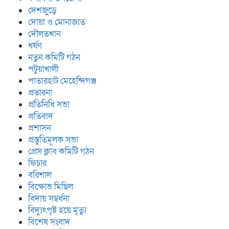
দেশজুড়ে
দোয়া ও মোনাজাত
দৌলতখান
ধর্ষণ
নতুন কমিটি গঠন
পটুয়াখালী
পাতারহাট মেহেন্দিগঞ্জ
প্রতারনা
প্রতিনিধি সভা
প্রতিবাদ
প্রশাসন
প্রস্তুতিমূলক সভা
প্রেস ক্লাব কমিটি গঠন
ফিচার
বরিশাল
বিক্ষোভ মিছিল
বিদায় সম্বর্ধনা
বিদ্যুৎপৃষ্ট হয়ে মৃত্যু
বিশেষ সংবাদ