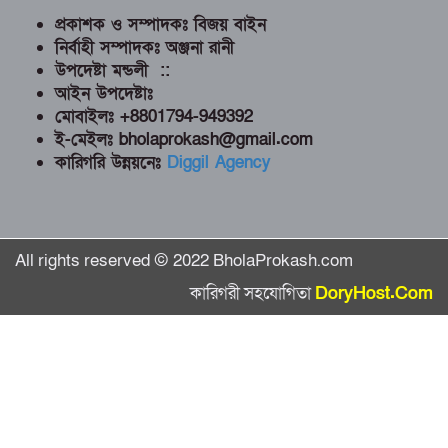
প্রকাশক ও সম্পাদকঃ বিজয় বাইন
নির্বাহী সম্পাদকঃ অঞ্জনা রানী
উপদেষ্টা মন্ডলী ::
আইন উপদেষ্টাঃ
মোবাইলঃ +8801794-949392
ই-মেইলঃ bholaprokash@gmail.com
কারিগরি উন্নয়নেঃ
Diggil Agency
All rights reserved © 2022 BholaProkash.com
কারিগরী সহযোগিতা
DoryHost.Com