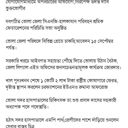
যোগাযোগমাধ্যমে অপপ্রচারের অভিযোগ;নিরপেক্ষ তদন্ত দাবি
ভুক্তভোগীর
নবগঠিত ভোলা জেলা সিএনজি-হালকাযান পরিবহন শ্রমিক
ফেডারেশনের পরিচিতি সভা অনুষ্ঠিত
ভোলা জেলা পরিষদে বিভিন্ন গ্রেডে চাকরি,আবেদন ১৫ সেপ্টেম্বর
পর্যন্ত।
সরকারি খরচে আইনগত সহায়তা পৌঁছে দিতে ভোলায় উঠান বৈঠক,
জেলা লিগ্যাল এইড অফিসের জনসচেতনতামূলক কার্যক্রম জোরদার।
খাল পুনঃখনন শেষে ১ কোটি ২ লাখ টাকা রাষ্ট্রীয় কোষাগারে ফেরত,
দৃষ্টান্ত স্থাপন করলেন চরফ্যাশনের ইউএনও রুমানা আফরোজ
ভোলা সদর হাসপাতালের চিকিৎসক ডা.শুভ প্রসাদ দাসের সহকারী
অধ্যাপক পদে পদোন্নতি।
হঠাৎ সদর হাসপাতালে এমপি পার্থ,রোগীদের পাশে দাঁড়িয়ে শুনলেন
সেবার বাস্তব চিত্র