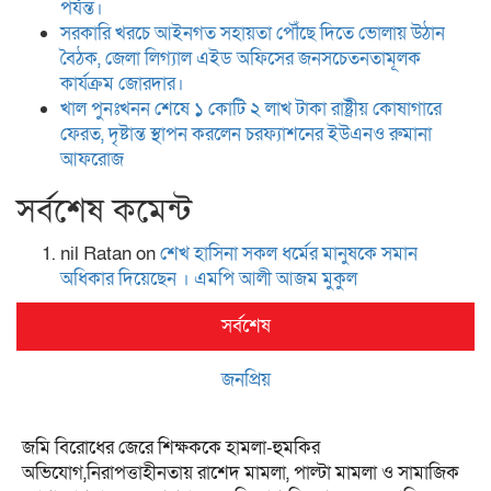
পর্যন্ত।
সরকারি খরচে আইনগত সহায়তা পৌঁছে দিতে ভোলায় উঠান
বৈঠক, জেলা লিগ্যাল এইড অফিসের জনসচেতনতামূলক
কার্যক্রম জোরদার।
খাল পুনঃখনন শেষে ১ কোটি ২ লাখ টাকা রাষ্ট্রীয় কোষাগারে
ফেরত, দৃষ্টান্ত স্থাপন করলেন চরফ্যাশনের ইউএনও রুমানা
আফরোজ
সর্বশেষ কমেন্ট
nil Ratan
on
শেখ হা‌সিনা সকল ধ‌র্মের মানু‌ষকে সমান
অ‌ধিকার দি‌য়ে‌ছেন । এম‌পি আলী আজম মুকুল
সর্বশেষ
জনপ্রিয়
জমি বিরোধের জেরে শিক্ষককে হামলা-হুমকির
অভিযোগ,নিরাপত্তাহীনতায় রাশেদ মামলা, পাল্টা মামলা ও সামাজিক