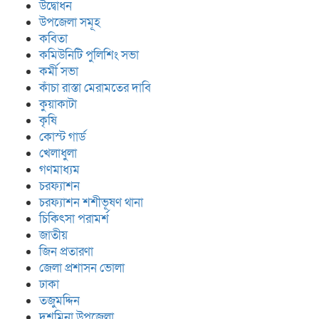
উদ্বোধন
উপজেলা সমূহ
কবিতা
কমিউনিটি পুলিশিং সভা
কর্মী সভা
কাঁচা রাস্তা মেরামতের দাবি
কুয়াকাটা
কৃষি
কোস্ট গার্ড
খেলাধুলা
গণমাধ্যম
চরফ্যাশন
চরফ্যাশন শশীভূষণ থানা
চিকিৎসা পরামর্শ
জাতীয়
জিন প্রতারণা
জেলা প্রশাসন ভোলা
ঢাকা
তজুমদ্দিন
দশমিনা উপজেলা