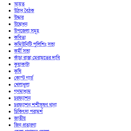
আহত
উঠান বৈঠক
উদ্ধার
উদ্বোধন
উপজেলা সমূহ
কবিতা
কমিউনিটি পুলিশিং সভা
কর্মী সভা
কাঁচা রাস্তা মেরামতের দাবি
কুয়াকাটা
কৃষি
কোস্ট গার্ড
খেলাধুলা
গণমাধ্যম
চরফ্যাশন
চরফ্যাশন শশীভূষণ থানা
চিকিৎসা পরামর্শ
জাতীয়
জিন প্রতারণা