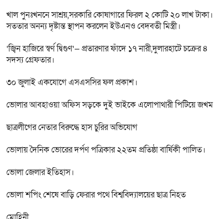
খাল পুনঃখননে সাশ্রয়,সরকারি কোষাগারে ফিরল ২ কোটি ২০ লাখ টাকা।
সততার অনন্য দৃষ্টান্ত স্থাপন করলেন ইউএনও বেদবতী মিস্ত্রী।
‘জ্বিন হাজিরে স্বর্ণ দ্বিগুণ’— প্রতারণার ফাঁদে ১৭ নারী,দুলারহাটে চক্রের ৪
সদস্য গ্রেফতার।
৩০ জুলাই একযোগে এসএসসির ফল প্রকাশ।
ভোলার আবহাওয়া অফিস সড়কে দুই ভাইকে এলোপাথারী পিটিয়ে জখম
ছাত্রলীগের নেতার বিরুদ্ধে হাস চুরির অভিযোগ
ভোলায় দৈনিক ভোরের দর্পণ পত্রিকার ২২তম প্রতিষ্ঠা বার্ষিকী পালিত।
ভোলা জেলার ইতিহাস।
ভোলা শপিং শেষে বাড়ি ফেরার পথে বিশ্ববিদ্যালয়ের ছাত্র নিহত
মোহিনী