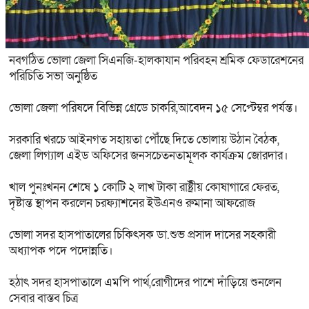
নবগঠিত ভোলা জেলা সিএনজি-হালকাযান পরিবহন শ্রমিক ফেডারেশনের
পরিচিতি সভা অনুষ্ঠিত
ভোলা জেলা পরিষদে বিভিন্ন গ্রেডে চাকরি,আবেদন ১৫ সেপ্টেম্বর পর্যন্ত।
সরকারি খরচে আইনগত সহায়তা পৌঁছে দিতে ভোলায় উঠান বৈঠক,
জেলা লিগ্যাল এইড অফিসের জনসচেতনতামূলক কার্যক্রম জোরদার।
খাল পুনঃখনন শেষে ১ কোটি ২ লাখ টাকা রাষ্ট্রীয় কোষাগারে ফেরত,
দৃষ্টান্ত স্থাপন করলেন চরফ্যাশনের ইউএনও রুমানা আফরোজ
ভোলা সদর হাসপাতালের চিকিৎসক ডা.শুভ প্রসাদ দাসের সহকারী
অধ্যাপক পদে পদোন্নতি।
হঠাৎ সদর হাসপাতালে এমপি পার্থ,রোগীদের পাশে দাঁড়িয়ে শুনলেন
সেবার বাস্তব চিত্র