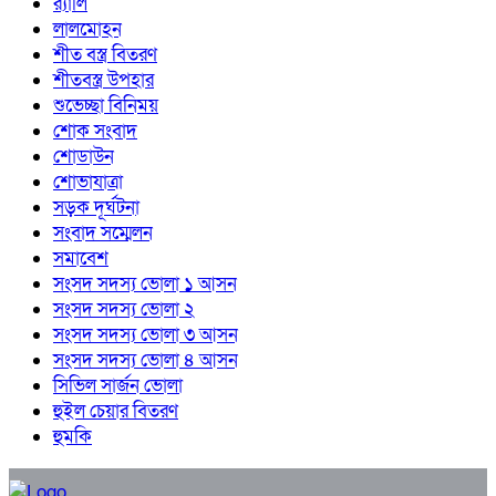
র‍্যালি
লালমোহন
শীত বস্ত্র বিতরণ
শীতবস্ত্র উপহার
শুভেচ্ছা বিনিময়
শোক সংবাদ
শোডাউন
শোভাযাত্রা
সড়ক দূর্ঘটনা
সংবাদ সম্মেলন
সমাবেশ
সংসদ সদস্য ভোলা ১ আসন
সংসদ সদস্য ভোলা ২
সংসদ সদস্য ভোলা ৩ আসন
সংসদ সদস্য ভোলা ৪ আসন
সিভিল সার্জন ভোলা
হুইল চেয়ার বিতরণ
হুমকি