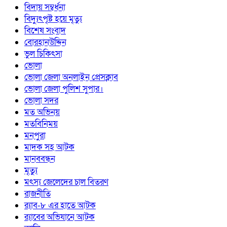
বিদায় সম্বর্ধনা
বিদ্যুৎপৃষ্ট হয়ে মৃত্যু
বিশেষ সংবাদ
বোরহানউদ্দিন
ভুল চিকিৎসা
ভোলা
ভোলা জেলা অনলাইন প্রেসক্লাব
ভোলা জেলা পুলিশ সুপার।
ভোলা সদর
মত অভিনয়
মতবিনিময়
মনপুরা
মাদক সহ আটক
মানববন্ধন
মৃত্যু
মৎস্য জেলেদের চাল বিতরণ
রাজনীতি
র‍্যাব-৮ এর হাতে আটক
র‍্যাবের অভিযানে আটক