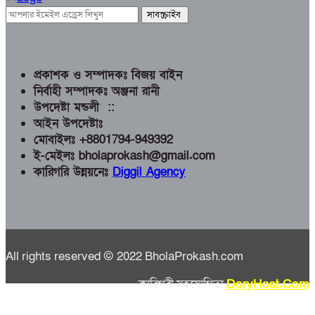
প্রকাশক ও সম্পাদকঃ বিজয় বাইন
নির্বাহী সম্পাদকঃ অঞ্জনা রানী
উপদেষ্টা মন্ডলী ::
আইন উপদেষ্টাঃ
মোবাইলঃ +8801794-949392
ই-মেইলঃ bholaprokash@gmail.com
কারিগরি উন্নয়নেঃ
Diggil Agency
All rights reserved © 2022 BholaProkash.com
কারিগরী সহযোগিতা
DoryHost.Com