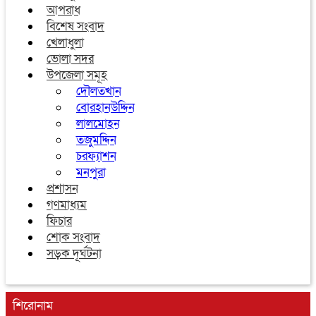
আপরাধ
বিশেষ সংবাদ
খেলাধুলা
ভোলা সদর
উপজেলা সমূহ
দৌলতখান
বোরহানউদ্দিন
লালমোহন
তজুমদ্দিন
চরফ্যাশন
মনপুরা
প্রশাসন
গণমাধ্যম
ফিচার
শোক সংবাদ
সড়ক দূর্ঘটনা
শিরোনাম