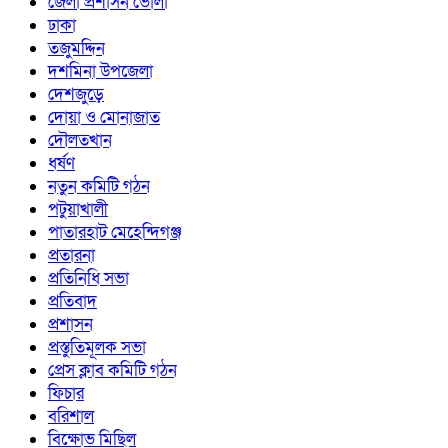
জেলা প্রশাসন ভোলা
ঢাকা
তজুমদ্দিন
দশমিনা উপজেলা
দেশজুড়ে
দোয়া ও মোনাজাত
দৌলতখান
ধর্ষণ
নতুন কমিটি গঠন
পটুয়াখালী
পাতারহাট মেহেন্দিগঞ্জ
প্রতারনা
প্রতিনিধি সভা
প্রতিবাদ
প্রশাসন
প্রস্তুতিমূলক সভা
প্রেস ক্লাব কমিটি গঠন
ফিচার
বরিশাল
বিক্ষোভ মিছিল