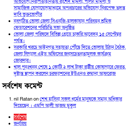
অভিযোগ,নিরাপত্তাহীনতায় রাশেদ মামলা, পাল্টা মামলা ও
সামাজিক যোগাযোগমাধ্যমে অপপ্রচারের অভিযোগ;নিরপেক্ষ তদন্ত
দাবি ভুক্তভোগীর
নবগঠিত ভোলা জেলা সিএনজি-হালকাযান পরিবহন শ্রমিক
ফেডারেশনের পরিচিতি সভা অনুষ্ঠিত
ভোলা জেলা পরিষদে বিভিন্ন গ্রেডে চাকরি,আবেদন ১৫ সেপ্টেম্বর
পর্যন্ত।
সরকারি খরচে আইনগত সহায়তা পৌঁছে দিতে ভোলায় উঠান বৈঠক,
জেলা লিগ্যাল এইড অফিসের জনসচেতনতামূলক কার্যক্রম
জোরদার।
খাল পুনঃখনন শেষে ১ কোটি ২ লাখ টাকা রাষ্ট্রীয় কোষাগারে ফেরত,
দৃষ্টান্ত স্থাপন করলেন চরফ্যাশনের ইউএনও রুমানা আফরোজ
সর্বশেষ কমেন্ট
nil Ratan
on
শেখ হা‌সিনা সকল ধ‌র্মের মানু‌ষকে সমান অ‌ধিকার
দি‌য়ে‌ছেন । এম‌পি আলী আজম মুকুল
সর্বশেষ
জনপ্রিয়