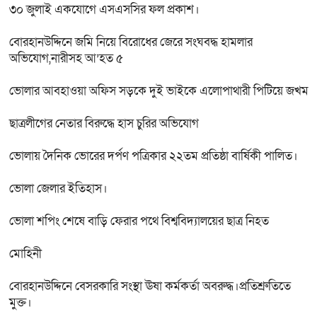
৩০ জুলাই একযোগে এসএসসির ফল প্রকাশ।
বোরহানউদ্দিনে জমি নিয়ে বিরোধের জেরে সংঘবদ্ধ হামলার
অভিযোগ,নারীসহ আ’হত ৫
ভোলার আবহাওয়া অফিস সড়কে দুই ভাইকে এলোপাথারী পিটিয়ে জখম
ছাত্রলীগের নেতার বিরুদ্ধে হাস চুরির অভিযোগ
ভোলায় দৈনিক ভোরের দর্পণ পত্রিকার ২২তম প্রতিষ্ঠা বার্ষিকী পালিত।
ভোলা জেলার ইতিহাস।
ভোলা শপিং শেষে বাড়ি ফেরার পথে বিশ্ববিদ্যালয়ের ছাত্র নিহত
মোহিনী
বোরহানউদ্দিনে বেসরকারি সংস্থা ঊষা কর্মকর্তা অবরুদ্ধ।প্রতিশ্রুতিতে
মুক্ত।