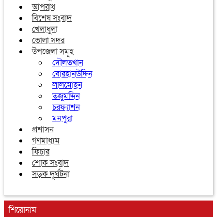
আপরাধ
বিশেষ সংবাদ
খেলাধুলা
ভোলা সদর
উপজেলা সমূহ
দৌলতখান
বোরহানউদ্দিন
লালমোহন
তজুমদ্দিন
চরফ্যাশন
মনপুরা
প্রশাসন
গণমাধ্যম
ফিচার
শোক সংবাদ
সড়ক দূর্ঘটনা
শিরোনাম