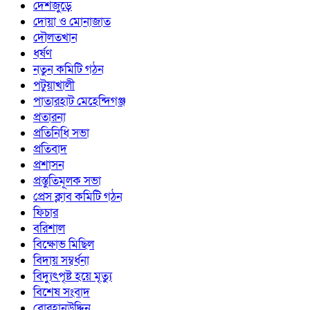
দেশজুড়ে
দোয়া ও মোনাজাত
দৌলতখান
ধর্ষণ
নতুন কমিটি গঠন
পটুয়াখালী
পাতারহাট মেহেন্দিগঞ্জ
প্রতারনা
প্রতিনিধি সভা
প্রতিবাদ
প্রশাসন
প্রস্তুতিমূলক সভা
প্রেস ক্লাব কমিটি গঠন
ফিচার
বরিশাল
বিক্ষোভ মিছিল
বিদায় সম্বর্ধনা
বিদ্যুৎপৃষ্ট হয়ে মৃত্যু
বিশেষ সংবাদ
বোরহানউদ্দিন