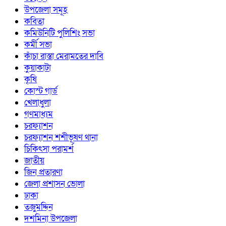
উপজেলা সমূহ
কবিতা
কমিউনিটি পুলিশিং সভা
কর্মী সভা
কাঁচা রাস্তা মেরামতের দাবি
কুয়াকাটা
কৃষি
কোস্ট গার্ড
খেলাধুলা
গণমাধ্যম
চরফ্যাশন
চরফ্যাশন শশীভূষণ থানা
চিকিৎসা পরামর্শ
জাতীয়
জিন প্রতারণা
জেলা প্রশাসন ভোলা
ঢাকা
তজুমদ্দিন
দশমিনা উপজেলা