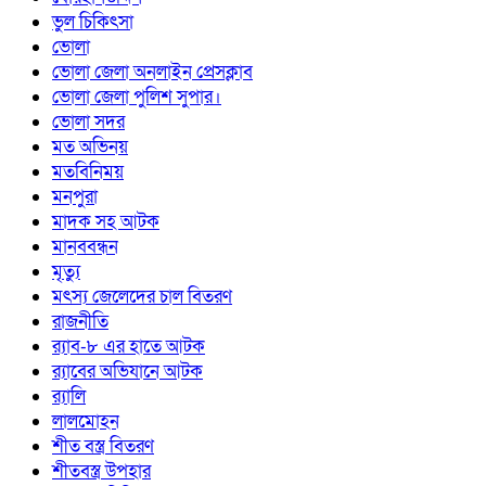
ভুল চিকিৎসা
ভোলা
ভোলা জেলা অনলাইন প্রেসক্লাব
ভোলা জেলা পুলিশ সুপার।
ভোলা সদর
মত অভিনয়
মতবিনিময়
মনপুরা
মাদক সহ আটক
মানববন্ধন
মৃত্যু
মৎস্য জেলেদের চাল বিতরণ
রাজনীতি
র‍্যাব-৮ এর হাতে আটক
র‍্যাবের অভিযানে আটক
র‍্যালি
লালমোহন
শীত বস্ত্র বিতরণ
শীতবস্ত্র উপহার