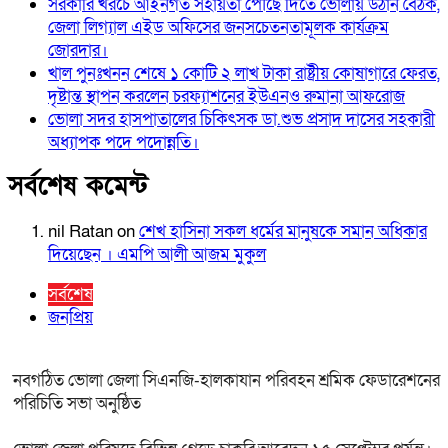
সরকারি খরচে আইনগত সহায়তা পৌঁছে দিতে ভোলায় উঠান বৈঠক,
জেলা লিগ্যাল এইড অফিসের জনসচেতনতামূলক কার্যক্রম
জোরদার।
খাল পুনঃখনন শেষে ১ কোটি ২ লাখ টাকা রাষ্ট্রীয় কোষাগারে ফেরত,
দৃষ্টান্ত স্থাপন করলেন চরফ্যাশনের ইউএনও রুমানা আফরোজ
ভোলা সদর হাসপাতালের চিকিৎসক ডা.শুভ প্রসাদ দাসের সহকারী
অধ্যাপক পদে পদোন্নতি।
সর্বশেষ কমেন্ট
nil Ratan
on
শেখ হা‌সিনা সকল ধ‌র্মের মানু‌ষকে সমান অ‌ধিকার
দি‌য়ে‌ছেন । এম‌পি আলী আজম মুকুল
সর্বশেষ
জনপ্রিয়
নবগঠিত ভোলা জেলা সিএনজি-হালকাযান পরিবহন শ্রমিক ফেডারেশনের
পরিচিতি সভা অনুষ্ঠিত