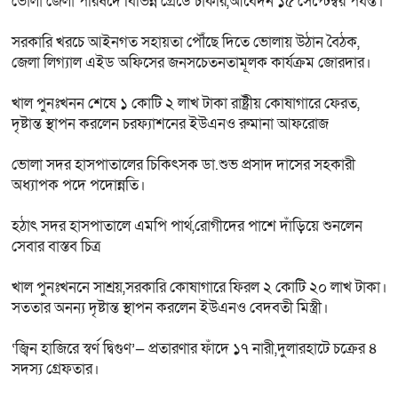
ভোলা জেলা পরিষদে বিভিন্ন গ্রেডে চাকরি,আবেদন ১৫ সেপ্টেম্বর পর্যন্ত।
সরকারি খরচে আইনগত সহায়তা পৌঁছে দিতে ভোলায় উঠান বৈঠক,
জেলা লিগ্যাল এইড অফিসের জনসচেতনতামূলক কার্যক্রম জোরদার।
খাল পুনঃখনন শেষে ১ কোটি ২ লাখ টাকা রাষ্ট্রীয় কোষাগারে ফেরত,
দৃষ্টান্ত স্থাপন করলেন চরফ্যাশনের ইউএনও রুমানা আফরোজ
ভোলা সদর হাসপাতালের চিকিৎসক ডা.শুভ প্রসাদ দাসের সহকারী
অধ্যাপক পদে পদোন্নতি।
হঠাৎ সদর হাসপাতালে এমপি পার্থ,রোগীদের পাশে দাঁড়িয়ে শুনলেন
সেবার বাস্তব চিত্র
খাল পুনঃখননে সাশ্রয়,সরকারি কোষাগারে ফিরল ২ কোটি ২০ লাখ টাকা।
সততার অনন্য দৃষ্টান্ত স্থাপন করলেন ইউএনও বেদবতী মিস্ত্রী।
‘জ্বিন হাজিরে স্বর্ণ দ্বিগুণ’— প্রতারণার ফাঁদে ১৭ নারী,দুলারহাটে চক্রের ৪
সদস্য গ্রেফতার।