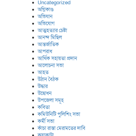
Uncategorized
অগ্নিকাণ্ড
অভিযান
অভিযোগ
আত্মহত্যার চেষ্টা
আনন্দ মিছিল
আন্তর্জাতিক
আপরাধ
আর্থিক সহায়তা প্রদান
আলোচনা সভা
আহত
উঠান বৈঠক
উদ্ধার
উদ্বোধন
উপজেলা সমূহ
কবিতা
কমিউনিটি পুলিশিং সভা
কর্মী সভা
কাঁচা রাস্তা মেরামতের দাবি
কুয়াকাটা