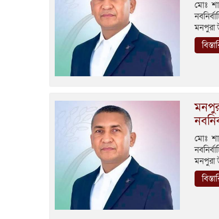
মোঃ শা
নবনির্ব
মনপুরা
বিস্তা
মনপু
নবনির
মোঃ শা
নবনির্ব
মনপুরা
বিস্তা