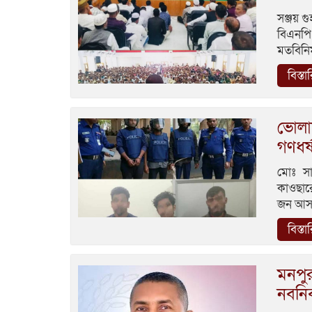
সঞ্জয় 
বিএনপি
মতবিনিম
বিস্তা
ভোলায়
গণধর
মোঃ সা
কাওছারে
জন আসাম
বিস্তা
মনপু
নবনির