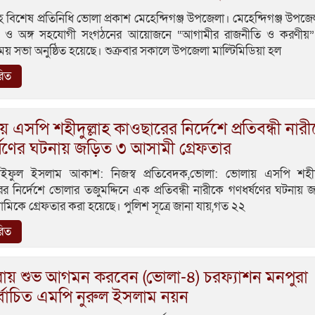
পরলোকগমন করেছেন। সবাই
পরিবারের জন্য আশীর্বাদ ও দ
গুহ বিশেষ প্রতিনিধি ভোলা প্রকাশ মেহেন্দিগঞ্জ উপজেলা। মেহেন্দিগঞ্জ উপজ
করবেন।
 ও অঙ্গ সহযোগী সংগঠনের আয়োজনে “আগামীর রাজনীতি ও করণীয়” 
য় সভা অনুষ্ঠিত হয়েছে। শুক্রবার সকালে উপজেলা মাল্টিমিডিয়া হল
রিত
 এসপি শহীদুল্লাহ কাওছারের নির্দেশে প্রতিবন্ধী নার
্ষণের ঘটনায় জড়িত ৩ আসামী গ্রেফতার
ইফুল ইসলাম আকাশ: নিজস্ব প্রতিবেদক,ভোলা: ভোলায় এসপি শহীদ
র নির্দেশে ভোলার তজুমদ্দিনে এক প্রতিবন্ধী নারীকে গণধর্ষণের ঘটনায়
িকে গ্রেফতার করা হয়েছে। পুলিশ সূত্রে জানা যায়,গত ২২
রিত
রায় শুভ আগমন করবেন (ভোলা-৪) চরফ্যাশন মনপুরা
্বাচিত এমপি নুরুল ইসলাম নয়ন