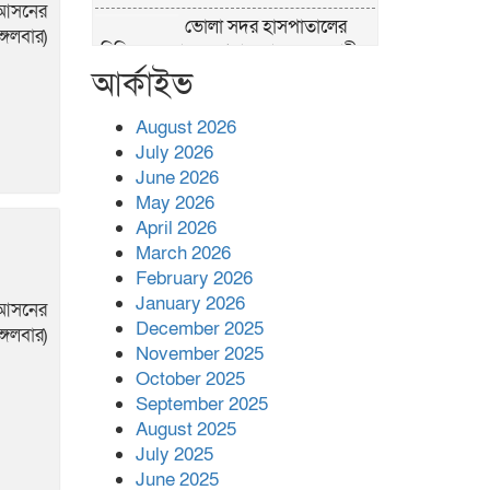
 আসনের
ভোলা সদর হাসপাতালের
্গলবার)
চিকিৎসক ডা.শুভ প্রসাদ দাসের সহকারী
আর্কাইভ
অধ্যাপক পদে পদোন্নতি।
হঠাৎ সদর হাসপাতালে
August 2026
এমপি পার্থ,রোগীদের পাশে
July 2026
দাঁড়িয়ে শুনলেন সেবার বাস্তব চিত্র
June 2026
খাল পুনঃখননে
May 2026
সাশ্রয়,সরকারি কোষাগারে
April 2026
ফিরল ২ কোটি ২০ লাখ টাকা।সততার
March 2026
অনন্য দৃষ্টান্ত স্থাপন করলেন ইউএনও
February 2026
বেদবতী মিস্ত্রী।
January 2026
 আসনের
December 2025
্গলবার)
‘জ্বিন হাজিরে স্বর্ণ দ্বিগুণ’—
November 2025
প্রতারণার ফাঁদে ১৭
October 2025
নারী,দুলারহাটে চক্রের ৪ সদস্য গ্রেফতার।
September 2025
৩০ জুলাই একযোগে
August 2025
এসএসসির ফল প্রকাশ।
July 2025
June 2025
বোরহানউদ্দিনে জমি নিয়ে