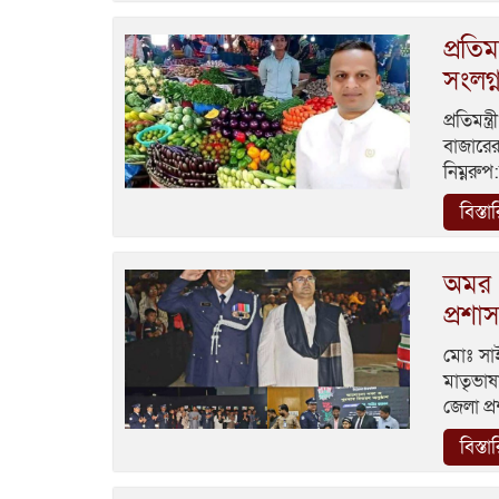
প্রতি
সংলগ্
প্রতিমন
বাজারের
নিম্নরু
বিস্তা
অমর এ
প্রশা
মোঃ সা
মাতৃভাষ
জেলা প্
বিস্তা