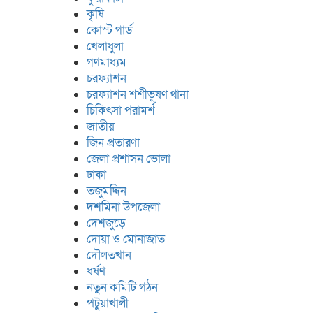
কৃষি
কোস্ট গার্ড
খেলাধুলা
গণমাধ্যম
চরফ্যাশন
চরফ্যাশন শশীভূষণ থানা
চিকিৎসা পরামর্শ
জাতীয়
জিন প্রতারণা
জেলা প্রশাসন ভোলা
ঢাকা
তজুমদ্দিন
দশমিনা উপজেলা
দেশজুড়ে
দোয়া ও মোনাজাত
দৌলতখান
ধর্ষণ
নতুন কমিটি গঠন
পটুয়াখালী