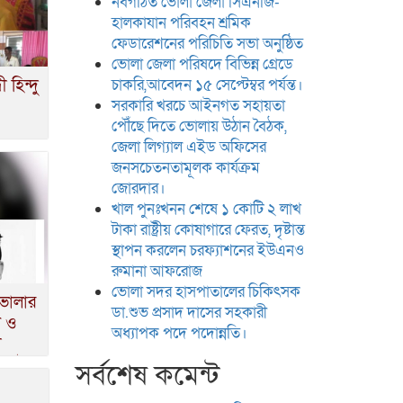
নবগঠিত ভোলা জেলা সিএনজি-
হালকাযান পরিবহন শ্রমিক
ফেডারেশনের পরিচিতি সভা অনুষ্ঠিত
ভোলা জেলা পরিষদে বিভিন্ন গ্রেডে
চাকরি,আবেদন ১৫ সেপ্টেম্বর পর্যন্ত।
 হিন্দু
সরকারি খরচে আইনগত সহায়তা
পৌঁছে দিতে ভোলায় উঠান বৈঠক,
জেলা লিগ্যাল এইড অফিসের
জনসচেতনতামূলক কার্যক্রম
জোরদার।
খাল পুনঃখনন শেষে ১ কোটি ২ লাখ
টাকা রাষ্ট্রীয় কোষাগারে ফেরত, দৃষ্টান্ত
স্থাপন করলেন চরফ্যাশনের ইউএনও
রুমানা আফরোজ
ভোলা সদর হাসপাতালের চিকিৎসক
 ভোলার
ডা.শুভ প্রসাদ দাসের সহকারী
খ ও
অধ্যাপক পদে পদোন্নতি।
ী
 ৪টায়
সর্বশেষ কমেন্ট