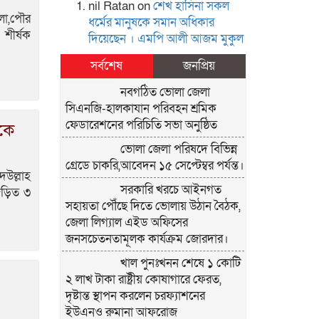
 ওনার
nil Ratan
on
শেখ হা‌সিনা সকল
োয়া
েলা,পৌর
ধ‌র্মের মানু‌ষকে সমান অ‌ধিকার
শীর্ষক
দি‌য়ে‌ছেন । এম‌পি আলী আজম মুকুল
সর্বশেষ
জনপ্রিয়
নবগঠিত ভোলা জেলা
সিএনজি-হালকাযান পরিবহন শ্রমিক
ফেডারেশনের পরিচিতি সভা অনুষ্ঠিত
ীকে
ভোলা জেলা পরিষদে বিভিন্ন
গ্রেডে চাকরি,আবেদন ১৫ সেপ্টেম্বর পর্যন্ত।
উল্লাহ
সরকারি খরচে আইনগত
 জড়িত ৩
সহায়তা পৌঁছে দিতে ভোলায় উঠান বৈঠক,
জেলা লিগ্যাল এইড অফিসের
জনসচেতনতামূলক কার্যক্রম জোরদার।
খাল পুনঃখনন শেষে ১ কোটি
২ লাখ টাকা রাষ্ট্রীয় কোষাগারে ফেরত,
দৃষ্টান্ত স্থাপন করলেন চরফ্যাশনের
ইউএনও রুমানা আফরোজ