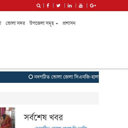
া
ভোলা সদর
উপজেলা সমূহ
প্রশাসন
নবগঠিত ভোলা জেলা সিএনজি-হালকাযান পরিবহন শ্রমিক ফেড
সর্বশেষ খবর