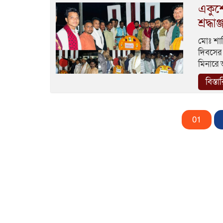
একুশে
শ্রদ্ধাঞ
মোঃ শাক
দিবসের 
মিনারে 
বিস্তা
01