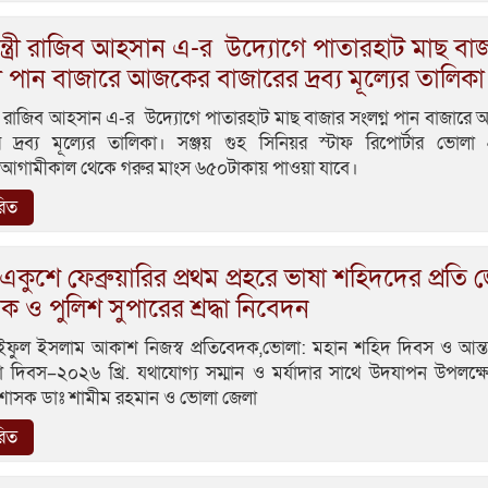
মন্ত্রী রাজিব আহসান এ-র উদ্যোগে পাতারহাট মাছ বা
ন পান বাজারে আজকের বাজারের দ্রব্য মূল্যের তালিকা
্ত্রী রাজিব আহসান এ-র উদ্যোগে পাতারহাট মাছ বাজার সংলগ্ন পান বাজার
 দ্রব্য মূল্যের তালিকা। সঞ্জয় গুহ সিনিয়র স্টাফ রিপোর্টার ভোলা 
প:আগামীকাল থেকে গরুর মাংস ৬৫০টাকায় পাওয়া যাবে।
রিত
কুশে ফেব্রুয়ারির প্রথম প্রহরে ভাষা শহিদদের প্রতি 
সক ও পুলিশ সুপারের শ্রদ্ধা নিবেদন
ইফুল ইসলাম আকাশ নিজস্ব প্রতিবেদক,ভোলা: মহান শহিদ দিবস ও আন্তর
া দিবস–২০২৬ খ্রি. যথাযোগ্য সম্মান ও মর্যাদার সাথে উদযাপন উপলক্
রশাসক ডাঃ শামীম রহমান ও ভোলা জেলা
রিত