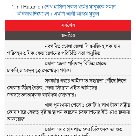
nil Ratan
on
শেখ হা‌সিনা সকল ধ‌র্মের মানু‌ষকে সমান
অ‌ধিকার দি‌য়ে‌ছেন । এম‌পি আলী আজম মুকুল
সর্বশেষ
জনপ্রিয়
নবগঠিত ভোলা জেলা সিএনজি-হালকাযান
পরিবহন শ্রমিক ফেডারেশনের পরিচিতি সভা অনুষ্ঠিত
ভোলা জেলা পরিষদে বিভিন্ন গ্রেডে
চাকরি,আবেদন ১৫ সেপ্টেম্বর পর্যন্ত।
সরকারি খরচে আইনগত সহায়তা পৌঁছে দিতে
ভোলায় উঠান বৈঠক, জেলা লিগ্যাল এইড অফিসের
জনসচেতনতামূলক কার্যক্রম জোরদার।
খাল পুনঃখনন শেষে ১ কোটি ২ লাখ টাকা রাষ্ট্রীয়
কোষাগারে ফেরত, দৃষ্টান্ত স্থাপন করলেন চরফ্যাশনের ইউএনও রুমানা
আফরোজ
ভোলা সদর হাসপাতালের চিকিৎসক ডা.শুভ