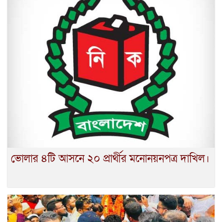
ভোলার ৪টি আসনে ২০ প্রার্থীর মনোনয়নপত্র দাখিল।