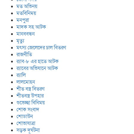
মত অভিনয়
মতবিনিময়
মনপুরা
মাদক সহ আটক
মানববন্ধন
মৃত্যু
মৎস্য জেলেদের চাল বিতরণ
রাজনীতি
র‍্যাব-৮ এর হাতে আটক
র‍্যাবের অভিযানে আটক
র‍্যালি
লালমোহন
শীত বস্ত্র বিতরণ
শীতবস্ত্র উপহার
শুভেচ্ছা বিনিময়
শোক সংবাদ
শোডাউন
শোভাযাত্রা
সড়ক দূর্ঘটনা