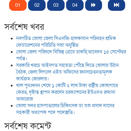
01
02
03
04
সর্বশেষ খবর
নবগঠিত ভোলা জেলা সিএনজি-হালকাযান পরিবহন শ্রমিক
ফেডারেশনের পরিচিতি সভা অনুষ্ঠিত
ভোলা জেলা পরিষদে বিভিন্ন গ্রেডে চাকরি,আবেদন ১৫ সেপ্টেম্বর
পর্যন্ত।
সরকারি খরচে আইনগত সহায়তা পৌঁছে দিতে ভোলায় উঠান
বৈঠক, জেলা লিগ্যাল এইড অফিসের জনসচেতনতামূলক
কার্যক্রম জোরদার।
খাল পুনঃখনন শেষে ১ কোটি ২ লাখ টাকা রাষ্ট্রীয় কোষাগারে
ফেরত, দৃষ্টান্ত স্থাপন করলেন চরফ্যাশনের ইউএনও রুমানা
আফরোজ
ভোলা সদর হাসপাতালের চিকিৎসক ডা.শুভ প্রসাদ দাসের
সহকারী অধ্যাপক পদে পদোন্নতি।
সর্বশেষ কমেন্ট