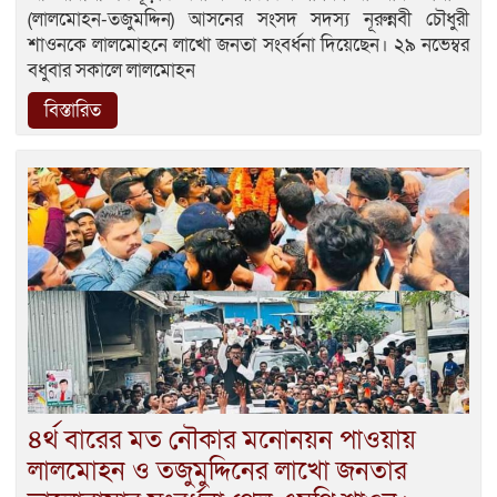
(লালমোহন-তজুমদ্দিন) আসনের সংসদ সদস্য নূরুন্নবী চৌধুরী
শাওনকে লালমোহনে লাখো জনতা সংবর্ধনা দিয়েছেন। ২৯ নভেম্বর
বধুবার সকালে লালমোহন
বিস্তারিত
৪র্থ বারের মত নৌকার মনোনয়ন পাওয়ায়
লালমোহন ও তজুমুদ্দিনের লাখো জনতার