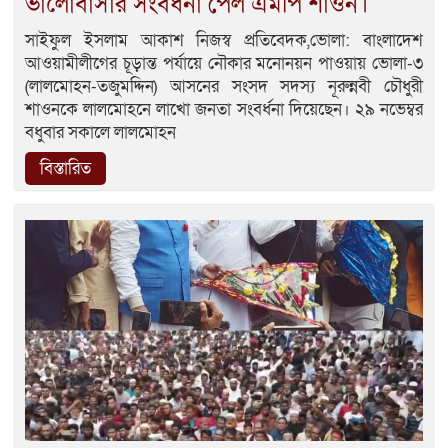
ভালোবাসার সংবর্ধনা পেল এমপি শাওন।
সাইফুল ইসলাম আকাশ নিজস্ব প্রতিবেদক,ভোলা: বাংলাদেশ
আওয়ামীলীগের চূড়ান্ত পর্যায়ে নৌকার মনোনয়ন পাওয়ায় ভোলা-৩
(লালমোহন-তজুমদ্দিন) আসনের সংসদ সদস্য নূরুন্নবী চৌধুরী
শাওনকে লালমোহনে লাখো জনতা সংবর্ধনা দিয়েছেন। ২৯ নভেম্বর
বধুবার সকালে লালমোহন
বিস্তারিত