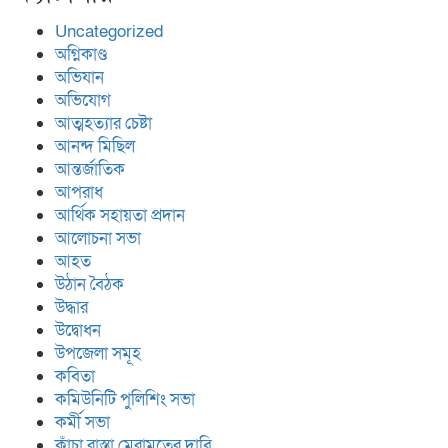
Uncategorized
অগ্নিকাণ্ড
অভিযান
অভিযোগ
আত্মহত্যার চেষ্টা
আনন্দ মিছিল
আন্তর্জাতিক
আপরাধ
আর্থিক সহায়তা প্রদান
আলোচনা সভা
আহত
উঠান বৈঠক
উদ্ধার
উদ্বোধন
উপজেলা সমূহ
কবিতা
কমিউনিটি পুলিশিং সভা
কর্মী সভা
কাঁচা রাস্তা মেরামতের দাবি