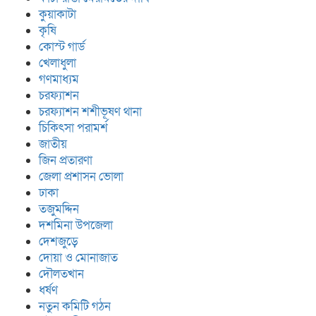
কুয়াকাটা
কৃষি
কোস্ট গার্ড
খেলাধুলা
গণমাধ্যম
চরফ্যাশন
চরফ্যাশন শশীভূষণ থানা
চিকিৎসা পরামর্শ
জাতীয়
জিন প্রতারণা
জেলা প্রশাসন ভোলা
ঢাকা
তজুমদ্দিন
দশমিনা উপজেলা
দেশজুড়ে
দোয়া ও মোনাজাত
দৌলতখান
ধর্ষণ
নতুন কমিটি গঠন