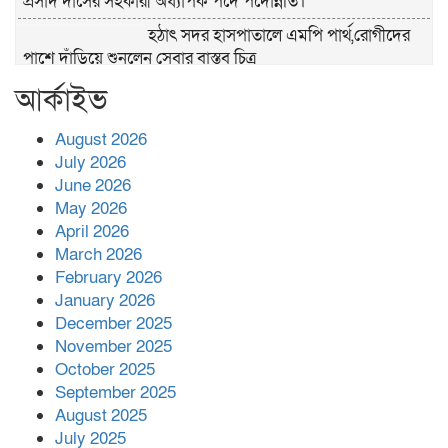
প্রসাদ দাসের সহকারী অধ্যাপক পদে পদোন্নতি।
হঠাৎ সদর হাসপাতালে এমপি পার্থ,রোগীদের
পাশে দাঁড়িয়ে শুনলেন সেবার বাস্তব চিত্র
আর্কাইভ
খাল পুনঃখননে সাশ্রয়,সরকারি কোষাগারে ফিরল
২ কোটি ২০ লাখ টাকা।সততার অনন্য দৃষ্টান্ত
স্থাপন করলেন ইউএনও বেদবতী মিস্ত্রী।
August 2026
July 2026
‘জ্বিন হাজিরে স্বর্ণ দ্বিগুণ’— প্রতারণার ফাঁদে ১৭
June 2026
নারী,দুলারহাটে চক্রের ৪ সদস্য গ্রেফতার।
May 2026
April 2026
৩০ জুলাই একযোগে এসএসসির ফল প্রকাশ।
March 2026
February 2026
January 2026
December 2025
বোরহানউদ্দিনে জমি নিয়ে বিরোধের জেরে
November 2025
সংঘবদ্ধ হামলার অভিযোগ,নারীসহ আ’হত ৫
October 2025
September 2025
August 2025
July 2025