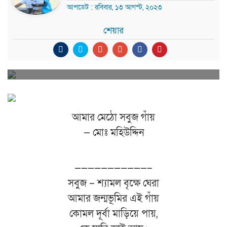
আপডেট : রবিবার, ১৩ আগস্ট, ২০২৩
শেয়ার
আমার মেঠো সবুজ গাঁয়
— মোঃ মহিউদ্দিন
———————————–
সবুজ – শ্যামল বৃক্ষে ঘেরা
আমার জন্মভূমির এই গাঁয়
কোমল দূর্বা মাড়িয়ে পায়,