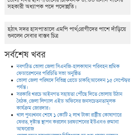
ভোলা সদর হাসপাতালের চিকিৎসক ডা.শুভ প্রসাদ দাসের
সহকারী অধ্যাপক পদে পদোন্নতি।
হঠাৎ সদর হাসপাতালে এমপি পার্থ,রোগীদের পাশে দাঁড়িয়ে
শুনলেন সেবার বাস্তব চিত্র
সর্বশেষ খবর
নবগঠিত ভোলা জেলা সিএনজি-হালকাযান পরিবহন শ্রমিক
ফেডারেশনের পরিচিতি সভা অনুষ্ঠিত
ভোলা জেলা পরিষদে বিভিন্ন গ্রেডে চাকরি,আবেদন ১৫ সেপ্টেম্বর
পর্যন্ত।
সরকারি খরচে আইনগত সহায়তা পৌঁছে দিতে ভোলায় উঠান
বৈঠক, জেলা লিগ্যাল এইড অফিসের জনসচেতনতামূলক
কার্যক্রম জোরদার।
খাল পুনঃখনন শেষে ১ কোটি ২ লাখ টাকা রাষ্ট্রীয় কোষাগারে
ফেরত, দৃষ্টান্ত স্থাপন করলেন চরফ্যাশনের ইউএনও রুমানা
আফরোজ