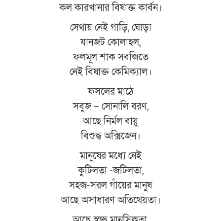
কল কারখানার বিষাক্ত কার্বন।
সেথায় নেই গাড়ি, ঘোড়া
যানজট কোলাহল,
ফলমূল শাক সবজিতে
নেই বিষাক্ত কেমিক্যাল।
ফসলের মাঠে
সবুজ – সোনালি বরণ,
আছে নির্মল বায়ু
বিশুদ্ধ অক্সিজেন।
মানুষের মধ্যে নেই
কুটিলতা -জটিলতা,
সহজ-সরল গাঁয়ের মানুষ
আছে অসাধারণ অতিথেয়তা।
আছে স্বচ্ছ মানসিকতা,