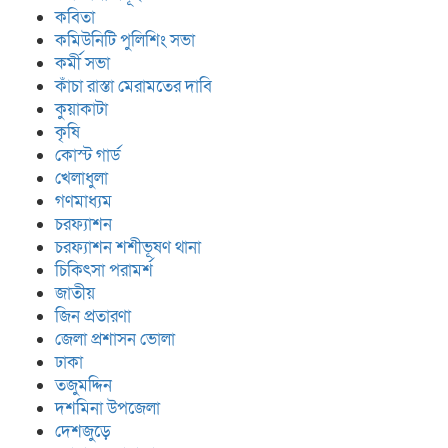
কবিতা
কমিউনিটি পুলিশিং সভা
কর্মী সভা
কাঁচা রাস্তা মেরামতের দাবি
কুয়াকাটা
কৃষি
কোস্ট গার্ড
খেলাধুলা
গণমাধ্যম
চরফ্যাশন
চরফ্যাশন শশীভূষণ থানা
চিকিৎসা পরামর্শ
জাতীয়
জিন প্রতারণা
জেলা প্রশাসন ভোলা
ঢাকা
তজুমদ্দিন
দশমিনা উপজেলা
দেশজুড়ে