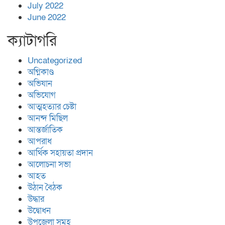
July 2022
June 2022
ক্যাটাগরি
Uncategorized
অগ্নিকাণ্ড
অভিযান
অভিযোগ
আত্মহত্যার চেষ্টা
আনন্দ মিছিল
আন্তর্জাতিক
আপরাধ
আর্থিক সহায়তা প্রদান
আলোচনা সভা
আহত
উঠান বৈঠক
উদ্ধার
উদ্বোধন
উপজেলা সমূহ