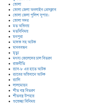
ভোলা
ভোলা জেলা অনলাইন প্রেসক্লাব
ভোলা জেলা পুলিশ সুপার।
ভোলা সদর
মত অভিনয়
মতবিনিময়
মনপুরা
মাদক সহ আটক
মানববন্ধন
মৃত্যু
মৎস্য জেলেদের চাল বিতরণ
রাজনীতি
র‍্যাব-৮ এর হাতে আটক
র‍্যাবের অভিযানে আটক
র‍্যালি
লালমোহন
শীত বস্ত্র বিতরণ
শীতবস্ত্র উপহার
শুভেচ্ছা বিনিময়