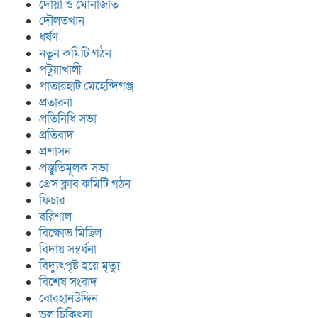
দোয়া ও মোনাজাত
দৌলতখান
ধর্ষণ
নতুন কমিটি গঠন
পটুয়াখালী
পাতারহাট মেহেন্দিগঞ্জ
প্রতারনা
প্রতিনিধি সভা
প্রতিবাদ
প্রশাসন
প্রস্তুতিমূলক সভা
প্রেস ক্লাব কমিটি গঠন
ফিচার
বরিশাল
বিক্ষোভ মিছিল
বিদায় সম্বর্ধনা
বিদ্যুৎপৃষ্ট হয়ে মৃত্যু
বিশেষ সংবাদ
বোরহানউদ্দিন
ভুল চিকিৎসা