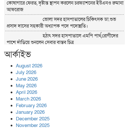
কোষাগারে ফেরত, দৃষ্টান্ত স্থাপন করলেন চরফ্যাশনের ইউএনও রুমানা
আফরোজ
ভোলা সদর হাসপাতালের চিকিৎসক ডা.শুভ
প্রসাদ দাসের সহকারী অধ্যাপক পদে পদোন্নতি।
হঠাৎ সদর হাসপাতালে এমপি পার্থ,রোগীদের
পাশে দাঁড়িয়ে শুনলেন সেবার বাস্তব চিত্র
আর্কাইভ
খাল পুনঃখননে সাশ্রয়,সরকারি কোষাগারে ফিরল
২ কোটি ২০ লাখ টাকা।সততার অনন্য দৃষ্টান্ত
স্থাপন করলেন ইউএনও বেদবতী মিস্ত্রী।
August 2026
July 2026
‘জ্বিন হাজিরে স্বর্ণ দ্বিগুণ’— প্রতারণার ফাঁদে ১৭
June 2026
নারী,দুলারহাটে চক্রের ৪ সদস্য গ্রেফতার।
May 2026
April 2026
৩০ জুলাই একযোগে এসএসসির ফল প্রকাশ।
March 2026
February 2026
January 2026
December 2025
বোরহানউদ্দিনে জমি নিয়ে বিরোধের জেরে
November 2025
সংঘবদ্ধ হামলার অভিযোগ,নারীসহ আ’হত ৫