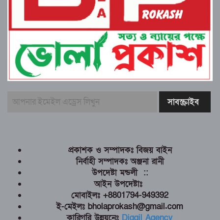
প্রকাশক ও সম্পাদকঃ বিজয় বাইন
নির্বাহী সম্পাদকঃ অঞ্জনা রানী
উপদেষ্টা মন্ডলী ::
আইন উপদেষ্টাঃ
মোবাইলঃ +8801794-949392
ই-মেইলঃ bholaprokash@gmail.com
কারিগরি উন্নয়নেঃ
Diggil Agency