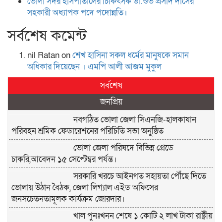
ভোলা সদর হাসপাতালের চিকিৎসক ডা.শুভ প্রসাদ দাসের
সহকারী অধ্যাপক পদে পদোন্নতি।
সর্বশেষ কমেন্ট
nil Ratan
on
শেখ হা‌সিনা সকল ধ‌র্মের মানু‌ষকে সমান
অ‌ধিকার দি‌য়ে‌ছেন । এম‌পি আলী আজম মুকুল
সর্বশেষ
জনপ্রিয়
নবগঠিত ভোলা জেলা সিএনজি-হালকাযান
পরিবহন শ্রমিক ফেডারেশনের পরিচিতি সভা অনুষ্ঠিত
ভোলা জেলা পরিষদে বিভিন্ন গ্রেডে
চাকরি,আবেদন ১৫ সেপ্টেম্বর পর্যন্ত।
সরকারি খরচে আইনগত সহায়তা পৌঁছে দিতে
ভোলায় উঠান বৈঠক, জেলা লিগ্যাল এইড অফিসের
জনসচেতনতামূলক কার্যক্রম জোরদার।
খাল পুনঃখনন শেষে ১ কোটি ২ লাখ টাকা রাষ্ট্রীয়