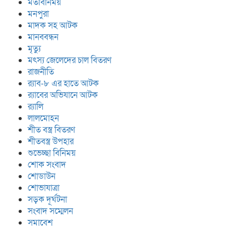
মতবিনিময়
মনপুরা
মাদক সহ আটক
মানববন্ধন
মৃত্যু
মৎস্য জেলেদের চাল বিতরণ
রাজনীতি
র‍্যাব-৮ এর হাতে আটক
র‍্যাবের অভিযানে আটক
র‍্যালি
লালমোহন
শীত বস্ত্র বিতরণ
শীতবস্ত্র উপহার
শুভেচ্ছা বিনিময়
শোক সংবাদ
শোডাউন
শোভাযাত্রা
সড়ক দূর্ঘটনা
সংবাদ সম্মেলন
সমাবেশ