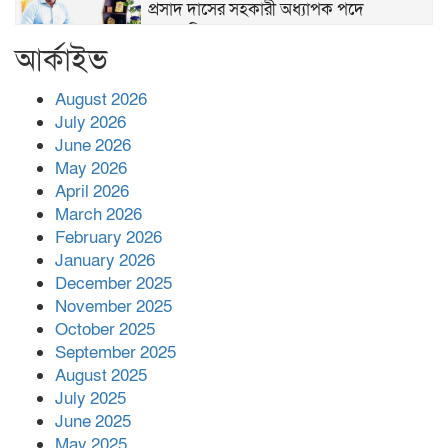
প্রসাদ দাসের সহকারী অধ্যাপক পদে
পদোন্নতি।
আর্কাইভ
হঠাৎ সদর হাসপাতালে এমপি পার্থ,রোগীদের
পাশে দাঁড়িয়ে শুনলেন সেবার বাস্তব চিত্র
August 2026
July 2026
June 2026
খাল পুনঃখননে সাশ্রয়,সরকারি কোষাগারে ফিরল
May 2026
২ কোটি ২০ লাখ টাকা।সততার অনন্য দৃষ্টান্ত
April 2026
স্থাপন করলেন ইউএনও বেদবতী মিস্ত্রী।
March 2026
‘জ্বিন হাজিরে স্বর্ণ দ্বিগুণ’— প্রতারণার ফাঁদে ১৭
February 2026
নারী,দুলারহাটে চক্রের ৪ সদস্য গ্রেফতার।
January 2026
December 2025
November 2025
৩০ জুলাই একযোগে এসএসসির ফল প্রকাশ।
October 2025
September 2025
August 2025
বোরহানউদ্দিনে জমি নিয়ে বিরোধের জেরে
July 2025
সংঘবদ্ধ হামলার অভিযোগ,নারীসহ আ’হত ৫
June 2025
May 2025