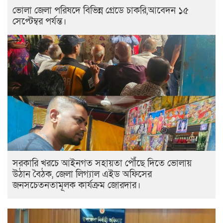
ভোলা জেলা পরিষদে বিভিন্ন গ্রেডে চাকরি,আবেদন ১৫
সেপ্টেম্বর পর্যন্ত।
সরকারি খরচে আইনগত সহায়তা পৌঁছে দিতে ভোলায়
উঠান বৈঠক, জেলা লিগ্যাল এইড অফিসের
জনসচেতনতামূলক কার্যক্রম জোরদার।