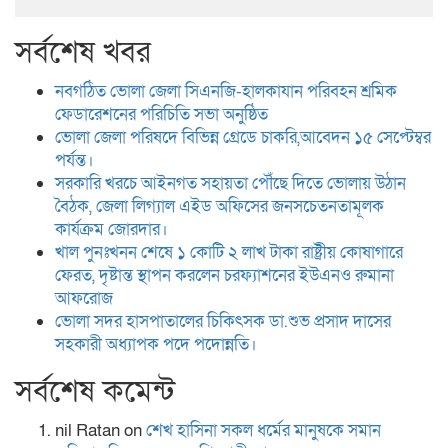
সর্বশেষ খবর
নবগঠিত ভোলা জেলা সিএনজি-হালকাযান পরিবহন শ্রমিক
ফেডারেশনের পরিচিতি সভা অনুষ্ঠিত
ভোলা জেলা পরিষদে বিভিন্ন গ্রেডে চাকরি,আবেদন ১৫ সেপ্টেম্বর
পর্যন্ত।
সরকারি খরচে আইনগত সহায়তা পৌঁছে দিতে ভোলায় উঠান
বৈঠক, জেলা লিগ্যাল এইড অফিসের জনসচেতনতামূলক
কার্যক্রম জোরদার।
খাল পুনঃখনন শেষে ১ কোটি ২ লাখ টাকা রাষ্ট্রীয় কোষাগারে
ফেরত, দৃষ্টান্ত স্থাপন করলেন চরফ্যাশনের ইউএনও রুমানা
আফরোজ
ভোলা সদর হাসপাতালের চিকিৎসক ডা.শুভ প্রসাদ দাসের
সহকারী অধ্যাপক পদে পদোন্নতি।
সর্বশেষ কমেন্ট
nil Ratan
on
শেখ হা‌সিনা সকল ধ‌র্মের মানু‌ষকে সমান