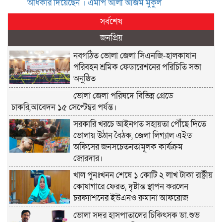
অ‌ধিকার দি‌য়ে‌ছেন । এম‌পি আলী আজম মুকুল
সর্বশেষ
জনপ্রিয়
নবগঠিত ভোলা জেলা সিএনজি-হালকাযান
পরিবহন শ্রমিক ফেডারেশনের পরিচিতি সভা
অনুষ্ঠিত
ভোলা জেলা পরিষদে বিভিন্ন গ্রেডে
চাকরি,আবেদন ১৫ সেপ্টেম্বর পর্যন্ত।
সরকারি খরচে আইনগত সহায়তা পৌঁছে দিতে
ভোলায় উঠান বৈঠক, জেলা লিগ্যাল এইড
অফিসের জনসচেতনতামূলক কার্যক্রম
জোরদার।
খাল পুনঃখনন শেষে ১ কোটি ২ লাখ টাকা রাষ্ট্রীয়
কোষাগারে ফেরত, দৃষ্টান্ত স্থাপন করলেন
চরফ্যাশনের ইউএনও রুমানা আফরোজ
ভোলা সদর হাসপাতালের চিকিৎসক ডা.শুভ