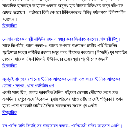
সাংবাদিক হাসনাইন আহামেদ গুরুতর অসুস্থ হয়ে উন্নত চিকিৎসার জন্য বরিশালে
রেফার হয়েছেন। বর্তমানে তিনি সেখানে চিকিৎসকদের নিবিড় পর্যবেক্ষণে চিকিৎসাধীন
রয়েছেন।
বিস্তারিত
ভোলায় সাবেক মন্ত্রী নাজিউর রহমান মঞ্জুর কবর জিয়ারত করলেন ,গজনবী টিপু।
স্টাফ রিপোর্টার,ভোলা প্রকাশঃ ভোলার রুপকার বাংলাদেশ জাতীয় পার্টি বিজেপির
প্রতিষ্ঠাতা মরহুম নাজিউর রহমান মঞ্জুর কবর জিয়ারত করেছেন (বিজেপি) যুব সংহতির
নেতা ও সাবেক দক্ষিণ দিঘলদী ইউনিয়নের চেয়ারম্যান প্রার্থী মোঃ গজনবী
বিস্তারিত
স্বপ্নই বাস্তবে রূপ নেয় ‘দৈনিক আজকের ভোলা’ ৩৩ বছরে ‘দৈনিক আজকের
ভোলা’: স্বপ্ন থেকে প্রতিষ্ঠার গল্প
একটা সময় ছিল, ঢাকায় প্রকাশিত দৈনিক পত্রিকা ভোলায় পৌঁছাতে লেগে যেত
একদিন। দুপুরে এসে বিকেল-সন্ধ্যায় পাঠকের হাতে পৌঁছাত সেই পত্রিকা। তখন
হাতে গোনা কয়েকটি জাতীয় দৈনিকে মফস্বলের সংবাদ খুব একটা
বিস্তারিত
যত প্রতিশ্রুতি দিয়েছি সব বাস্তবায়ন করবো- প্রতিমন্ত্রী রাজিব আহসান এমপি।