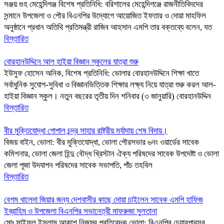
সঞ্জয় গুহ মেহেন্দিগঞ্জ বিশেষ প্রতিনিধি: বরিশালের মেহেন্দিগঞ্জে রাজনীতিবিদদের
সন্মানে উপজেলা ও পৌর বিএনপির উদ্যোগে আয়োজিত ইফতার ও দোয়া মাহফিল
অনুষ্ঠানে প্রধান অতিথি প্রতিমন্ত্রী রাজিব আহসান এমপি তার বক্তব্যে বলেন, যত
বিস্তারিত
বোরহানউদ্দিনে আল হাইয়া বিজ্ঞান স্কুলের যাত্রা শুরু
ইউসুফ হোসেন অনিক, বিশেষ প্রতিনিধি: ভোলার বোরহানউদ্দিনে শিক্ষা খাতে
সর্বাধুনিক সুযোগ-সুবিধা ও বিজ্ঞানভিত্তিক শিক্ষার লক্ষ্য নিয়ে যাত্রা শুরু করল আল-
হাইয়া বিজ্ঞান স্কুল। নতুন বছরের তৃতীয় দিন শনিবার (৩ জানুয়ারি) বোরহানউদ্দিন
বিস্তারিত
বীর মুক্তিযোদ্ধা গোপাল চন্দ্র সাহার রাষ্ট্রীয় মর্যাদায় শেষ বিদায়।
বিজয় বাইন, ভোলা: বীর মুক্তিযোদ্ধা, ভোলা পৌরসভার ৬নং ওয়ার্ডের সাবেক
কমিশনার, ভোলা জেলা হিন্দু বৌদ্ধ খ্রিস্টান ঐক্য পরিষদের সাবেক উপদেষ্টা ও ভোলা
জেলা পূজা উদযাপন পরিষদের সাবেক সভাপতি, পাঁচ তহবিল
বিস্তারিত
বেগম খালেদা জিয়ার জন্য দেশবাসীর কাছে দোয়া চাইলেন সাবেক এমপি হাফিজ
ইব্রাহিম ও উপজেলা বিএনপির সভানেত্রী মাফরুজা সুলতানা
মোঃ সাইফুল ইসলাম আকাশ নিজস্ব প্রতিবেদক,ভোলা: বিএনপির চেয়ারপারসর