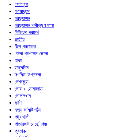
খেলাধুলা
গণমাধ্যম
চরফ্যাশন
চরফ্যাশন শশীভূষণ থানা
চিকিৎসা পরামর্শ
জাতীয়
জিন প্রতারণা
জেলা প্রশাসন ভোলা
ঢাকা
তজুমদ্দিন
দশমিনা উপজেলা
দেশজুড়ে
দোয়া ও মোনাজাত
দৌলতখান
ধর্ষণ
নতুন কমিটি গঠন
পটুয়াখালী
পাতারহাট মেহেন্দিগঞ্জ
প্রতারনা