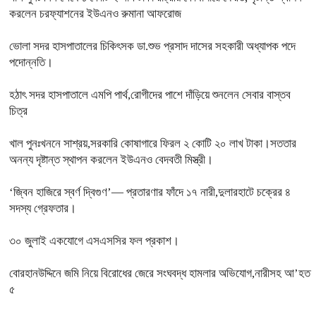
করলেন চরফ্যাশনের ইউএনও রুমানা আফরোজ
ভোলা সদর হাসপাতালের চিকিৎসক ডা.শুভ প্রসাদ দাসের সহকারী অধ্যাপক পদে
পদোন্নতি।
হঠাৎ সদর হাসপাতালে এমপি পার্থ,রোগীদের পাশে দাঁড়িয়ে শুনলেন সেবার বাস্তব
চিত্র
খাল পুনঃখননে সাশ্রয়,সরকারি কোষাগারে ফিরল ২ কোটি ২০ লাখ টাকা।সততার
অনন্য দৃষ্টান্ত স্থাপন করলেন ইউএনও বেদবতী মিস্ত্রী।
‘জ্বিন হাজিরে স্বর্ণ দ্বিগুণ’— প্রতারণার ফাঁদে ১৭ নারী,দুলারহাটে চক্রের ৪
সদস্য গ্রেফতার।
৩০ জুলাই একযোগে এসএসসির ফল প্রকাশ।
বোরহানউদ্দিনে জমি নিয়ে বিরোধের জেরে সংঘবদ্ধ হামলার অভিযোগ,নারীসহ আ’হত
৫