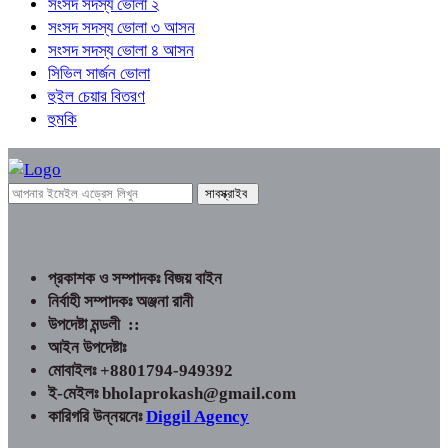
সংসদ সদস্য ভোলা ২
সংসদ সদস্য ভোলা ৩ আসন
সংসদ সদস্য ভোলা ৪ আসন
সিভিল সার্জন ভোলা
হুইল চেয়ার বিতরণ
হুমকি
প্রকাশক ও সম্পাদকঃ বিজয় বাইন
নির্বাহী সম্পাদকঃ অঞ্জনা রানী
উপদেষ্টা মন্ডলী ::
আইন উপদেষ্টাঃ
মোবাইলঃ +8801794-949392
ই-মেইলঃ bholaprokash@gmail.com
কারিগরি উন্নয়নেঃ
Diggil Agency