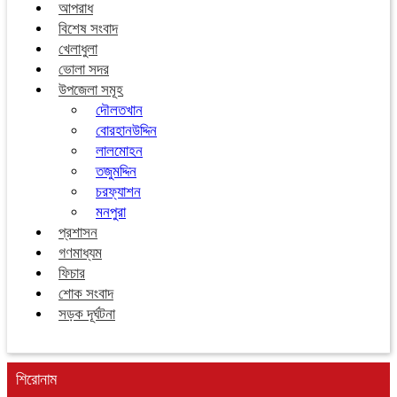
আপরাধ
বিশেষ সংবাদ
খেলাধুলা
ভোলা সদর
উপজেলা সমূহ
দৌলতখান
বোরহানউদ্দিন
লালমোহন
তজুমদ্দিন
চরফ্যাশন
মনপুরা
প্রশাসন
গণমাধ্যম
ফিচার
শোক সংবাদ
সড়ক দূর্ঘটনা
শিরোনাম