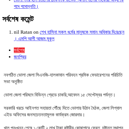
পদে পদোন্নতি।
সর্বশেষ কমেন্ট
nil Ratan
on
শেখ হা‌সিনা সকল ধ‌র্মের মানু‌ষকে সমান অ‌ধিকার দি‌য়ে‌ছেন
। এম‌পি আলী আজম মুকুল
সর্বশেষ
জনপ্রিয়
নবগঠিত ভোলা জেলা সিএনজি-হালকাযান পরিবহন শ্রমিক ফেডারেশনের পরিচিতি
সভা অনুষ্ঠিত
ভোলা জেলা পরিষদে বিভিন্ন গ্রেডে চাকরি,আবেদন ১৫ সেপ্টেম্বর পর্যন্ত।
সরকারি খরচে আইনগত সহায়তা পৌঁছে দিতে ভোলায় উঠান বৈঠক, জেলা লিগ্যাল
এইড অফিসের জনসচেতনতামূলক কার্যক্রম জোরদার।
খাল পুনঃখনন শেষে ১ কোটি ২ লাখ টাকা রাষ্ট্রীয় কোষাগারে ফেরত, দৃষ্টান্ত স্থাপন