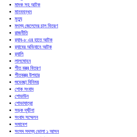
মাদক সহ আটক
মানববন্ধন
মৃত্যু
মৎস্য জেলেদের চাল বিতরণ
রাজনীতি
র‍্যাব-৮ এর হাতে আটক
র‍্যাবের অভিযানে আটক
র‍্যালি
লালমোহন
শীত বস্ত্র বিতরণ
শীতবস্ত্র উপহার
শুভেচ্ছা বিনিময়
শোক সংবাদ
শোডাউন
শোভাযাত্রা
সড়ক দূর্ঘটনা
সংবাদ সম্মেলন
সমাবেশ
সংসদ সদস্য ভোলা ১ আসন