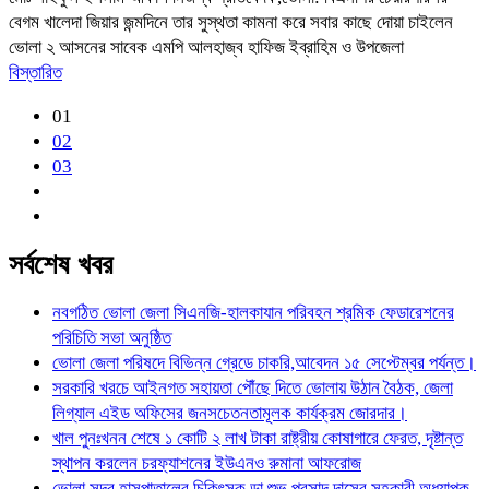
বেগম খালেদা জিয়ার জন্মদিনে তার সুস্থতা কামনা করে সবার কাছে দোয়া চাইলেন
ভোলা ২ আসনের সাবেক এমপি আলহাজ্ব হাফিজ ইব্রাহিম ও উপজেলা
বিস্তারিত
01
02
03
সর্বশেষ খবর
নবগঠিত ভোলা জেলা সিএনজি-হালকাযান পরিবহন শ্রমিক ফেডারেশনের
পরিচিতি সভা অনুষ্ঠিত
ভোলা জেলা পরিষদে বিভিন্ন গ্রেডে চাকরি,আবেদন ১৫ সেপ্টেম্বর পর্যন্ত।
সরকারি খরচে আইনগত সহায়তা পৌঁছে দিতে ভোলায় উঠান বৈঠক, জেলা
লিগ্যাল এইড অফিসের জনসচেতনতামূলক কার্যক্রম জোরদার।
খাল পুনঃখনন শেষে ১ কোটি ২ লাখ টাকা রাষ্ট্রীয় কোষাগারে ফেরত, দৃষ্টান্ত
স্থাপন করলেন চরফ্যাশনের ইউএনও রুমানা আফরোজ
ভোলা সদর হাসপাতালের চিকিৎসক ডা.শুভ প্রসাদ দাসের সহকারী অধ্যাপক