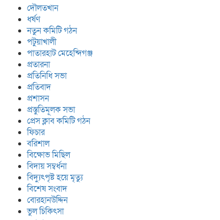
দৌলতখান
ধর্ষণ
নতুন কমিটি গঠন
পটুয়াখালী
পাতারহাট মেহেন্দিগঞ্জ
প্রতারনা
প্রতিনিধি সভা
প্রতিবাদ
প্রশাসন
প্রস্তুতিমূলক সভা
প্রেস ক্লাব কমিটি গঠন
ফিচার
বরিশাল
বিক্ষোভ মিছিল
বিদায় সম্বর্ধনা
বিদ্যুৎপৃষ্ট হয়ে মৃত্যু
বিশেষ সংবাদ
বোরহানউদ্দিন
ভুল চিকিৎসা