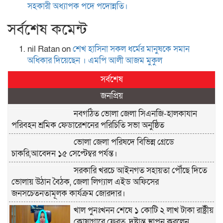
সহকারী অধ্যাপক পদে পদোন্নতি।
সর্বশেষ কমেন্ট
nil Ratan
on
শেখ হা‌সিনা সকল ধ‌র্মের মানু‌ষকে সমান
অ‌ধিকার দি‌য়ে‌ছেন । এম‌পি আলী আজম মুকুল
সর্বশেষ
জনপ্রিয়
নবগঠিত ভোলা জেলা সিএনজি-হালকাযান
পরিবহন শ্রমিক ফেডারেশনের পরিচিতি সভা অনুষ্ঠিত
ভোলা জেলা পরিষদে বিভিন্ন গ্রেডে
চাকরি,আবেদন ১৫ সেপ্টেম্বর পর্যন্ত।
সরকারি খরচে আইনগত সহায়তা পৌঁছে দিতে
ভোলায় উঠান বৈঠক, জেলা লিগ্যাল এইড অফিসের
জনসচেতনতামূলক কার্যক্রম জোরদার।
খাল পুনঃখনন শেষে ১ কোটি ২ লাখ টাকা রাষ্ট্রীয়
কোষাগারে ফেরত, দৃষ্টান্ত স্থাপন করলেন