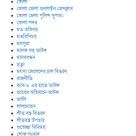
ভোলা
ভোলা জেলা অনলাইন প্রেসক্লাব
ভোলা জেলা পুলিশ সুপার।
ভোলা সদর
মত অভিনয়
মতবিনিময়
মনপুরা
মাদক সহ আটক
মানববন্ধন
মৃত্যু
মৎস্য জেলেদের চাল বিতরণ
রাজনীতি
র‍্যাব-৮ এর হাতে আটক
র‍্যাবের অভিযানে আটক
র‍্যালি
লালমোহন
শীত বস্ত্র বিতরণ
শীতবস্ত্র উপহার
শুভেচ্ছা বিনিময়
শোক সংবাদ