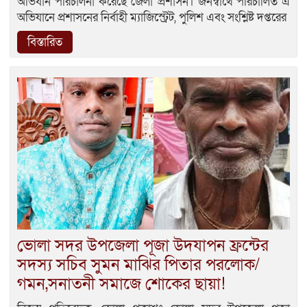
অভিযান পরিচালনা করেছে জেলা প্রশাসন। জনস্বার্থে পরিচালিত এ
অভিযানে প্রশাসনের নির্বাহী ম্যাজিস্ট্রেট, পুলিশ এবং সংশ্লিষ্ট দপ্তরের
বিস্তারিত
ভোলা সদর উপজেলা পূজা উদযাপন ফ্রন্টের
সদস্য সচিব সুমন মাঝির পিতার পরলোক/
গমন,সনাতনী সমাজে শোকের ছায়া!