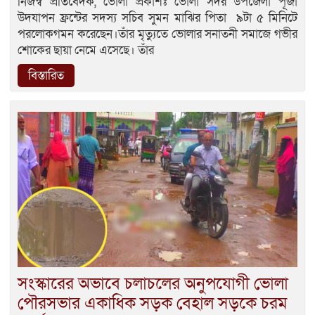
নিজস্ব প্রতিবেদক, ভোলা প্রকাশঃ ভোলা সদর উপজেলা পূজা
উদযাপন ফ্রন্টের সদস্য সচিব সুমন মাঝির পিতা ৯টা ৫ মিনিটে
পরলোকগমন করেছেন।তাঁর মৃত্যুতে ভোলার সনাতনী সমাজে গভীর
শোকের ছায়া নেমে এসেছে। তাঁর
বিস্তারিত
সংস্কারের অভাবে চলাচলের অনুপযোগী ভোলা
পৌরসভার একাধিক সড়ক বেহাল সড়কে চরম