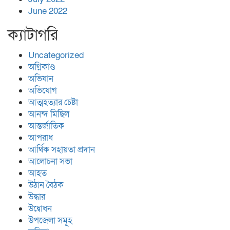
June 2022
ক্যাটাগরি
Uncategorized
অগ্নিকাণ্ড
অভিযান
অভিযোগ
আত্মহত্যার চেষ্টা
আনন্দ মিছিল
আন্তর্জাতিক
আপরাধ
আর্থিক সহায়তা প্রদান
আলোচনা সভা
আহত
উঠান বৈঠক
উদ্ধার
উদ্বোধন
উপজেলা সমূহ