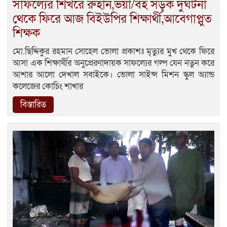
সাফল্যের শিখরে রুহান,ভয়া/বহ সড়ক দুর্ঘটনা
থেকে ফিরে আজ বিইউপির শিক্ষার্থী,আবেগাপ্লুত
শিক্ষক
মো.ছিদ্দিকুর রহমান সোহেল ভোলা প্রকাশঃ মৃত্যুর মুখ থেকে ফিরে
আসা এক শিক্ষার্থীর অনুপ্রেরণাদায়ক সাফল্যের গল্প যেন নতুন করে
আশার আলো দেখাল সবাইকে। ভোলা সাইন্স মিশন স্কুল অ্যান্ড
কলেজের কোচিং শাখার
বিস্তারিত