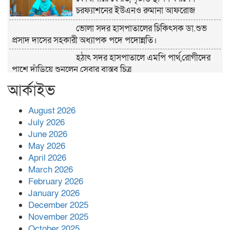
চরফ্যাশনের ইউএনও রুমানা আফরোজ
ভোলা সদর হাসপাতালের চিকিৎসক ডা.শুভ
প্রসাদ দাসের সহকারী অধ্যাপক পদে পদোন্নতি।
হঠাৎ সদর হাসপাতালে এমপি পার্থ,রোগীদের
পাশে দাঁড়িয়ে শুনলেন সেবার বাস্তব চিত্র
আর্কাইভ
খাল পুনঃখননে সাশ্রয়,সরকারি কোষাগারে ফিরল
২ কোটি ২০ লাখ টাকা।সততার অনন্য দৃষ্টান্ত
স্থাপন করলেন ইউএনও বেদবতী মিস্ত্রী।
August 2026
July 2026
‘জ্বিন হাজিরে স্বর্ণ দ্বিগুণ’— প্রতারণার ফাঁদে ১৭
June 2026
নারী,দুলারহাটে চক্রের ৪ সদস্য গ্রেফতার।
May 2026
April 2026
March 2026
৩০ জুলাই একযোগে এসএসসির ফল প্রকাশ।
February 2026
January 2026
December 2025
বোরহানউদ্দিনে জমি নিয়ে বিরোধের জেরে
November 2025
সংঘবদ্ধ হামলার অভিযোগ,নারীসহ আ’হত ৫
October 2025