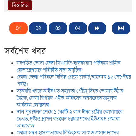
বিস্তারিত
01
02
03
04
সর্বশেষ খবর
নবগঠিত ভোলা জেলা সিএনজি-হালকাযান পরিবহন শ্রমিক
ফেডারেশনের পরিচিতি সভা অনুষ্ঠিত
ভোলা জেলা পরিষদে বিভিন্ন গ্রেডে চাকরি,আবেদন ১৫ সেপ্টেম্বর
পর্যন্ত।
সরকারি খরচে আইনগত সহায়তা পৌঁছে দিতে ভোলায় উঠান
বৈঠক, জেলা লিগ্যাল এইড অফিসের জনসচেতনতামূলক
কার্যক্রম জোরদার।
খাল পুনঃখনন শেষে ১ কোটি ২ লাখ টাকা রাষ্ট্রীয় কোষাগারে
ফেরত, দৃষ্টান্ত স্থাপন করলেন চরফ্যাশনের ইউএনও রুমানা
আফরোজ
ভোলা সদর হাসপাতালের চিকিৎসক ডা.শুভ প্রসাদ দাসের