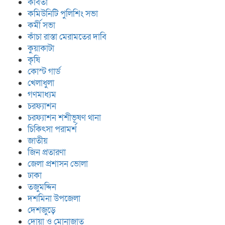
কবিতা
কমিউনিটি পুলিশিং সভা
কর্মী সভা
কাঁচা রাস্তা মেরামতের দাবি
কুয়াকাটা
কৃষি
কোস্ট গার্ড
খেলাধুলা
গণমাধ্যম
চরফ্যাশন
চরফ্যাশন শশীভূষণ থানা
চিকিৎসা পরামর্শ
জাতীয়
জিন প্রতারণা
জেলা প্রশাসন ভোলা
ঢাকা
তজুমদ্দিন
দশমিনা উপজেলা
দেশজুড়ে
দোয়া ও মোনাজাত