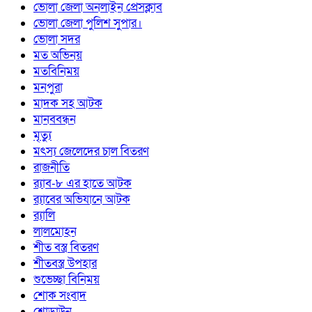
ভোলা জেলা অনলাইন প্রেসক্লাব
ভোলা জেলা পুলিশ সুপার।
ভোলা সদর
মত অভিনয়
মতবিনিময়
মনপুরা
মাদক সহ আটক
মানববন্ধন
মৃত্যু
মৎস্য জেলেদের চাল বিতরণ
রাজনীতি
র‍্যাব-৮ এর হাতে আটক
র‍্যাবের অভিযানে আটক
র‍্যালি
লালমোহন
শীত বস্ত্র বিতরণ
শীতবস্ত্র উপহার
শুভেচ্ছা বিনিময়
শোক সংবাদ
শোডাউন