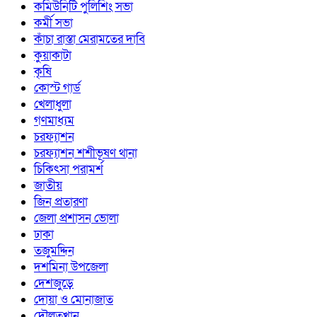
কমিউনিটি পুলিশিং সভা
কর্মী সভা
কাঁচা রাস্তা মেরামতের দাবি
কুয়াকাটা
কৃষি
কোস্ট গার্ড
খেলাধুলা
গণমাধ্যম
চরফ্যাশন
চরফ্যাশন শশীভূষণ থানা
চিকিৎসা পরামর্শ
জাতীয়
জিন প্রতারণা
জেলা প্রশাসন ভোলা
ঢাকা
তজুমদ্দিন
দশমিনা উপজেলা
দেশজুড়ে
দোয়া ও মোনাজাত
দৌলতখান