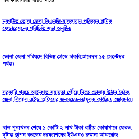
এই ক্যাটাগরির আরও নিউজ
নবগঠিত ভোলা জেলা সিএনজি-হালকাযান পরিবহন শ্রমিক
ফেডারেশনের পরিচিতি সভা অনুষ্ঠিত
ভোলা জেলা পরিষদে বিভিন্ন গ্রেডে চাকরি,আবেদন ১৫ সেপ্টেম্বর
পর্যন্ত।
সরকারি খরচে আইনগত সহায়তা পৌঁছে দিতে ভোলায় উঠান বৈঠক,
জেলা লিগ্যাল এইড অফিসের জনসচেতনতামূলক কার্যক্রম জোরদার।
খাল পুনঃখনন শেষে ১ কোটি ২ লাখ টাকা রাষ্ট্রীয় কোষাগারে ফেরত,
দৃষ্টান্ত স্থাপন করলেন চরফ্যাশনের ইউএনও রুমানা আফরোজ