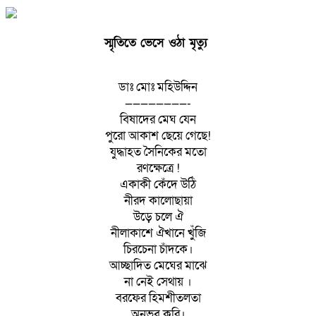
স্মৃতিতে ভেসে ওঠা মৃত্যু
ডাঃ মোঃ মহিউদ্দিন
————————-
বিষাদের মেঘ যেন
পুরো আকাশ ছেয়ে গেছে!
যুদ্ধাহত সৈনিকের মতো
রণক্ষেত্রে !
একাকী কেঁদে উঠি
নীরদ কালোছায়া
উড়ে চলে ঐ
নীলাকাশে ঐখানে খুঁজি
চিরচেনা চাঁদকে।
আচ্ছাদিত মেঘের মাঝে
না নেই সেথায় ।
বরফের হিমশীতলতা
অনুভব করি।