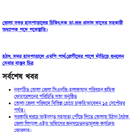
ভোলা সদর হাসপাতালের চিকিৎসক ডা.শুভ প্রসাদ দাসের সহকারী
অধ্যাপক পদে পদোন্নতি।
হঠাৎ সদর হাসপাতালে এমপি পার্থ,রোগীদের পাশে দাঁড়িয়ে শুনলেন
সেবার বাস্তব চিত্র
সর্বশেষ খবর
নবগঠিত ভোলা জেলা সিএনজি-হালকাযান পরিবহন শ্রমিক
ফেডারেশনের পরিচিতি সভা অনুষ্ঠিত
ভোলা জেলা পরিষদে বিভিন্ন গ্রেডে চাকরি,আবেদন ১৫ সেপ্টেম্বর
পর্যন্ত।
সরকারি খরচে আইনগত সহায়তা পৌঁছে দিতে ভোলায় উঠান বৈঠক,
জেলা লিগ্যাল এইড অফিসের জনসচেতনতামূলক কার্যক্রম
জোরদার।