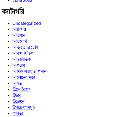
June 2022
ক্যাটাগরি
Uncategorized
অগ্নিকাণ্ড
অভিযান
অভিযোগ
আত্মহত্যার চেষ্টা
আনন্দ মিছিল
আন্তর্জাতিক
আপরাধ
আর্থিক সহায়তা প্রদান
আলোচনা সভা
আহত
উঠান বৈঠক
উদ্ধার
উদ্বোধন
উপজেলা সমূহ
কবিতা