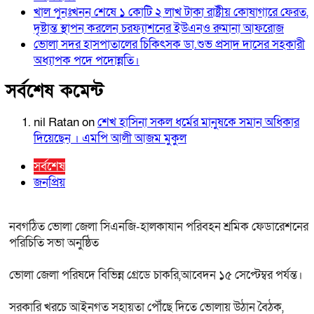
খাল পুনঃখনন শেষে ১ কোটি ২ লাখ টাকা রাষ্ট্রীয় কোষাগারে ফেরত,
দৃষ্টান্ত স্থাপন করলেন চরফ্যাশনের ইউএনও রুমানা আফরোজ
ভোলা সদর হাসপাতালের চিকিৎসক ডা.শুভ প্রসাদ দাসের সহকারী
অধ্যাপক পদে পদোন্নতি।
সর্বশেষ কমেন্ট
nil Ratan
on
শেখ হা‌সিনা সকল ধ‌র্মের মানু‌ষকে সমান অ‌ধিকার
দি‌য়ে‌ছেন । এম‌পি আলী আজম মুকুল
সর্বশেষ
জনপ্রিয়
নবগঠিত ভোলা জেলা সিএনজি-হালকাযান পরিবহন শ্রমিক ফেডারেশনের
পরিচিতি সভা অনুষ্ঠিত
ভোলা জেলা পরিষদে বিভিন্ন গ্রেডে চাকরি,আবেদন ১৫ সেপ্টেম্বর পর্যন্ত।
সরকারি খরচে আইনগত সহায়তা পৌঁছে দিতে ভোলায় উঠান বৈঠক,