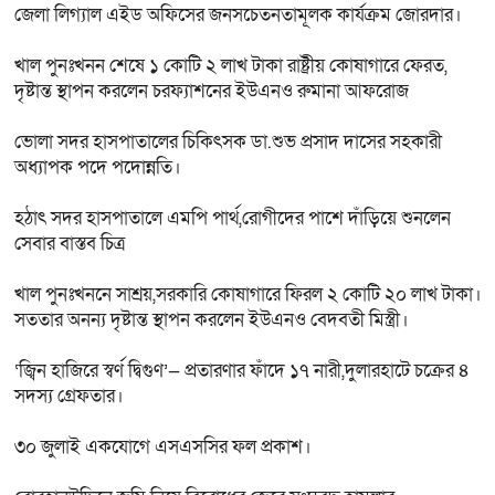
জেলা লিগ্যাল এইড অফিসের জনসচেতনতামূলক কার্যক্রম জোরদার।
খাল পুনঃখনন শেষে ১ কোটি ২ লাখ টাকা রাষ্ট্রীয় কোষাগারে ফেরত,
দৃষ্টান্ত স্থাপন করলেন চরফ্যাশনের ইউএনও রুমানা আফরোজ
ভোলা সদর হাসপাতালের চিকিৎসক ডা.শুভ প্রসাদ দাসের সহকারী
অধ্যাপক পদে পদোন্নতি।
হঠাৎ সদর হাসপাতালে এমপি পার্থ,রোগীদের পাশে দাঁড়িয়ে শুনলেন
সেবার বাস্তব চিত্র
খাল পুনঃখননে সাশ্রয়,সরকারি কোষাগারে ফিরল ২ কোটি ২০ লাখ টাকা।
সততার অনন্য দৃষ্টান্ত স্থাপন করলেন ইউএনও বেদবতী মিস্ত্রী।
‘জ্বিন হাজিরে স্বর্ণ দ্বিগুণ’— প্রতারণার ফাঁদে ১৭ নারী,দুলারহাটে চক্রের ৪
সদস্য গ্রেফতার।
৩০ জুলাই একযোগে এসএসসির ফল প্রকাশ।