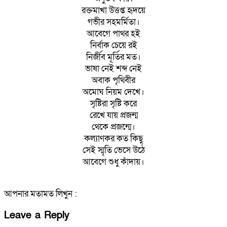
রক্তমাখা উত্তপ্ত হৃদয়ে
গভীর সহমর্মিতা।
আবেগে পাথর হই
নির্বাক চেয়ে রই
নির্জীব মূর্তির মত।
ভাষা নেই শব্দ নেই
অবাক পৃথিবীর
অমোঘ নিয়ম দেখে।
সৃষ্টিরা সৃষ্টি করে
রেখে যায় প্রজন্ম
থেকে প্রজন্মে।
কল্যাণকর কত কিছু
সেই স্মৃতি ভেসে উঠে
আবেগে শুধু কাঁদায়।
আপনার মতামত লিখুন :
Leave a Reply