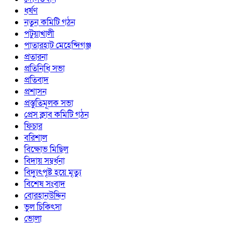
ধর্ষণ
নতুন কমিটি গঠন
পটুয়াখালী
পাতারহাট মেহেন্দিগঞ্জ
প্রতারনা
প্রতিনিধি সভা
প্রতিবাদ
প্রশাসন
প্রস্তুতিমূলক সভা
প্রেস ক্লাব কমিটি গঠন
ফিচার
বরিশাল
বিক্ষোভ মিছিল
বিদায় সম্বর্ধনা
বিদ্যুৎপৃষ্ট হয়ে মৃত্যু
বিশেষ সংবাদ
বোরহানউদ্দিন
ভুল চিকিৎসা
ভোলা