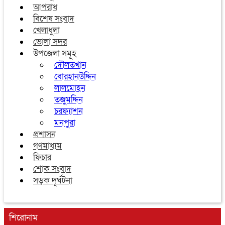
আপরাধ
বিশেষ সংবাদ
খেলাধুলা
ভোলা সদর
উপজেলা সমূহ
দৌলতখান
বোরহানউদ্দিন
লালমোহন
তজুমদ্দিন
চরফ্যাশন
মনপুরা
প্রশাসন
গণমাধ্যম
ফিচার
শোক সংবাদ
সড়ক দূর্ঘটনা
শিরোনাম