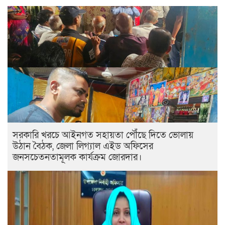
সরকারি খরচে আইনগত সহায়তা পৌঁছে দিতে ভোলায়
উঠান বৈঠক, জেলা লিগ্যাল এইড অফিসের
জনসচেতনতামূলক কার্যক্রম জোরদার।