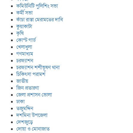
কমিউনিটি পুলিশিং সভা
কর্মী সভা
কাঁচা রাস্তা মেরামতের দাবি
কুয়াকাটা
কৃষি
কোস্ট গার্ড
খেলাধুলা
গণমাধ্যম
চরফ্যাশন
চরফ্যাশন শশীভূষণ থানা
চিকিৎসা পরামর্শ
জাতীয়
জিন প্রতারণা
জেলা প্রশাসন ভোলা
ঢাকা
তজুমদ্দিন
দশমিনা উপজেলা
দেশজুড়ে
দোয়া ও মোনাজাত