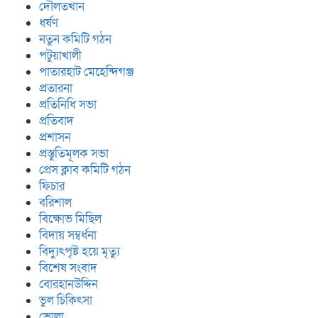
দৌলতখান
ধর্ষণ
নতুন কমিটি গঠন
পটুয়াখালী
পাতারহাট মেহেন্দিগঞ্জ
প্রতারনা
প্রতিনিধি সভা
প্রতিবাদ
প্রশাসন
প্রস্তুতিমূলক সভা
প্রেস ক্লাব কমিটি গঠন
ফিচার
বরিশাল
বিক্ষোভ মিছিল
বিদায় সম্বর্ধনা
বিদ্যুৎপৃষ্ট হয়ে মৃত্যু
বিশেষ সংবাদ
বোরহানউদ্দিন
ভুল চিকিৎসা
ভোলা