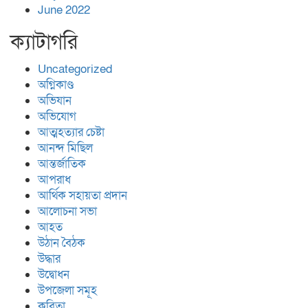
June 2022
ক্যাটাগরি
Uncategorized
অগ্নিকাণ্ড
অভিযান
অভিযোগ
আত্মহত্যার চেষ্টা
আনন্দ মিছিল
আন্তর্জাতিক
আপরাধ
আর্থিক সহায়তা প্রদান
আলোচনা সভা
আহত
উঠান বৈঠক
উদ্ধার
উদ্বোধন
উপজেলা সমূহ
কবিতা