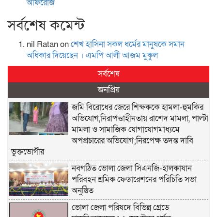
আফরোজ
সর্বশেষ কমেন্ট
nil Ratan
on
শেখ হা‌সিনা সকল ধ‌র্মের মানু‌ষকে সমান
অ‌ধিকার দি‌য়ে‌ছেন । এম‌পি আলী আজম মুকুল
সর্বশেষ
জনপ্রিয়
জমি বিরোধের জেরে শিক্ষককে হামলা-হুমকির
অভিযোগ,নিরাপত্তাহীনতায় রাশেদ মামলা, পাল্টা
মামলা ও সামাজিক যোগাযোগমাধ্যমে
অপপ্রচারের অভিযোগ;নিরপেক্ষ তদন্ত দাবি
ভুক্তভোগীর
নবগঠিত ভোলা জেলা সিএনজি-হালকাযান
পরিবহন শ্রমিক ফেডারেশনের পরিচিতি সভা
অনুষ্ঠিত
ভোলা জেলা পরিষদে বিভিন্ন গ্রেডে