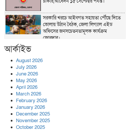
চাকরি,আবেদন ১৫ সেপ্টেম্বর পর্যন্ত।
সরকারি খরচে আইনগত সহায়তা পৌঁছে দিতে
ভোলায় উঠান বৈঠক, জেলা লিগ্যাল এইড
অফিসের জনসচেতনতামূলক কার্যক্রম
জোরদার।
আর্কাইভ
খাল পুনঃখনন শেষে ১ কোটি ২ লাখ টাকা রাষ্ট্রীয়
কোষাগারে ফেরত, দৃষ্টান্ত স্থাপন করলেন
August 2026
চরফ্যাশনের ইউএনও রুমানা আফরোজ
July 2026
ভোলা সদর হাসপাতালের চিকিৎসক ডা.শুভ
June 2026
প্রসাদ দাসের সহকারী অধ্যাপক পদে
May 2026
পদোন্নতি।
April 2026
March 2026
হঠাৎ সদর হাসপাতালে এমপি পার্থ,রোগীদের
February 2026
পাশে দাঁড়িয়ে শুনলেন সেবার বাস্তব চিত্র
January 2026
December 2025
খাল পুনঃখননে সাশ্রয়,সরকারি কোষাগারে ফিরল
November 2025
২ কোটি ২০ লাখ টাকা।সততার অনন্য দৃষ্টান্ত
October 2025