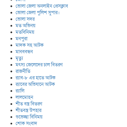
ভোলা জেলা অনলাইন প্রেসক্লাব
ভোলা জেলা পুলিশ সুপার।
ভোলা সদর
মত অভিনয়
মতবিনিময়
মনপুরা
মাদক সহ আটক
মানববন্ধন
মৃত্যু
মৎস্য জেলেদের চাল বিতরণ
রাজনীতি
র‍্যাব-৮ এর হাতে আটক
র‍্যাবের অভিযানে আটক
র‍্যালি
লালমোহন
শীত বস্ত্র বিতরণ
শীতবস্ত্র উপহার
শুভেচ্ছা বিনিময়
শোক সংবাদ