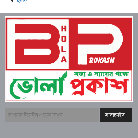
হুমকি