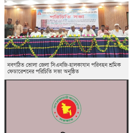
নবগঠিত ভোলা জেলা সিএনজি-হালকাযান পরিবহন শ্রমিক
ফেডারেশনের পরিচিতি সভা অনুষ্ঠিত