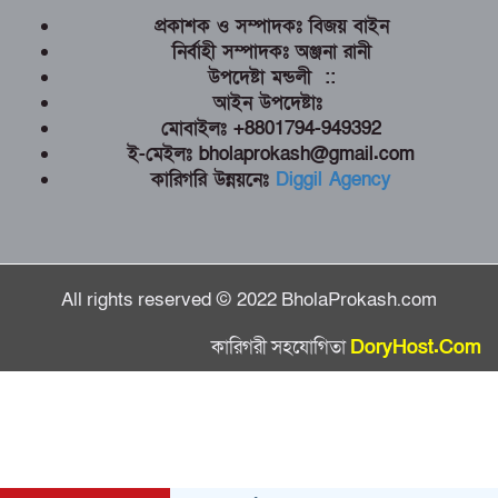
প্রকাশক ও সম্পাদকঃ বিজয় বাইন
নির্বাহী সম্পাদকঃ অঞ্জনা রানী
উপদেষ্টা মন্ডলী ::
আইন উপদেষ্টাঃ
মোবাইলঃ +8801794-949392
ই-মেইলঃ bholaprokash@gmail.com
কারিগরি উন্নয়নেঃ
Diggil Agency
All rights reserved © 2022 BholaProkash.com
কারিগরী সহযোগিতা
DoryHost.Com