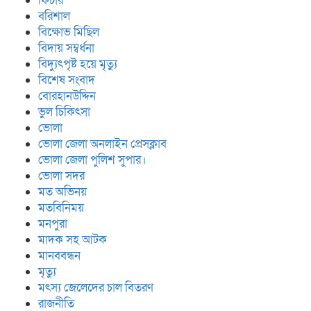
ফিচার
বরিশাল
বিক্ষোভ মিছিল
বিদায় সম্বর্ধনা
বিদ্যুৎপৃষ্ট হয়ে মৃত্যু
বিশেষ সংবাদ
বোরহানউদ্দিন
ভুল চিকিৎসা
ভোলা
ভোলা জেলা অনলাইন প্রেসক্লাব
ভোলা জেলা পুলিশ সুপার।
ভোলা সদর
মত অভিনয়
মতবিনিময়
মনপুরা
মাদক সহ আটক
মানববন্ধন
মৃত্যু
মৎস্য জেলেদের চাল বিতরণ
রাজনীতি