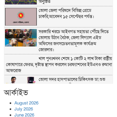
অনুষ্ঠিত
ভোলা জেলা পরিষদে বিভিন্ন গ্রেডে
চাকরি,আবেদন ১৫ সেপ্টেম্বর পর্যন্ত।
সরকারি খরচে আইনগত সহায়তা পৌঁছে দিতে
ভোলায় উঠান বৈঠক, জেলা লিগ্যাল এইড
অফিসের জনসচেতনতামূলক কার্যক্রম
জোরদার।
খাল পুনঃখনন শেষে ১ কোটি ২ লাখ টাকা রাষ্ট্রীয়
কোষাগারে ফেরত, দৃষ্টান্ত স্থাপন করলেন চরফ্যাশনের ইউএনও রুমানা
আফরোজ
ভোলা সদর হাসপাতালের চিকিৎসক ডা.শুভ
প্রসাদ দাসের সহকারী অধ্যাপক পদে
আর্কাইভ
পদোন্নতি।
হঠাৎ সদর হাসপাতালে এমপি পার্থ,রোগীদের
August 2026
পাশে দাঁড়িয়ে শুনলেন সেবার বাস্তব চিত্র
July 2026
June 2026