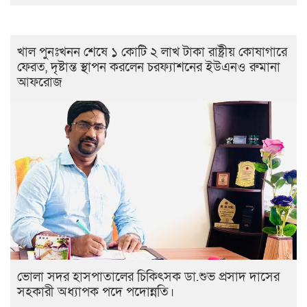
খাল পুনঃখনন শেষে ১ কোটি ২ লাখ টাকা রাষ্ট্রীয় কোষাগারে
ফেরত, দৃষ্টান্ত স্থাপন করলেন চরফ্যাশনের ইউএনও রুমানা
আফরোজ
ভোলা সদর হাসপাতালের চিকিৎসক ডা.শুভ প্রসাদ দাসের
সহকারী অধ্যাপক পদে পদোন্নতি।