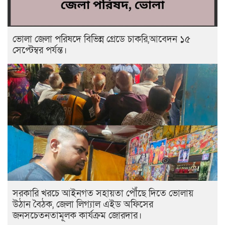
ভোলা জেলা পরিষদে বিভিন্ন গ্রেডে চাকরি,আবেদন ১৫
সেপ্টেম্বর পর্যন্ত।
সরকারি খরচে আইনগত সহায়তা পৌঁছে দিতে ভোলায়
উঠান বৈঠক, জেলা লিগ্যাল এইড অফিসের
জনসচেতনতামূলক কার্যক্রম জোরদার।