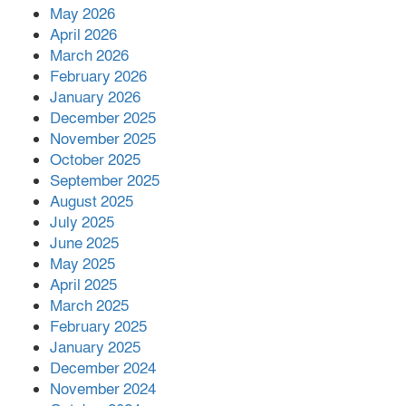
May 2026
খাল পুনঃখননে সাশ্রয়,সরকারি কোষাগারে ফিরল
April 2026
২ কোটি ২০ লাখ টাকা।সততার অনন্য দৃষ্টান্ত
March 2026
স্থাপন করলেন ইউএনও বেদবতী মিস্ত্রী।
February 2026
‘জ্বিন হাজিরে স্বর্ণ দ্বিগুণ’— প্রতারণার ফাঁদে ১৭
January 2026
নারী,দুলারহাটে চক্রের ৪ সদস্য গ্রেফতার।
December 2025
November 2025
October 2025
৩০ জুলাই একযোগে এসএসসির ফল প্রকাশ।
September 2025
August 2025
July 2025
বোরহানউদ্দিনে জমি নিয়ে বিরোধের জেরে
June 2025
সংঘবদ্ধ হামলার অভিযোগ,নারীসহ আ’হত ৫
May 2025
April 2025
March 2025
February 2025
January 2025
December 2024
November 2024