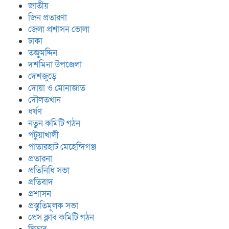
জাতীয়
জিন প্রতারণা
জেলা প্রশাসন ভোলা
ঢাকা
তজুমদ্দিন
দশমিনা উপজেলা
দেশজুড়ে
দোয়া ও মোনাজাত
দৌলতখান
ধর্ষণ
নতুন কমিটি গঠন
পটুয়াখালী
পাতারহাট মেহেন্দিগঞ্জ
প্রতারনা
প্রতিনিধি সভা
প্রতিবাদ
প্রশাসন
প্রস্তুতিমূলক সভা
প্রেস ক্লাব কমিটি গঠন