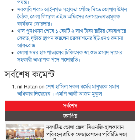
পর্যন্ত।
সরকারি খরচে আইনগত সহায়তা পৌঁছে দিতে ভোলায় উঠান
বৈঠক, জেলা লিগ্যাল এইড অফিসের জনসচেতনতামূলক
কার্যক্রম জোরদার।
খাল পুনঃখনন শেষে ১ কোটি ২ লাখ টাকা রাষ্ট্রীয় কোষাগারে
ফেরত, দৃষ্টান্ত স্থাপন করলেন চরফ্যাশনের ইউএনও রুমানা
আফরোজ
ভোলা সদর হাসপাতালের চিকিৎসক ডা.শুভ প্রসাদ দাসের
সহকারী অধ্যাপক পদে পদোন্নতি।
সর্বশেষ কমেন্ট
nil Ratan
on
শেখ হা‌সিনা সকল ধ‌র্মের মানু‌ষকে সমান
অ‌ধিকার দি‌য়ে‌ছেন । এম‌পি আলী আজম মুকুল
সর্বশেষ
জনপ্রিয়
নবগঠিত ভোলা জেলা সিএনজি-হালকাযান
পরিবহন শ্রমিক ফেডারেশনের পরিচিতি সভা