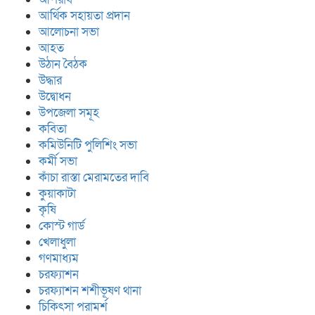
আর্থিক সহায়তা প্রদান
আলোচনা সভা
আহত
উঠান বৈঠক
উদ্ধার
উদ্বোধন
উপজেলা সমূহ
কবিতা
কমিউনিটি পুলিশিং সভা
কর্মী সভা
কাঁচা রাস্তা মেরামতের দাবি
কুয়াকাটা
কৃষি
কোস্ট গার্ড
খেলাধুলা
গণমাধ্যম
চরফ্যাশন
চরফ্যাশন শশীভূষণ থানা
চিকিৎসা পরামর্শ