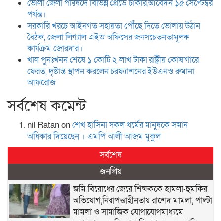
ভোলা জেলা পরিষদে বিভিন্ন গ্রেডে চাকরি,আবেদন ১৫ সেপ্টেম্বর
পর্যন্ত।
সরকারি খরচে আইনগত সহায়তা পৌঁছে দিতে ভোলায় উঠান
বৈঠক, জেলা লিগ্যাল এইড অফিসের জনসচেতনতামূলক
কার্যক্রম জোরদার।
খাল পুনঃখনন শেষে ১ কোটি ২ লাখ টাকা রাষ্ট্রীয় কোষাগারে
ফেরত, দৃষ্টান্ত স্থাপন করলেন চরফ্যাশনের ইউএনও রুমানা
আফরোজ
সর্বশেষ কমেন্ট
nil Ratan
on
শেখ হা‌সিনা সকল ধ‌র্মের মানু‌ষকে সমান
অ‌ধিকার দি‌য়ে‌ছেন । এম‌পি আলী আজম মুকুল
সর্বশেষ
জনপ্রিয়
জমি বিরোধের জেরে শিক্ষককে হামলা-হুমকির
অভিযোগ,নিরাপত্তাহীনতায় রাশেদ মামলা, পাল্টা
মামলা ও সামাজিক যোগাযোগমাধ্যমে