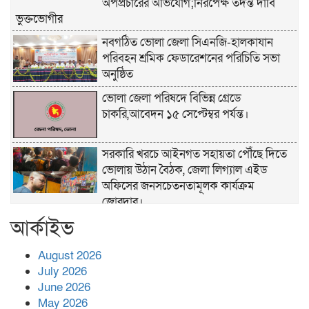
অপপ্রচারের অভিযোগ;নিরপেক্ষ তদন্ত দাবি
ভুক্তভোগীর
নবগঠিত ভোলা জেলা সিএনজি-হালকাযান
পরিবহন শ্রমিক ফেডারেশনের পরিচিতি সভা
অনুষ্ঠিত
ভোলা জেলা পরিষদে বিভিন্ন গ্রেডে
চাকরি,আবেদন ১৫ সেপ্টেম্বর পর্যন্ত।
সরকারি খরচে আইনগত সহায়তা পৌঁছে দিতে
ভোলায় উঠান বৈঠক, জেলা লিগ্যাল এইড
অফিসের জনসচেতনতামূলক কার্যক্রম
জোরদার।
আর্কাইভ
খাল পুনঃখনন শেষে ১ কোটি ২ লাখ টাকা রাষ্ট্রীয়
কোষাগারে ফেরত, দৃষ্টান্ত স্থাপন করলেন
August 2026
চরফ্যাশনের ইউএনও রুমানা আফরোজ
July 2026
ভোলা সদর হাসপাতালের চিকিৎসক ডা.শুভ
June 2026
প্রসাদ দাসের সহকারী অধ্যাপক পদে
May 2026