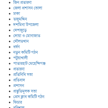
জিন প্রতারণা
জেলা প্রশাসন ভোলা
ঢাকা
তজুমদ্দিন
দশমিনা উপজেলা
দেশজুড়ে
দোয়া ও মোনাজাত
দৌলতখান
ধর্ষণ
নতুন কমিটি গঠন
পটুয়াখালী
পাতারহাট মেহেন্দিগঞ্জ
প্রতারনা
প্রতিনিধি সভা
প্রতিবাদ
প্রশাসন
প্রস্তুতিমূলক সভা
প্রেস ক্লাব কমিটি গঠন
ফিচার
বরিশাল