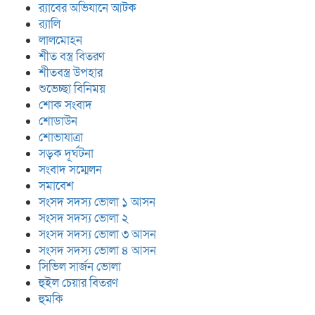
র‍্যাবের অভিযানে আটক
র‍্যালি
লালমোহন
শীত বস্ত্র বিতরণ
শীতবস্ত্র উপহার
শুভেচ্ছা বিনিময়
শোক সংবাদ
শোডাউন
শোভাযাত্রা
সড়ক দূর্ঘটনা
সংবাদ সম্মেলন
সমাবেশ
সংসদ সদস্য ভোলা ১ আসন
সংসদ সদস্য ভোলা ২
সংসদ সদস্য ভোলা ৩ আসন
সংসদ সদস্য ভোলা ৪ আসন
সিভিল সার্জন ভোলা
হুইল চেয়ার বিতরণ
হুমকি