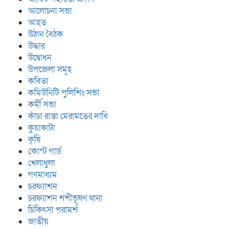
আলোচনা সভা
আহত
উঠান বৈঠক
উদ্ধার
উদ্বোধন
উপজেলা সমূহ
কবিতা
কমিউনিটি পুলিশিং সভা
কর্মী সভা
কাঁচা রাস্তা মেরামতের দাবি
কুয়াকাটা
কৃষি
কোস্ট গার্ড
খেলাধুলা
গণমাধ্যম
চরফ্যাশন
চরফ্যাশন শশীভূষণ থানা
চিকিৎসা পরামর্শ
জাতীয়