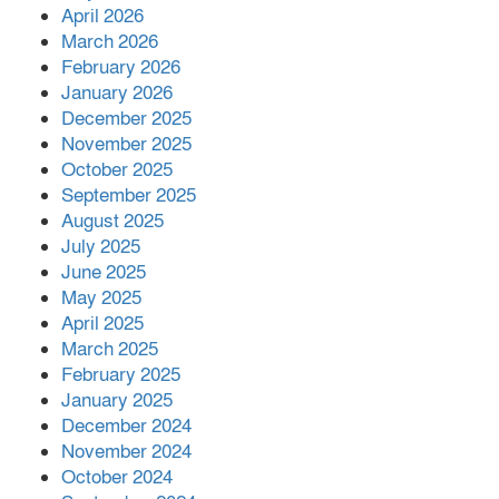
পদোন্নতি।
April 2026
March 2026
হঠাৎ সদর হাসপাতালে এমপি পার্থ,রোগীদের
February 2026
পাশে দাঁড়িয়ে শুনলেন সেবার বাস্তব চিত্র
January 2026
December 2025
খাল পুনঃখননে সাশ্রয়,সরকারি কোষাগারে ফিরল
November 2025
২ কোটি ২০ লাখ টাকা।সততার অনন্য দৃষ্টান্ত
October 2025
স্থাপন করলেন ইউএনও বেদবতী মিস্ত্রী।
September 2025
August 2025
‘জ্বিন হাজিরে স্বর্ণ দ্বিগুণ’— প্রতারণার ফাঁদে ১৭
July 2025
নারী,দুলারহাটে চক্রের ৪ সদস্য গ্রেফতার।
June 2025
May 2025
৩০ জুলাই একযোগে এসএসসির ফল প্রকাশ।
April 2025
March 2025
February 2025
January 2025
December 2024
November 2024
October 2024