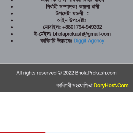
নির্বাহী সম্পাদকঃ অঞ্জনা রানী
উপদেষ্টা মন্ডলী ::
আইন উপদেষ্টাঃ
মোবাইলঃ +8801794-949392
ই-মেইলঃ bholaprokash@gmail.com
কারিগরি উন্নয়নেঃ
Diggil Agency
All rights reserved © 2022 BholaProkash.com
কারিগরী সহযোগিতা
DoryHost.Com