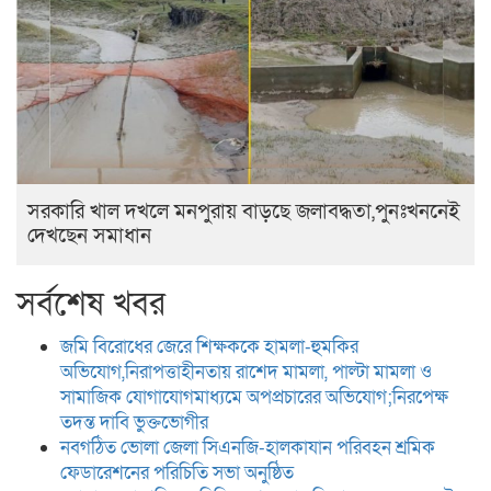
সরকারি খাল দখলে মনপুরায় বাড়ছে জলাবদ্ধতা,পুনঃখননেই
দেখছেন সমাধান
সর্বশেষ খবর
জমি বিরোধের জেরে শিক্ষককে হামলা-হুমকির
অভিযোগ,নিরাপত্তাহীনতায় রাশেদ মামলা, পাল্টা মামলা ও
সামাজিক যোগাযোগমাধ্যমে অপপ্রচারের অভিযোগ;নিরপেক্ষ
তদন্ত দাবি ভুক্তভোগীর
নবগঠিত ভোলা জেলা সিএনজি-হালকাযান পরিবহন শ্রমিক
ফেডারেশনের পরিচিতি সভা অনুষ্ঠিত