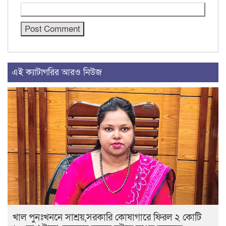
এই ক্যাটাগরির আরও নিউজ
খাল পুনঃখননে সাশ্রয়,সরকারি কোষাগারে ফিরল ২ কোটি