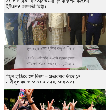
২০ লাখ টাকা।সততার অনন্য দৃষ্টান্ত স্থাপন করলেন
ইউএনও বেদবতী মিস্ত্রী।
‘জ্বিন হাজিরে স্বর্ণ দ্বিগুণ’— প্রতারণার ফাঁদে ১৭
নারী,দুলারহাটে চক্রের ৪ সদস্য গ্রেফতার।