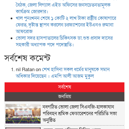
বৈঠক, জেলা লিগ্যাল এইড অফিসের জনসচেতনতামূলক
কার্যক্রম জোরদার।
খাল পুনঃখনন শেষে ১ কোটি ২ লাখ টাকা রাষ্ট্রীয় কোষাগারে
ফেরত, দৃষ্টান্ত স্থাপন করলেন চরফ্যাশনের ইউএনও রুমানা
আফরোজ
ভোলা সদর হাসপাতালের চিকিৎসক ডা.শুভ প্রসাদ দাসের
সহকারী অধ্যাপক পদে পদোন্নতি।
সর্বশেষ কমেন্ট
nil Ratan
on
শেখ হা‌সিনা সকল ধ‌র্মের মানু‌ষকে সমান
অ‌ধিকার দি‌য়ে‌ছেন । এম‌পি আলী আজম মুকুল
সর্বশেষ
জনপ্রিয়
নবগঠিত ভোলা জেলা সিএনজি-হালকাযান
পরিবহন শ্রমিক ফেডারেশনের পরিচিতি সভা
অনুষ্ঠিত