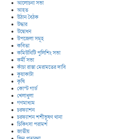
আলোচনা সভা
আহত
উঠান বৈঠক
উদ্ধার
উদ্বোধন
উপজেলা সমূহ
কবিতা
কমিউনিটি পুলিশিং সভা
কর্মী সভা
কাঁচা রাস্তা মেরামতের দাবি
কুয়াকাটা
কৃষি
কোস্ট গার্ড
খেলাধুলা
গণমাধ্যম
চরফ্যাশন
চরফ্যাশন শশীভূষণ থানা
চিকিৎসা পরামর্শ
জাতীয়
জিন প্রতারণা