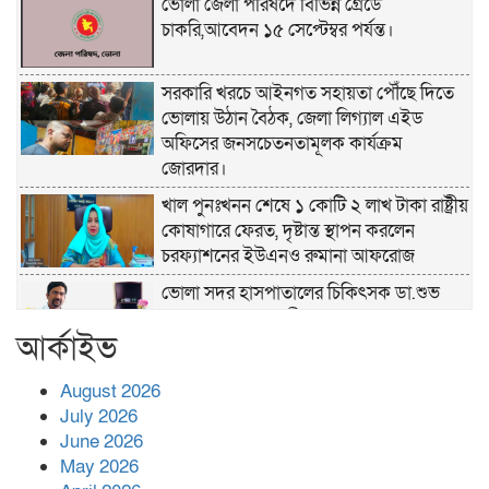
ভোলা জেলা পরিষদে বিভিন্ন গ্রেডে
চাকরি,আবেদন ১৫ সেপ্টেম্বর পর্যন্ত।
সরকারি খরচে আইনগত সহায়তা পৌঁছে দিতে
ভোলায় উঠান বৈঠক, জেলা লিগ্যাল এইড
অফিসের জনসচেতনতামূলক কার্যক্রম
জোরদার।
খাল পুনঃখনন শেষে ১ কোটি ২ লাখ টাকা রাষ্ট্রীয়
কোষাগারে ফেরত, দৃষ্টান্ত স্থাপন করলেন
চরফ্যাশনের ইউএনও রুমানা আফরোজ
ভোলা সদর হাসপাতালের চিকিৎসক ডা.শুভ
প্রসাদ দাসের সহকারী অধ্যাপক পদে
আর্কাইভ
পদোন্নতি।
হঠাৎ সদর হাসপাতালে এমপি পার্থ,রোগীদের
August 2026
পাশে দাঁড়িয়ে শুনলেন সেবার বাস্তব চিত্র
July 2026
June 2026
May 2026
খাল পুনঃখননে সাশ্রয়,সরকারি কোষাগারে ফিরল