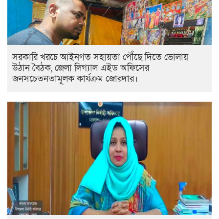
সরকারি খরচে আইনগত সহায়তা পৌঁছে দিতে ভোলায়
উঠান বৈঠক, জেলা লিগ্যাল এইড অফিসের
জনসচেতনতামূলক কার্যক্রম জোরদার।