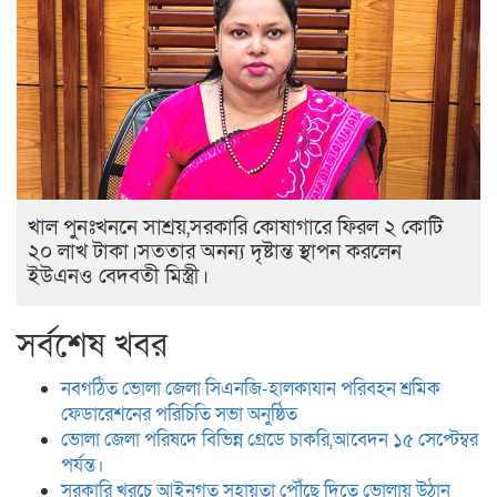
খাল পুনঃখননে সাশ্রয়,সরকারি কোষাগারে ফিরল ২ কোটি
২০ লাখ টাকা।সততার অনন্য দৃষ্টান্ত স্থাপন করলেন
ইউএনও বেদবতী মিস্ত্রী।
সর্বশেষ খবর
নবগঠিত ভোলা জেলা সিএনজি-হালকাযান পরিবহন শ্রমিক
ফেডারেশনের পরিচিতি সভা অনুষ্ঠিত
ভোলা জেলা পরিষদে বিভিন্ন গ্রেডে চাকরি,আবেদন ১৫ সেপ্টেম্বর
পর্যন্ত।
সরকারি খরচে আইনগত সহায়তা পৌঁছে দিতে ভোলায় উঠান