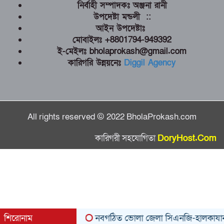
নির্বাহী সম্পাদকঃ অঞ্জনা রানী
উপদেষ্টা মন্ডলী ::
আইন উপদেষ্টাঃ
মোবাইলঃ +8801794-949392
ই-মেইলঃ bholaprokash@gmail.com
কারিগরি উন্নয়নেঃ
Diggil Agency
All rights reserved © 2022 BholaProkash.com
কারিগরী সহযোগিতা
DoryHost.Com
শিরোনাম
নবগঠিত ভোলা জেলা সিএনজি-হালকাযান পরিবহন 