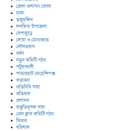
জেলা প্রশাসন ভোলা
ঢাকা
তজুমদ্দিন
দশমিনা উপজেলা
দেশজুড়ে
দোয়া ও মোনাজাত
দৌলতখান
ধর্ষণ
নতুন কমিটি গঠন
পটুয়াখালী
পাতারহাট মেহেন্দিগঞ্জ
প্রতারনা
প্রতিনিধি সভা
প্রতিবাদ
প্রশাসন
প্রস্তুতিমূলক সভা
প্রেস ক্লাব কমিটি গঠন
ফিচার
বরিশাল