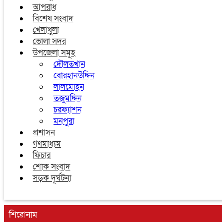
আপরাধ
বিশেষ সংবাদ
খেলাধুলা
ভোলা সদর
উপজেলা সমূহ
দৌলতখান
বোরহানউদ্দিন
লালমোহন
তজুমদ্দিন
চরফ্যাশন
মনপুরা
প্রশাসন
গণমাধ্যম
ফিচার
শোক সংবাদ
সড়ক দূর্ঘটনা
শিরোনাম