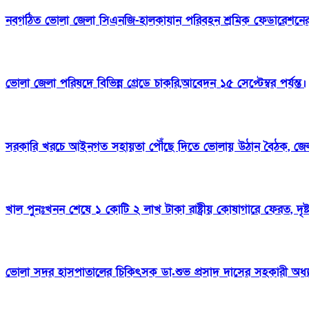
নবগঠিত ভোলা জেলা সিএনজি-হালকাযান পরিবহন শ্রমিক ফেডারেশনের প
ভোলা জেলা পরিষদে বিভিন্ন গ্রেডে চাকরি,আবেদন ১৫ সেপ্টেম্বর পর্যন্ত।
সরকারি খরচে আইনগত সহায়তা পৌঁছে দিতে ভোলায় উঠান বৈঠক, জেল
খাল পুনঃখনন শেষে ১ কোটি ২ লাখ টাকা রাষ্ট্রীয় কোষাগারে ফেরত, দৃ
ভোলা সদর হাসপাতালের চিকিৎসক ডা.শুভ প্রসাদ দাসের সহকারী অধ্