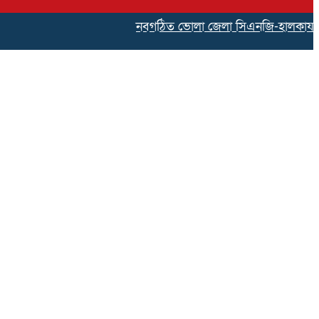
নবগঠিত ভোলা জেলা সিএনজি-হালকাযান পরিবহ