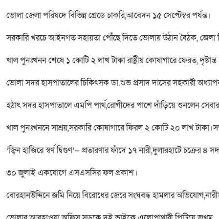
ভোলা জেলা পরিষদে বিভিন্ন গ্রেডে চাকরি,আবেদন ১৫ সেপ্টেম্বর পর্যন্ত।
সরকারি খরচে আইনগত সহায়তা পৌঁছে দিতে ভোলায় উঠান বৈঠক, জেলা 
খাল পুনঃখনন শেষে ১ কোটি ২ লাখ টাকা রাষ্ট্রীয় কোষাগারে ফেরত, দৃষ্
ভোলা সদর হাসপাতালের চিকিৎসক ডা.শুভ প্রসাদ দাসের সহকারী অধ্যা
হঠাৎ সদর হাসপাতালে এমপি পার্থ,রোগীদের পাশে দাঁড়িয়ে শুনলেন সেবার বা
খাল পুনঃখননে সাশ্রয়,সরকারি কোষাগারে ফিরল ২ কোটি ২০ লাখ টাকা।সততা
‘জ্বিন হাজিরে স্বর্ণ দ্বিগুণ’— প্রতারণার ফাঁদে ১৭ নারী,দুলারহাটে চক্রের ৪ স
৩০ জুলাই একযোগে এসএসসির ফল প্রকাশ।
বোরহানউদ্দিনে জমি নিয়ে বিরোধের জেরে সংঘবদ্ধ হামলার অভিযোগ,না
ভোলার আবহাওয়া অফিস সড়কে দুই ভাইকে এলোপাথারী পিটিয়ে জখম