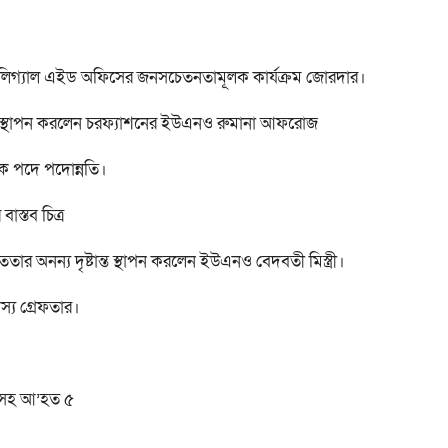
লিগ্যাল এইড অফিসের জনসচেতনতামূলক কার্যক্রম জোরদার।
টান্ত স্থাপন করলেন চরফ্যাশনের ইউএনও রুমানা আফরোজ
পক পদে পদোন্নতি।
স্তব চিত্র
র অনন্য দৃষ্টান্ত স্থাপন করলেন ইউএনও বেদবতী মিস্ত্রী।
দস্য গ্রেফতার।
রীসহ আ’হত ৫