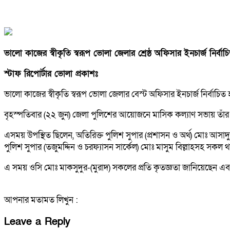
ভালো কাজের স্বীকৃতি স্বরূপ ভোলা জেলার শ্রেষ্ঠ অফিসার ইনচার্জ নির্ব
স্টাফ রিপোর্টার ভোলা প্রকাশঃ
ভালো কাজের স্বীকৃতি স্বরূপ ভোলা জেলার বেস্ট অফিসার ইনচার্জ নির্বাচিত
বৃহস্পতিবার (২২ জুন) জেলা পুলিশের আয়োজনে মাসিক কল্যাণ সভায় তাঁর হাত
এসময় উপস্থিত ছিলেন, অতিরিক্ত পুলিশ সুপার (প্রশাসন ও অর্থ) মোঃ আসাদু
পুলিশ সুপার (তজুমদ্দিন ও চরফ্যাসন সার্কেল) মোঃ মাসুম বিল্লাহসহ সক
এ সময় ওসি মোঃ মাকসুদুর-(মুরাদ) সকলের প্রতি কৃতজ্ঞতা জানিয়েছেন 
আপনার মতামত লিখুন :
Leave a Reply