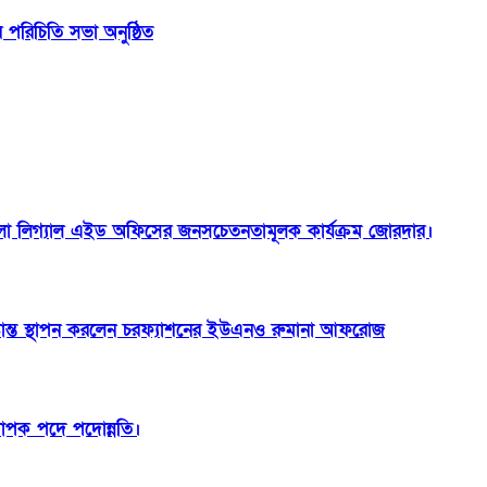
রিচিতি সভা অনুষ্ঠিত
া লিগ্যাল এইড অফিসের জনসচেতনতামূলক কার্যক্রম জোরদার।
ষ্টান্ত স্থাপন করলেন চরফ্যাশনের ইউএনও রুমানা আফরোজ
যাপক পদে পদোন্নতি।