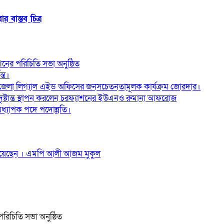
 বাস্তব চিত্র
ের পরিচিতি সভা অনুষ্ঠিত
্ত।
জেলা লিগ্যাল এইড অফিসের জনসচেতনতামূলক কার্যক্রম জোরদার।
 দৃষ্টান্ত স্থাপন করলেন চরফ্যাশনের ইউএনও রুমানা আফরোজ
ধ্যাপক পদে পদোন্নতি।
দি‌য়ে‌ছেন । এম‌পি আলী আজম মুকুল
িচিতি সভা অনুষ্ঠিত