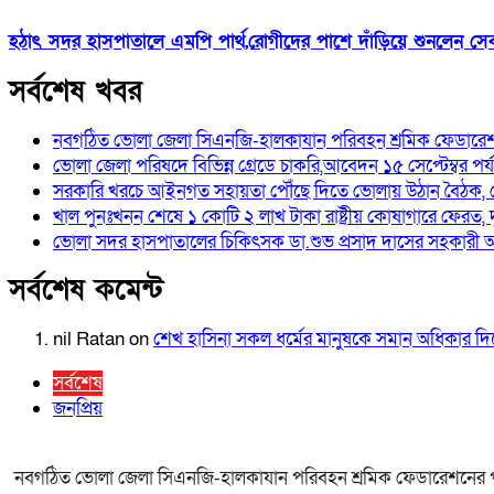
হঠাৎ সদর হাসপাতালে এমপি পার্থ,রোগীদের পাশে দাঁড়িয়ে শুনলেন সেবার
সর্বশেষ খবর
নবগঠিত ভোলা জেলা সিএনজি-হালকাযান পরিবহন শ্রমিক ফেডারেশন
ভোলা জেলা পরিষদে বিভিন্ন গ্রেডে চাকরি,আবেদন ১৫ সেপ্টেম্বর পর্যন
সরকারি খরচে আইনগত সহায়তা পৌঁছে দিতে ভোলায় উঠান বৈঠক, 
খাল পুনঃখনন শেষে ১ কোটি ২ লাখ টাকা রাষ্ট্রীয় কোষাগারে ফেরত,
ভোলা সদর হাসপাতালের চিকিৎসক ডা.শুভ প্রসাদ দাসের সহকারী অ
সর্বশেষ কমেন্ট
nil Ratan
on
শেখ হা‌সিনা সকল ধ‌র্মের মানু‌ষকে সমান অ‌ধিকার 
সর্বশেষ
জনপ্রিয়
নবগঠিত ভোলা জেলা সিএনজি-হালকাযান পরিবহন শ্রমিক ফেডারেশনের পর