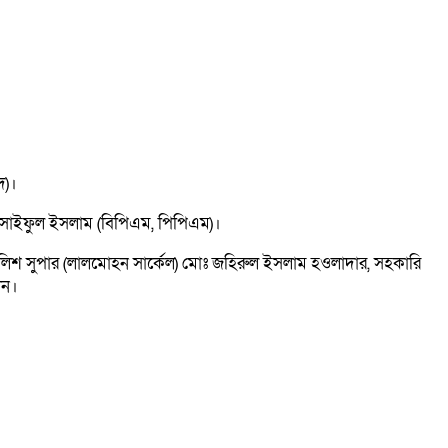
দ)।
ম্মদ সাইফুল ইসলাম (বিপিএম, পিপিএম)।
্ত পুলিশ সুপার (লালমোহন সার্কেল) মোঃ জহিরুল ইসলাম হওলাদার, সহকারি
েন।