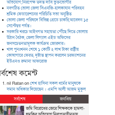
অভিযোগ;নিরপেক্ষ তদন্ত দাবি ভুক্তভোগীর
নবগঠিত ভোলা জেলা সিএনজি-হালকাযান পরিবহন
শ্রমিক ফেডারেশনের পরিচিতি সভা অনুষ্ঠিত
ভোলা জেলা পরিষদে বিভিন্ন গ্রেডে চাকরি,আবেদন ১৫
সেপ্টেম্বর পর্যন্ত।
সরকারি খরচে আইনগত সহায়তা পৌঁছে দিতে ভোলায়
উঠান বৈঠক, জেলা লিগ্যাল এইড অফিসের
জনসচেতনতামূলক কার্যক্রম জোরদার।
খাল পুনঃখনন শেষে ১ কোটি ২ লাখ টাকা রাষ্ট্রীয়
কোষাগারে ফেরত, দৃষ্টান্ত স্থাপন করলেন চরফ্যাশনের
ইউএনও রুমানা আফরোজ
র্বশেষ কমেন্ট
nil Ratan
on
শেখ হা‌সিনা সকল ধ‌র্মের মানু‌ষকে
সমান অ‌ধিকার দি‌য়ে‌ছেন । এম‌পি আলী আজম মুকুল
সর্বশেষ
জনপ্রিয়
জমি বিরোধের জেরে শিক্ষককে হামলা-
হুমকির অভিযোগ,নিরাপত্তাহীনতায়