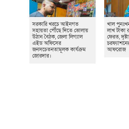
সরকারি খরচে আইনগত
খাল পুনঃখ
সহায়তা পৌঁছে দিতে ভোলায়
লাখ টাকা রা
উঠান বৈঠক, জেলা লিগ্যাল
ফেরত, দৃষ্ট
এইড অফিসের
চরফ্যাশনে
জনসচেতনতামূলক কার্যক্রম
আফরোজ
জোরদার।