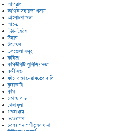
আপরাধ
আর্থিক সহায়তা প্রদান
আলোচনা সভা
আহত
উঠান বৈঠক
উদ্ধার
উদ্বোধন
উপজেলা সমূহ
কবিতা
কমিউনিটি পুলিশিং সভা
কর্মী সভা
কাঁচা রাস্তা মেরামতের দাবি
কুয়াকাটা
কৃষি
কোস্ট গার্ড
খেলাধুলা
গণমাধ্যম
চরফ্যাশন
চরফ্যাশন শশীভূষণ থানা