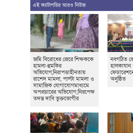
এই ক্যাটাগরির আরও নিউজ
জমি বিরোধের জেরে শিক্ষককে
নবগঠিত ভ
হামলা-হুমকির
হালকাযান 
অভিযোগ,নিরাপত্তাহীনতায়
ফেডারেশনে
রাশেদ মামলা, পাল্টা মামলা ও
অনুষ্ঠিত
সামাজিক যোগাযোগমাধ্যমে
অপপ্রচারের অভিযোগ;নিরপেক্ষ
তদন্ত দাবি ভুক্তভোগীর