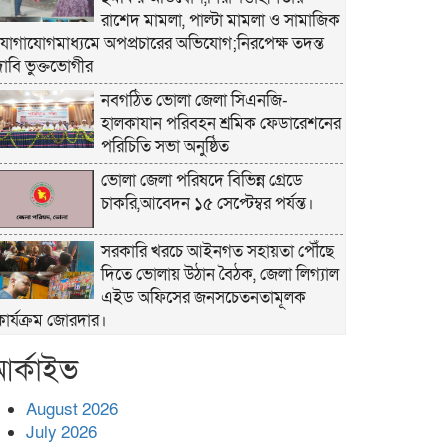
রাশেদ মামলা, পাল্টা মামলা ও সামাজিক
যোগাযোগমাধ্যমে অপপ্রচারের অভিযোগ;নিরপেক্ষ তদন্ত
দাবি ভুক্তভোগীর
নবগঠিত ভোলা জেলা সিএনজি-
হালকাযান পরিবহন শ্রমিক ফেডারেশনের
পরিচিতি সভা অনুষ্ঠিত
ভোলা জেলা পরিষদে বিভিন্ন গ্রেডে
চাকরি,আবেদন ১৫ সেপ্টেম্বর পর্যন্ত।
সরকারি খরচে আইনগত সহায়তা পৌঁছে
দিতে ভোলায় উঠান বৈঠক, জেলা লিগ্যাল
এইড অফিসের জনসচেতনতামূলক
কার্যক্রম জোরদার।
খাল পুনঃখনন শেষে ১ কোটি ২ লাখ
র্কাইভ
টাকা রাষ্ট্রীয় কোষাগারে ফেরত, দৃষ্টান্ত
স্থাপন করলেন চরফ্যাশনের ইউএনও
August 2026
রুমানা আফরোজ
July 2026