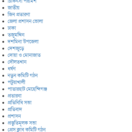
চিকিৎসা পরামর্শ
জাতীয়
জিন প্রতারণা
জেলা প্রশাসন ভোলা
ঢাকা
তজুমদ্দিন
দশমিনা উপজেলা
দেশজুড়ে
দোয়া ও মোনাজাত
দৌলতখান
ধর্ষণ
নতুন কমিটি গঠন
পটুয়াখালী
পাতারহাট মেহেন্দিগঞ্জ
প্রতারনা
প্রতিনিধি সভা
প্রতিবাদ
প্রশাসন
প্রস্তুতিমূলক সভা
প্রেস ক্লাব কমিটি গঠন