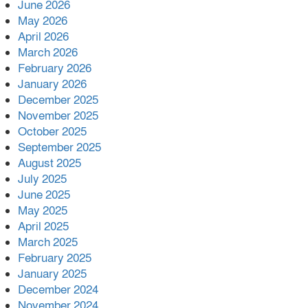
June 2026
ভোলা সদর হাসপাতালের চিকিৎসক
May 2026
ডা.শুভ প্রসাদ দাসের সহকারী অধ্যাপক
April 2026
পদে পদোন্নতি।
March 2026
হঠাৎ সদর হাসপাতালে এমপি
February 2026
পার্থ,রোগীদের পাশে দাঁড়িয়ে শুনলেন
January 2026
সেবার বাস্তব চিত্র
December 2025
November 2025
খাল পুনঃখননে সাশ্রয়,সরকারি কোষাগারে
October 2025
ফিরল ২ কোটি ২০ লাখ টাকা।সততার
September 2025
অনন্য দৃষ্টান্ত স্থাপন করলেন ইউএনও
August 2025
েদবতী মিস্ত্রী।
July 2025
‘জ্বিন হাজিরে স্বর্ণ দ্বিগুণ’— প্রতারণার
June 2025
ফাঁদে ১৭ নারী,দুলারহাটে চক্রের ৪ সদস্য
May 2025
গ্রেফতার।
April 2025
March 2025
৩০ জুলাই একযোগে এসএসসির ফল
February 2025
প্রকাশ।
January 2025
December 2024
November 2024