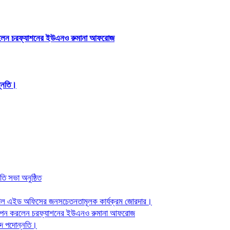
পন করলেন চরফ্যাশনের ইউএনও রুমানা আফরোজ
ন্নতি।
ি সভা অনুষ্ঠিত
যাল এইড অফিসের জনসচেতনতামূলক কার্যক্রম জোরদার।
্ত স্থাপন করলেন চরফ্যাশনের ইউএনও রুমানা আফরোজ
দে পদোন্নতি।