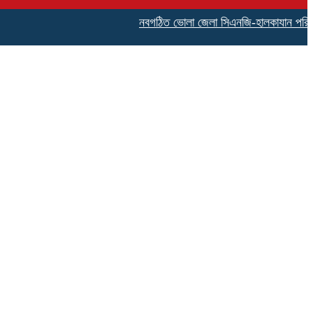
নবগঠিত ভোলা জেলা সিএনজি-হালকাযান পরিবহন শ্রম