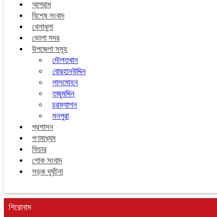
আপরাধ
বিশেষ সংবাদ
খেলাধুলা
ভোলা সদর
উপজেলা সমূহ
দৌলতখান
বোরহানউদ্দিন
লালমোহন
তজুমদ্দিন
চরফ্যাশন
মনপুরা
প্রশাসন
গণমাধ্যম
ফিচার
শোক সংবাদ
সড়ক দূর্ঘটনা
শিরোনাম