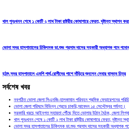
খাল পুনঃখনন শেষে ১ কোটি ২ লাখ টাকা রাষ্ট্রীয় কোষাগারে ফেরত, দৃষ্টান্ত স্থা
ভোলা সদর হাসপাতালের চিকিৎসক ডা.শুভ প্রসাদ দাসের সহকারী অধ্যাপক পদে পদো
হঠাৎ সদর হাসপাতালে এমপি পার্থ,রোগীদের পাশে দাঁড়িয়ে শুনলেন সেবার বাস্তব চিত্র
সর্বশেষ খবর
নবগঠিত ভোলা জেলা সিএনজি-হালকাযান পরিবহন শ্রমিক ফেডারেশনের পরিচিত
ভোলা জেলা পরিষদে বিভিন্ন গ্রেডে চাকরি,আবেদন ১৫ সেপ্টেম্বর পর্যন্ত।
সরকারি খরচে আইনগত সহায়তা পৌঁছে দিতে ভোলায় উঠান বৈঠক, জেলা লিগ্
খাল পুনঃখনন শেষে ১ কোটি ২ লাখ টাকা রাষ্ট্রীয় কোষাগারে ফেরত, দৃষ্টান
ভোলা সদর হাসপাতালের চিকিৎসক ডা.শুভ প্রসাদ দাসের সহকারী অধ্যাপক প