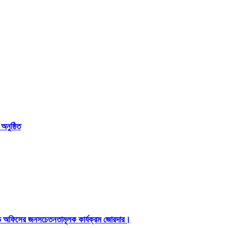
নুষ্ঠিত
ড অফিসের জনসচেতনতামূলক কার্যক্রম জোরদার।