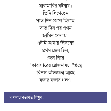
মারামারির ঘটনায়।
তিনি লিখেছেন
সাত দিন জেলে ছিলাম,
সাত দিন পর প্রথম
জামিন পেলাম।
এটাই আমার জীবনের
প্রথম জেল ছিল,
জেল নিয়ে
“কারাগারের রোজনামচা “গ্রন্থে
বিশদ অভিজ্ঞতা আছে
মজার মজার গল্প।
আপনার মতামত লিখুন :