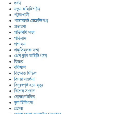
ধর্ষণ
নতুন কমিটি গঠন
পটুয়াখালী
পাতারহাট মেহেন্দিগঞ্জ
প্রতারনা
প্রতিনিধি সভা
প্রতিবাদ
প্রশাসন
প্রস্তুতিমূলক সভা
প্রেস ক্লাব কমিটি গঠন
ফিচার
বরিশাল
বিক্ষোভ মিছিল
বিদায় সম্বর্ধনা
বিদ্যুৎপৃষ্ট হয়ে মৃত্যু
বিশেষ সংবাদ
বোরহানউদ্দিন
ভুল চিকিৎসা
ভোলা