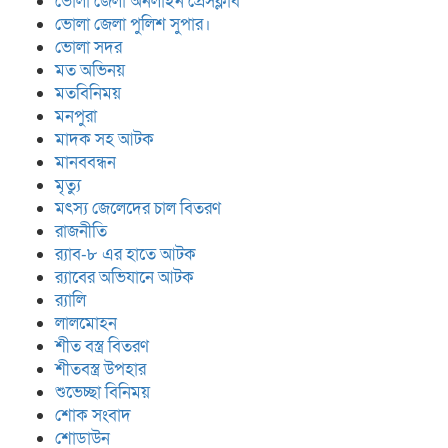
ভোলা জেলা অনলাইন প্রেসক্লাব
ভোলা জেলা পুলিশ সুপার।
ভোলা সদর
মত অভিনয়
মতবিনিময়
মনপুরা
মাদক সহ আটক
মানববন্ধন
মৃত্যু
মৎস্য জেলেদের চাল বিতরণ
রাজনীতি
র‍্যাব-৮ এর হাতে আটক
র‍্যাবের অভিযানে আটক
র‍্যালি
লালমোহন
শীত বস্ত্র বিতরণ
শীতবস্ত্র উপহার
শুভেচ্ছা বিনিময়
শোক সংবাদ
শোডাউন