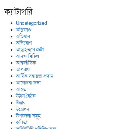
ক্যাটাগরি
Uncategorized
অগ্নিকাণ্ড
অভিযান
অভিযোগ
আত্মহত্যার চেষ্টা
আনন্দ মিছিল
আন্তর্জাতিক
আপরাধ
আর্থিক সহায়তা প্রদান
আলোচনা সভা
আহত
উঠান বৈঠক
উদ্ধার
উদ্বোধন
উপজেলা সমূহ
কবিতা