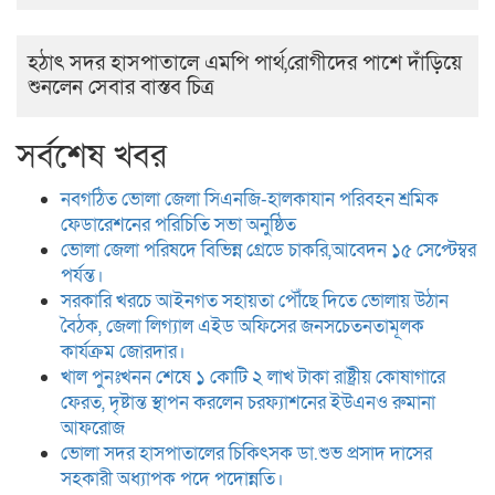
হঠাৎ সদর হাসপাতালে এমপি পার্থ,রোগীদের পাশে দাঁড়িয়ে
শুনলেন সেবার বাস্তব চিত্র
সর্বশেষ খবর
নবগঠিত ভোলা জেলা সিএনজি-হালকাযান পরিবহন শ্রমিক
ফেডারেশনের পরিচিতি সভা অনুষ্ঠিত
ভোলা জেলা পরিষদে বিভিন্ন গ্রেডে চাকরি,আবেদন ১৫ সেপ্টেম্বর
পর্যন্ত।
সরকারি খরচে আইনগত সহায়তা পৌঁছে দিতে ভোলায় উঠান
বৈঠক, জেলা লিগ্যাল এইড অফিসের জনসচেতনতামূলক
কার্যক্রম জোরদার।
খাল পুনঃখনন শেষে ১ কোটি ২ লাখ টাকা রাষ্ট্রীয় কোষাগারে
ফেরত, দৃষ্টান্ত স্থাপন করলেন চরফ্যাশনের ইউএনও রুমানা
আফরোজ
ভোলা সদর হাসপাতালের চিকিৎসক ডা.শুভ প্রসাদ দাসের
সহকারী অধ্যাপক পদে পদোন্নতি।