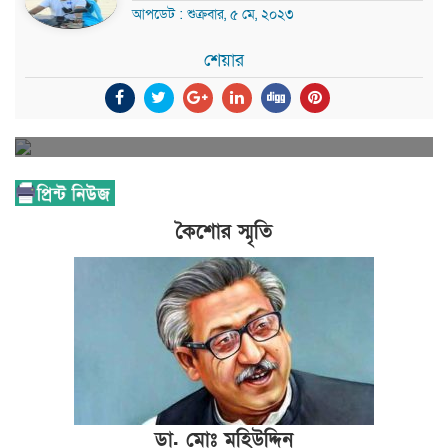
আপডেট : শুক্রবার, ৫ মে, ২০২৩
শেয়ার
কৈশোর স্মৃতি
ডা. মোঃ মহিউদ্দিন