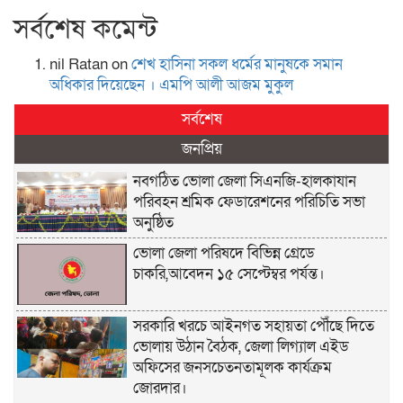
সর্বশেষ কমেন্ট
nil Ratan
on
শেখ হা‌সিনা সকল ধ‌র্মের মানু‌ষকে সমান
অ‌ধিকার দি‌য়ে‌ছেন । এম‌পি আলী আজম মুকুল
সর্বশেষ
জনপ্রিয়
নবগঠিত ভোলা জেলা সিএনজি-হালকাযান
পরিবহন শ্রমিক ফেডারেশনের পরিচিতি সভা
অনুষ্ঠিত
ভোলা জেলা পরিষদে বিভিন্ন গ্রেডে
চাকরি,আবেদন ১৫ সেপ্টেম্বর পর্যন্ত।
সরকারি খরচে আইনগত সহায়তা পৌঁছে দিতে
ভোলায় উঠান বৈঠক, জেলা লিগ্যাল এইড
অফিসের জনসচেতনতামূলক কার্যক্রম
জোরদার।