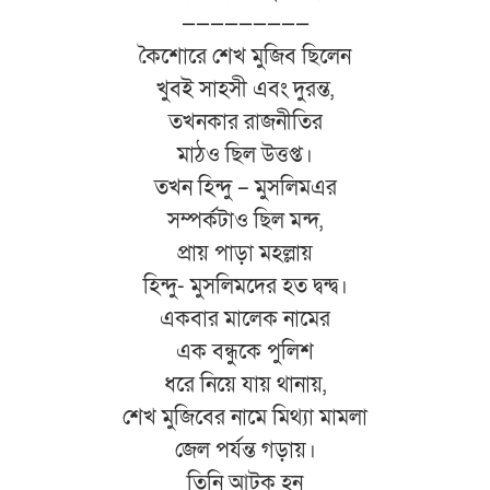
—————————
কৈশোরে শেখ মুজিব ছিলেন
খুবই সাহসী এবং দুরন্ত,
তখনকার রাজনীতির
মাঠও ছিল উত্তপ্ত।
তখন হিন্দু – মুসলিমএর
সম্পর্কটাও ছিল মন্দ,
প্রায় পাড়া মহল্লায়
হিন্দু- মুসলিমদের হত দ্বন্দ্ব।
একবার মালেক নামের
এক বন্ধুকে পুলিশ
ধরে নিয়ে যায় থানায়,
শেখ মুজিবের নামে মিথ্যা মামলা
জেল পর্যন্ত গড়ায়।
তিনি আটক হন