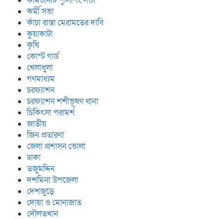
কমিউনিটি পুলিশিং সভা
কর্মী সভা
কাঁচা রাস্তা মেরামতের দাবি
কুয়াকাটা
কৃষি
কোস্ট গার্ড
খেলাধুলা
গণমাধ্যম
চরফ্যাশন
চরফ্যাশন শশীভূষণ থানা
চিকিৎসা পরামর্শ
জাতীয়
জিন প্রতারণা
জেলা প্রশাসন ভোলা
ঢাকা
তজুমদ্দিন
দশমিনা উপজেলা
দেশজুড়ে
দোয়া ও মোনাজাত
দৌলতখান