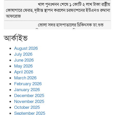
খাল পুনঃখনন শেষে ১ কোটি ২ লাখ টাকা রাষ্ট্রীয়
কোষাগারে ফেরত, দৃষ্টান্ত স্থাপন করলেন চরফ্যাশনের ইউএনও রুমানা
আফরোজ
ভোলা সদর হাসপাতালের চিকিৎসক ডা.শুভ
প্রসাদ দাসের সহকারী অধ্যাপক পদে পদোন্নতি।
আর্কাইভ
হঠাৎ সদর হাসপাতালে এমপি পার্থ,রোগীদের
পাশে দাঁড়িয়ে শুনলেন সেবার বাস্তব চিত্র
August 2026
July 2026
খাল পুনঃখননে সাশ্রয়,সরকারি কোষাগারে ফিরল
June 2026
২ কোটি ২০ লাখ টাকা।সততার অনন্য দৃষ্টান্ত
May 2026
স্থাপন করলেন ইউএনও বেদবতী মিস্ত্রী।
April 2026
‘জ্বিন হাজিরে স্বর্ণ দ্বিগুণ’— প্রতারণার ফাঁদে ১৭
March 2026
নারী,দুলারহাটে চক্রের ৪ সদস্য গ্রেফতার।
February 2026
January 2026
December 2025
৩০ জুলাই একযোগে এসএসসির ফল প্রকাশ।
November 2025
October 2025
September 2025