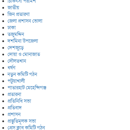
চিকিৎসা পরামর্শ
জাতীয়
জিন প্রতারণা
জেলা প্রশাসন ভোলা
ঢাকা
তজুমদ্দিন
দশমিনা উপজেলা
দেশজুড়ে
দোয়া ও মোনাজাত
দৌলতখান
ধর্ষণ
নতুন কমিটি গঠন
পটুয়াখালী
পাতারহাট মেহেন্দিগঞ্জ
প্রতারনা
প্রতিনিধি সভা
প্রতিবাদ
প্রশাসন
প্রস্তুতিমূলক সভা
প্রেস ক্লাব কমিটি গঠন