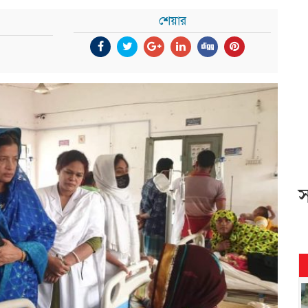
শেয়ার
স