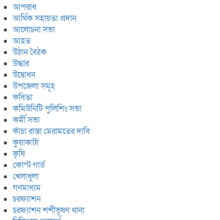
আপরাধ
আর্থিক সহায়তা প্রদান
আলোচনা সভা
আহত
উঠান বৈঠক
উদ্ধার
উদ্বোধন
উপজেলা সমূহ
কবিতা
কমিউনিটি পুলিশিং সভা
কর্মী সভা
কাঁচা রাস্তা মেরামতের দাবি
কুয়াকাটা
কৃষি
কোস্ট গার্ড
খেলাধুলা
গণমাধ্যম
চরফ্যাশন
চরফ্যাশন শশীভূষণ থানা