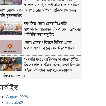
রাশেদ মামলা, পাল্টা মামলা ও সামাজিক
যোগাযোগমাধ্যমে অপপ্রচারের অভিযোগ;নিরপেক্ষ তদন্ত
দাবি ভুক্তভোগীর
নবগঠিত ভোলা জেলা সিএনজি-
হালকাযান পরিবহন শ্রমিক ফেডারেশনের
পরিচিতি সভা অনুষ্ঠিত
ভোলা জেলা পরিষদে বিভিন্ন গ্রেডে
চাকরি,আবেদন ১৫ সেপ্টেম্বর পর্যন্ত।
সরকারি খরচে আইনগত সহায়তা পৌঁছে
দিতে ভোলায় উঠান বৈঠক, জেলা লিগ্যাল
এইড অফিসের জনসচেতনতামূলক
কার্যক্রম জোরদার।
খাল পুনঃখনন শেষে ১ কোটি ২ লাখ
র্কাইভ
টাকা রাষ্ট্রীয় কোষাগারে ফেরত, দৃষ্টান্ত
স্থাপন করলেন চরফ্যাশনের ইউএনও
August 2026
রুমানা আফরোজ
July 2026