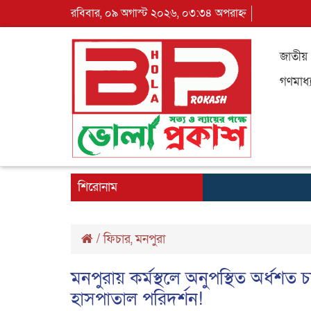
রবিবার, ০৯ অগাস্ট ২০২৬, ০৩:৩৪ অপরাহ্ন
জাতীয়
গণমাধ্
শিরোনাম
/
ফিচার
,
মনপুরা
মনপুরায় কর্মস্থলে অনুপস্থিত অর্ধশত 
হাসপাতাল পরিদর্শন!