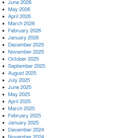
June 2026
ভোলা সদর হাসপাতালের চিকিৎসক
May 2026
ডা.শুভ প্রসাদ দাসের সহকারী অধ্যাপক
April 2026
পদে পদোন্নতি।
March 2026
হঠাৎ সদর হাসপাতালে এমপি
February 2026
পার্থ,রোগীদের পাশে দাঁড়িয়ে শুনলেন
January 2026
সেবার বাস্তব চিত্র
December 2025
November 2025
খাল পুনঃখননে সাশ্রয়,সরকারি কোষাগারে
October 2025
ফিরল ২ কোটি ২০ লাখ টাকা।সততার
September 2025
অনন্য দৃষ্টান্ত স্থাপন করলেন ইউএনও
August 2025
েদবতী মিস্ত্রী।
July 2025
‘জ্বিন হাজিরে স্বর্ণ দ্বিগুণ’— প্রতারণার
June 2025
ফাঁদে ১৭ নারী,দুলারহাটে চক্রের ৪ সদস্য
May 2025
গ্রেফতার।
April 2025
March 2025
৩০ জুলাই একযোগে এসএসসির ফল
February 2025
প্রকাশ।
January 2025
December 2024
November 2024