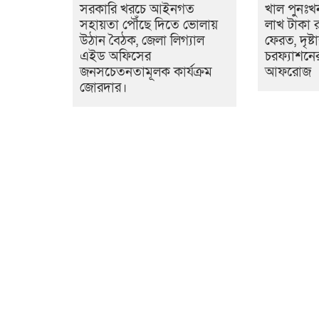
সরকারি খরচে আইনগত
খাল পুনঃখ
সহায়তা পৌঁছে দিতে ভোলায়
লাখ টাকা রা
উঠান বৈঠক, জেলা লিগ্যাল
ফেরত, দৃষ্ট
এইড অফিসের
চরফ্যাশনে
জনসচেতনতামূলক কার্যক্রম
আফরোজ
জোরদার।