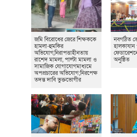
জমি বিরোধের জেরে শিক্ষককে
নবগঠিত ভ
হামলা-হুমকির
হালকাযান 
অভিযোগ,নিরাপত্তাহীনতায়
ফেডারেশনে
রাশেদ মামলা, পাল্টা মামলা ও
অনুষ্ঠিত
সামাজিক যোগাযোগমাধ্যমে
অপপ্রচারের অভিযোগ;নিরপেক্ষ
তদন্ত দাবি ভুক্তভোগীর