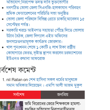
অভিযোগ;নিরপেক্ষ তদন্ত দাবি ভুক্তভোগীর
নবগঠিত ভোলা জেলা সিএনজি-হালকাযান পরিবহন
শ্রমিক ফেডারেশনের পরিচিতি সভা অনুষ্ঠিত
ভোলা জেলা পরিষদে বিভিন্ন গ্রেডে চাকরি,আবেদন ১৫
সেপ্টেম্বর পর্যন্ত।
সরকারি খরচে আইনগত সহায়তা পৌঁছে দিতে ভোলায়
উঠান বৈঠক, জেলা লিগ্যাল এইড অফিসের
জনসচেতনতামূলক কার্যক্রম জোরদার।
খাল পুনঃখনন শেষে ১ কোটি ২ লাখ টাকা রাষ্ট্রীয়
কোষাগারে ফেরত, দৃষ্টান্ত স্থাপন করলেন চরফ্যাশনের
ইউএনও রুমানা আফরোজ
র্বশেষ কমেন্ট
nil Ratan
on
শেখ হা‌সিনা সকল ধ‌র্মের মানু‌ষকে
সমান অ‌ধিকার দি‌য়ে‌ছেন । এম‌পি আলী আজম মুকুল
সর্বশেষ
জনপ্রিয়
জমি বিরোধের জেরে শিক্ষককে হামলা-
হুমকির অভিযোগ,নিরাপত্তাহীনতায়