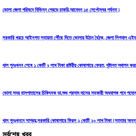
ভোলা জেলা পরিষদে বিভিন্ন গ্রেডে চাকরি,আবেদন ১৫ সেপ্টেম্বর পর্যন্ত।
সরকারি খরচে আইনগত সহায়তা পৌঁছে দিতে ভোলায় উঠান বৈঠক, জেলা লিগ্যাল এই
খাল পুনঃখনন শেষে ১ কোটি ২ লাখ টাকা রাষ্ট্রীয় কোষাগারে ফেরত, দৃষ্টান্ত স্থা
ভোলা সদর হাসপাতালের চিকিৎসক ডা.শুভ প্রসাদ দাসের সহকারী অধ্যাপক পদে পদো
খাল পুনঃখননে সাশ্রয়,সরকারি কোষাগারে ফিরল ২ কোটি ২০ লাখ টাকা।সততার অনন্য দ
সর্বশেষ খবর