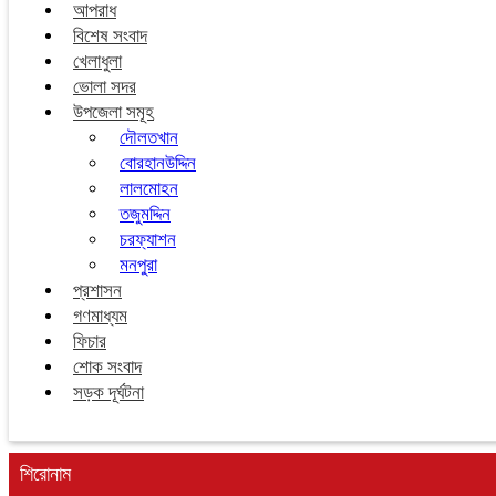
আপরাধ
বিশেষ সংবাদ
খেলাধুলা
ভোলা সদর
উপজেলা সমূহ
দৌলতখান
বোরহানউদ্দিন
লালমোহন
তজুমদ্দিন
চরফ্যাশন
মনপুরা
প্রশাসন
গণমাধ্যম
ফিচার
শোক সংবাদ
সড়ক দূর্ঘটনা
শিরোনাম