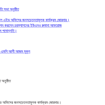
ি সভা অনুষ্ঠিত
যাল এইড অফিসের জনসচেতনতামূলক কার্যক্রম জোরদার।
্ত স্থাপন করলেন চরফ্যাশনের ইউএনও রুমানা আফরোজ
দে পদোন্নতি।
ন । এম‌পি আলী আজম মুকুল
অনুষ্ঠিত
ইড অফিসের জনসচেতনতামূলক কার্যক্রম জোরদার।