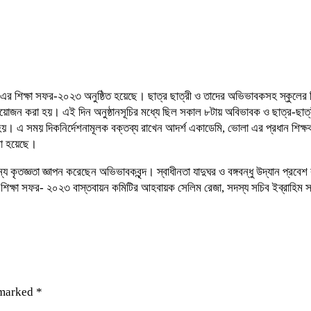
োলা এর শিক্ষা সফর-২০২৩ অনুষ্ঠিত হয়েছে। ছাত্র ছাত্রী ও তাদের অভিভাবকসহ স্কুলের
ষ্ঠান আয়োজন করা হয়। এই দিন অনুষ্ঠানসূচির মধ্যে ছিল সকাল ৮টায় অবিভাবক ও ছাত্র-ছ
হয়। এ সময় দিকনির্দেশনামূলক বক্তব্য রাখেন আদর্শ একাডেমি, ভোলা এর প্রধান শিক্ষ
রা হয়েছে।
ৃতজ্ঞতা জ্ঞাপন করেছেন অভিভাবকবৃন্দ। স্বাধীনতা যাদুঘর ও বঙ্গবন্ধু উদ্যান প্রবে
শিক্ষা সফর- ২০২৩ বাস্তবায়ন কমিটির আহবায়ক সেলিম রেজা, সদস্য সচিব ইব্রাহিম সবুজ
 marked
*