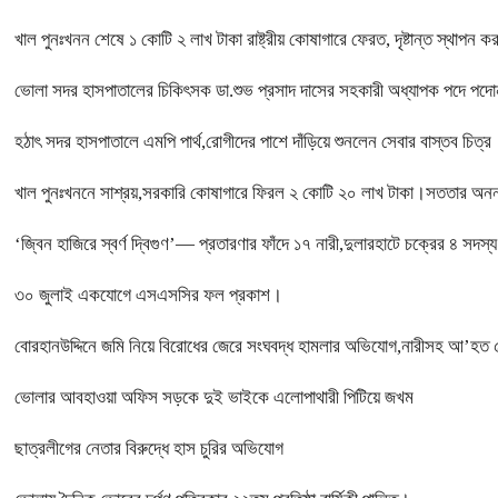
খাল পুনঃখনন শেষে ১ কোটি ২ লাখ টাকা রাষ্ট্রীয় কোষাগারে ফেরত, দৃষ্টান্ত স্থ
ভোলা সদর হাসপাতালের চিকিৎসক ডা.শুভ প্রসাদ দাসের সহকারী অধ্যাপক পদে পদো
হঠাৎ সদর হাসপাতালে এমপি পার্থ,রোগীদের পাশে দাঁড়িয়ে শুনলেন সেবার বাস্তব চিত্র
খাল পুনঃখননে সাশ্রয়,সরকারি কোষাগারে ফিরল ২ কোটি ২০ লাখ টাকা।সততার অনন্য 
‘জ্বিন হাজিরে স্বর্ণ দ্বিগুণ’— প্রতারণার ফাঁদে ১৭ নারী,দুলারহাটে চক্রের ৪ সদস
৩০ জুলাই একযোগে এসএসসির ফল প্রকাশ।
বোরহানউদ্দিনে জমি নিয়ে বিরোধের জেরে সংঘবদ্ধ হামলার অভিযোগ,নারীসহ আ’হত 
ভোলার আবহাওয়া অফিস সড়কে দুই ভাইকে এলোপাথারী পিটিয়ে জখম
ছাত্রলীগের নেতার বিরুদ্ধে হাস চুরির অভিযোগ