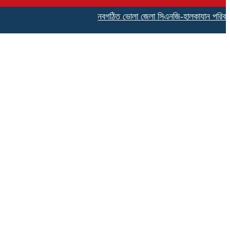
নবগঠিত ভোলা জেলা সিএনজি-হালকাযান পরিবহন শ্রমিক