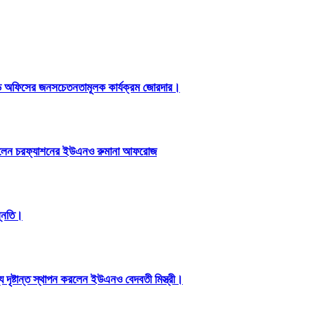
ড অফিসের জনসচেতনতামূলক কার্যক্রম জোরদার।
পন করলেন চরফ্যাশনের ইউএনও রুমানা আফরোজ
ন্নতি।
ৃষ্টান্ত স্থাপন করলেন ইউএনও বেদবতী মিস্ত্রী।