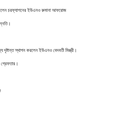
াপন করলেন চরফ্যাশনের ইউএনও রুমানা আফরোজ
ন্নতি।
দৃষ্টান্ত স্থাপন করলেন ইউএনও বেদবতী মিস্ত্রী।
্য গ্রেফতার।
৫