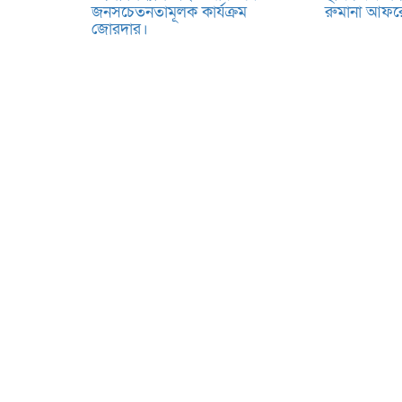
জনসচেতনতামূলক কার্যক্রম
রুমানা আফ
জোরদার।