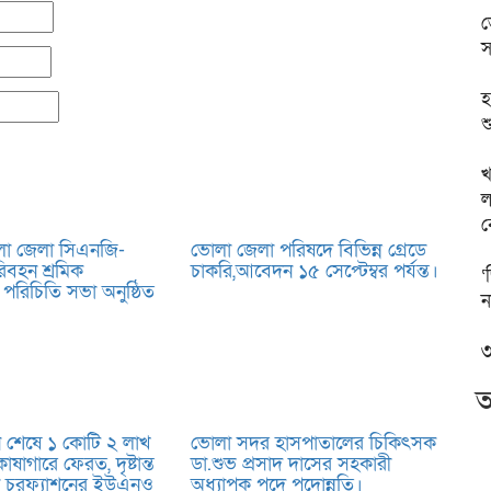
ভ
স
হ
শ
খ
ল
ব
া জেলা সিএনজি-
ভোলা জেলা পরিষদে বিভিন্ন গ্রেডে
িবহন শ্রমিক
চাকরি,আবেদন ১৫ সেপ্টেম্বর পর্যন্ত।
‘
পরিচিতি সভা অনুষ্ঠিত
ন
৩
আ
 শেষে ১ কোটি ২ লাখ
ভোলা সদর হাসপাতালের চিকিৎসক
 কোষাগারে ফেরত, দৃষ্টান্ত
ডা.শুভ প্রসাদ দাসের সহকারী
ন চরফ্যাশনের ইউএনও
অধ্যাপক পদে পদোন্নতি।