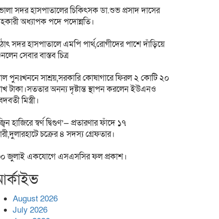
োলা সদর হাসপাতালের চিকিৎসক ডা.শুভ প্রসাদ দাসের
হকারী অধ্যাপক পদে পদোন্নতি।
ঠাৎ সদর হাসপাতালে এমপি পার্থ,রোগীদের পাশে দাঁড়িয়ে
ুনলেন সেবার বাস্তব চিত্র
াল পুনঃখননে সাশ্রয়,সরকারি কোষাগারে ফিরল ২ কোটি ২০
াখ টাকা।সততার অনন্য দৃষ্টান্ত স্থাপন করলেন ইউএনও
েদবতী মিস্ত্রী।
জ্বিন হাজিরে স্বর্ণ দ্বিগুণ’— প্রতারণার ফাঁদে ১৭
ারী,দুলারহাটে চক্রের ৪ সদস্য গ্রেফতার।
০ জুলাই একযোগে এসএসসির ফল প্রকাশ।
র্কাইভ
August 2026
July 2026