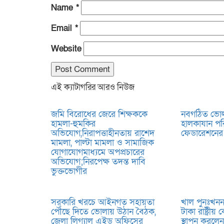
Name
*
Email
*
Website
এই ক্যাটাগরির আরও নিউজ
জমি বিরোধের জেরে শিক্ষককে
নবগঠিত ভোল
হামলা-হুমকির
হালকাযান পর
অভিযোগ,নিরাপত্তাহীনতায় রাশেদ
ফেডারেশনের 
মামলা, পাল্টা মামলা ও সামাজিক
যোগাযোগমাধ্যমে অপপ্রচারের
অভিযোগ;নিরপেক্ষ তদন্ত দাবি
ভুক্তভোগীর
সরকারি খরচে আইনগত সহায়তা
খাল পুনঃখনন
পৌঁছে দিতে ভোলায় উঠান বৈঠক,
টাকা রাষ্ট্রীয়
জেলা লিগ্যাল এইড অফিসের
স্থাপন করলে