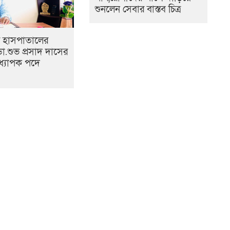
শুনলেন সেবার বাস্তব চিত্র
 হাসপাতালের
া.শুভ প্রসাদ দাসের
ধ্যাপক পদে