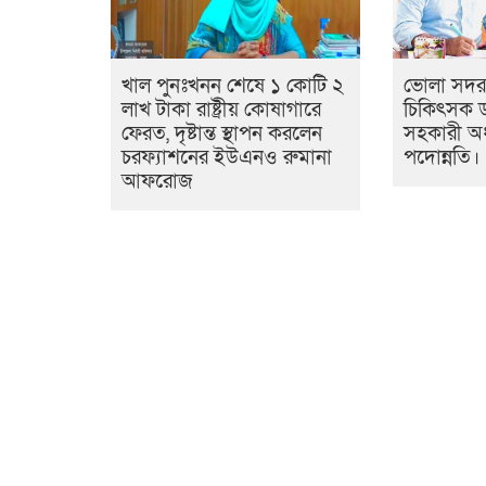
খাল পুনঃখনন শেষে ১ কোটি ২
ভোলা সদর
লাখ টাকা রাষ্ট্রীয় কোষাগারে
চিকিৎসক ড
ফেরত, দৃষ্টান্ত স্থাপন করলেন
সহকারী অ
চরফ্যাশনের ইউএনও রুমানা
পদোন্নতি।
আফরোজ