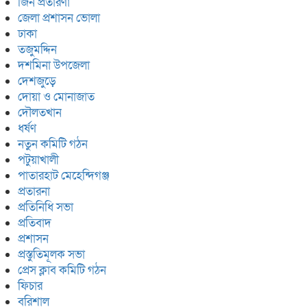
জিন প্রতারণা
জেলা প্রশাসন ভোলা
ঢাকা
তজুমদ্দিন
দশমিনা উপজেলা
দেশজুড়ে
দোয়া ও মোনাজাত
দৌলতখান
ধর্ষণ
নতুন কমিটি গঠন
পটুয়াখালী
পাতারহাট মেহেন্দিগঞ্জ
প্রতারনা
প্রতিনিধি সভা
প্রতিবাদ
প্রশাসন
প্রস্তুতিমূলক সভা
প্রেস ক্লাব কমিটি গঠন
ফিচার
বরিশাল