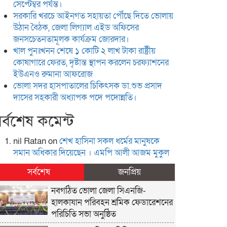
সেপ্টেম্বর পর্যন্ত।
সরকারি খরচে আইনগত সহায়তা পৌঁছে দিতে ভোলায়
উঠান বৈঠক, জেলা লিগ্যাল এইড অফিসের
জনসচেতনতামূলক কার্যক্রম জোরদার।
খাল পুনঃখনন শেষে ১ কোটি ২ লাখ টাকা রাষ্ট্রীয়
কোষাগারে ফেরত, দৃষ্টান্ত স্থাপন করলেন চরফ্যাশনের
ইউএনও রুমানা আফরোজ
ভোলা সদর হাসপাতালের চিকিৎসক ডা.শুভ প্রসাদ
দাসের সহকারী অধ্যাপক পদে পদোন্নতি।
র্বশেষ কমেন্ট
nil Ratan
on
শেখ হা‌সিনা সকল ধ‌র্মের মানু‌ষকে
সমান অ‌ধিকার দি‌য়ে‌ছেন । এম‌পি আলী আজম মুকুল
সর্বশেষ
জনপ্রিয়
নবগঠিত ভোলা জেলা সিএনজি-
হালকাযান পরিবহন শ্রমিক ফেডারেশনের
পরিচিতি সভা অনুষ্ঠিত