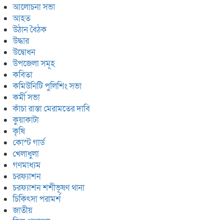
আলোচনা সভা
আহত
উঠান বৈঠক
উদ্ধার
উদ্বোধন
উপজেলা সমূহ
কবিতা
কমিউনিটি পুলিশিং সভা
কর্মী সভা
কাঁচা রাস্তা মেরামতের দাবি
কুয়াকাটা
কৃষি
কোস্ট গার্ড
খেলাধুলা
গণমাধ্যম
চরফ্যাশন
চরফ্যাশন শশীভূষণ থানা
চিকিৎসা পরামর্শ
জাতীয়