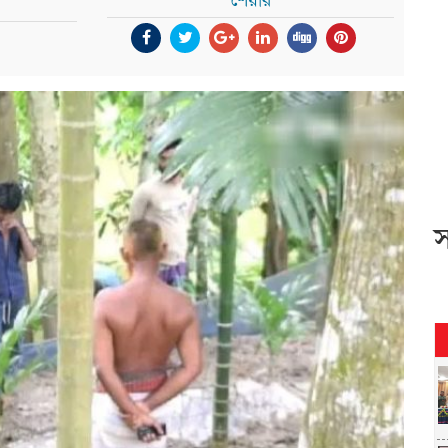
শেয়ার
স