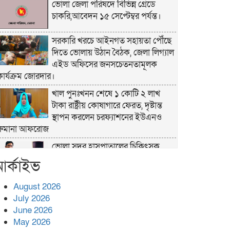
ভোলা জেলা পরিষদে বিভিন্ন গ্রেডে
চাকরি,আবেদন ১৫ সেপ্টেম্বর পর্যন্ত।
সরকারি খরচে আইনগত সহায়তা পৌঁছে
দিতে ভোলায় উঠান বৈঠক, জেলা লিগ্যাল
এইড অফিসের জনসচেতনতামূলক
কার্যক্রম জোরদার।
খাল পুনঃখনন শেষে ১ কোটি ২ লাখ
টাকা রাষ্ট্রীয় কোষাগারে ফেরত, দৃষ্টান্ত
স্থাপন করলেন চরফ্যাশনের ইউএনও
রুমানা আফরোজ
ভোলা সদর হাসপাতালের চিকিৎসক
ডা.শুভ প্রসাদ দাসের সহকারী অধ্যাপক
র্কাইভ
পদে পদোন্নতি।
August 2026
হঠাৎ সদর হাসপাতালে এমপি
July 2026
পার্থ,রোগীদের পাশে দাঁড়িয়ে শুনলেন সেবার বাস্তব চিত্র
June 2026
খাল পুনঃখননে সাশ্রয়,সরকারি কোষাগারে
May 2026
ফিরল ২ কোটি ২০ লাখ টাকা।সততার