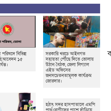
ক
পরিষদে বিভিন্ন
সরকারি খরচে আইনগত
করি,আবেদন ১৫
সহায়তা পৌঁছে দিতে ভোলায়
্যন্ত।
উঠান বৈঠক, জেলা লিগ্যাল
এইড অফিসের
জনসচেতনতামূলক কার্যক্রম
জোরদার।
হঠাৎ সদর হাসপাতালে এমপি
পার্থ,রোগীদের পাশে দাঁড়িয়ে