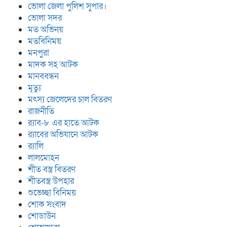
ভোলা জেলা পুলিশ সুপার।
ভোলা সদর
মত অভিনয়
মতবিনিময়
মনপুরা
মাদক সহ আটক
মানববন্ধন
মৃত্যু
মৎস্য জেলেদের চাল বিতরণ
রাজনীতি
র‍্যাব-৮ এর হাতে আটক
র‍্যাবের অভিযানে আটক
র‍্যালি
লালমোহন
শীত বস্ত্র বিতরণ
শীতবস্ত্র উপহার
শুভেচ্ছা বিনিময়
শোক সংবাদ
শোডাউন