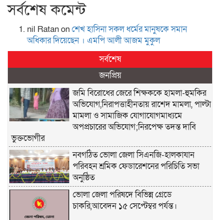
সর্বশেষ কমেন্ট
nil Ratan
on
শেখ হা‌সিনা সকল ধ‌র্মের মানু‌ষকে সমান
অ‌ধিকার দি‌য়ে‌ছেন । এম‌পি আলী আজম মুকুল
সর্বশেষ
জনপ্রিয়
জমি বিরোধের জেরে শিক্ষককে হামলা-হুমকির
অভিযোগ,নিরাপত্তাহীনতায় রাশেদ মামলা, পাল্টা
মামলা ও সামাজিক যোগাযোগমাধ্যমে
অপপ্রচারের অভিযোগ;নিরপেক্ষ তদন্ত দাবি
ভুক্তভোগীর
নবগঠিত ভোলা জেলা সিএনজি-হালকাযান
পরিবহন শ্রমিক ফেডারেশনের পরিচিতি সভা
অনুষ্ঠিত
ভোলা জেলা পরিষদে বিভিন্ন গ্রেডে
চাকরি,আবেদন ১৫ সেপ্টেম্বর পর্যন্ত।