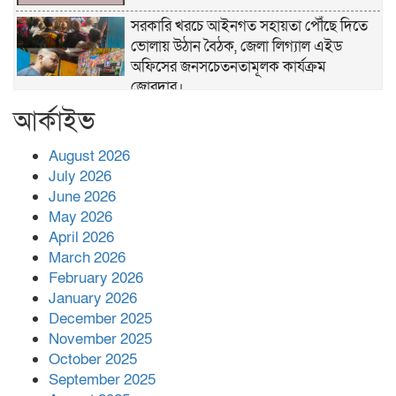
সরকারি খরচে আইনগত সহায়তা পৌঁছে দিতে
ভোলায় উঠান বৈঠক, জেলা লিগ্যাল এইড
অফিসের জনসচেতনতামূলক কার্যক্রম
জোরদার।
আর্কাইভ
খাল পুনঃখনন শেষে ১ কোটি ২ লাখ টাকা রাষ্ট্রীয়
কোষাগারে ফেরত, দৃষ্টান্ত স্থাপন করলেন
August 2026
চরফ্যাশনের ইউএনও রুমানা আফরোজ
July 2026
ভোলা সদর হাসপাতালের চিকিৎসক ডা.শুভ
June 2026
প্রসাদ দাসের সহকারী অধ্যাপক পদে পদোন্নতি।
May 2026
April 2026
হঠাৎ সদর হাসপাতালে এমপি পার্থ,রোগীদের
March 2026
পাশে দাঁড়িয়ে শুনলেন সেবার বাস্তব চিত্র
February 2026
January 2026
খাল পুনঃখননে সাশ্রয়,সরকারি কোষাগারে ফিরল
December 2025
২ কোটি ২০ লাখ টাকা।সততার অনন্য দৃষ্টান্ত
November 2025
স্থাপন করলেন ইউএনও বেদবতী মিস্ত্রী।
October 2025
September 2025
‘জ্বিন হাজিরে স্বর্ণ দ্বিগুণ’— প্রতারণার ফাঁদে ১৭