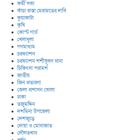
কর্মী সভা
কাঁচা রাস্তা মেরামতের দাবি
কুয়াকাটা
কৃষি
কোস্ট গার্ড
খেলাধুলা
গণমাধ্যম
চরফ্যাশন
চরফ্যাশন শশীভূষণ থানা
চিকিৎসা পরামর্শ
জাতীয়
জিন প্রতারণা
জেলা প্রশাসন ভোলা
ঢাকা
তজুমদ্দিন
দশমিনা উপজেলা
দেশজুড়ে
দোয়া ও মোনাজাত
দৌলতখান