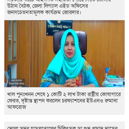
উঠান বৈঠক, জেলা লিগ্যাল এইড অফিসের
জনসচেতনতামূলক কার্যক্রম জোরদার।
খাল পুনঃখনন শেষে ১ কোটি ২ লাখ টাকা রাষ্ট্রীয় কোষাগারে
ফেরত, দৃষ্টান্ত স্থাপন করলেন চরফ্যাশনের ইউএনও রুমানা
আফরোজ
ভোলা সদর হাসপাতালের চিকিৎসক ডা.শুভ প্রসাদ দাসের