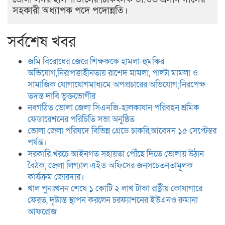
সহকারী অধ্যাপক পদে পদোন্নতি।
সর্বশেষ খবর
জমি বিরোধের জেরে শিক্ষককে হামলা-হুমকির
অভিযোগ,নিরাপত্তাহীনতায় রাশেদ মামলা, পাল্টা মামলা ও
সামাজিক যোগাযোগমাধ্যমে অপপ্রচারের অভিযোগ;নিরপেক্ষ
তদন্ত দাবি ভুক্তভোগীর
নবগঠিত ভোলা জেলা সিএনজি-হালকাযান পরিবহন শ্রমিক
ফেডারেশনের পরিচিতি সভা অনুষ্ঠিত
ভোলা জেলা পরিষদে বিভিন্ন গ্রেডে চাকরি,আবেদন ১৫ সেপ্টেম্বর
পর্যন্ত।
সরকারি খরচে আইনগত সহায়তা পৌঁছে দিতে ভোলায় উঠান
বৈঠক, জেলা লিগ্যাল এইড অফিসের জনসচেতনতামূলক
কার্যক্রম জোরদার।
খাল পুনঃখনন শেষে ১ কোটি ২ লাখ টাকা রাষ্ট্রীয় কোষাগারে
ফেরত, দৃষ্টান্ত স্থাপন করলেন চরফ্যাশনের ইউএনও রুমানা
আফরোজ