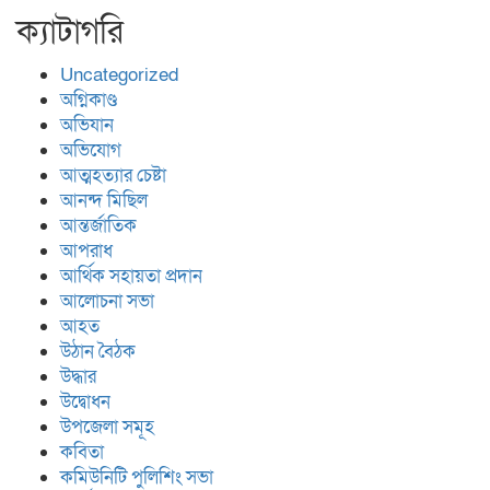
ক্যাটাগরি
Uncategorized
অগ্নিকাণ্ড
অভিযান
অভিযোগ
আত্মহত্যার চেষ্টা
আনন্দ মিছিল
আন্তর্জাতিক
আপরাধ
আর্থিক সহায়তা প্রদান
আলোচনা সভা
আহত
উঠান বৈঠক
উদ্ধার
উদ্বোধন
উপজেলা সমূহ
কবিতা
কমিউনিটি পুলিশিং সভা