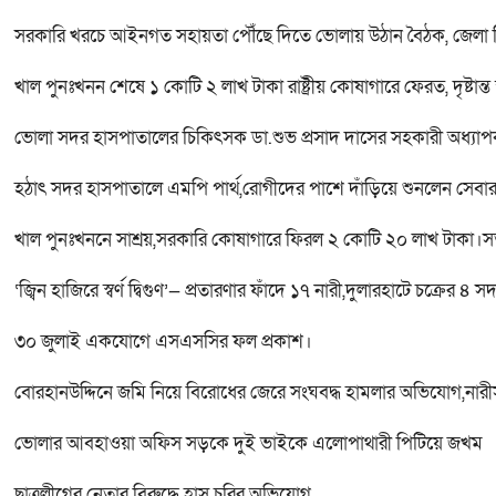
সরকারি খরচে আইনগত সহায়তা পৌঁছে দিতে ভোলায় উঠান বৈঠক, জেলা 
খাল পুনঃখনন শেষে ১ কোটি ২ লাখ টাকা রাষ্ট্রীয় কোষাগারে ফেরত, দৃষ্
ভোলা সদর হাসপাতালের চিকিৎসক ডা.শুভ প্রসাদ দাসের সহকারী অধ্যা
হঠাৎ সদর হাসপাতালে এমপি পার্থ,রোগীদের পাশে দাঁড়িয়ে শুনলেন সেবার বা
খাল পুনঃখননে সাশ্রয়,সরকারি কোষাগারে ফিরল ২ কোটি ২০ লাখ টাকা।সততা
‘জ্বিন হাজিরে স্বর্ণ দ্বিগুণ’— প্রতারণার ফাঁদে ১৭ নারী,দুলারহাটে চক্রের ৪ স
৩০ জুলাই একযোগে এসএসসির ফল প্রকাশ।
বোরহানউদ্দিনে জমি নিয়ে বিরোধের জেরে সংঘবদ্ধ হামলার অভিযোগ,না
ভোলার আবহাওয়া অফিস সড়কে দুই ভাইকে এলোপাথারী পিটিয়ে জখম
ছাত্রলীগের নেতার বিরুদ্ধে হাস চুরির অভিযোগ