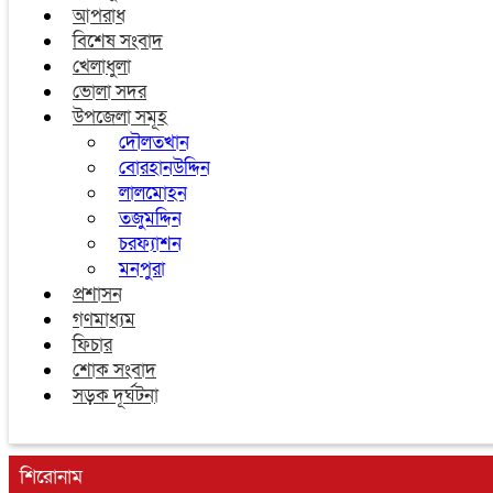
আপরাধ
বিশেষ সংবাদ
খেলাধুলা
ভোলা সদর
উপজেলা সমূহ
দৌলতখান
বোরহানউদ্দিন
লালমোহন
তজুমদ্দিন
চরফ্যাশন
মনপুরা
প্রশাসন
গণমাধ্যম
ফিচার
শোক সংবাদ
সড়ক দূর্ঘটনা
শিরোনাম