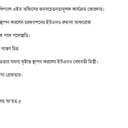
লিগ্যাল এইড অফিসের জনসচেতনতামূলক কার্যক্রম জোরদার।
টান্ত স্থাপন করলেন চরফ্যাশনের ইউএনও রুমানা আফরোজ
পক পদে পদোন্নতি।
স্তব চিত্র
র অনন্য দৃষ্টান্ত স্থাপন করলেন ইউএনও বেদবতী মিস্ত্রী।
দস্য গ্রেফতার।
রীসহ আ’হত ৫