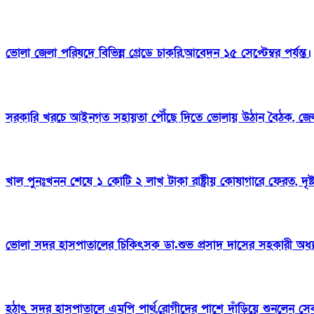
ভোলা জেলা পরিষদে বিভিন্ন গ্রেডে চাকরি,আবেদন ১৫ সেপ্টেম্বর পর্যন্ত।
সরকারি খরচে আইনগত সহায়তা পৌঁছে দিতে ভোলায় উঠান বৈঠক, জেল
খাল পুনঃখনন শেষে ১ কোটি ২ লাখ টাকা রাষ্ট্রীয় কোষাগারে ফেরত, দৃ
ভোলা সদর হাসপাতালের চিকিৎসক ডা.শুভ প্রসাদ দাসের সহকারী অধ্
হঠাৎ সদর হাসপাতালে এমপি পার্থ,রোগীদের পাশে দাঁড়িয়ে শুনলেন সেবার