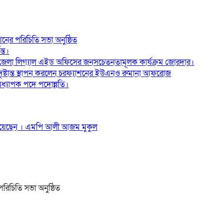
ের পরিচিতি সভা অনুষ্ঠিত
্ত।
জেলা লিগ্যাল এইড অফিসের জনসচেতনতামূলক কার্যক্রম জোরদার।
 দৃষ্টান্ত স্থাপন করলেন চরফ্যাশনের ইউএনও রুমানা আফরোজ
ধ্যাপক পদে পদোন্নতি।
দি‌য়ে‌ছেন । এম‌পি আলী আজম মুকুল
িচিতি সভা অনুষ্ঠিত