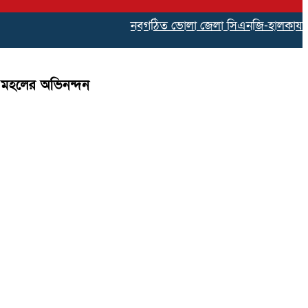
নবগঠিত ভোলা জেলা সিএনজি-হালকাযান পরিবহন
ন মহলের অভিনন্দন