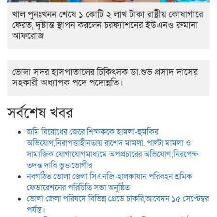
খাল পুনঃখনন শেষে ১ কোটি ২ লাখ টাকা রাষ্ট্রীয় কোষাগারে
ফেরত, দৃষ্টান্ত স্থাপন করলেন চরফ্যাশনের ইউএনও রুমানা
আফরোজ
ভোলা সদর হাসপাতালের চিকিৎসক ডা.শুভ প্রসাদ দাসের
সহকারী অধ্যাপক পদে পদোন্নতি।
সর্বশেষ খবর
জমি বিরোধের জেরে শিক্ষককে হামলা-হুমকির
অভিযোগ,নিরাপত্তাহীনতায় রাশেদ মামলা, পাল্টা মামলা ও
সামাজিক যোগাযোগমাধ্যমে অপপ্রচারের অভিযোগ;নিরপেক্ষ
তদন্ত দাবি ভুক্তভোগীর
নবগঠিত ভোলা জেলা সিএনজি-হালকাযান পরিবহন শ্রমিক
ফেডারেশনের পরিচিতি সভা অনুষ্ঠিত
ভোলা জেলা পরিষদে বিভিন্ন গ্রেডে চাকরি,আবেদন ১৫ সেপ্টেম্বর
পর্যন্ত।