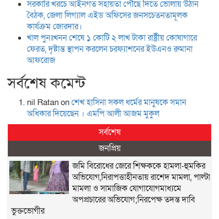
সরকারি খরচে আইনগত সহায়তা পৌঁছে দিতে ভোলায় উঠান
বৈঠক, জেলা লিগ্যাল এইড অফিসের জনসচেতনতামূলক
কার্যক্রম জোরদার।
খাল পুনঃখনন শেষে ১ কোটি ২ লাখ টাকা রাষ্ট্রীয় কোষাগারে
ফেরত, দৃষ্টান্ত স্থাপন করলেন চরফ্যাশনের ইউএনও রুমানা
আফরোজ
সর্বশেষ কমেন্ট
nil Ratan
on
শেখ হা‌সিনা সকল ধ‌র্মের মানু‌ষকে সমান
অ‌ধিকার দি‌য়ে‌ছেন । এম‌পি আলী আজম মুকুল
সর্বশেষ
জনপ্রিয়
জমি বিরোধের জেরে শিক্ষককে হামলা-হুমকির
অভিযোগ,নিরাপত্তাহীনতায় রাশেদ মামলা, পাল্টা
মামলা ও সামাজিক যোগাযোগমাধ্যমে
অপপ্রচারের অভিযোগ;নিরপেক্ষ তদন্ত দাবি
ভুক্তভোগীর