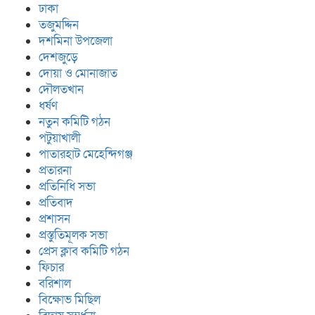
ঢাকা
তজুমদ্দিন
দশমিনা উপজেলা
দেশজুড়ে
দোয়া ও মোনাজাত
দৌলতখান
ধর্ষণ
নতুন কমিটি গঠন
পটুয়াখালী
পাতারহাট মেহেন্দিগঞ্জ
প্রতারনা
প্রতিনিধি সভা
প্রতিবাদ
প্রশাসন
প্রস্তুতিমূলক সভা
প্রেস ক্লাব কমিটি গঠন
ফিচার
বরিশাল
বিক্ষোভ মিছিল