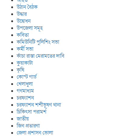
আহত
উঠান বৈঠক
উদ্ধার
উদ্বোধন
উপজেলা সমূহ
কবিতা
কমিউনিটি পুলিশিং সভা
কর্মী সভা
কাঁচা রাস্তা মেরামতের দাবি
কুয়াকাটা
কৃষি
কোস্ট গার্ড
খেলাধুলা
গণমাধ্যম
চরফ্যাশন
চরফ্যাশন শশীভূষণ থানা
চিকিৎসা পরামর্শ
জাতীয়
জিন প্রতারণা
জেলা প্রশাসন ভোলা