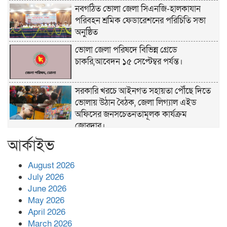
নবগঠিত ভোলা জেলা সিএনজি-হালকাযান
পরিবহন শ্রমিক ফেডারেশনের পরিচিতি সভা
অনুষ্ঠিত
ভোলা জেলা পরিষদে বিভিন্ন গ্রেডে
চাকরি,আবেদন ১৫ সেপ্টেম্বর পর্যন্ত।
সরকারি খরচে আইনগত সহায়তা পৌঁছে দিতে
ভোলায় উঠান বৈঠক, জেলা লিগ্যাল এইড
অফিসের জনসচেতনতামূলক কার্যক্রম
জোরদার।
আর্কাইভ
খাল পুনঃখনন শেষে ১ কোটি ২ লাখ টাকা রাষ্ট্রীয়
কোষাগারে ফেরত, দৃষ্টান্ত স্থাপন করলেন
August 2026
চরফ্যাশনের ইউএনও রুমানা আফরোজ
July 2026
ভোলা সদর হাসপাতালের চিকিৎসক ডা.শুভ
June 2026
প্রসাদ দাসের সহকারী অধ্যাপক পদে
May 2026
পদোন্নতি।
April 2026
March 2026
হঠাৎ সদর হাসপাতালে এমপি পার্থ,রোগীদের