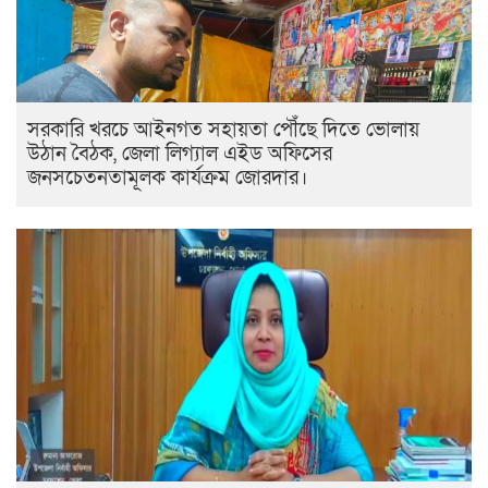
সরকারি খরচে আইনগত সহায়তা পৌঁছে দিতে ভোলায়
উঠান বৈঠক, জেলা লিগ্যাল এইড অফিসের
জনসচেতনতামূলক কার্যক্রম জোরদার।