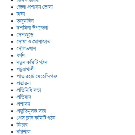
জিন প্রতারণা
জেলা প্রশাসন ভোলা
ঢাকা
তজুমদ্দিন
দশমিনা উপজেলা
দেশজুড়ে
দোয়া ও মোনাজাত
দৌলতখান
ধর্ষণ
নতুন কমিটি গঠন
পটুয়াখালী
পাতারহাট মেহেন্দিগঞ্জ
প্রতারনা
প্রতিনিধি সভা
প্রতিবাদ
প্রশাসন
প্রস্তুতিমূলক সভা
প্রেস ক্লাব কমিটি গঠন
ফিচার
বরিশাল