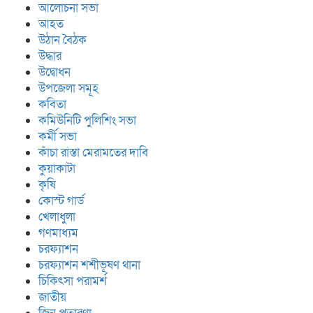
আলোচনা সভা
আহত
উঠান বৈঠক
উদ্ধার
উদ্বোধন
উপজেলা সমূহ
কবিতা
কমিউনিটি পুলিশিং সভা
কর্মী সভা
কাঁচা রাস্তা মেরামতের দাবি
কুয়াকাটা
কৃষি
কোস্ট গার্ড
খেলাধুলা
গণমাধ্যম
চরফ্যাশন
চরফ্যাশন শশীভূষণ থানা
চিকিৎসা পরামর্শ
জাতীয়