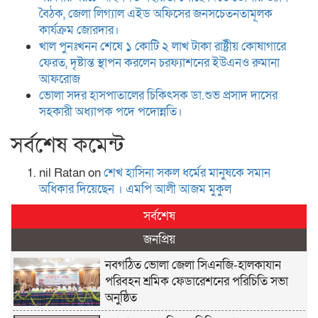
বৈঠক, জেলা লিগ্যাল এইড অফিসের জনসচেতনতামূলক
কার্যক্রম জোরদার।
খাল পুনঃখনন শেষে ১ কোটি ২ লাখ টাকা রাষ্ট্রীয় কোষাগারে
ফেরত, দৃষ্টান্ত স্থাপন করলেন চরফ্যাশনের ইউএনও রুমানা
আফরোজ
ভোলা সদর হাসপাতালের চিকিৎসক ডা.শুভ প্রসাদ দাসের
সহকারী অধ্যাপক পদে পদোন্নতি।
সর্বশেষ কমেন্ট
nil Ratan
on
শেখ হা‌সিনা সকল ধ‌র্মের মানু‌ষকে সমান
অ‌ধিকার দি‌য়ে‌ছেন । এম‌পি আলী আজম মুকুল
সর্বশেষ
জনপ্রিয়
নবগঠিত ভোলা জেলা সিএনজি-হালকাযান
পরিবহন শ্রমিক ফেডারেশনের পরিচিতি সভা
অনুষ্ঠিত