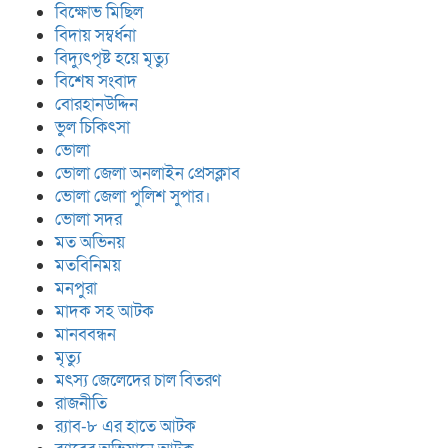
বিক্ষোভ মিছিল
বিদায় সম্বর্ধনা
বিদ্যুৎপৃষ্ট হয়ে মৃত্যু
বিশেষ সংবাদ
বোরহানউদ্দিন
ভুল চিকিৎসা
ভোলা
ভোলা জেলা অনলাইন প্রেসক্লাব
ভোলা জেলা পুলিশ সুপার।
ভোলা সদর
মত অভিনয়
মতবিনিময়
মনপুরা
মাদক সহ আটক
মানববন্ধন
মৃত্যু
মৎস্য জেলেদের চাল বিতরণ
রাজনীতি
র‍্যাব-৮ এর হাতে আটক