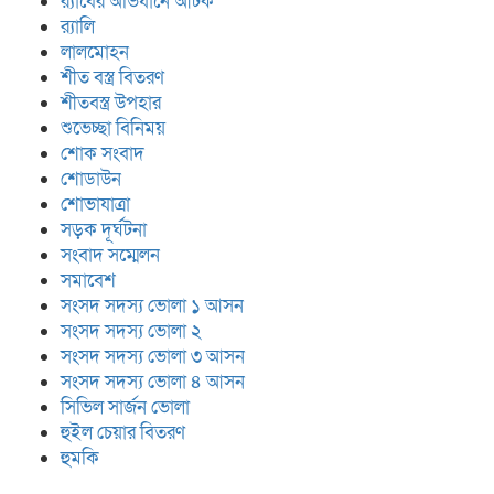
র‍্যাবের অভিযানে আটক
র‍্যালি
লালমোহন
শীত বস্ত্র বিতরণ
শীতবস্ত্র উপহার
শুভেচ্ছা বিনিময়
শোক সংবাদ
শোডাউন
শোভাযাত্রা
সড়ক দূর্ঘটনা
সংবাদ সম্মেলন
সমাবেশ
সংসদ সদস্য ভোলা ১ আসন
সংসদ সদস্য ভোলা ২
সংসদ সদস্য ভোলা ৩ আসন
সংসদ সদস্য ভোলা ৪ আসন
সিভিল সার্জন ভোলা
হুইল চেয়ার বিতরণ
হুমকি