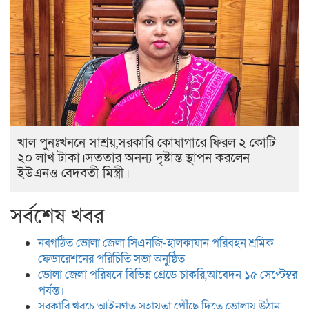
খাল পুনঃখননে সাশ্রয়,সরকারি কোষাগারে ফিরল ২ কোটি
২০ লাখ টাকা।সততার অনন্য দৃষ্টান্ত স্থাপন করলেন
ইউএনও বেদবতী মিস্ত্রী।
সর্বশেষ খবর
নবগঠিত ভোলা জেলা সিএনজি-হালকাযান পরিবহন শ্রমিক
ফেডারেশনের পরিচিতি সভা অনুষ্ঠিত
ভোলা জেলা পরিষদে বিভিন্ন গ্রেডে চাকরি,আবেদন ১৫ সেপ্টেম্বর
পর্যন্ত।
সরকারি খরচে আইনগত সহায়তা পৌঁছে দিতে ভোলায় উঠান