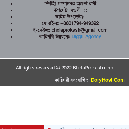
নির্বাহী সম্পাদকঃ অঞ্জনা রানী
উপদেষ্টা মন্ডলী ::
আইন উপদেষ্টাঃ
মোবাইলঃ +8801794-949392
ই-মেইলঃ bholaprokash@gmail.com
কারিগরি উন্নয়নেঃ
Diggil Agency
All rights reserved © 2022 BholaProkash.com
কারিগরী সহযোগিতা
DoryHost.Com