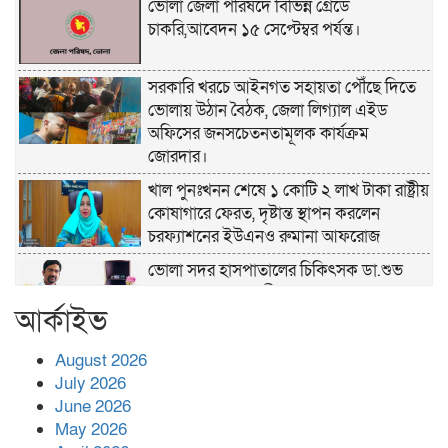
ভোলা জেলা পরিষদে বিভিন্ন গ্রেডে
চাকরি,আবেদন ১৫ সেপ্টেম্বর পর্যন্ত।
সরকারি খরচে আইনগত সহায়তা পৌঁছে দিতে
ভোলায় উঠান বৈঠক, জেলা লিগ্যাল এইড
অফিসের জনসচেতনতামূলক কার্যক্রম
জোরদার।
খাল পুনঃখনন শেষে ১ কোটি ২ লাখ টাকা রাষ্ট্রীয়
কোষাগারে ফেরত, দৃষ্টান্ত স্থাপন করলেন
চরফ্যাশনের ইউএনও রুমানা আফরোজ
ভোলা সদর হাসপাতালের চিকিৎসক ডা.শুভ
প্রসাদ দাসের সহকারী অধ্যাপক পদে
আর্কাইভ
পদোন্নতি।
হঠাৎ সদর হাসপাতালে এমপি পার্থ,রোগীদের
August 2026
পাশে দাঁড়িয়ে শুনলেন সেবার বাস্তব চিত্র
July 2026
June 2026
May 2026
খাল পুনঃখননে সাশ্রয়,সরকারি কোষাগারে ফিরল