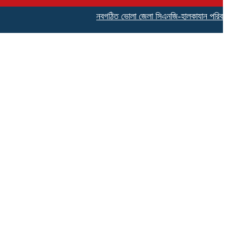
নবগঠিত ভোলা জেলা সিএনজি-হালকাযান পরিবহন শ্রমিক