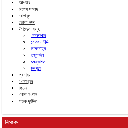
আপরাধ
বিশেষ সংবাদ
খেলাধুলা
ভোলা সদর
উপজেলা সমূহ
দৌলতখান
বোরহানউদ্দিন
লালমোহন
তজুমদ্দিন
চরফ্যাশন
মনপুরা
প্রশাসন
গণমাধ্যম
ফিচার
শোক সংবাদ
সড়ক দূর্ঘটনা
শিরোনাম