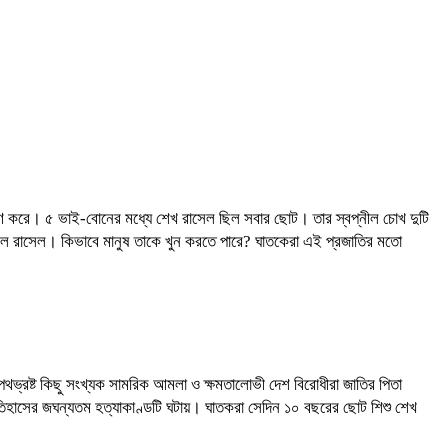
্মগ্রহণ করে। ৫ ভাই-বোনের মধ্যে শেখ রাসেল ছিল সবার ছোট। তার স্বপ্নীল চোখ দুটি
 ছেলে রাসেল। কিভাবে মানুষ তাকে খুন করতে পারে? ঘাতকেরা এই প্রজাতির মতো
থভ্রষ্ট কিছু সংখ্যক সামরিক আমলা ও ক্ষমতালোভী দেশ বিরোধীরা জাতির পিতা
, ইতিহাসের জঘন্যতম হত্যাকাণ্ডটি ঘটায়। ঘাতকরা সেদিন ১০ বছরের ছোট শিশু শেখ