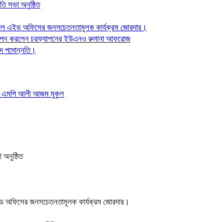
ি সভা অনুষ্ঠিত
যাল এইড অফিসের জনসচেতনতামূলক কার্যক্রম জোরদার।
্ত স্থাপন করলেন চরফ্যাশনের ইউএনও রুমানা আফরোজ
দে পদোন্নতি।
ন । এম‌পি আলী আজম মুকুল
অনুষ্ঠিত
ইড অফিসের জনসচেতনতামূলক কার্যক্রম জোরদার।