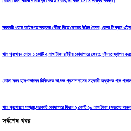
ভোলা জেলা পরিষদে বিভিন্ন গ্রেডে চাকরি,আবেদন ১৫ সেপ্টেম্বর পর্যন্ত।
সরকারি খরচে আইনগত সহায়তা পৌঁছে দিতে ভোলায় উঠান বৈঠক, জেলা লিগ্যাল এই
খাল পুনঃখনন শেষে ১ কোটি ২ লাখ টাকা রাষ্ট্রীয় কোষাগারে ফেরত, দৃষ্টান্ত স্থা
ভোলা সদর হাসপাতালের চিকিৎসক ডা.শুভ প্রসাদ দাসের সহকারী অধ্যাপক পদে পদো
খাল পুনঃখননে সাশ্রয়,সরকারি কোষাগারে ফিরল ২ কোটি ২০ লাখ টাকা।সততার অনন্য দ
সর্বশেষ খবর