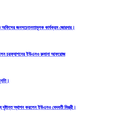
ড অফিসের জনসচেতনতামূলক কার্যক্রম জোরদার।
পন করলেন চরফ্যাশনের ইউএনও রুমানা আফরোজ
ন্নতি।
ৃষ্টান্ত স্থাপন করলেন ইউএনও বেদবতী মিস্ত্রী।