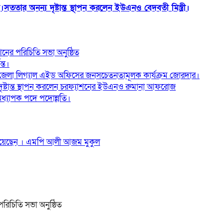
তার অনন্য দৃষ্টান্ত স্থাপন করলেন ইউএনও বেদবতী মিস্ত্রী।
ের পরিচিতি সভা অনুষ্ঠিত
্ত।
জেলা লিগ্যাল এইড অফিসের জনসচেতনতামূলক কার্যক্রম জোরদার।
 দৃষ্টান্ত স্থাপন করলেন চরফ্যাশনের ইউএনও রুমানা আফরোজ
ধ্যাপক পদে পদোন্নতি।
দি‌য়ে‌ছেন । এম‌পি আলী আজম মুকুল
িচিতি সভা অনুষ্ঠিত