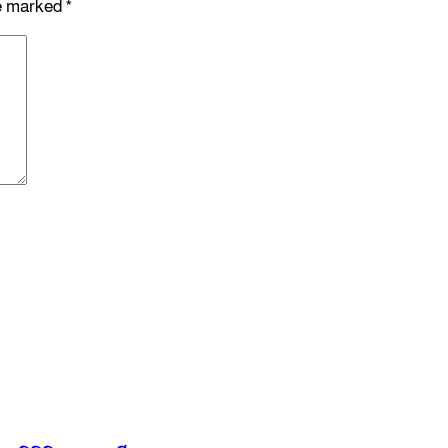
re marked
*