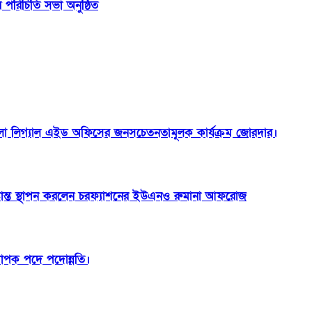
রিচিতি সভা অনুষ্ঠিত
া লিগ্যাল এইড অফিসের জনসচেতনতামূলক কার্যক্রম জোরদার।
ষ্টান্ত স্থাপন করলেন চরফ্যাশনের ইউএনও রুমানা আফরোজ
যাপক পদে পদোন্নতি।