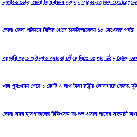
নবগঠিত ভোলা জেলা সিএনজি-হালকাযান পরিবহন শ্রমিক ফেডারেশনের প
ভোলা জেলা পরিষদে বিভিন্ন গ্রেডে চাকরি,আবেদন ১৫ সেপ্টেম্বর পর্যন্ত।
সরকারি খরচে আইনগত সহায়তা পৌঁছে দিতে ভোলায় উঠান বৈঠক, জেল
খাল পুনঃখনন শেষে ১ কোটি ২ লাখ টাকা রাষ্ট্রীয় কোষাগারে ফেরত, দৃ
ভোলা সদর হাসপাতালের চিকিৎসক ডা.শুভ প্রসাদ দাসের সহকারী অধ্