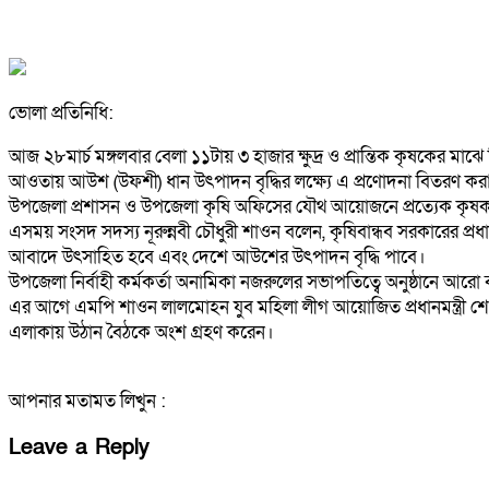
ভোলা প্রতিনিধি:
আজ ২৮মার্চ মঙ্গলবার বেলা ১১টায় ৩ হাজার ক্ষুদ্র ও প্রান্তিক কৃষকের
আওতায় আউশ (উফশী) ধান উৎপাদন বৃদ্ধির লক্ষ্যে এ প্রণোদনা বিতরণ করা
উপজেলা প্রশাসন ও উপজেলা কৃষি অফিসের যৌথ আয়োজনে প্রত্যেক কৃষক
এসময় সংসদ সদস্য নূরুন্নবী চৌধুরী শাওন বলেন, কৃষিবান্ধব সরকারের প্
আবাদে উৎসাহিত হবে এবং দেশে আউশের উৎপাদন বৃদ্ধি পাবে।
উপজেলা নির্বাহী কর্মকর্তা অনামিকা নজরুলের সভাপতিত্বে অনুষ্ঠানে আর
এর আগে এমপি শাওন লালমোহন যুব মহিলা লীগ আয়োজিত প্রধানমন্ত্রী শেখ হ
এলাকায় উঠান বৈঠকে অংশ গ্রহণ করেন।
আপনার মতামত লিখুন :
Leave a Reply