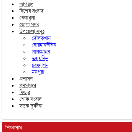
আপরাধ
বিশেষ সংবাদ
খেলাধুলা
ভোলা সদর
উপজেলা সমূহ
দৌলতখান
বোরহানউদ্দিন
লালমোহন
তজুমদ্দিন
চরফ্যাশন
মনপুরা
প্রশাসন
গণমাধ্যম
ফিচার
শোক সংবাদ
সড়ক দূর্ঘটনা
শিরোনাম