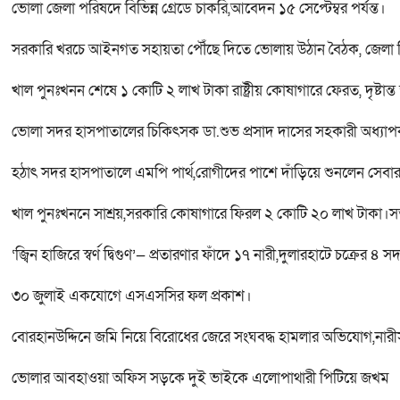
ভোলা জেলা পরিষদে বিভিন্ন গ্রেডে চাকরি,আবেদন ১৫ সেপ্টেম্বর পর্যন্ত।
সরকারি খরচে আইনগত সহায়তা পৌঁছে দিতে ভোলায় উঠান বৈঠক, জেলা 
খাল পুনঃখনন শেষে ১ কোটি ২ লাখ টাকা রাষ্ট্রীয় কোষাগারে ফেরত, দৃষ্
ভোলা সদর হাসপাতালের চিকিৎসক ডা.শুভ প্রসাদ দাসের সহকারী অধ্যা
হঠাৎ সদর হাসপাতালে এমপি পার্থ,রোগীদের পাশে দাঁড়িয়ে শুনলেন সেবার বা
খাল পুনঃখননে সাশ্রয়,সরকারি কোষাগারে ফিরল ২ কোটি ২০ লাখ টাকা।সততা
‘জ্বিন হাজিরে স্বর্ণ দ্বিগুণ’— প্রতারণার ফাঁদে ১৭ নারী,দুলারহাটে চক্রের ৪ স
৩০ জুলাই একযোগে এসএসসির ফল প্রকাশ।
বোরহানউদ্দিনে জমি নিয়ে বিরোধের জেরে সংঘবদ্ধ হামলার অভিযোগ,না
ভোলার আবহাওয়া অফিস সড়কে দুই ভাইকে এলোপাথারী পিটিয়ে জখম