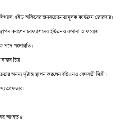
লিগ্যাল এইড অফিসের জনসচেতনতামূলক কার্যক্রম জোরদার।
টান্ত স্থাপন করলেন চরফ্যাশনের ইউএনও রুমানা আফরোজ
পক পদে পদোন্নতি।
স্তব চিত্র
র অনন্য দৃষ্টান্ত স্থাপন করলেন ইউএনও বেদবতী মিস্ত্রী।
দস্য গ্রেফতার।
রীসহ আ’হত ৫