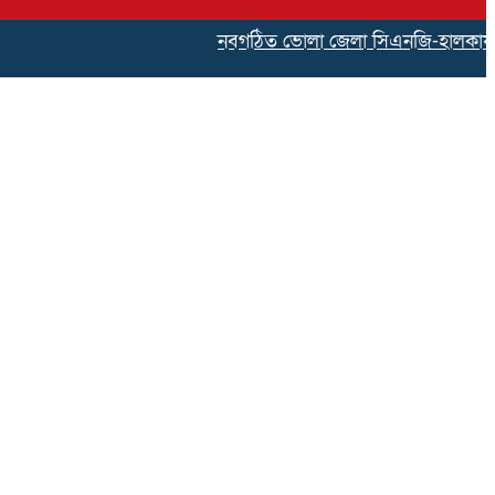
নবগঠিত ভোলা জেলা সিএনজি-হালকাযান পরিবহ