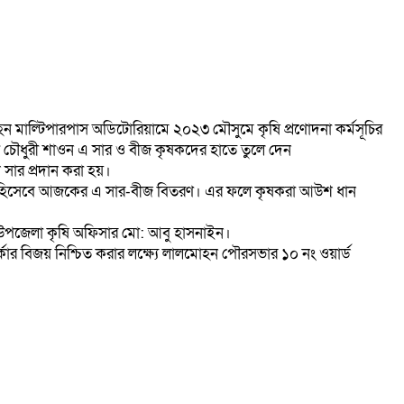
োহন মাল্টিপারপাস অডিটোরিয়ামে ২০২৩ মৌসুমে কৃষি প্রণোদনা কর্মসূচির
বী চৌধুরী শাওন এ সার ও বীজ কৃষকদের হাতে তুলে দেন
ার প্রদান করা হয়।
নার অংশ হিসেবে আজকের এ সার-বীজ বিতরণ। এর ফলে কৃষকরা আউশ ধান
দ ও উপজেলা কৃষি অফিসার মো: আবু হাসনাইন।
কার বিজয় নিশ্চিত করার লক্ষ্যে লালমোহন পৌরসভার ১০ নং ওয়ার্ড