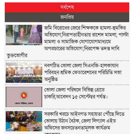
সর্বশেষ
জনপ্রিয়
জমি বিরোধের জেরে শিক্ষককে হামলা-হুমকির
অভিযোগ,নিরাপত্তাহীনতায় রাশেদ মামলা, পাল্টা
মামলা ও সামাজিক যোগাযোগমাধ্যমে
অপপ্রচারের অভিযোগ;নিরপেক্ষ তদন্ত দাবি
ভুক্তভোগীর
নবগঠিত ভোলা জেলা সিএনজি-হালকাযান
পরিবহন শ্রমিক ফেডারেশনের পরিচিতি সভা
অনুষ্ঠিত
ভোলা জেলা পরিষদে বিভিন্ন গ্রেডে
চাকরি,আবেদন ১৫ সেপ্টেম্বর পর্যন্ত।
সরকারি খরচে আইনগত সহায়তা পৌঁছে দিতে
ভোলায় উঠান বৈঠক, জেলা লিগ্যাল এইড
অফিসের জনসচেতনতামূলক কার্যক্রম