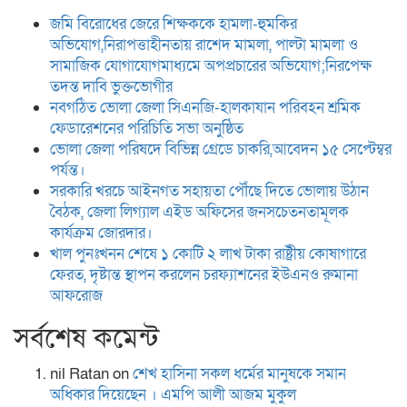
জমি বিরোধের জেরে শিক্ষককে হামলা-হুমকির
অভিযোগ,নিরাপত্তাহীনতায় রাশেদ মামলা, পাল্টা মামলা ও
সামাজিক যোগাযোগমাধ্যমে অপপ্রচারের অভিযোগ;নিরপেক্ষ
তদন্ত দাবি ভুক্তভোগীর
নবগঠিত ভোলা জেলা সিএনজি-হালকাযান পরিবহন শ্রমিক
ফেডারেশনের পরিচিতি সভা অনুষ্ঠিত
ভোলা জেলা পরিষদে বিভিন্ন গ্রেডে চাকরি,আবেদন ১৫ সেপ্টেম্বর
পর্যন্ত।
সরকারি খরচে আইনগত সহায়তা পৌঁছে দিতে ভোলায় উঠান
বৈঠক, জেলা লিগ্যাল এইড অফিসের জনসচেতনতামূলক
কার্যক্রম জোরদার।
খাল পুনঃখনন শেষে ১ কোটি ২ লাখ টাকা রাষ্ট্রীয় কোষাগারে
ফেরত, দৃষ্টান্ত স্থাপন করলেন চরফ্যাশনের ইউএনও রুমানা
আফরোজ
সর্বশেষ কমেন্ট
nil Ratan
on
শেখ হা‌সিনা সকল ধ‌র্মের মানু‌ষকে সমান
অ‌ধিকার দি‌য়ে‌ছেন । এম‌পি আলী আজম মুকুল