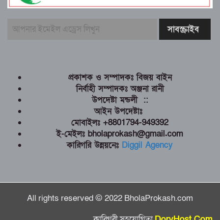
প্রকাশক ও সম্পাদকঃ বিজয় বাইন
নির্বাহী সম্পাদকঃ অঞ্জনা রানী
উপদেষ্টা মন্ডলী ::
আইন উপদেষ্টাঃ
মোবাইলঃ +8801794-949392
ই-মেইলঃ bholaprokash@gmail.com
কারিগরি উন্নয়নেঃ
Diggil Agency
All rights reserved © 2022 BholaProkash.com
কারিগরী সহযোগিতা
DoryHost.Com