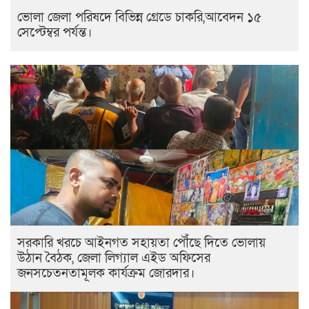
ভোলা জেলা পরিষদে বিভিন্ন গ্রেডে চাকরি,আবেদন ১৫
সেপ্টেম্বর পর্যন্ত।
সরকারি খরচে আইনগত সহায়তা পৌঁছে দিতে ভোলায়
উঠান বৈঠক, জেলা লিগ্যাল এইড অফিসের
জনসচেতনতামূলক কার্যক্রম জোরদার।