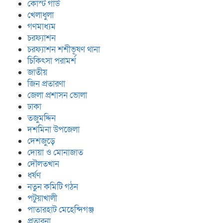
কোস্ট গার্ড
খেলাধুলা
গণমাধ্যম
চরফ্যাশন
চরফ্যাশন শশীভূষণ থানা
চিকিৎসা পরামর্শ
জাতীয়
জিন প্রতারণা
জেলা প্রশাসন ভোলা
ঢাকা
তজুমদ্দিন
দশমিনা উপজেলা
দেশজুড়ে
দোয়া ও মোনাজাত
দৌলতখান
ধর্ষণ
নতুন কমিটি গঠন
পটুয়াখালী
পাতারহাট মেহেন্দিগঞ্জ
প্রতারনা