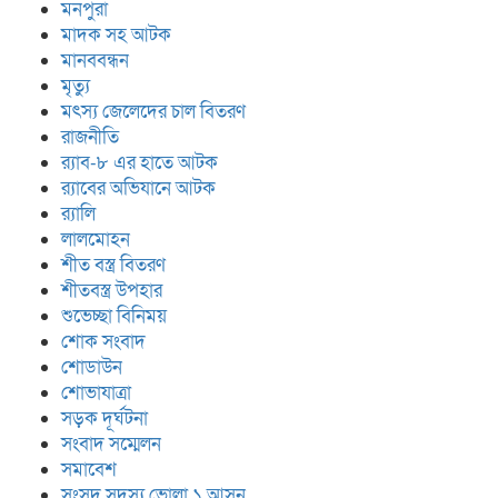
মনপুরা
মাদক সহ আটক
মানববন্ধন
মৃত্যু
মৎস্য জেলেদের চাল বিতরণ
রাজনীতি
র‍্যাব-৮ এর হাতে আটক
র‍্যাবের অভিযানে আটক
র‍্যালি
লালমোহন
শীত বস্ত্র বিতরণ
শীতবস্ত্র উপহার
শুভেচ্ছা বিনিময়
শোক সংবাদ
শোডাউন
শোভাযাত্রা
সড়ক দূর্ঘটনা
সংবাদ সম্মেলন
সমাবেশ
সংসদ সদস্য ভোলা ১ আসন