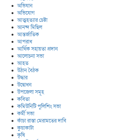
অভিযান
অভিযোগ
আত্মহত্যার চেষ্টা
আনন্দ মিছিল
আন্তর্জাতিক
আপরাধ
আর্থিক সহায়তা প্রদান
আলোচনা সভা
আহত
উঠান বৈঠক
উদ্ধার
উদ্বোধন
উপজেলা সমূহ
কবিতা
কমিউনিটি পুলিশিং সভা
কর্মী সভা
কাঁচা রাস্তা মেরামতের দাবি
কুয়াকাটা
কৃষি