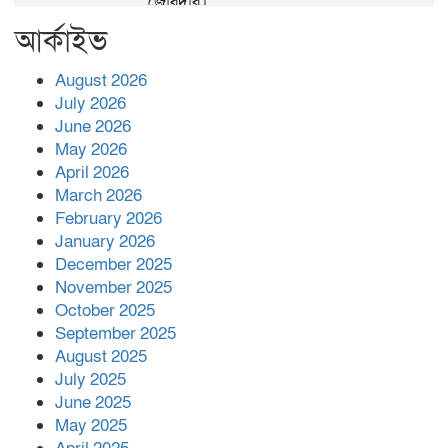
জোরদার।
আর্কাইভ
খাল পুনঃখনন শেষে ১ কোটি ২ লাখ টাকা রাষ্ট্রীয়
কোষাগারে ফেরত, দৃষ্টান্ত স্থাপন করলেন
August 2026
চরফ্যাশনের ইউএনও রুমানা আফরোজ
July 2026
ভোলা সদর হাসপাতালের চিকিৎসক ডা.শুভ
June 2026
প্রসাদ দাসের সহকারী অধ্যাপক পদে
May 2026
পদোন্নতি।
April 2026
March 2026
হঠাৎ সদর হাসপাতালে এমপি পার্থ,রোগীদের
February 2026
পাশে দাঁড়িয়ে শুনলেন সেবার বাস্তব চিত্র
January 2026
December 2025
খাল পুনঃখননে সাশ্রয়,সরকারি কোষাগারে ফিরল
November 2025
২ কোটি ২০ লাখ টাকা।সততার অনন্য দৃষ্টান্ত
October 2025
স্থাপন করলেন ইউএনও বেদবতী মিস্ত্রী।
September 2025
August 2025
‘জ্বিন হাজিরে স্বর্ণ দ্বিগুণ’— প্রতারণার ফাঁদে ১৭
July 2025
নারী,দুলারহাটে চক্রের ৪ সদস্য গ্রেফতার।
June 2025
May 2025
৩০ জুলাই একযোগে এসএসসির ফল প্রকাশ।