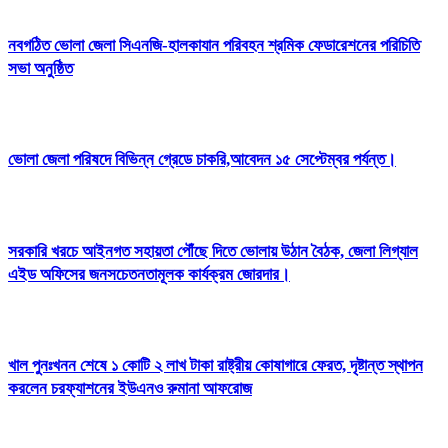
নবগঠিত ভোলা জেলা সিএনজি-হালকাযান পরিবহন শ্রমিক ফেডারেশনের পরিচিতি
সভা অনুষ্ঠিত
ভোলা জেলা পরিষদে বিভিন্ন গ্রেডে চাকরি,আবেদন ১৫ সেপ্টেম্বর পর্যন্ত।
সরকারি খরচে আইনগত সহায়তা পৌঁছে দিতে ভোলায় উঠান বৈঠক, জেলা লিগ্যাল
এইড অফিসের জনসচেতনতামূলক কার্যক্রম জোরদার।
খাল পুনঃখনন শেষে ১ কোটি ২ লাখ টাকা রাষ্ট্রীয় কোষাগারে ফেরত, দৃষ্টান্ত স্থাপন
করলেন চরফ্যাশনের ইউএনও রুমানা আফরোজ