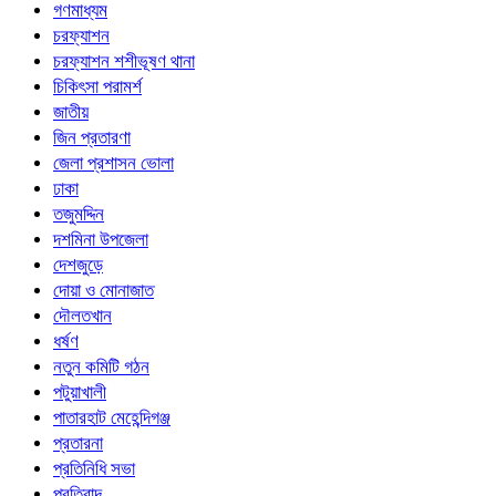
গণমাধ্যম
চরফ্যাশন
চরফ্যাশন শশীভূষণ থানা
চিকিৎসা পরামর্শ
জাতীয়
জিন প্রতারণা
জেলা প্রশাসন ভোলা
ঢাকা
তজুমদ্দিন
দশমিনা উপজেলা
দেশজুড়ে
দোয়া ও মোনাজাত
দৌলতখান
ধর্ষণ
নতুন কমিটি গঠন
পটুয়াখালী
পাতারহাট মেহেন্দিগঞ্জ
প্রতারনা
প্রতিনিধি সভা
প্রতিবাদ