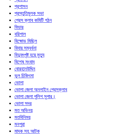
প্রশাসন
প্রস্তুতিমূলক সভা
প্রেস ক্লাব কমিটি গঠন
ফিচার
বরিশাল
বিক্ষোভ মিছিল
বিদায় সম্বর্ধনা
বিদ্যুৎপৃষ্ট হয়ে মৃত্যু
বিশেষ সংবাদ
বোরহানউদ্দিন
ভুল চিকিৎসা
ভোলা
ভোলা জেলা অনলাইন প্রেসক্লাব
ভোলা জেলা পুলিশ সুপার।
ভোলা সদর
মত অভিনয়
মতবিনিময়
মনপুরা
মাদক সহ আটক