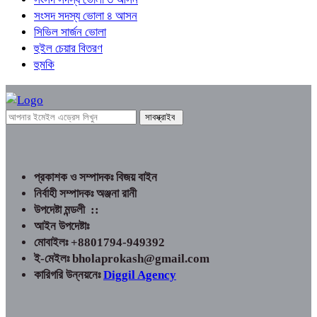
সংসদ সদস্য ভোলা ৪ আসন
সিভিল সার্জন ভোলা
হুইল চেয়ার বিতরণ
হুমকি
প্রকাশক ও সম্পাদকঃ বিজয় বাইন
নির্বাহী সম্পাদকঃ অঞ্জনা রানী
উপদেষ্টা মন্ডলী ::
আইন উপদেষ্টাঃ
মোবাইলঃ +8801794-949392
ই-মেইলঃ bholaprokash@gmail.com
কারিগরি উন্নয়নেঃ
Diggil Agency