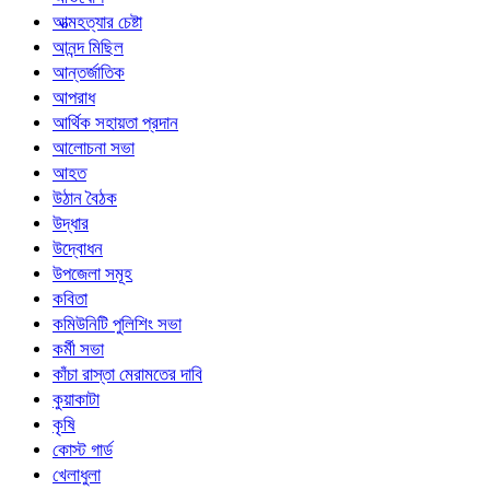
আত্মহত্যার চেষ্টা
আনন্দ মিছিল
আন্তর্জাতিক
আপরাধ
আর্থিক সহায়তা প্রদান
আলোচনা সভা
আহত
উঠান বৈঠক
উদ্ধার
উদ্বোধন
উপজেলা সমূহ
কবিতা
কমিউনিটি পুলিশিং সভা
কর্মী সভা
কাঁচা রাস্তা মেরামতের দাবি
কুয়াকাটা
কৃষি
কোস্ট গার্ড
খেলাধুলা