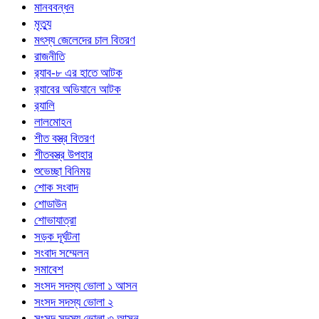
মানববন্ধন
মৃত্যু
মৎস্য জেলেদের চাল বিতরণ
রাজনীতি
র‍্যাব-৮ এর হাতে আটক
র‍্যাবের অভিযানে আটক
র‍্যালি
লালমোহন
শীত বস্ত্র বিতরণ
শীতবস্ত্র উপহার
শুভেচ্ছা বিনিময়
শোক সংবাদ
শোডাউন
শোভাযাত্রা
সড়ক দূর্ঘটনা
সংবাদ সম্মেলন
সমাবেশ
সংসদ সদস্য ভোলা ১ আসন
সংসদ সদস্য ভোলা ২
সংসদ সদস্য ভোলা ৩ আসন