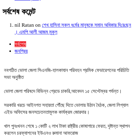
সর্বশেষ কমেন্ট
nil Ratan
on
শেখ হা‌সিনা সকল ধ‌র্মের মানু‌ষকে সমান অ‌ধিকার দি‌য়ে‌ছেন
। এম‌পি আলী আজম মুকুল
সর্বশেষ
জনপ্রিয়
নবগঠিত ভোলা জেলা সিএনজি-হালকাযান পরিবহন শ্রমিক ফেডারেশনের পরিচিতি
সভা অনুষ্ঠিত
ভোলা জেলা পরিষদে বিভিন্ন গ্রেডে চাকরি,আবেদন ১৫ সেপ্টেম্বর পর্যন্ত।
সরকারি খরচে আইনগত সহায়তা পৌঁছে দিতে ভোলায় উঠান বৈঠক, জেলা লিগ্যাল
এইড অফিসের জনসচেতনতামূলক কার্যক্রম জোরদার।
খাল পুনঃখনন শেষে ১ কোটি ২ লাখ টাকা রাষ্ট্রীয় কোষাগারে ফেরত, দৃষ্টান্ত স্থাপন
করলেন চরফ্যাশনের ইউএনও রুমানা আফরোজ