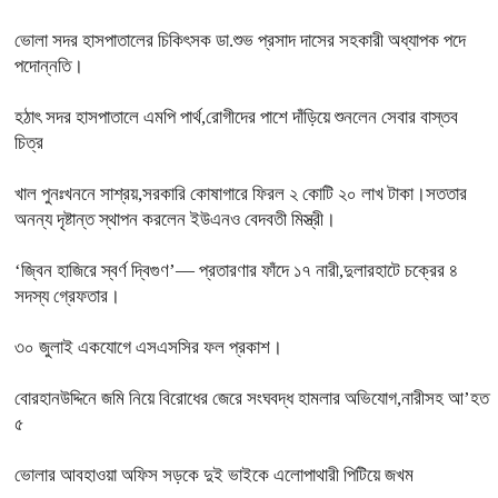
ভোলা সদর হাসপাতালের চিকিৎসক ডা.শুভ প্রসাদ দাসের সহকারী অধ্যাপক পদে
পদোন্নতি।
হঠাৎ সদর হাসপাতালে এমপি পার্থ,রোগীদের পাশে দাঁড়িয়ে শুনলেন সেবার বাস্তব
চিত্র
খাল পুনঃখননে সাশ্রয়,সরকারি কোষাগারে ফিরল ২ কোটি ২০ লাখ টাকা।সততার
অনন্য দৃষ্টান্ত স্থাপন করলেন ইউএনও বেদবতী মিস্ত্রী।
‘জ্বিন হাজিরে স্বর্ণ দ্বিগুণ’— প্রতারণার ফাঁদে ১৭ নারী,দুলারহাটে চক্রের ৪
সদস্য গ্রেফতার।
৩০ জুলাই একযোগে এসএসসির ফল প্রকাশ।
বোরহানউদ্দিনে জমি নিয়ে বিরোধের জেরে সংঘবদ্ধ হামলার অভিযোগ,নারীসহ আ’হত
৫
ভোলার আবহাওয়া অফিস সড়কে দুই ভাইকে এলোপাথারী পিটিয়ে জখম