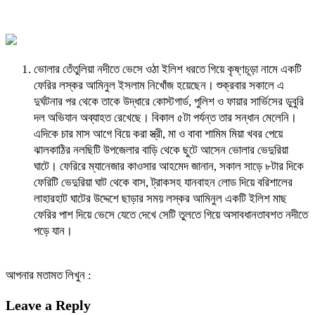
ভোলার তেঁতুলিয়া নদীতে ভেসে ওঠা ইলিশ ধরতে গিয়ে কৃষ্ণচূড়া নামে একটি
ফেরির লস্কর আমিনুল ইসলাম নিখোঁজ হয়েছেন। শুক্রবার সকালে এ
দুর্ঘটনার পর থেকে তাকে উদ্ধারে কোস্টগার্ড, পুলিশ ও ফায়ার সার্ভিসের ডুবুরি
দল অভিযান অব্যাহত রেখেছে। বিকাল ৫টা পর্যন্ত তার সন্ধান মেলেনি।
এদিকে চার মাস আগে বিয়ে করা স্ত্রী, মা ও বাবা শামিম মিয়া খবর পেয়ে
ঝালকাঠির নলছিটি উপজেলার বাড়ি থেকে ছুটে আসেন ভোলার ভেদুরিয়া
ঘাটে। ফেরিরে ম্যানেজার কাওসার আহমেদ জানান, সকাল সাড়ে ৮টার দিকে
ফেরিটি ভেদুরিয়া ঘাট থেকে বাস, ট্রাকসহ যানবাহন লোড দিয়ে বরিশালের
লাহারহাট ঘাটের উদ্দেশে ছাড়ার সময় লস্কর আমিনুল একটি ইলিশ মাছ
ফেরির পাশ দিয়ে ভেসে যেতে দেখে সেটি তুলতে গিয়ে অসাবধানতাবশত নদীতে
পড়ে যান।
আপনার মতামত লিখুন :
Leave a Reply