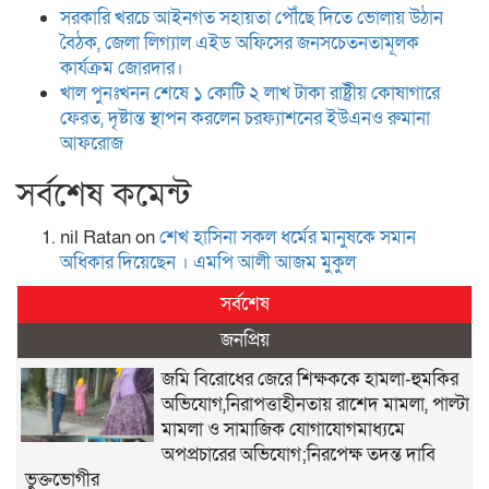
সরকারি খরচে আইনগত সহায়তা পৌঁছে দিতে ভোলায় উঠান
বৈঠক, জেলা লিগ্যাল এইড অফিসের জনসচেতনতামূলক
কার্যক্রম জোরদার।
খাল পুনঃখনন শেষে ১ কোটি ২ লাখ টাকা রাষ্ট্রীয় কোষাগারে
ফেরত, দৃষ্টান্ত স্থাপন করলেন চরফ্যাশনের ইউএনও রুমানা
আফরোজ
সর্বশেষ কমেন্ট
nil Ratan
on
শেখ হা‌সিনা সকল ধ‌র্মের মানু‌ষকে সমান
অ‌ধিকার দি‌য়ে‌ছেন । এম‌পি আলী আজম মুকুল
সর্বশেষ
জনপ্রিয়
জমি বিরোধের জেরে শিক্ষককে হামলা-হুমকির
অভিযোগ,নিরাপত্তাহীনতায় রাশেদ মামলা, পাল্টা
মামলা ও সামাজিক যোগাযোগমাধ্যমে
অপপ্রচারের অভিযোগ;নিরপেক্ষ তদন্ত দাবি
ভুক্তভোগীর