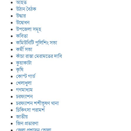
আহত
উঠান বৈঠক
উদ্ধার
উদ্বোধন
উপজেলা সমূহ
কবিতা
কমিউনিটি পুলিশিং সভা
কর্মী সভা
কাঁচা রাস্তা মেরামতের দাবি
কুয়াকাটা
কৃষি
কোস্ট গার্ড
খেলাধুলা
গণমাধ্যম
চরফ্যাশন
চরফ্যাশন শশীভূষণ থানা
চিকিৎসা পরামর্শ
জাতীয়
জিন প্রতারণা
জেলা প্রশাসন ভোলা