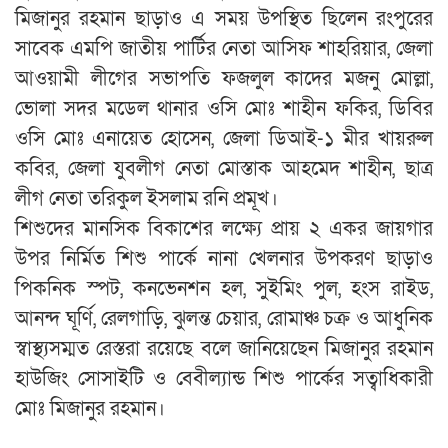
মিজানুর রহমান ছাড়াও এ সময় উপস্থিত ছিলেন রংপুরের
সাবেক এমপি জাতীয় পার্টির নেতা আসিফ শাহরিয়ার, জেলা
আওয়ামী লীগের সভাপতি ফজলুল কাদের মজনু মোল্লা,
ভোলা সদর মডেল থানার ওসি মোঃ শাহীন ফকির, ডিবির
ওসি মোঃ এনায়েত হোসেন, জেলা ডিআই-১ মীর খায়রুল
কবির, জেলা যুবলীগ নেতা মোস্তাক আহমেদ শাহীন, ছাত্র
লীগ নেতা তরিকুল ইসলাম রনি প্রমূখ।
শিশুদের মানসিক বিকাশের লক্ষ্যে প্রায় ২ একর জায়গার
উপর নির্মিত শিশু পার্কে নানা খেলনার উপকরণ ছাড়াও
পিকনিক স্পট, কনভেনশন হল, সুইমিং পুল, হংস রাইড,
আনন্দ ঘূর্ণি, রেলগাড়ি, ঝুলন্ত চেয়ার, রোমাঞ্চ চক্র ও আধুনিক
স্বাস্থ্যসম্মত রেস্তরা রয়েছে বলে জানিয়েছেন মিজানুর রহমান
হাউজিং সোসাইটি ও বেবীল্যান্ড শিশু পার্কের সত্বাধিকারী
মোঃ মিজানুর রহমান।