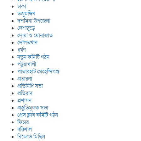
ঢাকা
তজুমদ্দিন
দশমিনা উপজেলা
দেশজুড়ে
দোয়া ও মোনাজাত
দৌলতখান
ধর্ষণ
নতুন কমিটি গঠন
পটুয়াখালী
পাতারহাট মেহেন্দিগঞ্জ
প্রতারনা
প্রতিনিধি সভা
প্রতিবাদ
প্রশাসন
প্রস্তুতিমূলক সভা
প্রেস ক্লাব কমিটি গঠন
ফিচার
বরিশাল
বিক্ষোভ মিছিল