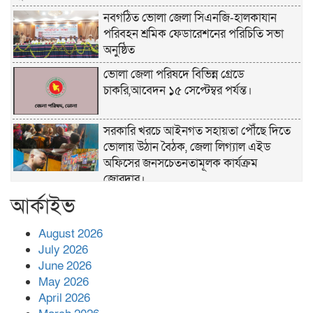
নবগঠিত ভোলা জেলা সিএনজি-হালকাযান
পরিবহন শ্রমিক ফেডারেশনের পরিচিতি সভা
অনুষ্ঠিত
ভোলা জেলা পরিষদে বিভিন্ন গ্রেডে
চাকরি,আবেদন ১৫ সেপ্টেম্বর পর্যন্ত।
সরকারি খরচে আইনগত সহায়তা পৌঁছে দিতে
ভোলায় উঠান বৈঠক, জেলা লিগ্যাল এইড
অফিসের জনসচেতনতামূলক কার্যক্রম
জোরদার।
আর্কাইভ
খাল পুনঃখনন শেষে ১ কোটি ২ লাখ টাকা রাষ্ট্রীয়
কোষাগারে ফেরত, দৃষ্টান্ত স্থাপন করলেন
August 2026
চরফ্যাশনের ইউএনও রুমানা আফরোজ
July 2026
ভোলা সদর হাসপাতালের চিকিৎসক ডা.শুভ
June 2026
প্রসাদ দাসের সহকারী অধ্যাপক পদে পদোন্নতি।
May 2026
April 2026
হঠাৎ সদর হাসপাতালে এমপি পার্থ,রোগীদের