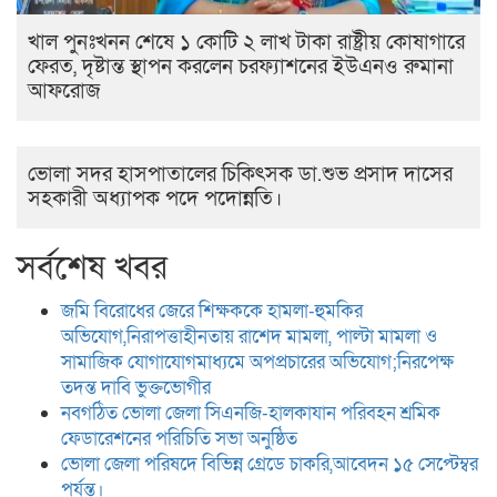
খাল পুনঃখনন শেষে ১ কোটি ২ লাখ টাকা রাষ্ট্রীয় কোষাগারে
ফেরত, দৃষ্টান্ত স্থাপন করলেন চরফ্যাশনের ইউএনও রুমানা
আফরোজ
ভোলা সদর হাসপাতালের চিকিৎসক ডা.শুভ প্রসাদ দাসের
সহকারী অধ্যাপক পদে পদোন্নতি।
সর্বশেষ খবর
জমি বিরোধের জেরে শিক্ষককে হামলা-হুমকির
অভিযোগ,নিরাপত্তাহীনতায় রাশেদ মামলা, পাল্টা মামলা ও
সামাজিক যোগাযোগমাধ্যমে অপপ্রচারের অভিযোগ;নিরপেক্ষ
তদন্ত দাবি ভুক্তভোগীর
নবগঠিত ভোলা জেলা সিএনজি-হালকাযান পরিবহন শ্রমিক
ফেডারেশনের পরিচিতি সভা অনুষ্ঠিত
ভোলা জেলা পরিষদে বিভিন্ন গ্রেডে চাকরি,আবেদন ১৫ সেপ্টেম্বর
পর্যন্ত।