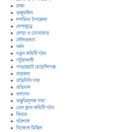
ঢাকা
তজুমদ্দিন
দশমিনা উপজেলা
দেশজুড়ে
দোয়া ও মোনাজাত
দৌলতখান
ধর্ষণ
নতুন কমিটি গঠন
পটুয়াখালী
পাতারহাট মেহেন্দিগঞ্জ
প্রতারনা
প্রতিনিধি সভা
প্রতিবাদ
প্রশাসন
প্রস্তুতিমূলক সভা
প্রেস ক্লাব কমিটি গঠন
ফিচার
বরিশাল
বিক্ষোভ মিছিল