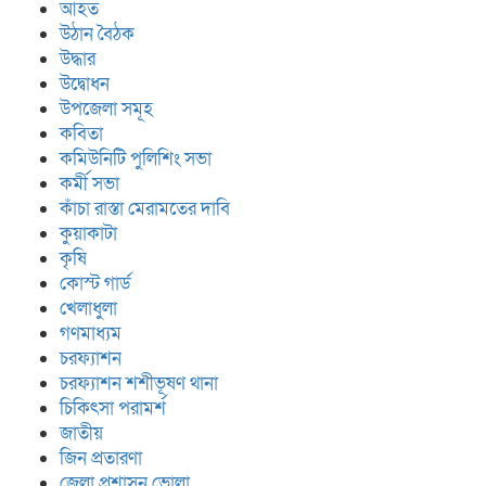
আহত
উঠান বৈঠক
উদ্ধার
উদ্বোধন
উপজেলা সমূহ
কবিতা
কমিউনিটি পুলিশিং সভা
কর্মী সভা
কাঁচা রাস্তা মেরামতের দাবি
কুয়াকাটা
কৃষি
কোস্ট গার্ড
খেলাধুলা
গণমাধ্যম
চরফ্যাশন
চরফ্যাশন শশীভূষণ থানা
চিকিৎসা পরামর্শ
জাতীয়
জিন প্রতারণা
জেলা প্রশাসন ভোলা