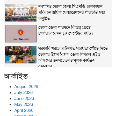
নবগঠিত ভোলা জেলা সিএনজি-হালকাযান
পরিবহন শ্রমিক ফেডারেশনের পরিচিতি সভা
অনুষ্ঠিত
ভোলা জেলা পরিষদে বিভিন্ন গ্রেডে
চাকরি,আবেদন ১৫ সেপ্টেম্বর পর্যন্ত।
সরকারি খরচে আইনগত সহায়তা পৌঁছে দিতে
ভোলায় উঠান বৈঠক, জেলা লিগ্যাল এইড
অফিসের জনসচেতনতামূলক কার্যক্রম
জোরদার।
আর্কাইভ
খাল পুনঃখনন শেষে ১ কোটি ২ লাখ টাকা রাষ্ট্রীয়
কোষাগারে ফেরত, দৃষ্টান্ত স্থাপন করলেন
August 2026
চরফ্যাশনের ইউএনও রুমানা আফরোজ
July 2026
ভোলা সদর হাসপাতালের চিকিৎসক ডা.শুভ
June 2026
প্রসাদ দাসের সহকারী অধ্যাপক পদে পদোন্নতি।
May 2026
April 2026
হঠাৎ সদর হাসপাতালে এমপি পার্থ,রোগীদের