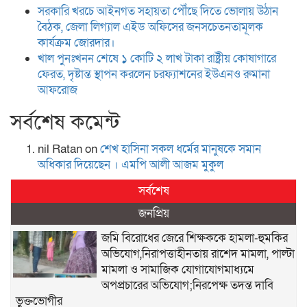
সরকারি খরচে আইনগত সহায়তা পৌঁছে দিতে ভোলায় উঠান
বৈঠক, জেলা লিগ্যাল এইড অফিসের জনসচেতনতামূলক
কার্যক্রম জোরদার।
খাল পুনঃখনন শেষে ১ কোটি ২ লাখ টাকা রাষ্ট্রীয় কোষাগারে
ফেরত, দৃষ্টান্ত স্থাপন করলেন চরফ্যাশনের ইউএনও রুমানা
আফরোজ
সর্বশেষ কমেন্ট
nil Ratan
on
শেখ হা‌সিনা সকল ধ‌র্মের মানু‌ষকে সমান
অ‌ধিকার দি‌য়ে‌ছেন । এম‌পি আলী আজম মুকুল
সর্বশেষ
জনপ্রিয়
জমি বিরোধের জেরে শিক্ষককে হামলা-হুমকির
অভিযোগ,নিরাপত্তাহীনতায় রাশেদ মামলা, পাল্টা
মামলা ও সামাজিক যোগাযোগমাধ্যমে
অপপ্রচারের অভিযোগ;নিরপেক্ষ তদন্ত দাবি
ভুক্তভোগীর