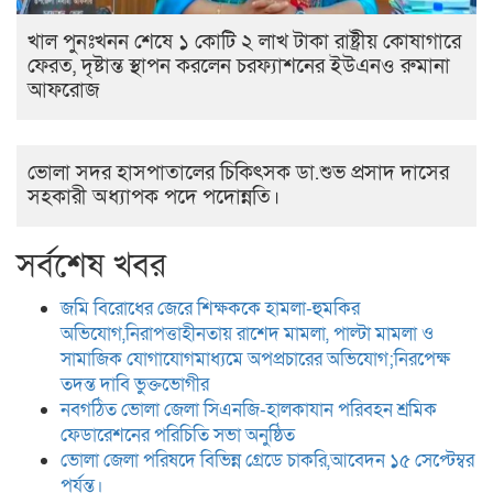
খাল পুনঃখনন শেষে ১ কোটি ২ লাখ টাকা রাষ্ট্রীয় কোষাগারে
ফেরত, দৃষ্টান্ত স্থাপন করলেন চরফ্যাশনের ইউএনও রুমানা
আফরোজ
ভোলা সদর হাসপাতালের চিকিৎসক ডা.শুভ প্রসাদ দাসের
সহকারী অধ্যাপক পদে পদোন্নতি।
সর্বশেষ খবর
জমি বিরোধের জেরে শিক্ষককে হামলা-হুমকির
অভিযোগ,নিরাপত্তাহীনতায় রাশেদ মামলা, পাল্টা মামলা ও
সামাজিক যোগাযোগমাধ্যমে অপপ্রচারের অভিযোগ;নিরপেক্ষ
তদন্ত দাবি ভুক্তভোগীর
নবগঠিত ভোলা জেলা সিএনজি-হালকাযান পরিবহন শ্রমিক
ফেডারেশনের পরিচিতি সভা অনুষ্ঠিত
ভোলা জেলা পরিষদে বিভিন্ন গ্রেডে চাকরি,আবেদন ১৫ সেপ্টেম্বর
পর্যন্ত।