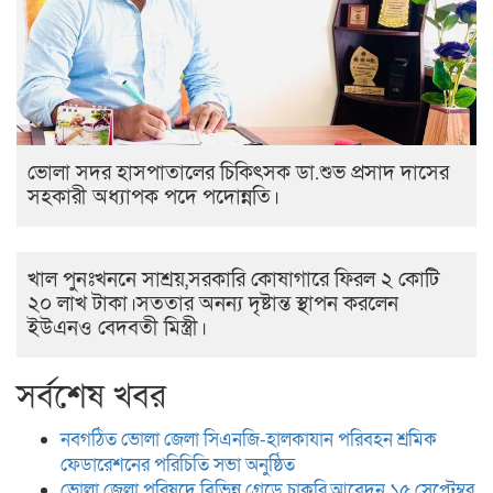
ভোলা সদর হাসপাতালের চিকিৎসক ডা.শুভ প্রসাদ দাসের
সহকারী অধ্যাপক পদে পদোন্নতি।
খাল পুনঃখননে সাশ্রয়,সরকারি কোষাগারে ফিরল ২ কোটি
২০ লাখ টাকা।সততার অনন্য দৃষ্টান্ত স্থাপন করলেন
ইউএনও বেদবতী মিস্ত্রী।
সর্বশেষ খবর
নবগঠিত ভোলা জেলা সিএনজি-হালকাযান পরিবহন শ্রমিক
ফেডারেশনের পরিচিতি সভা অনুষ্ঠিত
ভোলা জেলা পরিষদে বিভিন্ন গ্রেডে চাকরি,আবেদন ১৫ সেপ্টেম্বর