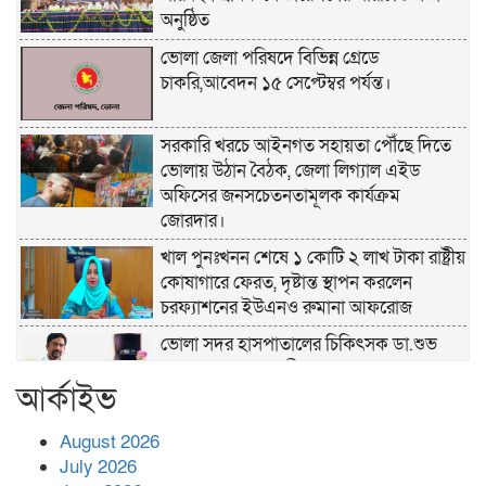
অনুষ্ঠিত
ভোলা জেলা পরিষদে বিভিন্ন গ্রেডে
চাকরি,আবেদন ১৫ সেপ্টেম্বর পর্যন্ত।
সরকারি খরচে আইনগত সহায়তা পৌঁছে দিতে
ভোলায় উঠান বৈঠক, জেলা লিগ্যাল এইড
অফিসের জনসচেতনতামূলক কার্যক্রম
জোরদার।
খাল পুনঃখনন শেষে ১ কোটি ২ লাখ টাকা রাষ্ট্রীয়
কোষাগারে ফেরত, দৃষ্টান্ত স্থাপন করলেন
চরফ্যাশনের ইউএনও রুমানা আফরোজ
ভোলা সদর হাসপাতালের চিকিৎসক ডা.শুভ
প্রসাদ দাসের সহকারী অধ্যাপক পদে
আর্কাইভ
পদোন্নতি।
হঠাৎ সদর হাসপাতালে এমপি পার্থ,রোগীদের
August 2026
পাশে দাঁড়িয়ে শুনলেন সেবার বাস্তব চিত্র
July 2026