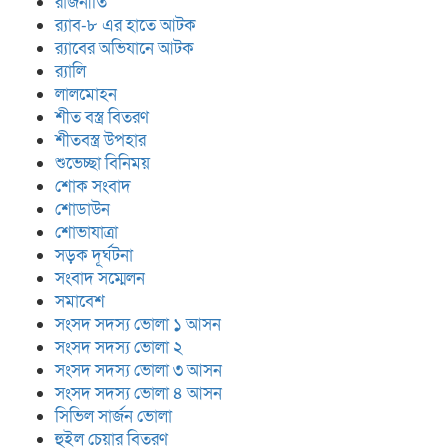
রাজনীতি
র‍্যাব-৮ এর হাতে আটক
র‍্যাবের অভিযানে আটক
র‍্যালি
লালমোহন
শীত বস্ত্র বিতরণ
শীতবস্ত্র উপহার
শুভেচ্ছা বিনিময়
শোক সংবাদ
শোডাউন
শোভাযাত্রা
সড়ক দূর্ঘটনা
সংবাদ সম্মেলন
সমাবেশ
সংসদ সদস্য ভোলা ১ আসন
সংসদ সদস্য ভোলা ২
সংসদ সদস্য ভোলা ৩ আসন
সংসদ সদস্য ভোলা ৪ আসন
সিভিল সার্জন ভোলা
হুইল চেয়ার বিতরণ