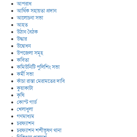
আপরাধ
আর্থিক সহায়তা প্রদান
আলোচনা সভা
আহত
উঠান বৈঠক
উদ্ধার
উদ্বোধন
উপজেলা সমূহ
কবিতা
কমিউনিটি পুলিশিং সভা
কর্মী সভা
কাঁচা রাস্তা মেরামতের দাবি
কুয়াকাটা
কৃষি
কোস্ট গার্ড
খেলাধুলা
গণমাধ্যম
চরফ্যাশন
চরফ্যাশন শশীভূষণ থানা