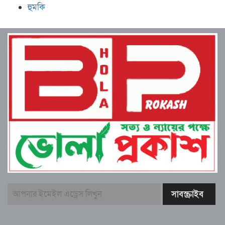
হুমকি