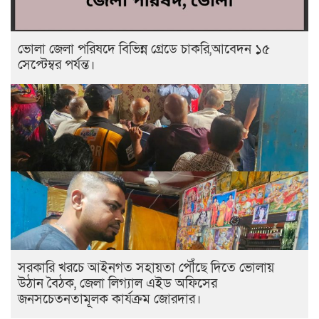
ভোলা জেলা পরিষদে বিভিন্ন গ্রেডে চাকরি,আবেদন ১৫
সেপ্টেম্বর পর্যন্ত।
সরকারি খরচে আইনগত সহায়তা পৌঁছে দিতে ভোলায়
উঠান বৈঠক, জেলা লিগ্যাল এইড অফিসের
জনসচেতনতামূলক কার্যক্রম জোরদার।