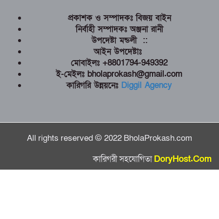
প্রকাশক ও সম্পাদকঃ বিজয় বাইন
নির্বাহী সম্পাদকঃ অঞ্জনা রানী
উপদেষ্টা মন্ডলী ::
আইন উপদেষ্টাঃ
মোবাইলঃ +8801794-949392
ই-মেইলঃ bholaprokash@gmail.com
কারিগরি উন্নয়নেঃ
Diggil Agency
All rights reserved © 2022 BholaProkash.com
কারিগরী সহযোগিতা
DoryHost.Com