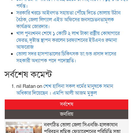
পর্যন্ত।
সরকারি খরচে আইনগত সহায়তা পৌঁছে দিতে ভোলায় উঠান
বৈঠক, জেলা লিগ্যাল এইড অফিসের জনসচেতনতামূলক
কার্যক্রম জোরদার।
খাল পুনঃখনন শেষে ১ কোটি ২ লাখ টাকা রাষ্ট্রীয় কোষাগারে
ফেরত, দৃষ্টান্ত স্থাপন করলেন চরফ্যাশনের ইউএনও রুমানা
আফরোজ
ভোলা সদর হাসপাতালের চিকিৎসক ডা.শুভ প্রসাদ দাসের
সহকারী অধ্যাপক পদে পদোন্নতি।
সর্বশেষ কমেন্ট
nil Ratan
on
শেখ হা‌সিনা সকল ধ‌র্মের মানু‌ষকে সমান
অ‌ধিকার দি‌য়ে‌ছেন । এম‌পি আলী আজম মুকুল
সর্বশেষ
জনপ্রিয়
নবগঠিত ভোলা জেলা সিএনজি-হালকাযান
পরিবহন শ্রমিক ফেডারেশনের পরিচিতি সভা