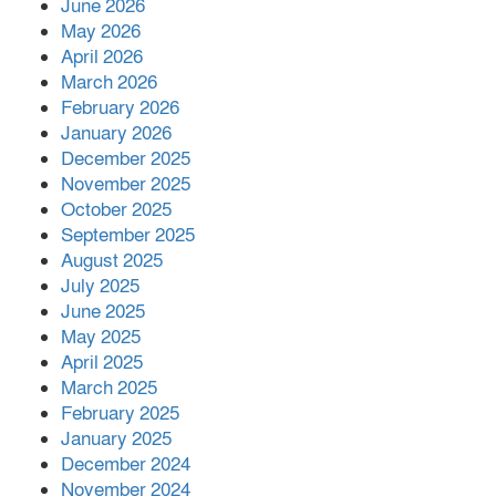
June 2026
May 2026
খাল পুনঃখননে সাশ্রয়,সরকারি কোষাগারে ফিরল
April 2026
২ কোটি ২০ লাখ টাকা।সততার অনন্য দৃষ্টান্ত
March 2026
স্থাপন করলেন ইউএনও বেদবতী মিস্ত্রী।
February 2026
‘জ্বিন হাজিরে স্বর্ণ দ্বিগুণ’— প্রতারণার ফাঁদে ১৭
January 2026
নারী,দুলারহাটে চক্রের ৪ সদস্য গ্রেফতার।
December 2025
November 2025
October 2025
৩০ জুলাই একযোগে এসএসসির ফল প্রকাশ।
September 2025
August 2025
July 2025
বোরহানউদ্দিনে জমি নিয়ে বিরোধের জেরে
June 2025
সংঘবদ্ধ হামলার অভিযোগ,নারীসহ আ’হত ৫
May 2025
April 2025
March 2025
February 2025
January 2025
December 2024
November 2024