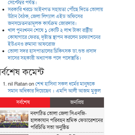
সেপ্টেম্বর পর্যন্ত।
সরকারি খরচে আইনগত সহায়তা পৌঁছে দিতে ভোলায়
উঠান বৈঠক, জেলা লিগ্যাল এইড অফিসের
জনসচেতনতামূলক কার্যক্রম জোরদার।
খাল পুনঃখনন শেষে ১ কোটি ২ লাখ টাকা রাষ্ট্রীয়
কোষাগারে ফেরত, দৃষ্টান্ত স্থাপন করলেন চরফ্যাশনের
ইউএনও রুমানা আফরোজ
ভোলা সদর হাসপাতালের চিকিৎসক ডা.শুভ প্রসাদ
দাসের সহকারী অধ্যাপক পদে পদোন্নতি।
র্বশেষ কমেন্ট
nil Ratan
on
শেখ হা‌সিনা সকল ধ‌র্মের মানু‌ষকে
সমান অ‌ধিকার দি‌য়ে‌ছেন । এম‌পি আলী আজম মুকুল
সর্বশেষ
জনপ্রিয়
নবগঠিত ভোলা জেলা সিএনজি-
হালকাযান পরিবহন শ্রমিক ফেডারেশনের
পরিচিতি সভা অনুষ্ঠিত