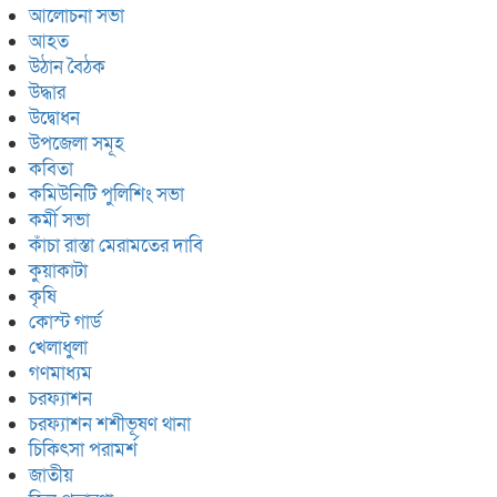
আলোচনা সভা
আহত
উঠান বৈঠক
উদ্ধার
উদ্বোধন
উপজেলা সমূহ
কবিতা
কমিউনিটি পুলিশিং সভা
কর্মী সভা
কাঁচা রাস্তা মেরামতের দাবি
কুয়াকাটা
কৃষি
কোস্ট গার্ড
খেলাধুলা
গণমাধ্যম
চরফ্যাশন
চরফ্যাশন শশীভূষণ থানা
চিকিৎসা পরামর্শ
জাতীয়