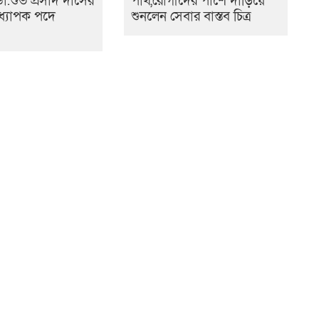
া.শুভ প্রসাদ দাসের
পার্থ,রোগীদের পাশে দাঁড়িয়ে
ধ্যাপক পদে
শুনলেন সেবার বাস্তব চিত্র