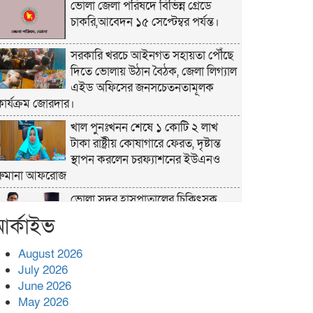
ভোলা জেলা পরিষদে বিভিন্ন গ্রেডে
চাকরি,আবেদন ১৫ সেপ্টেম্বর পর্যন্ত।
সরকারি খরচে আইনগত সহায়তা পৌঁছে
দিতে ভোলায় উঠান বৈঠক, জেলা লিগ্যাল
এইড অফিসের জনসচেতনতামূলক
কার্যক্রম জোরদার।
খাল পুনঃখনন শেষে ১ কোটি ২ লাখ
টাকা রাষ্ট্রীয় কোষাগারে ফেরত, দৃষ্টান্ত
স্থাপন করলেন চরফ্যাশনের ইউএনও
রুমানা আফরোজ
ভোলা সদর হাসপাতালের চিকিৎসক
ডা.শুভ প্রসাদ দাসের সহকারী অধ্যাপক
র্কাইভ
পদে পদোন্নতি।
August 2026
হঠাৎ সদর হাসপাতালে এমপি
July 2026
পার্থ,রোগীদের পাশে দাঁড়িয়ে শুনলেন
June 2026
সেবার বাস্তব চিত্র
May 2026
খাল পুনঃখননে সাশ্রয়,সরকারি কোষাগারে