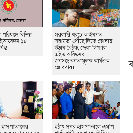
পরিষদে বিভিন্ন
সরকারি খরচে আইনগত
করি,আবেদন ১৫
সহায়তা পৌঁছে দিতে ভোলায়
্যন্ত।
উঠান বৈঠক, জেলা লিগ্যাল
এইড অফিসের
জনসচেতনতামূলক কার্যক্রম
ক
জোরদার।
 হাসপাতালের
হঠাৎ সদর হাসপাতালে এমপি