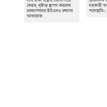
লাখ টাকা রাষ্ট্রীয় কোষাগারে
চিকিৎসক ড
ফেরত, দৃষ্টান্ত স্থাপন করলেন
সহকারী অ
চরফ্যাশনের ইউএনও রুমানা
পদোন্নতি।
আফরোজ