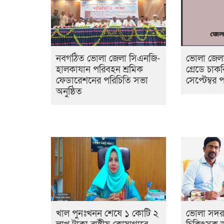
নবগঠিত ভোলা জেলা সিএনজি-
ভোলা জেলা 
হালকাযান পরিবহন শ্রমিক
গ্রেডে চা
ফেডারেশনের পরিচিতি সভা
সেপ্টেম্বর পর
অনুষ্ঠিত
খাল পুনঃখনন শেষে ১ কোটি ২
ভোলা সদর