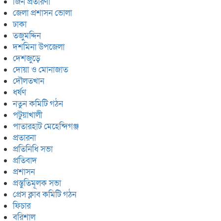
জিন প্রতারণা
জেলা প্রশাসন ভোলা
ঢাকা
তজুমদ্দিন
দশমিনা উপজেলা
দেশজুড়ে
দোয়া ও মোনাজাত
দৌলতখান
ধর্ষণ
নতুন কমিটি গঠন
পটুয়াখালী
পাতারহাট মেহেন্দিগঞ্জ
প্রতারনা
প্রতিনিধি সভা
প্রতিবাদ
প্রশাসন
প্রস্তুতিমূলক সভা
প্রেস ক্লাব কমিটি গঠন
ফিচার
বরিশাল