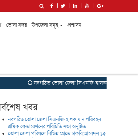
া
ভোলা সদর
উপজেলা সমূহ
প্রশাসন
নবগঠিত ভোলা জেলা সিএনজি-হালকাযান পরিবহন শ্রমিক ফেডা
র্বশেষ খবর
নবগঠিত ভোলা জেলা সিএনজি-হালকাযান পরিবহন
শ্রমিক ফেডারেশনের পরিচিতি সভা অনুষ্ঠিত
ভোলা জেলা পরিষদে বিভিন্ন গ্রেডে চাকরি,আবেদন ১৫