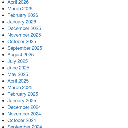
April 2026
ফিরল ২ কোটি ২০ লাখ টাকা।সততার
March 2026
অনন্য দৃষ্টান্ত স্থাপন করলেন ইউএনও
February 2026
েদবতী মিস্ত্রী।
January 2026
December 2025
‘জ্বিন হাজিরে স্বর্ণ দ্বিগুণ’— প্রতারণার
November 2025
ফাঁদে ১৭ নারী,দুলারহাটে চক্রের ৪ সদস্য
October 2025
গ্রেফতার।
September 2025
৩০ জুলাই একযোগে এসএসসির ফল
August 2025
প্রকাশ।
July 2025
June 2025
বোরহানউদ্দিনে জমি নিয়ে বিরোধের
May 2025
জেরে সংঘবদ্ধ হামলার অভিযোগ,নারীসহ
April 2025
আ’হত ৫
March 2025
February 2025
January 2025
December 2024
November 2024
October 2024
September 2024