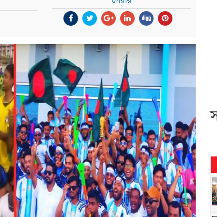
শেয়ার
স