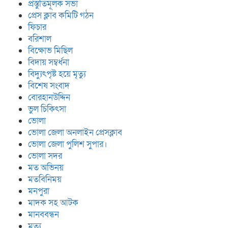
প্রস্তুতিমূলক সভা
প্রেস ক্লাব কমিটি গঠন
ফিচার
বরিশাল
বিক্ষোভ মিছিল
বিদায় সম্বর্ধনা
বিদ্যুৎপৃষ্ট হয়ে মৃত্যু
বিশেষ সংবাদ
বোরহানউদ্দিন
ভুল চিকিৎসা
ভোলা
ভোলা জেলা অনলাইন প্রেসক্লাব
ভোলা জেলা পুলিশ সুপার।
ভোলা সদর
মত অভিনয়
মতবিনিময়
মনপুরা
মাদক সহ আটক
মানববন্ধন
মৃত্যু