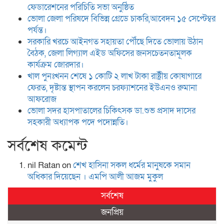
ফেডারেশনের পরিচিতি সভা অনুষ্ঠিত
ভোলা জেলা পরিষদে বিভিন্ন গ্রেডে চাকরি,আবেদন ১৫ সেপ্টেম্বর
পর্যন্ত।
সরকারি খরচে আইনগত সহায়তা পৌঁছে দিতে ভোলায় উঠান
বৈঠক, জেলা লিগ্যাল এইড অফিসের জনসচেতনতামূলক
কার্যক্রম জোরদার।
খাল পুনঃখনন শেষে ১ কোটি ২ লাখ টাকা রাষ্ট্রীয় কোষাগারে
ফেরত, দৃষ্টান্ত স্থাপন করলেন চরফ্যাশনের ইউএনও রুমানা
আফরোজ
ভোলা সদর হাসপাতালের চিকিৎসক ডা.শুভ প্রসাদ দাসের
সহকারী অধ্যাপক পদে পদোন্নতি।
সর্বশেষ কমেন্ট
nil Ratan
on
শেখ হা‌সিনা সকল ধ‌র্মের মানু‌ষকে সমান
অ‌ধিকার দি‌য়ে‌ছেন । এম‌পি আলী আজম মুকুল
সর্বশেষ
জনপ্রিয়