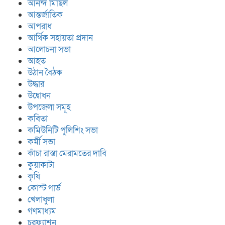
আনন্দ মিছিল
আন্তর্জাতিক
আপরাধ
আর্থিক সহায়তা প্রদান
আলোচনা সভা
আহত
উঠান বৈঠক
উদ্ধার
উদ্বোধন
উপজেলা সমূহ
কবিতা
কমিউনিটি পুলিশিং সভা
কর্মী সভা
কাঁচা রাস্তা মেরামতের দাবি
কুয়াকাটা
কৃষি
কোস্ট গার্ড
খেলাধুলা
গণমাধ্যম
চরফ্যাশন