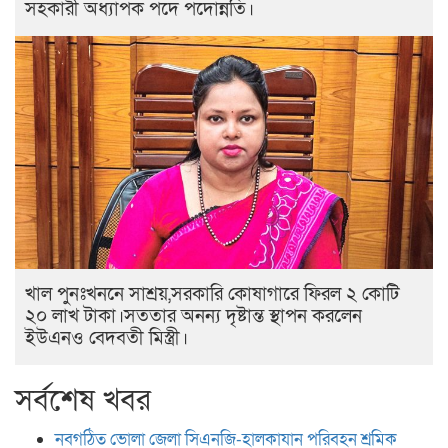
সহকারী অধ্যাপক পদে পদোন্নতি।
খাল পুনঃখননে সাশ্রয়,সরকারি কোষাগারে ফিরল ২ কোটি
২০ লাখ টাকা।সততার অনন্য দৃষ্টান্ত স্থাপন করলেন
ইউএনও বেদবতী মিস্ত্রী।
সর্বশেষ খবর
নবগঠিত ভোলা জেলা সিএনজি-হালকাযান পরিবহন শ্রমিক