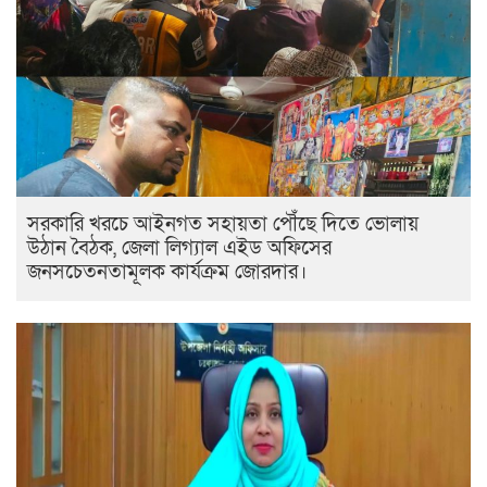
সরকারি খরচে আইনগত সহায়তা পৌঁছে দিতে ভোলায়
উঠান বৈঠক, জেলা লিগ্যাল এইড অফিসের
জনসচেতনতামূলক কার্যক্রম জোরদার।