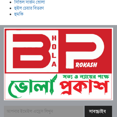
সিভিল সার্জন ভোলা
হুইল চেয়ার বিতরণ
হুমকি