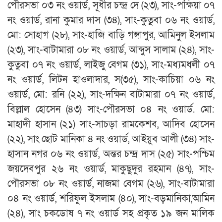
পৌরসভা ০৩ নং ওয়ার্ড, সূধীর চন্দ্র দে (২৩), সাং-পক্ষিয়া ০৭
নং ওয়ার্ড, রানা কুমার দাস (৩৪), সাং-কুতুবা ০৬ নং ওয়ার্ড,
মো: সোহাগ (২৮), সাং-হাজি বাড়ি গঙ্গাপুর, আমিনুল ইসলাম
(২৩), সাং-বাটামারা ০৮ নং ওয়ার্ড, আব্দুস সালাম (২৪), সাং-
কুতুবা ০৭ নং ওয়ার্ড, লাইজু বেগম (৩১), সাং-মধ্যমধলী ০৭
নং ওয়ার্ড, লিটন হাওলাদার, স(৩৫), সাং-কাচিয়া ০৬ নং
ওয়ার্ড, মো: রনি (২২), সাং-দক্ষিন বাটামারা ০৭ নং ওয়ার্ড,
বিল্লাল হোসেন (৪৩) সাং-পৌরসভা ০৪ নং ওয়ার্ড. মো:
মাহাদী হাসান (২১) সাং-সাচড়া রামকেশব, আদিব হোসেন
(২২), সাং ছোট মানিকা ৪ নং ওয়ার্ড, আইয়ুব আলী (৩৪) সাং-
হাসান নগর ০৬ নং ওয়ার্ড, অন্তর চন্দ্র দাস (২৫) সাং-পশ্চিম
জয়দেবপুর ২৬ নং ওয়ার্ড, মাকুছুদুর রহমান (৪৭), সাং-
পৌরসভা ০৮ নং ওয়ার্ড, নাজমা বেগম (২৬), সাং-বাটামারা
০৪ নং ওয়ার্ড, শরিফুল ইসলাম (৪০), সাং-বড়মানিকা,আমিন
(২৪), সাং চকডোষ ৭ নং ওয়ার্ড সহ প্রকৃত ১৯ জন মালিক