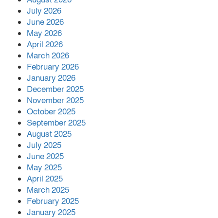
পাশে দাঁড়িয়ে শুনলেন সেবার বাস্তব চিত্র
July 2026
June 2026
May 2026
খাল পুনঃখননে সাশ্রয়,সরকারি কোষাগারে ফিরল
April 2026
২ কোটি ২০ লাখ টাকা।সততার অনন্য দৃষ্টান্ত
March 2026
স্থাপন করলেন ইউএনও বেদবতী মিস্ত্রী।
February 2026
‘জ্বিন হাজিরে স্বর্ণ দ্বিগুণ’— প্রতারণার ফাঁদে ১৭
January 2026
নারী,দুলারহাটে চক্রের ৪ সদস্য গ্রেফতার।
December 2025
November 2025
October 2025
৩০ জুলাই একযোগে এসএসসির ফল প্রকাশ।
September 2025
August 2025
July 2025
বোরহানউদ্দিনে জমি নিয়ে বিরোধের জেরে
June 2025
সংঘবদ্ধ হামলার অভিযোগ,নারীসহ আ’হত ৫
May 2025
April 2025
March 2025
February 2025
January 2025