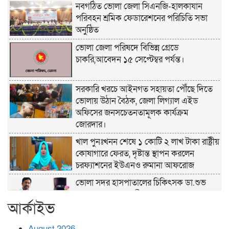
নবগঠিত ভোলা জেলা সিএনজি-হালকাযান
পরিবহন শ্রমিক ফেডারেশনের পরিচিতি সভা
অনুষ্ঠিত
ভোলা জেলা পরিষদে বিভিন্ন গ্রেডে
চাকরি,আবেদন ১৫ সেপ্টেম্বর পর্যন্ত।
সরকারি খরচে আইনগত সহায়তা পৌঁছে দিতে
ভোলায় উঠান বৈঠক, জেলা লিগ্যাল এইড
অফিসের জনসচেতনতামূলক কার্যক্রম
জোরদার।
খাল পুনঃখনন শেষে ১ কোটি ২ লাখ টাকা রাষ্ট্রীয়
কোষাগারে ফেরত, দৃষ্টান্ত স্থাপন করলেন
চরফ্যাশনের ইউএনও রুমানা আফরোজ
ভোলা সদর হাসপাতালের চিকিৎসক ডা.শুভ
প্রসাদ দাসের সহকারী অধ্যাপক পদে
আর্কাইভ
পদোন্নতি।
হঠাৎ সদর হাসপাতালে এমপি পার্থ,রোগীদের
August 2026