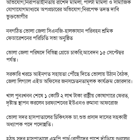
অভিযোগ,নিরাপত্তাহীনতায় রাশেদ মামলা, পাল্টা মামলা ও সামাজিক
যোগাযোগমাধ্যমে অপপ্রচারের অভিযোগ;নিরপেক্ষ তদন্ত দাবি
ভুক্তভোগীর
নবগঠিত ভোলা জেলা সিএনজি-হালকাযান পরিবহন শ্রমিক
ফেডারেশনের পরিচিতি সভা অনুষ্ঠিত
ভোলা জেলা পরিষদে বিভিন্ন গ্রেডে চাকরি,আবেদন ১৫ সেপ্টেম্বর
পর্যন্ত।
সরকারি খরচে আইনগত সহায়তা পৌঁছে দিতে ভোলায় উঠান বৈঠক,
জেলা লিগ্যাল এইড অফিসের জনসচেতনতামূলক কার্যক্রম জোরদার।
খাল পুনঃখনন শেষে ১ কোটি ২ লাখ টাকা রাষ্ট্রীয় কোষাগারে ফেরত,
দৃষ্টান্ত স্থাপন করলেন চরফ্যাশনের ইউএনও রুমানা আফরোজ
ভোলা সদর হাসপাতালের চিকিৎসক ডা.শুভ প্রসাদ দাসের সহকারী
অধ্যাপক পদে পদোন্নতি।
হঠাৎ সদর হাসপাতালে এমপি পার্থ,রোগীদের পাশে দাঁড়িয়ে শুনলেন