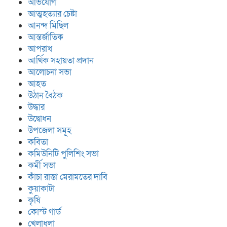
অভিযোগ
আত্মহত্যার চেষ্টা
আনন্দ মিছিল
আন্তর্জাতিক
আপরাধ
আর্থিক সহায়তা প্রদান
আলোচনা সভা
আহত
উঠান বৈঠক
উদ্ধার
উদ্বোধন
উপজেলা সমূহ
কবিতা
কমিউনিটি পুলিশিং সভা
কর্মী সভা
কাঁচা রাস্তা মেরামতের দাবি
কুয়াকাটা
কৃষি
কোস্ট গার্ড
খেলাধুলা