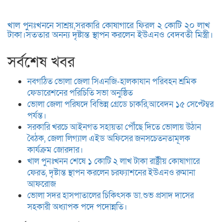
খাল পুনঃখননে সাশ্রয়,সরকারি কোষাগারে ফিরল ২ কোটি ২০ লাখ
টাকা।সততার অনন্য দৃষ্টান্ত স্থাপন করলেন ইউএনও বেদবতী মিস্ত্রী।
সর্বশেষ খবর
নবগঠিত ভোলা জেলা সিএনজি-হালকাযান পরিবহন শ্রমিক
ফেডারেশনের পরিচিতি সভা অনুষ্ঠিত
ভোলা জেলা পরিষদে বিভিন্ন গ্রেডে চাকরি,আবেদন ১৫ সেপ্টেম্বর
পর্যন্ত।
সরকারি খরচে আইনগত সহায়তা পৌঁছে দিতে ভোলায় উঠান
বৈঠক, জেলা লিগ্যাল এইড অফিসের জনসচেতনতামূলক
কার্যক্রম জোরদার।
খাল পুনঃখনন শেষে ১ কোটি ২ লাখ টাকা রাষ্ট্রীয় কোষাগারে
ফেরত, দৃষ্টান্ত স্থাপন করলেন চরফ্যাশনের ইউএনও রুমানা
আফরোজ
ভোলা সদর হাসপাতালের চিকিৎসক ডা.শুভ প্রসাদ দাসের
সহকারী অধ্যাপক পদে পদোন্নতি।