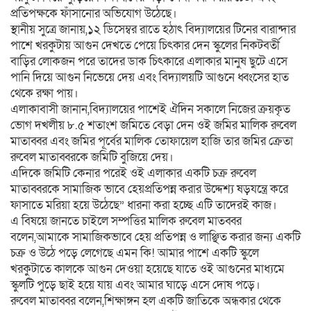
প্রতিপক্ষকে ফাঁসানোর অভিযোগ উঠেছে।
স্থানীয় সুত্রে জানায়,১২ ডিসেম্বর রাতে হঠাৎ বিদ্যালয়ের টিনের বারান্দার
পাশে খরকুটায় আগুন দেখতে পেয়ে চিৎকার দেন স্কুলের নিকটবর্তী
বাড়ির লোকজন পরে তাদের ডাক চিৎকারে এলাকার মানুষ ছুটে এসে
পানি দিয়ে আগুন নিভেয়ে দেয় এবং বিদ্যালয়টি আগুনে ধ্বংসের হাত
থেকে রক্ষা পায়।
এলাকাবাসী জানান,বিদ্যালয়ের পাশেই ঐদিন সকালে নিজের ক্রয়কৃত
ভোগ দখলীয় ৮.৫ শতাংশ জমিতে বেড়া দেন ওই জমির মালিক রুবেল
মাতাব্বর এবং জমির পূর্বের মালিক তোফায়েল হাজি তার জমির ক্রেতা
রুবেল মাতাব্বরকে জমিটি বুজিয়ে দেয়।
এদিকে জমিটি কেনার পরেই ওই এলাকার একটি চক্র রুবেল
মাতাব্বরকে সামাজিক ভাবে হেয়প্রতিপন্ন করার উদ্দেশ্য ষড়যন্ত্রে করে
ফাসাতে মরিয়া হয়ে উঠেছে” ধারনা করা হচ্ছে এটি তাদেরই কাজ।
এ বিষয়ে জানতে চাইলে সম্পত্তির মালিক রুবেল মাতব্বর
বলেন,আমাকে সামাজিকভাবে হেয় প্রতিপন্ন ও লাঞ্ছিত করার জন্য একটি
চক্র ও উঠে পড়ে লেগেছে এমন কি! আমার পাশে একটি স্কুলে
খরকুটাতে কালকে আগুন দেওয়া হয়েছে যাতে ওই আগুনের মাধ্যমে
স্কুলটি পুড়ে ছাই হয়ে যায় এবং আমার ঘাড়ে এসে দোষ পড়ে।
রুবেল মাতাব্বর বলেন,শিক্ষাঙ্গন হল একটি জাতিকে অন্ধকার থেকে