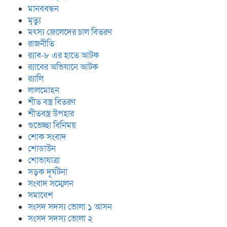
মানববন্ধন
মৃত্যু
মৎস্য জেলেদের চাল বিতরণ
রাজনীতি
র‍্যাব-৮ এর হাতে আটক
র‍্যাবের অভিযানে আটক
র‍্যালি
লালমোহন
শীত বস্ত্র বিতরণ
শীতবস্ত্র উপহার
শুভেচ্ছা বিনিময়
শোক সংবাদ
শোডাউন
শোভাযাত্রা
সড়ক দূর্ঘটনা
সংবাদ সম্মেলন
সমাবেশ
সংসদ সদস্য ভোলা ১ আসন
সংসদ সদস্য ভোলা ২