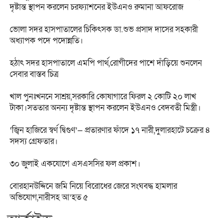
দৃষ্টান্ত স্থাপন করলেন চরফ্যাশনের ইউএনও রুমানা আফরোজ
ভোলা সদর হাসপাতালের চিকিৎসক ডা.শুভ প্রসাদ দাসের সহকারী
অধ্যাপক পদে পদোন্নতি।
হঠাৎ সদর হাসপাতালে এমপি পার্থ,রোগীদের পাশে দাঁড়িয়ে শুনলেন
সেবার বাস্তব চিত্র
খাল পুনঃখননে সাশ্রয়,সরকারি কোষাগারে ফিরল ২ কোটি ২০ লাখ
টাকা।সততার অনন্য দৃষ্টান্ত স্থাপন করলেন ইউএনও বেদবতী মিস্ত্রী।
‘জ্বিন হাজিরে স্বর্ণ দ্বিগুণ’— প্রতারণার ফাঁদে ১৭ নারী,দুলারহাটে চক্রের ৪
সদস্য গ্রেফতার।
৩০ জুলাই একযোগে এসএসসির ফল প্রকাশ।
বোরহানউদ্দিনে জমি নিয়ে বিরোধের জেরে সংঘবদ্ধ হামলার
অভিযোগ,নারীসহ আ’হত ৫