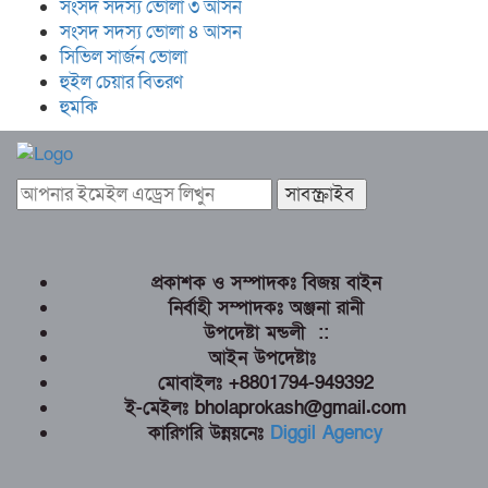
সংসদ সদস্য ভোলা ৩ আসন
সংসদ সদস্য ভোলা ৪ আসন
সিভিল সার্জন ভোলা
হুইল চেয়ার বিতরণ
হুমকি
প্রকাশক ও সম্পাদকঃ বিজয় বাইন
নির্বাহী সম্পাদকঃ অঞ্জনা রানী
উপদেষ্টা মন্ডলী ::
আইন উপদেষ্টাঃ
মোবাইলঃ +8801794-949392
ই-মেইলঃ bholaprokash@gmail.com
কারিগরি উন্নয়নেঃ
Diggil Agency