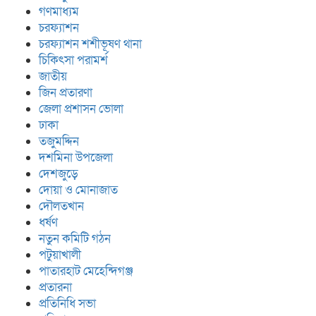
গণমাধ্যম
চরফ্যাশন
চরফ্যাশন শশীভূষণ থানা
চিকিৎসা পরামর্শ
জাতীয়
জিন প্রতারণা
জেলা প্রশাসন ভোলা
ঢাকা
তজুমদ্দিন
দশমিনা উপজেলা
দেশজুড়ে
দোয়া ও মোনাজাত
দৌলতখান
ধর্ষণ
নতুন কমিটি গঠন
পটুয়াখালী
পাতারহাট মেহেন্দিগঞ্জ
প্রতারনা
প্রতিনিধি সভা