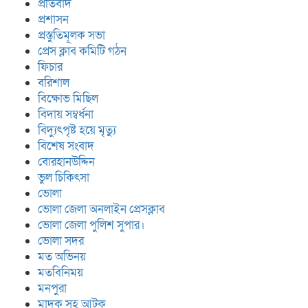
প্রতিবাদ
প্রশাসন
প্রস্তুতিমূলক সভা
প্রেস ক্লাব কমিটি গঠন
ফিচার
বরিশাল
বিক্ষোভ মিছিল
বিদায় সম্বর্ধনা
বিদ্যুৎপৃষ্ট হয়ে মৃত্যু
বিশেষ সংবাদ
বোরহানউদ্দিন
ভুল চিকিৎসা
ভোলা
ভোলা জেলা অনলাইন প্রেসক্লাব
ভোলা জেলা পুলিশ সুপার।
ভোলা সদর
মত অভিনয়
মতবিনিময়
মনপুরা
মাদক সহ আটক