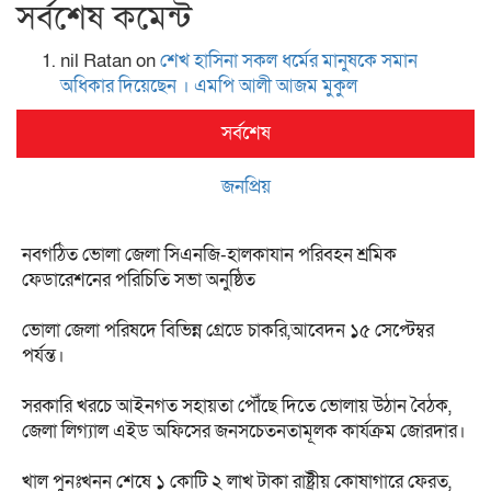
সর্বশেষ কমেন্ট
nil Ratan
on
শেখ হা‌সিনা সকল ধ‌র্মের মানু‌ষকে সমান
অ‌ধিকার দি‌য়ে‌ছেন । এম‌পি আলী আজম মুকুল
সর্বশেষ
জনপ্রিয়
নবগঠিত ভোলা জেলা সিএনজি-হালকাযান পরিবহন শ্রমিক
ফেডারেশনের পরিচিতি সভা অনুষ্ঠিত
ভোলা জেলা পরিষদে বিভিন্ন গ্রেডে চাকরি,আবেদন ১৫ সেপ্টেম্বর
পর্যন্ত।
সরকারি খরচে আইনগত সহায়তা পৌঁছে দিতে ভোলায় উঠান বৈঠক,
জেলা লিগ্যাল এইড অফিসের জনসচেতনতামূলক কার্যক্রম জোরদার।
খাল পুনঃখনন শেষে ১ কোটি ২ লাখ টাকা রাষ্ট্রীয় কোষাগারে ফেরত,