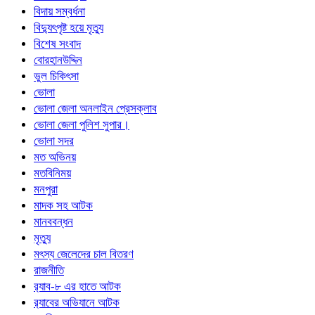
বিদায় সম্বর্ধনা
বিদ্যুৎপৃষ্ট হয়ে মৃত্যু
বিশেষ সংবাদ
বোরহানউদ্দিন
ভুল চিকিৎসা
ভোলা
ভোলা জেলা অনলাইন প্রেসক্লাব
ভোলা জেলা পুলিশ সুপার।
ভোলা সদর
মত অভিনয়
মতবিনিময়
মনপুরা
মাদক সহ আটক
মানববন্ধন
মৃত্যু
মৎস্য জেলেদের চাল বিতরণ
রাজনীতি
র‍্যাব-৮ এর হাতে আটক
র‍্যাবের অভিযানে আটক