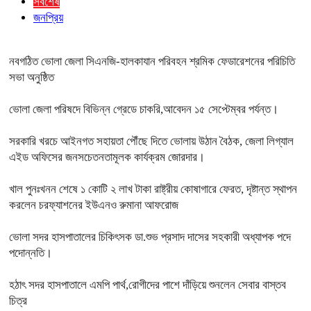
সর্বশেষ
জনপ্রিয়
নবগঠিত ভোলা জেলা সিএনজি-হালকাযান পরিবহন শ্রমিক ফেডারেশনের পরিচিতি
সভা অনুষ্ঠিত
ভোলা জেলা পরিষদে বিভিন্ন গ্রেডে চাকরি,আবেদন ১৫ সেপ্টেম্বর পর্যন্ত।
সরকারি খরচে আইনগত সহায়তা পৌঁছে দিতে ভোলায় উঠান বৈঠক, জেলা লিগ্যাল
এইড অফিসের জনসচেতনতামূলক কার্যক্রম জোরদার।
খাল পুনঃখনন শেষে ১ কোটি ২ লাখ টাকা রাষ্ট্রীয় কোষাগারে ফেরত, দৃষ্টান্ত স্থাপন
করলেন চরফ্যাশনের ইউএনও রুমানা আফরোজ
ভোলা সদর হাসপাতালের চিকিৎসক ডা.শুভ প্রসাদ দাসের সহকারী অধ্যাপক পদে
পদোন্নতি।
হঠাৎ সদর হাসপাতালে এমপি পার্থ,রোগীদের পাশে দাঁড়িয়ে শুনলেন সেবার বাস্তব
চিত্র