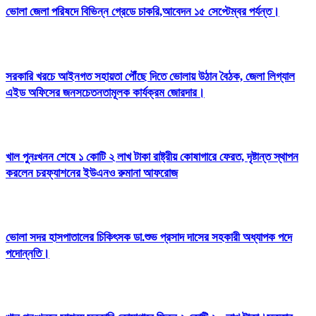
ভোলা জেলা পরিষদে বিভিন্ন গ্রেডে চাকরি,আবেদন ১৫ সেপ্টেম্বর পর্যন্ত।
সরকারি খরচে আইনগত সহায়তা পৌঁছে দিতে ভোলায় উঠান বৈঠক, জেলা লিগ্যাল
এইড অফিসের জনসচেতনতামূলক কার্যক্রম জোরদার।
খাল পুনঃখনন শেষে ১ কোটি ২ লাখ টাকা রাষ্ট্রীয় কোষাগারে ফেরত, দৃষ্টান্ত স্থাপন
করলেন চরফ্যাশনের ইউএনও রুমানা আফরোজ
ভোলা সদর হাসপাতালের চিকিৎসক ডা.শুভ প্রসাদ দাসের সহকারী অধ্যাপক পদে
পদোন্নতি।