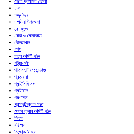
জেলা প্রশাসন ভোলা
ঢাকা
তজুমদ্দিন
দশমিনা উপজেলা
দেশজুড়ে
দোয়া ও মোনাজাত
দৌলতখান
ধর্ষণ
নতুন কমিটি গঠন
পটুয়াখালী
পাতারহাট মেহেন্দিগঞ্জ
প্রতারনা
প্রতিনিধি সভা
প্রতিবাদ
প্রশাসন
প্রস্তুতিমূলক সভা
প্রেস ক্লাব কমিটি গঠন
ফিচার
বরিশাল
বিক্ষোভ মিছিল