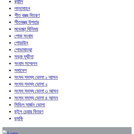
র‍্যালি
লালমোহন
শীত বস্ত্র বিতরণ
শীতবস্ত্র উপহার
শুভেচ্ছা বিনিময়
শোক সংবাদ
শোডাউন
শোভাযাত্রা
সড়ক দূর্ঘটনা
সংবাদ সম্মেলন
সমাবেশ
সংসদ সদস্য ভোলা ১ আসন
সংসদ সদস্য ভোলা ২
সংসদ সদস্য ভোলা ৩ আসন
সংসদ সদস্য ভোলা ৪ আসন
সিভিল সার্জন ভোলা
হুইল চেয়ার বিতরণ
হুমকি