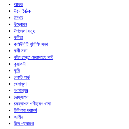
আহত
উঠান বৈঠক
উদ্ধার
উদ্বোধন
উপজেলা সমূহ
কবিতা
কমিউনিটি পুলিশিং সভা
কর্মী সভা
কাঁচা রাস্তা মেরামতের দাবি
কুয়াকাটা
কৃষি
কোস্ট গার্ড
খেলাধুলা
গণমাধ্যম
চরফ্যাশন
চরফ্যাশন শশীভূষণ থানা
চিকিৎসা পরামর্শ
জাতীয়
জিন প্রতারণা