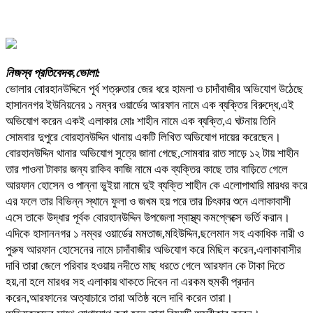
নিজস্ব প্রতিবেদক,ভোলা:
ভোলার বোরহানউদ্দিনে পূর্ব শত্রুতার জের ধরে হামলা ও চাদাঁবাজীর অভিযোগ উঠেছে
হাসাননগর ইউনিয়নের ১ নম্বর ওয়ার্ডের আরফান নামে এক ব্যক্তির বিরুদ্ধে,এই
অভিযোগ করেন একই এলাকার মোঃ শাহীন নামে এক ব্যক্তি,এ ঘটনায় তিনি
সোমবার দুপুরে বোরহানউদ্দিন থানায় একটি লিখিত অভিযোগ দায়ের করেছেন।
বোরহানউদ্দিন থানার অভিযোগ সুত্রে জানা গেছে,সোমবার রাত সাড়ে ১২ টায় শাহীন
তার পাওনা টাকার জন্য রাকিব কাজি নামে এক ব্যক্তির কাছে তার বাড়িতে গেলে
আরফান হোসেন ও পান্না ভুইয়া নামে দুই ব্যক্তি শাহীন কে এলোপাথারি মারধর করে
এর ফলে তার বিভিন্ন স্থানে ফুলা ও জখম হয় পরে তার চিৎকার শুনে এলাকাবাসী
এসে তাকে উদ্ধার পূর্বক বোরহানউদ্দিন উপজেলা স্বাস্থ্য কমপ্লেক্সে ভর্তি করান।
এদিকে হাসাননগর ১ নম্বর ওয়ার্ডের মমতাজ,মহিউদ্দিন,ছলেমান সহ একাধিক নারী ও
পুরুষ আরফান হোসেনের নামে চাদাঁবাজীর অভিযোগ করে মিছিল করেন,এলাকাবাসীর
দাবি তারা জেলে পরিবার হওয়ায় নদীতে মাছ ধরতে গেলে আরফান কে টাকা দিতে
হয়,না হলে মারধর সহ এলাকায় থাকতে দিবেন না এরকম হুমকী প্রদান
করেন,আরফানের অত্যাচারে তারা অতিষ্ঠ বলে দাবি করেন তারা।