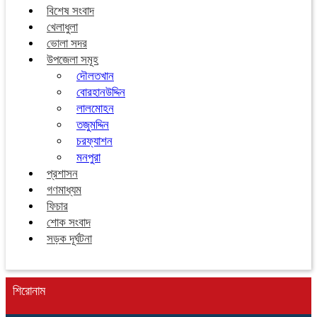
বিশেষ সংবাদ
খেলাধুলা
ভোলা সদর
উপজেলা সমূহ
দৌলতখান
বোরহানউদ্দিন
লালমোহন
তজুমদ্দিন
চরফ্যাশন
মনপুরা
প্রশাসন
গণমাধ্যম
ফিচার
শোক সংবাদ
সড়ক দূর্ঘটনা
শিরোনাম