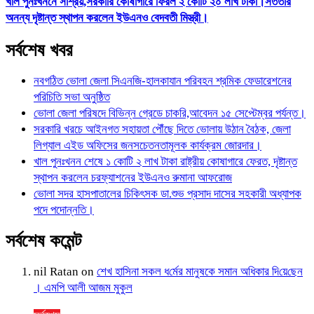
খাল পুনঃখননে সাশ্রয়,সরকারি কোষাগারে ফিরল ২ কোটি ২০ লাখ টাকা।সততার
অনন্য দৃষ্টান্ত স্থাপন করলেন ইউএনও বেদবতী মিস্ত্রী।
সর্বশেষ খবর
নবগঠিত ভোলা জেলা সিএনজি-হালকাযান পরিবহন শ্রমিক ফেডারেশনের
পরিচিতি সভা অনুষ্ঠিত
ভোলা জেলা পরিষদে বিভিন্ন গ্রেডে চাকরি,আবেদন ১৫ সেপ্টেম্বর পর্যন্ত।
সরকারি খরচে আইনগত সহায়তা পৌঁছে দিতে ভোলায় উঠান বৈঠক, জেলা
লিগ্যাল এইড অফিসের জনসচেতনতামূলক কার্যক্রম জোরদার।
খাল পুনঃখনন শেষে ১ কোটি ২ লাখ টাকা রাষ্ট্রীয় কোষাগারে ফেরত, দৃষ্টান্ত
স্থাপন করলেন চরফ্যাশনের ইউএনও রুমানা আফরোজ
ভোলা সদর হাসপাতালের চিকিৎসক ডা.শুভ প্রসাদ দাসের সহকারী অধ্যাপক
পদে পদোন্নতি।
সর্বশেষ কমেন্ট
nil Ratan
on
শেখ হা‌সিনা সকল ধ‌র্মের মানু‌ষকে সমান অ‌ধিকার দি‌য়ে‌ছেন
। এম‌পি আলী আজম মুকুল