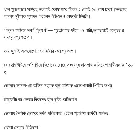
খাল পুনঃখননে সাশ্রয়,সরকারি কোষাগারে ফিরল ২ কোটি ২০ লাখ টাকা।সততার
অনন্য দৃষ্টান্ত স্থাপন করলেন ইউএনও বেদবতী মিস্ত্রী।
‘জ্বিন হাজিরে স্বর্ণ দ্বিগুণ’— প্রতারণার ফাঁদে ১৭ নারী,দুলারহাটে চক্রের ৪
সদস্য গ্রেফতার।
৩০ জুলাই একযোগে এসএসসির ফল প্রকাশ।
বোরহানউদ্দিনে জমি নিয়ে বিরোধের জেরে সংঘবদ্ধ হামলার অভিযোগ,নারীসহ আ’হত
৫
ভোলার আবহাওয়া অফিস সড়কে দুই ভাইকে এলোপাথারী পিটিয়ে জখম
ছাত্রলীগের নেতার বিরুদ্ধে হাস চুরির অভিযোগ
ভোলায় দৈনিক ভোরের দর্পণ পত্রিকার ২২তম প্রতিষ্ঠা বার্ষিকী পালিত।
ভোলা জেলার ইতিহাস।