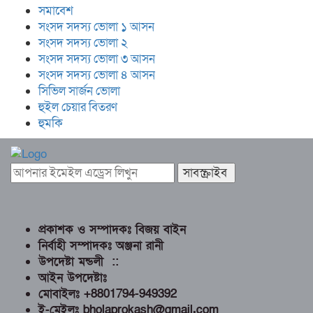
সমাবেশ
সংসদ সদস্য ভোলা ১ আসন
সংসদ সদস্য ভোলা ২
সংসদ সদস্য ভোলা ৩ আসন
সংসদ সদস্য ভোলা ৪ আসন
সিভিল সার্জন ভোলা
হুইল চেয়ার বিতরণ
হুমকি
প্রকাশক ও সম্পাদকঃ বিজয় বাইন
নির্বাহী সম্পাদকঃ অঞ্জনা রানী
উপদেষ্টা মন্ডলী ::
আইন উপদেষ্টাঃ
মোবাইলঃ +8801794-949392
ই-মেইলঃ bholaprokash@gmail.com