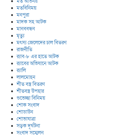
মত অভিনয়
মতবিনিময়
মনপুরা
মাদক সহ আটক
মানববন্ধন
মৃত্যু
মৎস্য জেলেদের চাল বিতরণ
রাজনীতি
র‍্যাব-৮ এর হাতে আটক
র‍্যাবের অভিযানে আটক
র‍্যালি
লালমোহন
শীত বস্ত্র বিতরণ
শীতবস্ত্র উপহার
শুভেচ্ছা বিনিময়
শোক সংবাদ
শোডাউন
শোভাযাত্রা
সড়ক দূর্ঘটনা
সংবাদ সম্মেলন