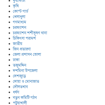
কুয়াকাটা
কৃষি
কোস্ট গার্ড
খেলাধুলা
গণমাধ্যম
চরফ্যাশন
চরফ্যাশন শশীভূষণ থানা
চিকিৎসা পরামর্শ
জাতীয়
জিন প্রতারণা
জেলা প্রশাসন ভোলা
ঢাকা
তজুমদ্দিন
দশমিনা উপজেলা
দেশজুড়ে
দোয়া ও মোনাজাত
দৌলতখান
ধর্ষণ
নতুন কমিটি গঠন
পটুয়াখালী