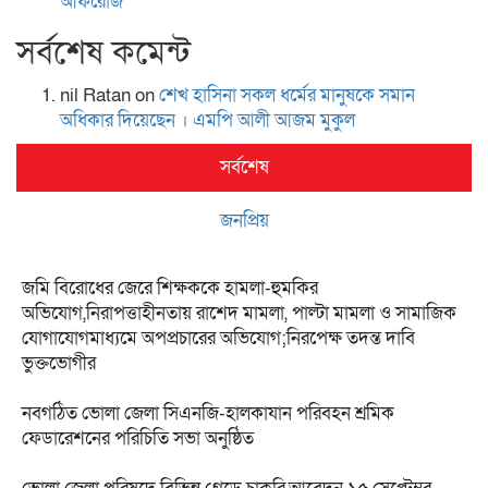
আফরোজ
সর্বশেষ কমেন্ট
nil Ratan
on
শেখ হা‌সিনা সকল ধ‌র্মের মানু‌ষকে সমান
অ‌ধিকার দি‌য়ে‌ছেন । এম‌পি আলী আজম মুকুল
সর্বশেষ
জনপ্রিয়
জমি বিরোধের জেরে শিক্ষককে হামলা-হুমকির
অভিযোগ,নিরাপত্তাহীনতায় রাশেদ মামলা, পাল্টা মামলা ও সামাজিক
যোগাযোগমাধ্যমে অপপ্রচারের অভিযোগ;নিরপেক্ষ তদন্ত দাবি
ভুক্তভোগীর
নবগঠিত ভোলা জেলা সিএনজি-হালকাযান পরিবহন শ্রমিক
ফেডারেশনের পরিচিতি সভা অনুষ্ঠিত