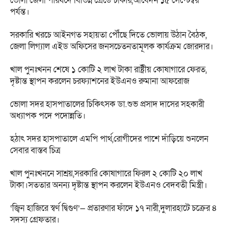
ভোলা জেলা পরিষদে বিভিন্ন গ্রেডে চাকরি,আবেদন ১৫ সেপ্টেম্বর
পর্যন্ত।
সরকারি খরচে আইনগত সহায়তা পৌঁছে দিতে ভোলায় উঠান বৈঠক,
জেলা লিগ্যাল এইড অফিসের জনসচেতনতামূলক কার্যক্রম জোরদার।
খাল পুনঃখনন শেষে ১ কোটি ২ লাখ টাকা রাষ্ট্রীয় কোষাগারে ফেরত,
দৃষ্টান্ত স্থাপন করলেন চরফ্যাশনের ইউএনও রুমানা আফরোজ
ভোলা সদর হাসপাতালের চিকিৎসক ডা.শুভ প্রসাদ দাসের সহকারী
অধ্যাপক পদে পদোন্নতি।
হঠাৎ সদর হাসপাতালে এমপি পার্থ,রোগীদের পাশে দাঁড়িয়ে শুনলেন
সেবার বাস্তব চিত্র
খাল পুনঃখননে সাশ্রয়,সরকারি কোষাগারে ফিরল ২ কোটি ২০ লাখ
টাকা।সততার অনন্য দৃষ্টান্ত স্থাপন করলেন ইউএনও বেদবতী মিস্ত্রী।
‘জ্বিন হাজিরে স্বর্ণ দ্বিগুণ’— প্রতারণার ফাঁদে ১৭ নারী,দুলারহাটে চক্রের ৪
সদস্য গ্রেফতার।