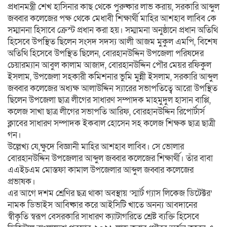
প্রধানমন্ত্রী শেখ হাসিনার কাছ থেকে পুরুষ্কার লাভ করায়, সরকারি আব্দুল
জব্বার কলেজের পক্ষ থেকে মেধাবী শিক্ষার্থী মাহির আশহাব লাবিব কে
সম্মাননা হিসাবে ক্রেস্ট প্রধান করা হয়। সম্মামনা অনুষ্ঠানে প্রধান অতিথি
হিসেবে উপস্থিত ছিলেন সংসদ সদস্য আলী আজম মুকুল এমপি, বিশেষ
অতিথি হিসেবে উপস্থিত ছিলেন, বোরহানউদ্দিন উপজেলা পরিষদের
চেয়ারম্যান আবুল কালাম আজাদ, বোরহানউদ্দিন পৌর মেয়র রফিকুল
ইসলাম, উপজেলা সহকারী কমিশনার ভুমি মুন্নী ইসলাম, সরকারি আব্দুল
জব্বার কলেজের অধ্যক্ষ আলাউদ্দিন স্যারের সভাপতিত্বে আরো উপস্থিত
ছিলেন উপজেলা ছাত্র লীগের সাধারণ সম্পাদক মাহমুদুল হাসান বাপ্পি,
কলেজ সাখা ছাত্র লীগের সভাপতি আরিফ, বোরহানউদ্দিন রিপোর্টার্স
ক্লাবের সাধারণ সম্পাদক ইকবাল হোসেন সহ কলেজ শিক্ষক ছাত্র ছাত্রী
গন।
উল্লেখ্য যে,ক্ষুদে বিজ্ঞানী মাহির আশহাব লাবিব। সে ভোলার
বোরহানউদ্দিন উপজেলার আব্দুল জব্বার কলেজের শিক্ষার্থী। তাঁর বাবা
এএইচএম মোস্তফা কামাল উপজেলার আব্দুল জব্বার কলেজের
প্রভাষক।
এর আগে দশম শ্রেণির ছত্র থাকা অবস্থায় ‘স্মার্ট গ্যাস লিকেজ ডিটেক্টর’
নামক ডিভাইস আবিষ্কার করে আইসিটি খাতে অনন্য আবদানের
স্বীকৃতি স্বরূপ বেসরকারি সাধারণ ক্যাটাগরিতে শ্রেষ্ট ব্যক্তি হিসেবে