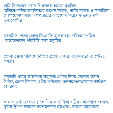
জমি বিরোধের জেরে শিক্ষককে হামলা-হুমকির
অভিযোগ,নিরাপত্তাহীনতায় রাশেদ মামলা, পাল্টা মামলা ও সামাজিক
যোগাযোগমাধ্যমে অপপ্রচারের অভিযোগ;নিরপেক্ষ তদন্ত দাবি
ভুক্তভোগীর
নবগঠিত ভোলা জেলা সিএনজি-হালকাযান পরিবহন শ্রমিক
ফেডারেশনের পরিচিতি সভা অনুষ্ঠিত
ভোলা জেলা পরিষদে বিভিন্ন গ্রেডে চাকরি,আবেদন ১৫ সেপ্টেম্বর
পর্যন্ত।
সরকারি খরচে আইনগত সহায়তা পৌঁছে দিতে ভোলায় উঠান
বৈঠক, জেলা লিগ্যাল এইড অফিসের জনসচেতনতামূলক কার্যক্রম
জোরদার।
খাল পুনঃখনন শেষে ১ কোটি ২ লাখ টাকা রাষ্ট্রীয় কোষাগারে ফেরত,
দৃষ্টান্ত স্থাপন করলেন চরফ্যাশনের ইউএনও রুমানা আফরোজ