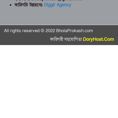
কারিগরি উন্নয়নেঃ
Diggil Agency
All rights reserved © 2022 BholaProkash.com
কারিগরী সহযোগিতা
DoryHost.Com