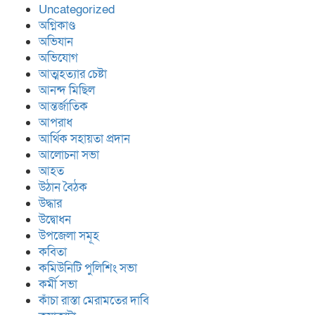
Uncategorized
অগ্নিকাণ্ড
অভিযান
অভিযোগ
আত্মহত্যার চেষ্টা
আনন্দ মিছিল
আন্তর্জাতিক
আপরাধ
আর্থিক সহায়তা প্রদান
আলোচনা সভা
আহত
উঠান বৈঠক
উদ্ধার
উদ্বোধন
উপজেলা সমূহ
কবিতা
কমিউনিটি পুলিশিং সভা
কর্মী সভা
কাঁচা রাস্তা মেরামতের দাবি