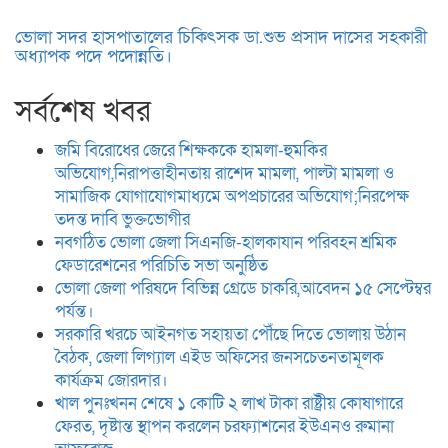
ভোলা সদর হাসপাতালের চিকিৎসক ডা.শুভ প্রসাদ দাসের সহকারী
অধ্যাপক পদে পদোন্নতি।
সর্বশেষ খবর
জমি বিরোধের জেরে শিক্ষককে হামলা-হুমকির
অভিযোগ,নিরাপত্তাহীনতায় রাশেদ মামলা, পাল্টা মামলা ও
সামাজিক যোগাযোগমাধ্যমে অপপ্রচারের অভিযোগ;নিরপেক্ষ
তদন্ত দাবি ভুক্তভোগীর
নবগঠিত ভোলা জেলা সিএনজি-হালকাযান পরিবহন শ্রমিক
ফেডারেশনের পরিচিতি সভা অনুষ্ঠিত
ভোলা জেলা পরিষদে বিভিন্ন গ্রেডে চাকরি,আবেদন ১৫ সেপ্টেম্বর
পর্যন্ত।
সরকারি খরচে আইনগত সহায়তা পৌঁছে দিতে ভোলায় উঠান
বৈঠক, জেলা লিগ্যাল এইড অফিসের জনসচেতনতামূলক
কার্যক্রম জোরদার।
খাল পুনঃখনন শেষে ১ কোটি ২ লাখ টাকা রাষ্ট্রীয় কোষাগারে
ফেরত, দৃষ্টান্ত স্থাপন করলেন চরফ্যাশনের ইউএনও রুমানা