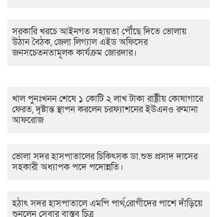
সরকারি খরচে আইনগত সহায়তা পৌঁছে দিতে ভোলায়
উঠান বৈঠক, জেলা লিগ্যাল এইড অফিসের
জনসচেতনতামূলক কার্যক্রম জোরদার।
খাল পুনঃখনন শেষে ১ কোটি ২ লাখ টাকা রাষ্ট্রীয় কোষাগারে
ফেরত, দৃষ্টান্ত স্থাপন করলেন চরফ্যাশনের ইউএনও রুমানা
আফরোজ
ভোলা সদর হাসপাতালের চিকিৎসক ডা.শুভ প্রসাদ দাসের
সহকারী অধ্যাপক পদে পদোন্নতি।
হঠাৎ সদর হাসপাতালে এমপি পার্থ,রোগীদের পাশে দাঁড়িয়ে
শুনলেন সেবার বাস্তব চিত্র