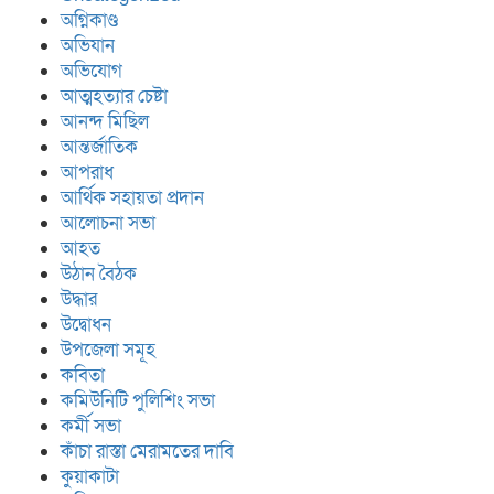
অগ্নিকাণ্ড
অভিযান
অভিযোগ
আত্মহত্যার চেষ্টা
আনন্দ মিছিল
আন্তর্জাতিক
আপরাধ
আর্থিক সহায়তা প্রদান
আলোচনা সভা
আহত
উঠান বৈঠক
উদ্ধার
উদ্বোধন
উপজেলা সমূহ
কবিতা
কমিউনিটি পুলিশিং সভা
কর্মী সভা
কাঁচা রাস্তা মেরামতের দাবি
কুয়াকাটা