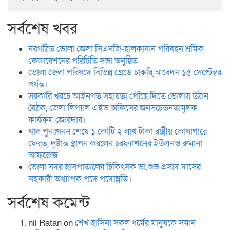
সর্বশেষ খবর
নবগঠিত ভোলা জেলা সিএনজি-হালকাযান পরিবহন শ্রমিক
ফেডারেশনের পরিচিতি সভা অনুষ্ঠিত
ভোলা জেলা পরিষদে বিভিন্ন গ্রেডে চাকরি,আবেদন ১৫ সেপ্টেম্বর
পর্যন্ত।
সরকারি খরচে আইনগত সহায়তা পৌঁছে দিতে ভোলায় উঠান
বৈঠক, জেলা লিগ্যাল এইড অফিসের জনসচেতনতামূলক
কার্যক্রম জোরদার।
খাল পুনঃখনন শেষে ১ কোটি ২ লাখ টাকা রাষ্ট্রীয় কোষাগারে
ফেরত, দৃষ্টান্ত স্থাপন করলেন চরফ্যাশনের ইউএনও রুমানা
আফরোজ
ভোলা সদর হাসপাতালের চিকিৎসক ডা.শুভ প্রসাদ দাসের
সহকারী অধ্যাপক পদে পদোন্নতি।
সর্বশেষ কমেন্ট
nil Ratan
on
শেখ হা‌সিনা সকল ধ‌র্মের মানু‌ষকে সমান