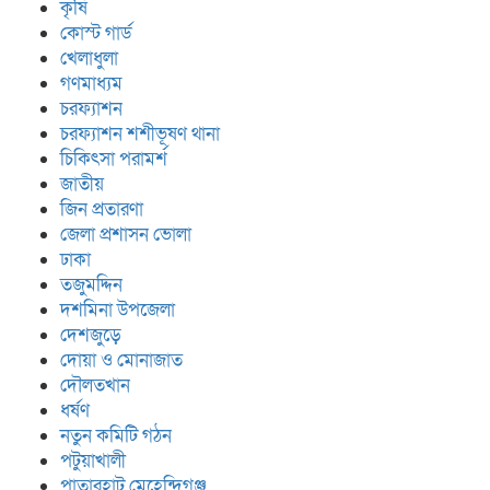
কৃষি
কোস্ট গার্ড
খেলাধুলা
গণমাধ্যম
চরফ্যাশন
চরফ্যাশন শশীভূষণ থানা
চিকিৎসা পরামর্শ
জাতীয়
জিন প্রতারণা
জেলা প্রশাসন ভোলা
ঢাকা
তজুমদ্দিন
দশমিনা উপজেলা
দেশজুড়ে
দোয়া ও মোনাজাত
দৌলতখান
ধর্ষণ
নতুন কমিটি গঠন
পটুয়াখালী
পাতারহাট মেহেন্দিগঞ্জ