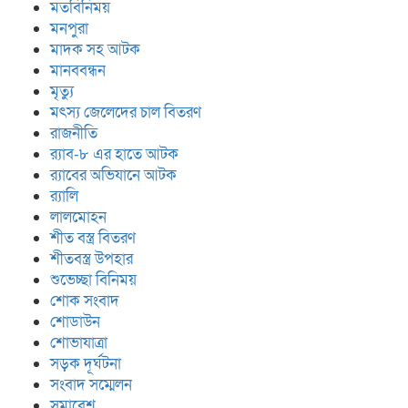
মতবিনিময়
মনপুরা
মাদক সহ আটক
মানববন্ধন
মৃত্যু
মৎস্য জেলেদের চাল বিতরণ
রাজনীতি
র‍্যাব-৮ এর হাতে আটক
র‍্যাবের অভিযানে আটক
র‍্যালি
লালমোহন
শীত বস্ত্র বিতরণ
শীতবস্ত্র উপহার
শুভেচ্ছা বিনিময়
শোক সংবাদ
শোডাউন
শোভাযাত্রা
সড়ক দূর্ঘটনা
সংবাদ সম্মেলন
সমাবেশ