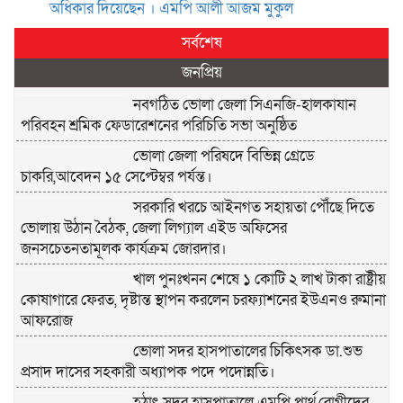
অ‌ধিকার দি‌য়ে‌ছেন । এম‌পি আলী আজম মুকুল
সর্বশেষ
জনপ্রিয়
নবগঠিত ভোলা জেলা সিএনজি-হালকাযান
পরিবহন শ্রমিক ফেডারেশনের পরিচিতি সভা অনুষ্ঠিত
ভোলা জেলা পরিষদে বিভিন্ন গ্রেডে
চাকরি,আবেদন ১৫ সেপ্টেম্বর পর্যন্ত।
সরকারি খরচে আইনগত সহায়তা পৌঁছে দিতে
ভোলায় উঠান বৈঠক, জেলা লিগ্যাল এইড অফিসের
জনসচেতনতামূলক কার্যক্রম জোরদার।
খাল পুনঃখনন শেষে ১ কোটি ২ লাখ টাকা রাষ্ট্রীয়
কোষাগারে ফেরত, দৃষ্টান্ত স্থাপন করলেন চরফ্যাশনের ইউএনও রুমানা
আফরোজ
ভোলা সদর হাসপাতালের চিকিৎসক ডা.শুভ
প্রসাদ দাসের সহকারী অধ্যাপক পদে পদোন্নতি।
হঠাৎ সদর হাসপাতালে এমপি পার্থ,রোগীদের