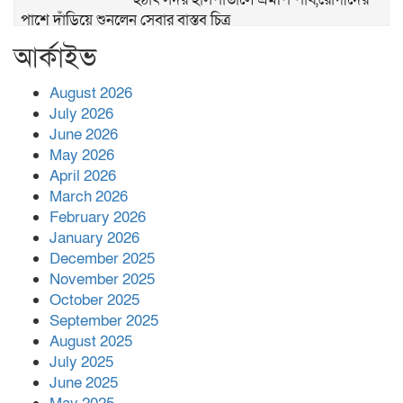
পাশে দাঁড়িয়ে শুনলেন সেবার বাস্তব চিত্র
আর্কাইভ
খাল পুনঃখননে সাশ্রয়,সরকারি কোষাগারে ফিরল
২ কোটি ২০ লাখ টাকা।সততার অনন্য দৃষ্টান্ত
স্থাপন করলেন ইউএনও বেদবতী মিস্ত্রী।
August 2026
July 2026
‘জ্বিন হাজিরে স্বর্ণ দ্বিগুণ’— প্রতারণার ফাঁদে ১৭
June 2026
নারী,দুলারহাটে চক্রের ৪ সদস্য গ্রেফতার।
May 2026
April 2026
৩০ জুলাই একযোগে এসএসসির ফল প্রকাশ।
March 2026
February 2026
January 2026
December 2025
বোরহানউদ্দিনে জমি নিয়ে বিরোধের জেরে
November 2025
সংঘবদ্ধ হামলার অভিযোগ,নারীসহ আ’হত ৫
October 2025
September 2025
August 2025
July 2025
June 2025