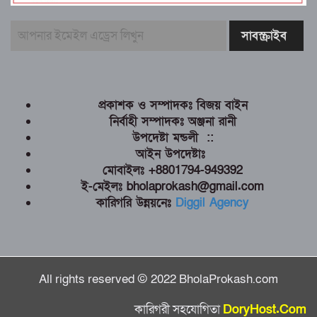
প্রকাশক ও সম্পাদকঃ বিজয় বাইন
নির্বাহী সম্পাদকঃ অঞ্জনা রানী
উপদেষ্টা মন্ডলী ::
আইন উপদেষ্টাঃ
মোবাইলঃ +8801794-949392
ই-মেইলঃ bholaprokash@gmail.com
কারিগরি উন্নয়নেঃ
Diggil Agency
All rights reserved © 2022 BholaProkash.com
কারিগরী সহযোগিতা
DoryHost.Com