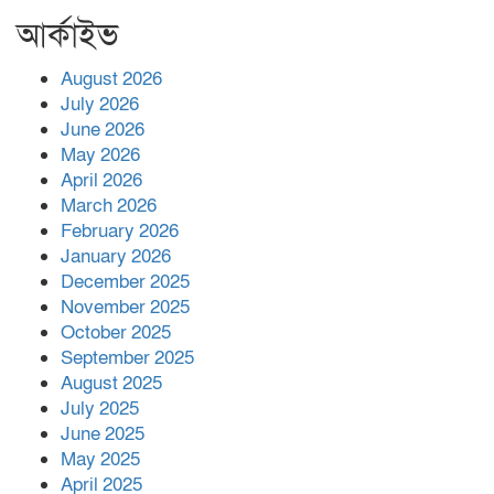
প্রসাদ দাসের সহকারী অধ্যাপক পদে
আর্কাইভ
পদোন্নতি।
হঠাৎ সদর হাসপাতালে এমপি পার্থ,রোগীদের
August 2026
পাশে দাঁড়িয়ে শুনলেন সেবার বাস্তব চিত্র
July 2026
June 2026
May 2026
খাল পুনঃখননে সাশ্রয়,সরকারি কোষাগারে ফিরল
April 2026
২ কোটি ২০ লাখ টাকা।সততার অনন্য দৃষ্টান্ত
March 2026
স্থাপন করলেন ইউএনও বেদবতী মিস্ত্রী।
February 2026
‘জ্বিন হাজিরে স্বর্ণ দ্বিগুণ’— প্রতারণার ফাঁদে ১৭
January 2026
নারী,দুলারহাটে চক্রের ৪ সদস্য গ্রেফতার।
December 2025
November 2025
October 2025
৩০ জুলাই একযোগে এসএসসির ফল প্রকাশ।
September 2025
August 2025
July 2025
বোরহানউদ্দিনে জমি নিয়ে বিরোধের জেরে
June 2025
সংঘবদ্ধ হামলার অভিযোগ,নারীসহ আ’হত ৫
May 2025
April 2025