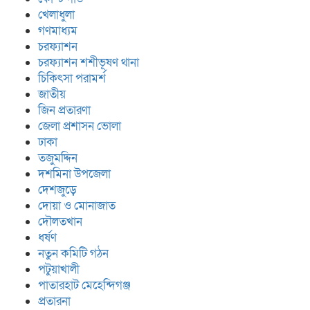
খেলাধুলা
গণমাধ্যম
চরফ্যাশন
চরফ্যাশন শশীভূষণ থানা
চিকিৎসা পরামর্শ
জাতীয়
জিন প্রতারণা
জেলা প্রশাসন ভোলা
ঢাকা
তজুমদ্দিন
দশমিনা উপজেলা
দেশজুড়ে
দোয়া ও মোনাজাত
দৌলতখান
ধর্ষণ
নতুন কমিটি গঠন
পটুয়াখালী
পাতারহাট মেহেন্দিগঞ্জ
প্রতারনা