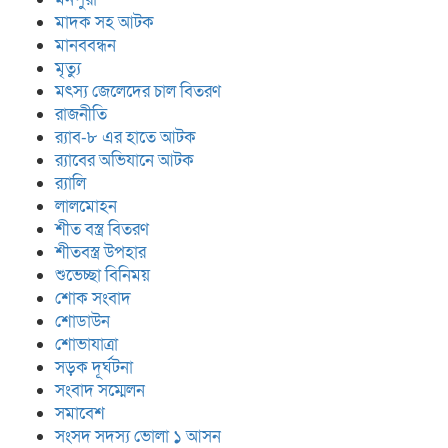
মাদক সহ আটক
মানববন্ধন
মৃত্যু
মৎস্য জেলেদের চাল বিতরণ
রাজনীতি
র‍্যাব-৮ এর হাতে আটক
র‍্যাবের অভিযানে আটক
র‍্যালি
লালমোহন
শীত বস্ত্র বিতরণ
শীতবস্ত্র উপহার
শুভেচ্ছা বিনিময়
শোক সংবাদ
শোডাউন
শোভাযাত্রা
সড়ক দূর্ঘটনা
সংবাদ সম্মেলন
সমাবেশ
সংসদ সদস্য ভোলা ১ আসন