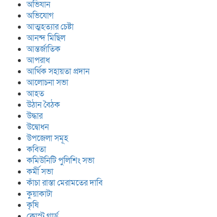
অভিযান
অভিযোগ
আত্মহত্যার চেষ্টা
আনন্দ মিছিল
আন্তর্জাতিক
আপরাধ
আর্থিক সহায়তা প্রদান
আলোচনা সভা
আহত
উঠান বৈঠক
উদ্ধার
উদ্বোধন
উপজেলা সমূহ
কবিতা
কমিউনিটি পুলিশিং সভা
কর্মী সভা
কাঁচা রাস্তা মেরামতের দাবি
কুয়াকাটা
কৃষি
কোস্ট গার্ড