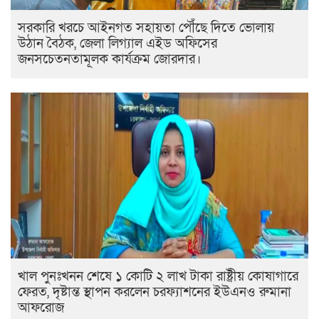
সরকারি খরচে আইনগত সহায়তা পৌঁছে দিতে ভোলায়
উঠান বৈঠক, জেলা লিগ্যাল এইড অফিসের
জনসচেতনতামূলক কার্যক্রম জোরদার।
খাল পুনঃখনন শেষে ১ কোটি ২ লাখ টাকা রাষ্ট্রীয় কোষাগারে
ফেরত, দৃষ্টান্ত স্থাপন করলেন চরফ্যাশনের ইউএনও রুমানা
আফরোজ