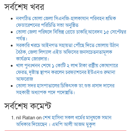
সর্বশেষ খবর
নবগঠিত ভোলা জেলা সিএনজি-হালকাযান পরিবহন শ্রমিক
ফেডারেশনের পরিচিতি সভা অনুষ্ঠিত
ভোলা জেলা পরিষদে বিভিন্ন গ্রেডে চাকরি,আবেদন ১৫ সেপ্টেম্বর
পর্যন্ত।
সরকারি খরচে আইনগত সহায়তা পৌঁছে দিতে ভোলায় উঠান
বৈঠক, জেলা লিগ্যাল এইড অফিসের জনসচেতনতামূলক
কার্যক্রম জোরদার।
খাল পুনঃখনন শেষে ১ কোটি ২ লাখ টাকা রাষ্ট্রীয় কোষাগারে
ফেরত, দৃষ্টান্ত স্থাপন করলেন চরফ্যাশনের ইউএনও রুমানা
আফরোজ
ভোলা সদর হাসপাতালের চিকিৎসক ডা.শুভ প্রসাদ দাসের
সহকারী অধ্যাপক পদে পদোন্নতি।
সর্বশেষ কমেন্ট
nil Ratan
on
শেখ হা‌সিনা সকল ধ‌র্মের মানু‌ষকে সমান
অ‌ধিকার দি‌য়ে‌ছেন । এম‌পি আলী আজম মুকুল