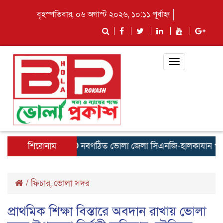
বৃহস্পতিবার, ০৬ অগাস্ট ২০২৬, ১০:১১ পূর্বাহ্ন
Toggle
navigation
শিরোনাম
নবগঠিত ভোলা জেলা সিএনজি-হালকাযান পরিবহন শ্র
/
ফিচার
,
ভোলা সদর
প্রাথমিক শিক্ষা বিস্তারে অবদান রাখায় ভোলা