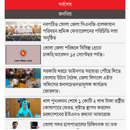
সর্বশেষ
জনপ্রিয়
নবগঠিত ভোলা জেলা সিএনজি-হালকাযান
পরিবহন শ্রমিক ফেডারেশনের পরিচিতি সভা
অনুষ্ঠিত
ভোলা জেলা পরিষদে বিভিন্ন গ্রেডে
চাকরি,আবেদন ১৫ সেপ্টেম্বর পর্যন্ত।
সরকারি খরচে আইনগত সহায়তা পৌঁছে দিতে
ভোলায় উঠান বৈঠক, জেলা লিগ্যাল এইড
অফিসের জনসচেতনতামূলক কার্যক্রম
জোরদার।
খাল পুনঃখনন শেষে ১ কোটি ২ লাখ টাকা রাষ্ট্রীয়
কোষাগারে ফেরত, দৃষ্টান্ত স্থাপন করলেন
চরফ্যাশনের ইউএনও রুমানা আফরোজ
ভোলা সদর হাসপাতালের চিকিৎসক ডা.শুভ