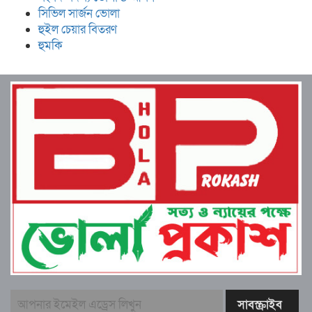
সিভিল সার্জন ভোলা
হুইল চেয়ার বিতরণ
হুমকি