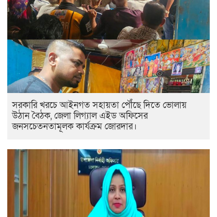
সরকারি খরচে আইনগত সহায়তা পৌঁছে দিতে ভোলায়
উঠান বৈঠক, জেলা লিগ্যাল এইড অফিসের
জনসচেতনতামূলক কার্যক্রম জোরদার।