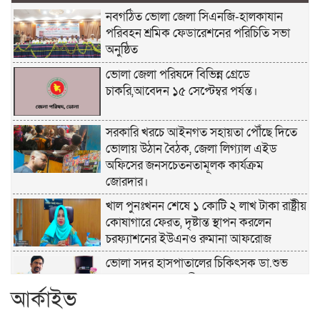
নবগঠিত ভোলা জেলা সিএনজি-হালকাযান
পরিবহন শ্রমিক ফেডারেশনের পরিচিতি সভা
অনুষ্ঠিত
ভোলা জেলা পরিষদে বিভিন্ন গ্রেডে
চাকরি,আবেদন ১৫ সেপ্টেম্বর পর্যন্ত।
সরকারি খরচে আইনগত সহায়তা পৌঁছে দিতে
ভোলায় উঠান বৈঠক, জেলা লিগ্যাল এইড
অফিসের জনসচেতনতামূলক কার্যক্রম
জোরদার।
খাল পুনঃখনন শেষে ১ কোটি ২ লাখ টাকা রাষ্ট্রীয়
কোষাগারে ফেরত, দৃষ্টান্ত স্থাপন করলেন
চরফ্যাশনের ইউএনও রুমানা আফরোজ
ভোলা সদর হাসপাতালের চিকিৎসক ডা.শুভ
প্রসাদ দাসের সহকারী অধ্যাপক পদে
আর্কাইভ
পদোন্নতি।