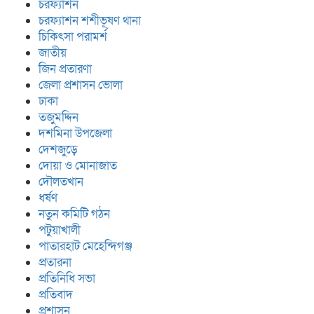
চরফ্যাশন
চরফ্যাশন শশীভূষণ থানা
চিকিৎসা পরামর্শ
জাতীয়
জিন প্রতারণা
জেলা প্রশাসন ভোলা
ঢাকা
তজুমদ্দিন
দশমিনা উপজেলা
দেশজুড়ে
দোয়া ও মোনাজাত
দৌলতখান
ধর্ষণ
নতুন কমিটি গঠন
পটুয়াখালী
পাতারহাট মেহেন্দিগঞ্জ
প্রতারনা
প্রতিনিধি সভা
প্রতিবাদ
প্রশাসন