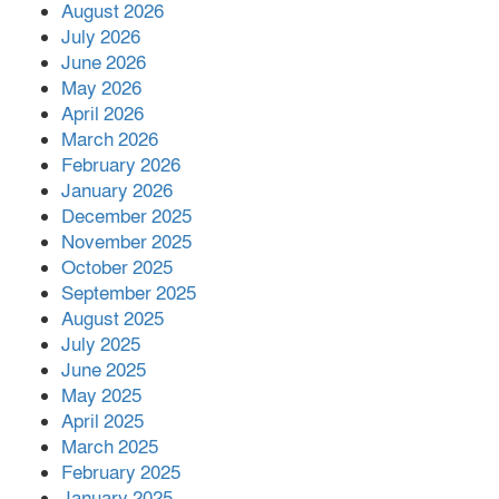
হঠাৎ সদর হাসপাতালে এমপি পার্থ,রোগীদের
August 2026
পাশে দাঁড়িয়ে শুনলেন সেবার বাস্তব চিত্র
July 2026
June 2026
May 2026
খাল পুনঃখননে সাশ্রয়,সরকারি কোষাগারে ফিরল
April 2026
২ কোটি ২০ লাখ টাকা।সততার অনন্য দৃষ্টান্ত
March 2026
স্থাপন করলেন ইউএনও বেদবতী মিস্ত্রী।
February 2026
‘জ্বিন হাজিরে স্বর্ণ দ্বিগুণ’— প্রতারণার ফাঁদে ১৭
January 2026
নারী,দুলারহাটে চক্রের ৪ সদস্য গ্রেফতার।
December 2025
November 2025
October 2025
৩০ জুলাই একযোগে এসএসসির ফল প্রকাশ।
September 2025
August 2025
July 2025
বোরহানউদ্দিনে জমি নিয়ে বিরোধের জেরে
June 2025
সংঘবদ্ধ হামলার অভিযোগ,নারীসহ আ’হত ৫
May 2025
April 2025
March 2025
February 2025
January 2025