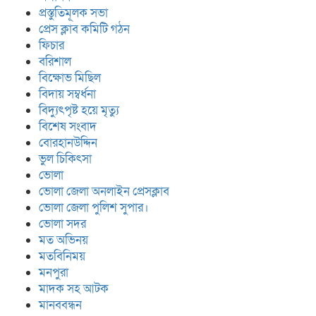
প্রস্তুতিমূলক সভা
প্রেস ক্লাব কমিটি গঠন
ফিচার
বরিশাল
বিক্ষোভ মিছিল
বিদায় সম্বর্ধনা
বিদ্যুৎপৃষ্ট হয়ে মৃত্যু
বিশেষ সংবাদ
বোরহানউদ্দিন
ভুল চিকিৎসা
ভোলা
ভোলা জেলা অনলাইন প্রেসক্লাব
ভোলা জেলা পুলিশ সুপার।
ভোলা সদর
মত অভিনয়
মতবিনিময়
মনপুরা
মাদক সহ আটক
মানববন্ধন