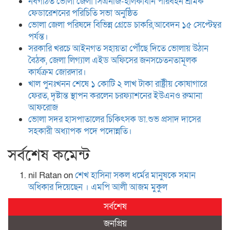
নবগঠিত ভোলা জেলা সিএনজি-হালকাযান পরিবহন শ্রমিক
ফেডারেশনের পরিচিতি সভা অনুষ্ঠিত
ভোলা জেলা পরিষদে বিভিন্ন গ্রেডে চাকরি,আবেদন ১৫ সেপ্টেম্বর
পর্যন্ত।
সরকারি খরচে আইনগত সহায়তা পৌঁছে দিতে ভোলায় উঠান
বৈঠক, জেলা লিগ্যাল এইড অফিসের জনসচেতনতামূলক
কার্যক্রম জোরদার।
খাল পুনঃখনন শেষে ১ কোটি ২ লাখ টাকা রাষ্ট্রীয় কোষাগারে
ফেরত, দৃষ্টান্ত স্থাপন করলেন চরফ্যাশনের ইউএনও রুমানা
আফরোজ
ভোলা সদর হাসপাতালের চিকিৎসক ডা.শুভ প্রসাদ দাসের
সহকারী অধ্যাপক পদে পদোন্নতি।
সর্বশেষ কমেন্ট
nil Ratan
on
শেখ হা‌সিনা সকল ধ‌র্মের মানু‌ষকে সমান
অ‌ধিকার দি‌য়ে‌ছেন । এম‌পি আলী আজম মুকুল
সর্বশেষ
জনপ্রিয়