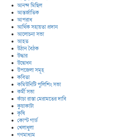
আনন্দ মিছিল
আন্তর্জাতিক
আপরাধ
আর্থিক সহায়তা প্রদান
আলোচনা সভা
আহত
উঠান বৈঠক
উদ্ধার
উদ্বোধন
উপজেলা সমূহ
কবিতা
কমিউনিটি পুলিশিং সভা
কর্মী সভা
কাঁচা রাস্তা মেরামতের দাবি
কুয়াকাটা
কৃষি
কোস্ট গার্ড
খেলাধুলা
গণমাধ্যম