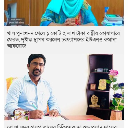
খাল পুনঃখনন শেষে ১ কোটি ২ লাখ টাকা রাষ্ট্রীয় কোষাগারে
ফেরত, দৃষ্টান্ত স্থাপন করলেন চরফ্যাশনের ইউএনও রুমানা
আফরোজ
ভোলা সদর হাসপাতালের চিকিৎসক ডা.শুভ প্রসাদ দাসের