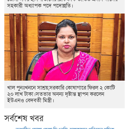
সহকারী অধ্যাপক পদে পদোন্নতি।
খাল পুনঃখননে সাশ্রয়,সরকারি কোষাগারে ফিরল ২ কোটি
২০ লাখ টাকা।সততার অনন্য দৃষ্টান্ত স্থাপন করলেন
ইউএনও বেদবতী মিস্ত্রী।
সর্বশেষ খবর