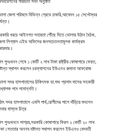
েডারেশনের পরিচিতি সভা অনুষ্ঠিত
োলা জেলা পরিষদে বিভিন্ন গ্রেডে চাকরি,আবেদন ১৫ সেপ্টেম্বর
র্যন্ত।
রকারি খরচে আইনগত সহায়তা পৌঁছে দিতে ভোলায় উঠান বৈঠক,
েলা লিগ্যাল এইড অফিসের জনসচেতনতামূলক কার্যক্রম
োরদার।
াল পুনঃখনন শেষে ১ কোটি ২ লাখ টাকা রাষ্ট্রীয় কোষাগারে ফেরত,
ৃষ্টান্ত স্থাপন করলেন চরফ্যাশনের ইউএনও রুমানা আফরোজ
োলা সদর হাসপাতালের চিকিৎসক ডা.শুভ প্রসাদ দাসের সহকারী
ধ্যাপক পদে পদোন্নতি।
ঠাৎ সদর হাসপাতালে এমপি পার্থ,রোগীদের পাশে দাঁড়িয়ে শুনলেন
েবার বাস্তব চিত্র
াল পুনঃখননে সাশ্রয়,সরকারি কোষাগারে ফিরল ২ কোটি ২০ লাখ
াকা।সততার অনন্য দৃষ্টান্ত স্থাপন করলেন ইউএনও বেদবতী