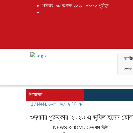
শনিবার, ০৮ অগাস্ট ২০২৬, ০৯:০০ পূর্বাহ্ন
জাতী
শোক 
শিরোনাম
/
ফিচার
,
ভোলা
,
শুভেচ্ছা বিনিময়
শুদ্ধচার পুরুষ্কার-২০২৩ এ ভূষিত হলেন ভোল
NEWS ROOM
/ ১৫৬ বার ভিউ