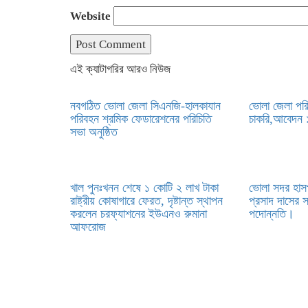
Website
এই ক্যাটাগরির আরও নিউজ
নবগঠিত ভোলা জেলা সিএনজি-হালকাযান
ভোলা জেলা পরি
পরিবহন শ্রমিক ফেডারেশনের পরিচিতি
চাকরি,আবেদন ১
সভা অনুষ্ঠিত
খাল পুনঃখনন শেষে ১ কোটি ২ লাখ টাকা
ভোলা সদর হাস
রাষ্ট্রীয় কোষাগারে ফেরত, দৃষ্টান্ত স্থাপন
প্রসাদ দাসের 
করলেন চরফ্যাশনের ইউএনও রুমানা
পদোন্নতি।
আফরোজ