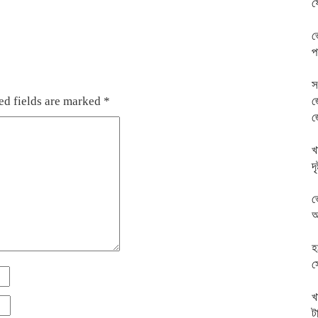
ফ
ভ
প
স
ed fields are marked
*
জ
জ
খ
দ
ভ
অ
হ
স
খ
ট