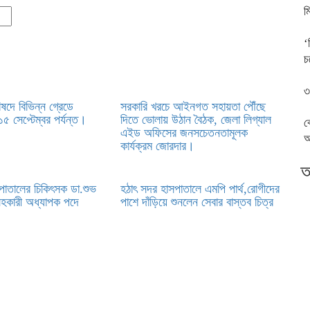
মি
‘
চ
৩
ষদে বিভিন্ন গ্রেডে
সরকারি খরচে আইনগত সহায়তা পৌঁছে
৫ সেপ্টেম্বর পর্যন্ত।
দিতে ভোলায় উঠান বৈঠক, জেলা লিগ্যাল
ব
এইড অফিসের জনসচেতনতামূলক
অ
কার্যক্রম জোরদার।
আ
পাতালের চিকিৎসক ডা.শুভ
হঠাৎ সদর হাসপাতালে এমপি পার্থ,রোগীদের
সহকারী অধ্যাপক পদে
পাশে দাঁড়িয়ে শুনলেন সেবার বাস্তব চিত্র