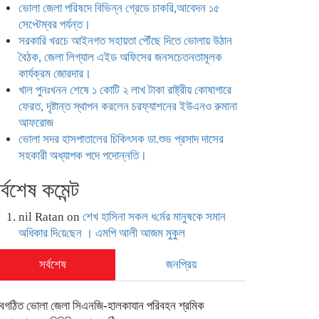
ভোলা জেলা পরিষদে বিভিন্ন গ্রেডে চাকরি,আবেদন ১৫
সেপ্টেম্বর পর্যন্ত।
সরকারি খরচে আইনগত সহায়তা পৌঁছে দিতে ভোলায় উঠান
বৈঠক, জেলা লিগ্যাল এইড অফিসের জনসচেতনতামূলক
কার্যক্রম জোরদার।
খাল পুনঃখনন শেষে ১ কোটি ২ লাখ টাকা রাষ্ট্রীয় কোষাগারে
ফেরত, দৃষ্টান্ত স্থাপন করলেন চরফ্যাশনের ইউএনও রুমানা
আফরোজ
ভোলা সদর হাসপাতালের চিকিৎসক ডা.শুভ প্রসাদ দাসের
সহকারী অধ্যাপক পদে পদোন্নতি।
র্বশেষ কমেন্ট
nil Ratan
on
শেখ হা‌সিনা সকল ধ‌র্মের মানু‌ষকে সমান
অ‌ধিকার দি‌য়ে‌ছেন । এম‌পি আলী আজম মুকুল
সর্বশেষ
জনপ্রিয়
বগঠিত ভোলা জেলা সিএনজি-হালকাযান পরিবহন শ্রমিক