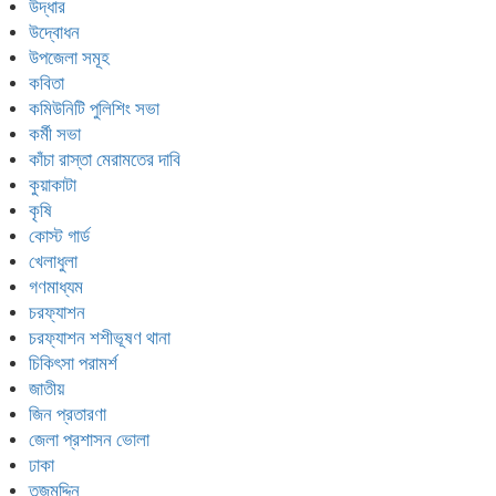
উদ্ধার
উদ্বোধন
উপজেলা সমূহ
কবিতা
কমিউনিটি পুলিশিং সভা
কর্মী সভা
কাঁচা রাস্তা মেরামতের দাবি
কুয়াকাটা
কৃষি
কোস্ট গার্ড
খেলাধুলা
গণমাধ্যম
চরফ্যাশন
চরফ্যাশন শশীভূষণ থানা
চিকিৎসা পরামর্শ
জাতীয়
জিন প্রতারণা
জেলা প্রশাসন ভোলা
ঢাকা
তজুমদ্দিন