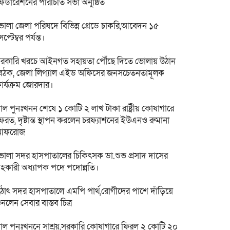
েডারেশনের পরিচিতি সভা অনুষ্ঠিত
োলা জেলা পরিষদে বিভিন্ন গ্রেডে চাকরি,আবেদন ১৫
েপ্টেম্বর পর্যন্ত।
রকারি খরচে আইনগত সহায়তা পৌঁছে দিতে ভোলায় উঠান
ৈঠক, জেলা লিগ্যাল এইড অফিসের জনসচেতনতামূলক
ার্যক্রম জোরদার।
াল পুনঃখনন শেষে ১ কোটি ২ লাখ টাকা রাষ্ট্রীয় কোষাগারে
েরত, দৃষ্টান্ত স্থাপন করলেন চরফ্যাশনের ইউএনও রুমানা
আফরোজ
োলা সদর হাসপাতালের চিকিৎসক ডা.শুভ প্রসাদ দাসের
হকারী অধ্যাপক পদে পদোন্নতি।
ঠাৎ সদর হাসপাতালে এমপি পার্থ,রোগীদের পাশে দাঁড়িয়ে
ুনলেন সেবার বাস্তব চিত্র
াল পুনঃখননে সাশ্রয়,সরকারি কোষাগারে ফিরল ২ কোটি ২০