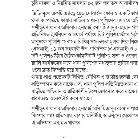
চুরি মামলা ও নিয়মিত মামলায় ০২ জন পলাতক আসামীসহ সর
জিডি মূলে একটি এ্যান্ড্রোয়েড মোবাইল ফোন ও একটি ছাগল 
থানা কম্পাউন্ডে ফায়ার সার্ভিস ও থানা পুলিশের সমন্বয়ে অগ্
শশীভূষণ থানার অফিসার ইনচার্জ, মোঃ মিজানুর রহমান প
প্রতিনিয়ত ইউনিয়ন ও ওয়ার্ড পর্যায়ে বিট পুলিশং/উঠান 
মানুষকে পুলিশি সেবাসহ বিভিন্ন সচেতনতা মূলক দিক নির্
(এসআই), ০১ জন সহকারী উপ-পরির্দশক (এএসআই) ও ০
বিট পুলিশং/উঠান বৈঠক/কমিউনিটি পুলিশিং সভা ও ওপেন 
র‌্যালি কার্যক্রমের ফলে থানা পুলিশের মধ্যস্থতায় স্থানীয় গন
গুলো দ্রুত নিস্পত্তি হয়ে যাচ্ছে।
থানায় প্রাপ্ত প্রত্যেকটি লিখিত, মৌখিক ও জাতীয় জরুরী
প্রতিস্পন্দন করে যাচ্ছে এবং থানা পুলিশ প্রতিনিয়ত থানা এল
বাড়ীতে অভিযান ও রাত্রিকালীন টহল জোরদার করে যাচ্ছে। 
প্রবণতাও অনেকটাই কমে যাচ্ছে।
শশীভূষণ থানার অফিসার ইনচার্জ ওসি মিজানুর রহমান পাটোয়া
কিশোর গ্যাং প্রতিরোধ, বাজার মনিটরিং ও অন্যান্য যেকোনো
এ অভিযান অব্যহত থাকবে।