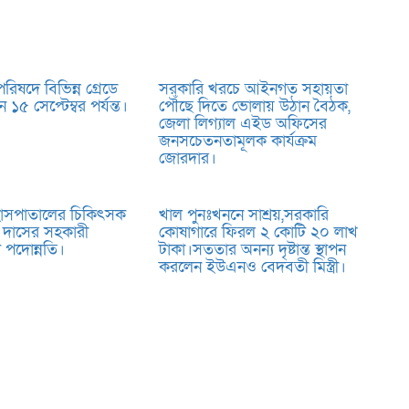
িষদে বিভিন্ন গ্রেডে
সরকারি খরচে আইনগত সহায়তা
১৫ সেপ্টেম্বর পর্যন্ত।
পৌঁছে দিতে ভোলায় উঠান বৈঠক,
জেলা লিগ্যাল এইড অফিসের
জনসচেতনতামূলক কার্যক্রম
জোরদার।
াসপাতালের চিকিৎসক
খাল পুনঃখননে সাশ্রয়,সরকারি
দ দাসের সহকারী
কোষাগারে ফিরল ২ কোটি ২০ লাখ
 পদোন্নতি।
টাকা।সততার অনন্য দৃষ্টান্ত স্থাপন
করলেন ইউএনও বেদবতী মিস্ত্রী।