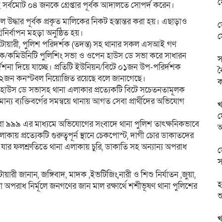
ফ
্বমোট ০৪ জনকে গ্রেপ্তার পূর্বক আদালতে সোপর্দ করেন।
উদ্ধার পূর্বক প্রকৃত মালিকের নিকট হস্তান্তর করা হয়। এছাড়াও
ভ
নিনির্বাপন মহড়া অনুষ্ঠিত হয়।
স
াটোয়ারী, পুলিশ পরিদর্শক (তদন্ত) সহ থানার সকল এসআই গণ
বৈঠক/কমিউনিটি পুলিশিং সভা ও ওপেন হাউস ডে সভা করে সাধারন
স
দেশনা দিয়ে যাচ্ছে। প্রতিটি ইউনিয়ন/বিটে ০১জন উপ-পরির্দশক
ব
২জন কনস্টবল নিয়োজিত রয়েছে বলে জানাগেছে।
ক
হাউস ডে সভাসহ থানা এলাকার প্রত্যেকটি বিটে সচেতনতামূলক
্যমান্য ব্যক্তিবর্গের সমন্বয়ে থানায় আগত সেবা প্রার্থীদের অভিযোগ
খ
ফ
 সেবা ৯৯৯ এর মাধ্যমে অভিযোগের সংবাদে থানা পুলিশ তাৎক্ষনিকভাবে
াকায় প্রত্যেকটি গুরুত্বপূর্ন স্থানে চেকপোস্ট, দাগী চোর ডাকাতদের
যার ফলশ্রুতিতে থানা এলাকায় চুরি, ডাকাতি সহ অন্যান্য অপরাধ
ভ
স
রী জানান, জঙ্গিবাদ, মাদক ,ইভটিজিং,নারী ও শিশু নির্যাতন ,জুয়া,
হ
 অপরাধ নির্মূলে জনগণের জান মাল রক্ষার্থে শশীভূষণ থানা পুলিশের
শ
খ