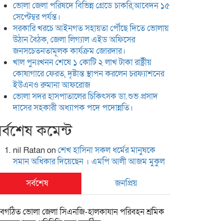
ভোলা জেলা পরিষদে বিভিন্ন গ্রেডে চাকরি,আবেদন ১৫
সেপ্টেম্বর পর্যন্ত।
সরকারি খরচে আইনগত সহায়তা পৌঁছে দিতে ভোলায়
উঠান বৈঠক, জেলা লিগ্যাল এইড অফিসের
জনসচেতনতামূলক কার্যক্রম জোরদার।
খাল পুনঃখনন শেষে ১ কোটি ২ লাখ টাকা রাষ্ট্রীয়
কোষাগারে ফেরত, দৃষ্টান্ত স্থাপন করলেন চরফ্যাশনের
ইউএনও রুমানা আফরোজ
ভোলা সদর হাসপাতালের চিকিৎসক ডা.শুভ প্রসাদ
দাসের সহকারী অধ্যাপক পদে পদোন্নতি।
র্বশেষ কমেন্ট
nil Ratan
on
শেখ হা‌সিনা সকল ধ‌র্মের মানু‌ষকে
সমান অ‌ধিকার দি‌য়ে‌ছেন । এম‌পি আলী আজম মুকুল
সর্বশেষ
জনপ্রিয়
বগঠিত ভোলা জেলা সিএনজি-হালকাযান পরিবহন শ্রমিক