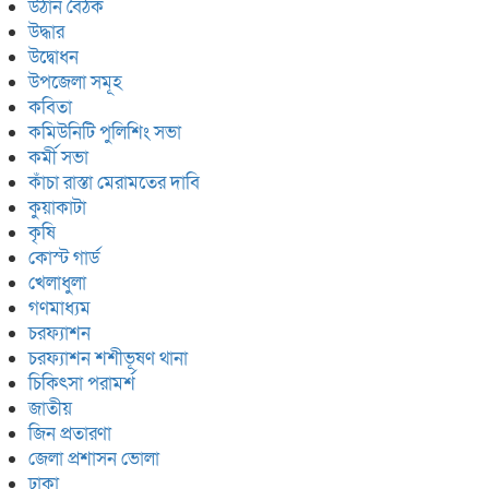
উঠান বৈঠক
উদ্ধার
উদ্বোধন
উপজেলা সমূহ
কবিতা
কমিউনিটি পুলিশিং সভা
কর্মী সভা
কাঁচা রাস্তা মেরামতের দাবি
কুয়াকাটা
কৃষি
কোস্ট গার্ড
খেলাধুলা
গণমাধ্যম
চরফ্যাশন
চরফ্যাশন শশীভূষণ থানা
চিকিৎসা পরামর্শ
জাতীয়
জিন প্রতারণা
জেলা প্রশাসন ভোলা
ঢাকা