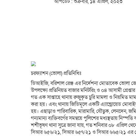
আপডেট : শুক্রবার, ১৪ এপ্রিল, ২০২৩
চরফ্যাশন (ভোলা) প্রতিনিধিঃ
ডিআইজি, বরিশাল রেঞ্জ এর নির্দেশনা মোতাবেক ভোলা জেল
উপলক্ষ্যে প্রতিনিয়ত বাজার মনিটরিং ও ০৪ আসামী গ্রেপ্ত
গত এক সাপ্তাহে থানায় রুজুকৃত চুরি মামলা ও নিয়মিত ম
করা হয়। এবং থানায় জিডিমূলে একটি এ্যান্ড্রোয়েড মোবাইল
হয়। এছাড়াও পারিবারিক, মারামারি, যৌতুক, লেনদেন, জমিজম
গন্যমান্য ব্যক্তিবর্গের সমন্বয়ে পুলিশের মধ্যস্থতায় নিস্পত্ত
শশীভূষণ থানা সুত্রে জানা যায়, গত শনিবার ০৮ এপ্রিল থেকে
সিআর ৬৫৬/২১, সিআর ৬৫৭/২১ ও সিআর ৬৬৫/২১ এর গ্রে