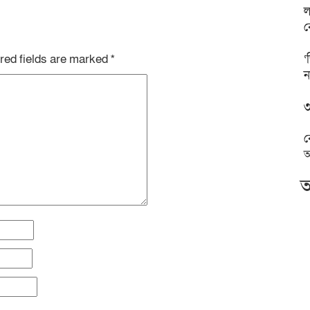
ল
ব
red fields are marked
*
‘
ন
৩
ব
অ
আ