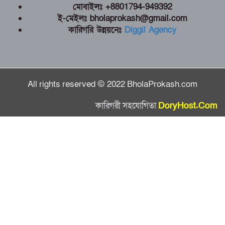
মোবাইলঃ +8801794-949392
ই-মেইলঃ bholaprokash@gmail.com
কারিগরি উন্নয়নেঃ
Diggil Agency
All rights reserved © 2022 BholaProkash.com
কারিগরী সহযোগিতা
DoryHost.Com