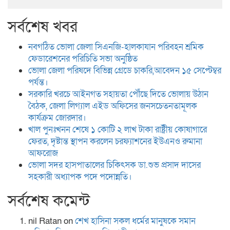
সর্বশেষ খবর
নবগঠিত ভোলা জেলা সিএনজি-হালকাযান পরিবহন শ্রমিক
ফেডারেশনের পরিচিতি সভা অনুষ্ঠিত
ভোলা জেলা পরিষদে বিভিন্ন গ্রেডে চাকরি,আবেদন ১৫ সেপ্টেম্বর
পর্যন্ত।
সরকারি খরচে আইনগত সহায়তা পৌঁছে দিতে ভোলায় উঠান
বৈঠক, জেলা লিগ্যাল এইড অফিসের জনসচেতনতামূলক
কার্যক্রম জোরদার।
খাল পুনঃখনন শেষে ১ কোটি ২ লাখ টাকা রাষ্ট্রীয় কোষাগারে
ফেরত, দৃষ্টান্ত স্থাপন করলেন চরফ্যাশনের ইউএনও রুমানা
আফরোজ
ভোলা সদর হাসপাতালের চিকিৎসক ডা.শুভ প্রসাদ দাসের
সহকারী অধ্যাপক পদে পদোন্নতি।
সর্বশেষ কমেন্ট
nil Ratan
on
শেখ হা‌সিনা সকল ধ‌র্মের মানু‌ষকে সমান