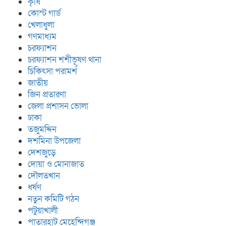
কৃষি
কোস্ট গার্ড
খেলাধুলা
গণমাধ্যম
চরফ্যাশন
চরফ্যাশন শশীভূষণ থানা
চিকিৎসা পরামর্শ
জাতীয়
জিন প্রতারণা
জেলা প্রশাসন ভোলা
ঢাকা
তজুমদ্দিন
দশমিনা উপজেলা
দেশজুড়ে
দোয়া ও মোনাজাত
দৌলতখান
ধর্ষণ
নতুন কমিটি গঠন
পটুয়াখালী
পাতারহাট মেহেন্দিগঞ্জ