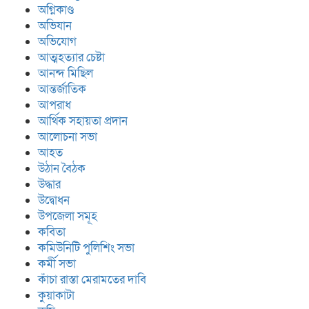
অগ্নিকাণ্ড
অভিযান
অভিযোগ
আত্মহত্যার চেষ্টা
আনন্দ মিছিল
আন্তর্জাতিক
আপরাধ
আর্থিক সহায়তা প্রদান
আলোচনা সভা
আহত
উঠান বৈঠক
উদ্ধার
উদ্বোধন
উপজেলা সমূহ
কবিতা
কমিউনিটি পুলিশিং সভা
কর্মী সভা
কাঁচা রাস্তা মেরামতের দাবি
কুয়াকাটা