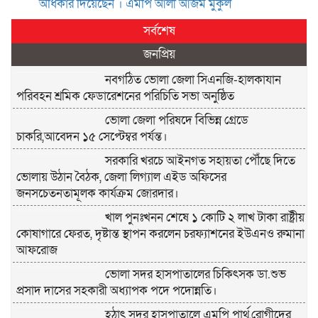
অ‌ধিকার দি‌য়ে‌ছেন । এম‌পি আলী আজম মুকুল
সর্বশেষ
জনপ্রিয়
নবগঠিত ভোলা জেলা সিএনজি-হালকাযান
পরিবহন শ্রমিক ফেডারেশনের পরিচিতি সভা অনুষ্ঠিত
ভোলা জেলা পরিষদে বিভিন্ন গ্রেডে
চাকরি,আবেদন ১৫ সেপ্টেম্বর পর্যন্ত।
সরকারি খরচে আইনগত সহায়তা পৌঁছে দিতে
ভোলায় উঠান বৈঠক, জেলা লিগ্যাল এইড অফিসের
জনসচেতনতামূলক কার্যক্রম জোরদার।
খাল পুনঃখনন শেষে ১ কোটি ২ লাখ টাকা রাষ্ট্রীয়
কোষাগারে ফেরত, দৃষ্টান্ত স্থাপন করলেন চরফ্যাশনের ইউএনও রুমানা
আফরোজ
ভোলা সদর হাসপাতালের চিকিৎসক ডা.শুভ
প্রসাদ দাসের সহকারী অধ্যাপক পদে পদোন্নতি।
হঠাৎ সদর হাসপাতালে এমপি পার্থ,রোগীদের