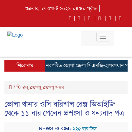
শুক্রবার, ০৭ অগাস্ট ২০২৬, ০৪:৪০ পূর্বাহ্ন
Toggle
navigation
শিরোনাম
নবগঠিত ভোলা জেলা সিএনজি-হালকাযান পরিবহন শ্
/
ফিচার
,
ভোলা
,
ভোলা সদর
ভোলা থানার ওসি বরিশাল রেঞ্জ ডিআইজি
থেকে ১১ বার পেলেন প্রশংসা ও ধন্যবাদ পত্র
NEWS ROOM
/ ২২৫ বার ভিউ