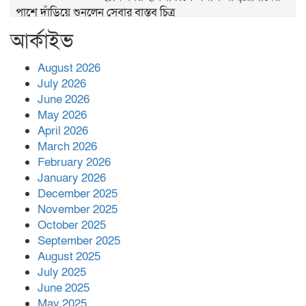
পাশে দাঁড়িয়ে শুনলেন সেবার বাস্তব চিত্র
আর্কাইভ
খাল পুনঃখননে সাশ্রয়,সরকারি কোষাগারে ফিরল
২ কোটি ২০ লাখ টাকা।সততার অনন্য দৃষ্টান্ত
স্থাপন করলেন ইউএনও বেদবতী মিস্ত্রী।
August 2026
July 2026
‘জ্বিন হাজিরে স্বর্ণ দ্বিগুণ’— প্রতারণার ফাঁদে ১৭
June 2026
নারী,দুলারহাটে চক্রের ৪ সদস্য গ্রেফতার।
May 2026
April 2026
৩০ জুলাই একযোগে এসএসসির ফল প্রকাশ।
March 2026
February 2026
January 2026
December 2025
বোরহানউদ্দিনে জমি নিয়ে বিরোধের জেরে
November 2025
সংঘবদ্ধ হামলার অভিযোগ,নারীসহ আ’হত ৫
October 2025
September 2025
August 2025
July 2025
June 2025
May 2025