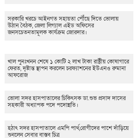
সরকারি খরচে আইনগত সহায়তা পৌঁছে দিতে ভোলায়
উঠান বৈঠক, জেলা লিগ্যাল এইড অফিসের
জনসচেতনতামূলক কার্যক্রম জোরদার।
খাল পুনঃখনন শেষে ১ কোটি ২ লাখ টাকা রাষ্ট্রীয় কোষাগারে
ফেরত, দৃষ্টান্ত স্থাপন করলেন চরফ্যাশনের ইউএনও রুমানা
আফরোজ
ভোলা সদর হাসপাতালের চিকিৎসক ডা.শুভ প্রসাদ দাসের
সহকারী অধ্যাপক পদে পদোন্নতি।
হঠাৎ সদর হাসপাতালে এমপি পার্থ,রোগীদের পাশে দাঁড়িয়ে
শুনলেন সেবার বাস্তব চিত্র