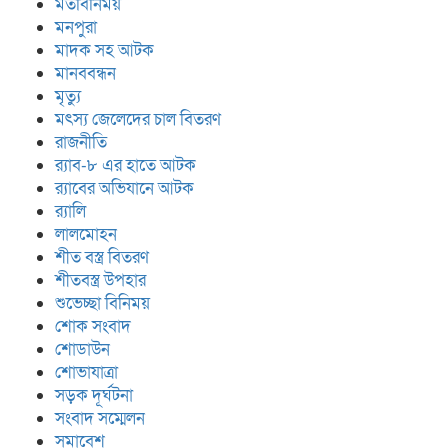
মতবিনিময়
মনপুরা
মাদক সহ আটক
মানববন্ধন
মৃত্যু
মৎস্য জেলেদের চাল বিতরণ
রাজনীতি
র‍্যাব-৮ এর হাতে আটক
র‍্যাবের অভিযানে আটক
র‍্যালি
লালমোহন
শীত বস্ত্র বিতরণ
শীতবস্ত্র উপহার
শুভেচ্ছা বিনিময়
শোক সংবাদ
শোডাউন
শোভাযাত্রা
সড়ক দূর্ঘটনা
সংবাদ সম্মেলন
সমাবেশ