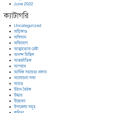
June 2022
ক্যাটাগরি
Uncategorized
অগ্নিকাণ্ড
অভিযান
অভিযোগ
আত্মহত্যার চেষ্টা
আনন্দ মিছিল
আন্তর্জাতিক
আপরাধ
আর্থিক সহায়তা প্রদান
আলোচনা সভা
আহত
উঠান বৈঠক
উদ্ধার
উদ্বোধন
উপজেলা সমূহ
কবিতা