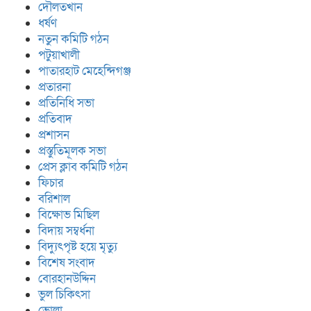
দৌলতখান
ধর্ষণ
নতুন কমিটি গঠন
পটুয়াখালী
পাতারহাট মেহেন্দিগঞ্জ
প্রতারনা
প্রতিনিধি সভা
প্রতিবাদ
প্রশাসন
প্রস্তুতিমূলক সভা
প্রেস ক্লাব কমিটি গঠন
ফিচার
বরিশাল
বিক্ষোভ মিছিল
বিদায় সম্বর্ধনা
বিদ্যুৎপৃষ্ট হয়ে মৃত্যু
বিশেষ সংবাদ
বোরহানউদ্দিন
ভুল চিকিৎসা
ভোলা