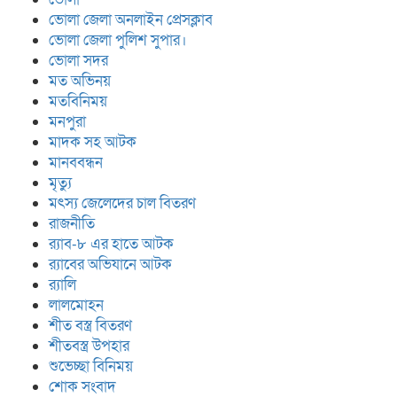
ভোলা জেলা অনলাইন প্রেসক্লাব
ভোলা জেলা পুলিশ সুপার।
ভোলা সদর
মত অভিনয়
মতবিনিময়
মনপুরা
মাদক সহ আটক
মানববন্ধন
মৃত্যু
মৎস্য জেলেদের চাল বিতরণ
রাজনীতি
র‍্যাব-৮ এর হাতে আটক
র‍্যাবের অভিযানে আটক
র‍্যালি
লালমোহন
শীত বস্ত্র বিতরণ
শীতবস্ত্র উপহার
শুভেচ্ছা বিনিময়
শোক সংবাদ