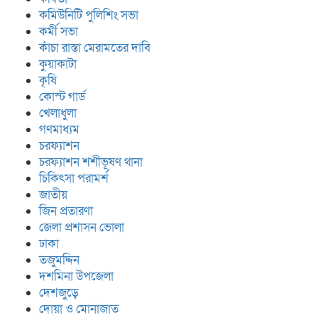
কমিউনিটি পুলিশিং সভা
কর্মী সভা
কাঁচা রাস্তা মেরামতের দাবি
কুয়াকাটা
কৃষি
কোস্ট গার্ড
খেলাধুলা
গণমাধ্যম
চরফ্যাশন
চরফ্যাশন শশীভূষণ থানা
চিকিৎসা পরামর্শ
জাতীয়
জিন প্রতারণা
জেলা প্রশাসন ভোলা
ঢাকা
তজুমদ্দিন
দশমিনা উপজেলা
দেশজুড়ে
দোয়া ও মোনাজাত