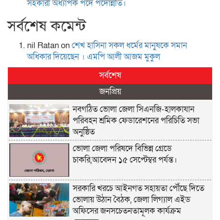
সহকারী অধ্যাপক পদে পদোন্নতি।
সর্বশেষ কমেন্ট
nil Ratan
on
শেখ হা‌সিনা সকল ধ‌র্মের মানু‌ষকে সমান
অ‌ধিকার দি‌য়ে‌ছেন । এম‌পি আলী আজম মুকুল
সর্বশেষ
জনপ্রিয়
নবগঠিত ভোলা জেলা সিএনজি-হালকাযান
পরিবহন শ্রমিক ফেডারেশনের পরিচিতি সভা
অনুষ্ঠিত
ভোলা জেলা পরিষদে বিভিন্ন গ্রেডে
চাকরি,আবেদন ১৫ সেপ্টেম্বর পর্যন্ত।
সরকারি খরচে আইনগত সহায়তা পৌঁছে দিতে
ভোলায় উঠান বৈঠক, জেলা লিগ্যাল এইড
অফিসের জনসচেতনতামূলক কার্যক্রম