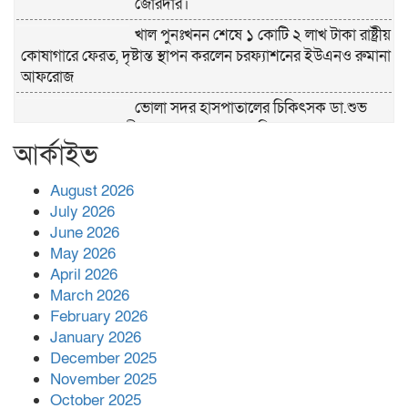
জোরদার।
খাল পুনঃখনন শেষে ১ কোটি ২ লাখ টাকা রাষ্ট্রীয়
কোষাগারে ফেরত, দৃষ্টান্ত স্থাপন করলেন চরফ্যাশনের ইউএনও রুমানা
আফরোজ
ভোলা সদর হাসপাতালের চিকিৎসক ডা.শুভ
প্রসাদ দাসের সহকারী অধ্যাপক পদে পদোন্নতি।
আর্কাইভ
হঠাৎ সদর হাসপাতালে এমপি পার্থ,রোগীদের
পাশে দাঁড়িয়ে শুনলেন সেবার বাস্তব চিত্র
August 2026
July 2026
June 2026
খাল পুনঃখননে সাশ্রয়,সরকারি কোষাগারে ফিরল
May 2026
২ কোটি ২০ লাখ টাকা।সততার অনন্য দৃষ্টান্ত
April 2026
স্থাপন করলেন ইউএনও বেদবতী মিস্ত্রী।
March 2026
‘জ্বিন হাজিরে স্বর্ণ দ্বিগুণ’— প্রতারণার ফাঁদে ১৭
February 2026
নারী,দুলারহাটে চক্রের ৪ সদস্য গ্রেফতার।
January 2026
December 2025
November 2025
৩০ জুলাই একযোগে এসএসসির ফল প্রকাশ।
October 2025