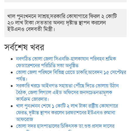
খাল পুনঃখননে সাশ্রয়,সরকারি কোষাগারে ফিরল ২ কোটি
২০ লাখ টাকা।সততার অনন্য দৃষ্টান্ত স্থাপন করলেন
ইউএনও বেদবতী মিস্ত্রী।
সর্বশেষ খবর
নবগঠিত ভোলা জেলা সিএনজি-হালকাযান পরিবহন শ্রমিক
ফেডারেশনের পরিচিতি সভা অনুষ্ঠিত
ভোলা জেলা পরিষদে বিভিন্ন গ্রেডে চাকরি,আবেদন ১৫ সেপ্টেম্বর
পর্যন্ত।
সরকারি খরচে আইনগত সহায়তা পৌঁছে দিতে ভোলায় উঠান
বৈঠক, জেলা লিগ্যাল এইড অফিসের জনসচেতনতামূলক
কার্যক্রম জোরদার।
খাল পুনঃখনন শেষে ১ কোটি ২ লাখ টাকা রাষ্ট্রীয় কোষাগারে
ফেরত, দৃষ্টান্ত স্থাপন করলেন চরফ্যাশনের ইউএনও রুমানা
আফরোজ
ভোলা সদর হাসপাতালের চিকিৎসক ডা.শুভ প্রসাদ দাসের