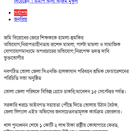
দি‌য়ে‌ছেন । এম‌পি আলী আজম মুকুল
সর্বশেষ
জনপ্রিয়
জমি বিরোধের জেরে শিক্ষককে হামলা-হুমকির
অভিযোগ,নিরাপত্তাহীনতায় রাশেদ মামলা, পাল্টা মামলা ও সামাজিক
যোগাযোগমাধ্যমে অপপ্রচারের অভিযোগ;নিরপেক্ষ তদন্ত দাবি
ভুক্তভোগীর
নবগঠিত ভোলা জেলা সিএনজি-হালকাযান পরিবহন শ্রমিক ফেডারেশনের
পরিচিতি সভা অনুষ্ঠিত
ভোলা জেলা পরিষদে বিভিন্ন গ্রেডে চাকরি,আবেদন ১৫ সেপ্টেম্বর পর্যন্ত।
সরকারি খরচে আইনগত সহায়তা পৌঁছে দিতে ভোলায় উঠান বৈঠক,
জেলা লিগ্যাল এইড অফিসের জনসচেতনতামূলক কার্যক্রম জোরদার।
খাল পুনঃখনন শেষে ১ কোটি ২ লাখ টাকা রাষ্ট্রীয় কোষাগারে ফেরত,