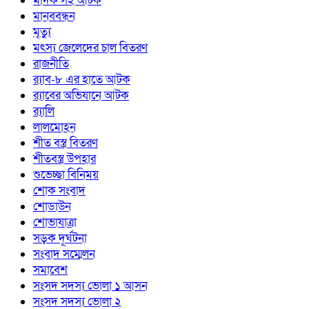
মাদক সহ আটক
মানববন্ধন
মৃত্যু
মৎস্য জেলেদের চাল বিতরণ
রাজনীতি
র‍্যাব-৮ এর হাতে আটক
র‍্যাবের অভিযানে আটক
র‍্যালি
লালমোহন
শীত বস্ত্র বিতরণ
শীতবস্ত্র উপহার
শুভেচ্ছা বিনিময়
শোক সংবাদ
শোডাউন
শোভাযাত্রা
সড়ক দূর্ঘটনা
সংবাদ সম্মেলন
সমাবেশ
সংসদ সদস্য ভোলা ১ আসন
সংসদ সদস্য ভোলা ২