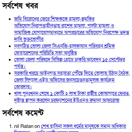
সর্বশেষ খবর
জমি বিরোধের জেরে শিক্ষককে হামলা-হুমকির
অভিযোগ,নিরাপত্তাহীনতায় রাশেদ মামলা, পাল্টা মামলা ও
সামাজিক যোগাযোগমাধ্যমে অপপ্রচারের অভিযোগ;নিরপেক্ষ তদন্ত
দাবি ভুক্তভোগীর
নবগঠিত ভোলা জেলা সিএনজি-হালকাযান পরিবহন শ্রমিক
ফেডারেশনের পরিচিতি সভা অনুষ্ঠিত
ভোলা জেলা পরিষদে বিভিন্ন গ্রেডে চাকরি,আবেদন ১৫ সেপ্টেম্বর
পর্যন্ত।
সরকারি খরচে আইনগত সহায়তা পৌঁছে দিতে ভোলায় উঠান বৈঠক,
জেলা লিগ্যাল এইড অফিসের জনসচেতনতামূলক কার্যক্রম
জোরদার।
খাল পুনঃখনন শেষে ১ কোটি ২ লাখ টাকা রাষ্ট্রীয় কোষাগারে ফেরত,
দৃষ্টান্ত স্থাপন করলেন চরফ্যাশনের ইউএনও রুমানা আফরোজ
সর্বশেষ কমেন্ট
nil Ratan
on
শেখ হা‌সিনা সকল ধ‌র্মের মানু‌ষকে সমান অ‌ধিকার