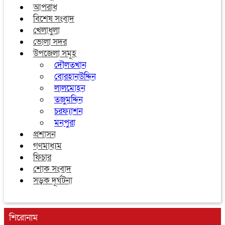
আপরাধ
বিশেষ সংবাদ
খেলাধুলা
ভোলা সদর
উপজেলা সমূহ
দৌলতখান
বোরহানউদ্দিন
লালমোহন
তজুমদ্দিন
চরফ্যাশন
মনপুরা
প্রশাসন
গণমাধ্যম
ফিচার
শোক সংবাদ
সড়ক দূর্ঘটনা
শিরোনাম