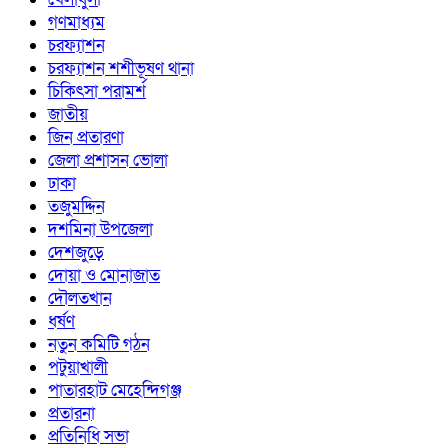
গণমাধ্যম
চরফ্যাশন
চরফ্যাশন শশীভূষণ থানা
চিকিৎসা পরামর্শ
জাতীয়
জিন প্রতারণা
জেলা প্রশাসন ভোলা
ঢাকা
তজুমদ্দিন
দশমিনা উপজেলা
দেশজুড়ে
দোয়া ও মোনাজাত
দৌলতখান
ধর্ষণ
নতুন কমিটি গঠন
পটুয়াখালী
পাতারহাট মেহেন্দিগঞ্জ
প্রতারনা
প্রতিনিধি সভা