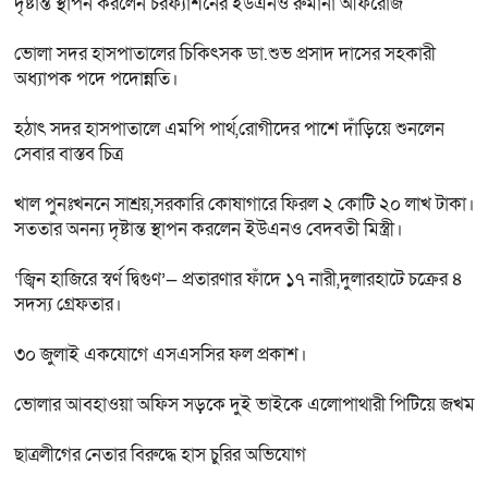
দৃষ্টান্ত স্থাপন করলেন চরফ্যাশনের ইউএনও রুমানা আফরোজ
ভোলা সদর হাসপাতালের চিকিৎসক ডা.শুভ প্রসাদ দাসের সহকারী
অধ্যাপক পদে পদোন্নতি।
হঠাৎ সদর হাসপাতালে এমপি পার্থ,রোগীদের পাশে দাঁড়িয়ে শুনলেন
সেবার বাস্তব চিত্র
খাল পুনঃখননে সাশ্রয়,সরকারি কোষাগারে ফিরল ২ কোটি ২০ লাখ টাকা।
সততার অনন্য দৃষ্টান্ত স্থাপন করলেন ইউএনও বেদবতী মিস্ত্রী।
‘জ্বিন হাজিরে স্বর্ণ দ্বিগুণ’— প্রতারণার ফাঁদে ১৭ নারী,দুলারহাটে চক্রের ৪
সদস্য গ্রেফতার।
৩০ জুলাই একযোগে এসএসসির ফল প্রকাশ।
ভোলার আবহাওয়া অফিস সড়কে দুই ভাইকে এলোপাথারী পিটিয়ে জখম
ছাত্রলীগের নেতার বিরুদ্ধে হাস চুরির অভিযোগ