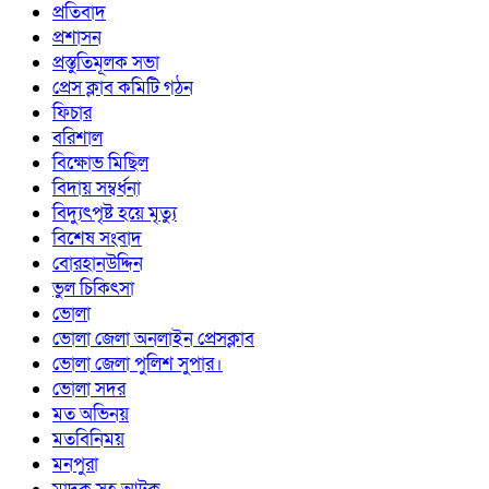
প্রতিবাদ
প্রশাসন
প্রস্তুতিমূলক সভা
প্রেস ক্লাব কমিটি গঠন
ফিচার
বরিশাল
বিক্ষোভ মিছিল
বিদায় সম্বর্ধনা
বিদ্যুৎপৃষ্ট হয়ে মৃত্যু
বিশেষ সংবাদ
বোরহানউদ্দিন
ভুল চিকিৎসা
ভোলা
ভোলা জেলা অনলাইন প্রেসক্লাব
ভোলা জেলা পুলিশ সুপার।
ভোলা সদর
মত অভিনয়
মতবিনিময়
মনপুরা