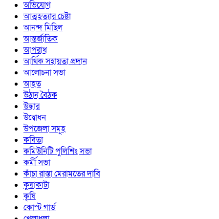
অভিযোগ
আত্মহত্যার চেষ্টা
আনন্দ মিছিল
আন্তর্জাতিক
আপরাধ
আর্থিক সহায়তা প্রদান
আলোচনা সভা
আহত
উঠান বৈঠক
উদ্ধার
উদ্বোধন
উপজেলা সমূহ
কবিতা
কমিউনিটি পুলিশিং সভা
কর্মী সভা
কাঁচা রাস্তা মেরামতের দাবি
কুয়াকাটা
কৃষি
কোস্ট গার্ড
খেলাধুলা