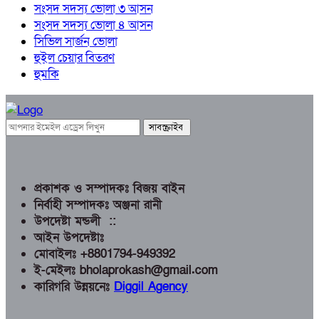
সংসদ সদস্য ভোলা ৩ আসন
সংসদ সদস্য ভোলা ৪ আসন
সিভিল সার্জন ভোলা
হুইল চেয়ার বিতরণ
হুমকি
প্রকাশক ও সম্পাদকঃ বিজয় বাইন
নির্বাহী সম্পাদকঃ অঞ্জনা রানী
উপদেষ্টা মন্ডলী ::
আইন উপদেষ্টাঃ
মোবাইলঃ +8801794-949392
ই-মেইলঃ bholaprokash@gmail.com
কারিগরি উন্নয়নেঃ
Diggil Agency