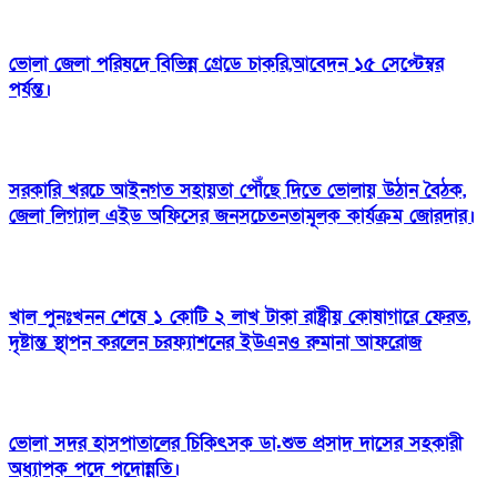
ভোলা জেলা পরিষদে বিভিন্ন গ্রেডে চাকরি,আবেদন ১৫ সেপ্টেম্বর
পর্যন্ত।
সরকারি খরচে আইনগত সহায়তা পৌঁছে দিতে ভোলায় উঠান বৈঠক,
জেলা লিগ্যাল এইড অফিসের জনসচেতনতামূলক কার্যক্রম জোরদার।
খাল পুনঃখনন শেষে ১ কোটি ২ লাখ টাকা রাষ্ট্রীয় কোষাগারে ফেরত,
দৃষ্টান্ত স্থাপন করলেন চরফ্যাশনের ইউএনও রুমানা আফরোজ
ভোলা সদর হাসপাতালের চিকিৎসক ডা.শুভ প্রসাদ দাসের সহকারী
অধ্যাপক পদে পদোন্নতি।