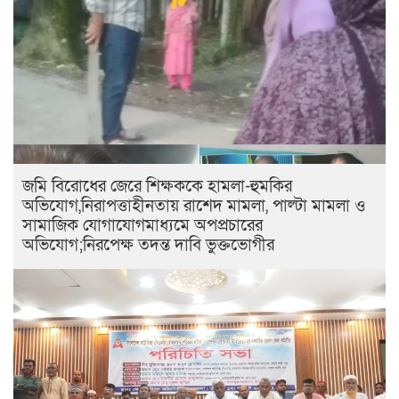
জমি বিরোধের জেরে শিক্ষককে হামলা-হুমকির
অভিযোগ,নিরাপত্তাহীনতায় রাশেদ মামলা, পাল্টা মামলা ও
সামাজিক যোগাযোগমাধ্যমে অপপ্রচারের
অভিযোগ;নিরপেক্ষ তদন্ত দাবি ভুক্তভোগীর