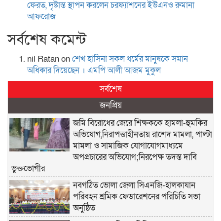
ফেরত, দৃষ্টান্ত স্থাপন করলেন চরফ্যাশনের ইউএনও রুমানা
আফরোজ
সর্বশেষ কমেন্ট
nil Ratan
on
শেখ হা‌সিনা সকল ধ‌র্মের মানু‌ষকে সমান
অ‌ধিকার দি‌য়ে‌ছেন । এম‌পি আলী আজম মুকুল
সর্বশেষ
জনপ্রিয়
জমি বিরোধের জেরে শিক্ষককে হামলা-হুমকির
অভিযোগ,নিরাপত্তাহীনতায় রাশেদ মামলা, পাল্টা
মামলা ও সামাজিক যোগাযোগমাধ্যমে
অপপ্রচারের অভিযোগ;নিরপেক্ষ তদন্ত দাবি
ভুক্তভোগীর
নবগঠিত ভোলা জেলা সিএনজি-হালকাযান
পরিবহন শ্রমিক ফেডারেশনের পরিচিতি সভা
অনুষ্ঠিত