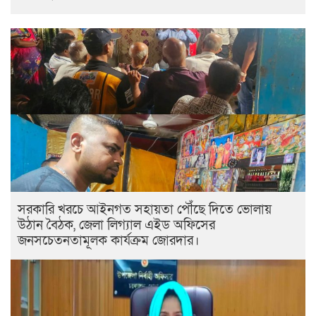
সরকারি খরচে আইনগত সহায়তা পৌঁছে দিতে ভোলায়
উঠান বৈঠক, জেলা লিগ্যাল এইড অফিসের
জনসচেতনতামূলক কার্যক্রম জোরদার।