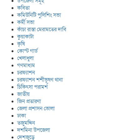
উপজেলা সমূহ
কবিতা
কমিউনিটি পুলিশিং সভা
কর্মী সভা
কাঁচা রাস্তা মেরামতের দাবি
কুয়াকাটা
কৃষি
কোস্ট গার্ড
খেলাধুলা
গণমাধ্যম
চরফ্যাশন
চরফ্যাশন শশীভূষণ থানা
চিকিৎসা পরামর্শ
জাতীয়
জিন প্রতারণা
জেলা প্রশাসন ভোলা
ঢাকা
তজুমদ্দিন
দশমিনা উপজেলা
দেশজুড়ে