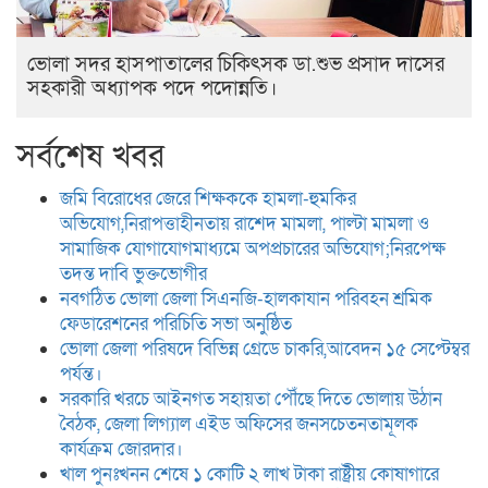
ভোলা সদর হাসপাতালের চিকিৎসক ডা.শুভ প্রসাদ দাসের
সহকারী অধ্যাপক পদে পদোন্নতি।
সর্বশেষ খবর
জমি বিরোধের জেরে শিক্ষককে হামলা-হুমকির
অভিযোগ,নিরাপত্তাহীনতায় রাশেদ মামলা, পাল্টা মামলা ও
সামাজিক যোগাযোগমাধ্যমে অপপ্রচারের অভিযোগ;নিরপেক্ষ
তদন্ত দাবি ভুক্তভোগীর
নবগঠিত ভোলা জেলা সিএনজি-হালকাযান পরিবহন শ্রমিক
ফেডারেশনের পরিচিতি সভা অনুষ্ঠিত
ভোলা জেলা পরিষদে বিভিন্ন গ্রেডে চাকরি,আবেদন ১৫ সেপ্টেম্বর
পর্যন্ত।
সরকারি খরচে আইনগত সহায়তা পৌঁছে দিতে ভোলায় উঠান
বৈঠক, জেলা লিগ্যাল এইড অফিসের জনসচেতনতামূলক
কার্যক্রম জোরদার।
খাল পুনঃখনন শেষে ১ কোটি ২ লাখ টাকা রাষ্ট্রীয় কোষাগারে