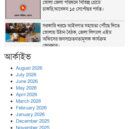
ভোলা জেলা পরিষদে বিভিন্ন গ্রেডে
চাকরি,আবেদন ১৫ সেপ্টেম্বর পর্যন্ত।
সরকারি খরচে আইনগত সহায়তা পৌঁছে দিতে
ভোলায় উঠান বৈঠক, জেলা লিগ্যাল এইড
অফিসের জনসচেতনতামূলক কার্যক্রম
জোরদার।
আর্কাইভ
খাল পুনঃখনন শেষে ১ কোটি ২ লাখ টাকা রাষ্ট্রীয়
কোষাগারে ফেরত, দৃষ্টান্ত স্থাপন করলেন
August 2026
চরফ্যাশনের ইউএনও রুমানা আফরোজ
July 2026
ভোলা সদর হাসপাতালের চিকিৎসক ডা.শুভ
June 2026
প্রসাদ দাসের সহকারী অধ্যাপক পদে
May 2026
পদোন্নতি।
April 2026
March 2026
হঠাৎ সদর হাসপাতালে এমপি পার্থ,রোগীদের
February 2026
পাশে দাঁড়িয়ে শুনলেন সেবার বাস্তব চিত্র
January 2026
December 2025
খাল পুনঃখননে সাশ্রয়,সরকারি কোষাগারে ফিরল
November 2025