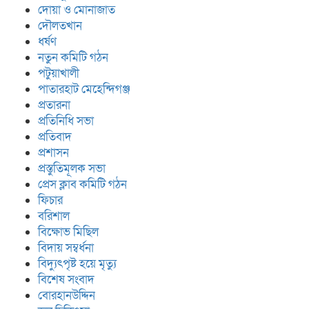
দোয়া ও মোনাজাত
দৌলতখান
ধর্ষণ
নতুন কমিটি গঠন
পটুয়াখালী
পাতারহাট মেহেন্দিগঞ্জ
প্রতারনা
প্রতিনিধি সভা
প্রতিবাদ
প্রশাসন
প্রস্তুতিমূলক সভা
প্রেস ক্লাব কমিটি গঠন
ফিচার
বরিশাল
বিক্ষোভ মিছিল
বিদায় সম্বর্ধনা
বিদ্যুৎপৃষ্ট হয়ে মৃত্যু
বিশেষ সংবাদ
বোরহানউদ্দিন